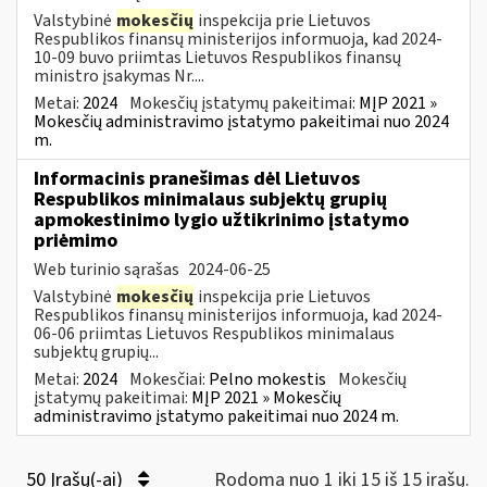
Valstybinė
mokesčių
inspekcija prie Lietuvos
Respublikos finansų ministerijos informuoja, kad 2024-
10-09 buvo priimtas Lietuvos Respublikos finansų
ministro įsakymas Nr....
Metai:
2024
Mokesčių įstatymų pakeitimai:
MĮP 2021 »
Mokesčių administravimo įstatymo pakeitimai nuo 2024
m.
Informacinis pranešimas dėl Lietuvos
Respublikos minimalaus subjektų grupių
apmokestinimo lygio užtikrinimo įstatymo
priėmimo
Web turinio sąrašas
2024-06-25
Valstybinė
mokesčių
inspekcija prie Lietuvos
Respublikos finansų ministerijos informuoja, kad 2024-
06-06 priimtas Lietuvos Respublikos minimalaus
subjektų grupių...
Metai:
2024
Mokesčiai:
Pelno mokestis
Mokesčių
įstatymų pakeitimai:
MĮP 2021 » Mokesčių
administravimo įstatymo pakeitimai nuo 2024 m.
50 Įrašų(-ai)
Rodoma nuo 1 iki 15 iš 15 irašų.