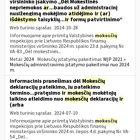
viršininko įsakymo „Dėl Mokestinės
nepriemokos
ar
...baudos už administracinį
nusižengimą mokėjimo
atidėjimo
ir
(
ar
)
išdėstymo
taisyklių...
ir
formų patvirtinimo“
Web turinio sąrašas
2024-10-28
Informuojame apie priimtą Valstybinės
mokesčių
inspekcijos prie Lietuvos Respublikos finansų
ministerijos viršininko 2024 m. spalio 23 d. įsakymą Nr.
VA-83 „Dėl mokestinės...
Metai:
2024
Mokesčių įstatymų pakeitimai:
MĮP 2021 »
Mokesčių administravimo įstatymo pakeitimai nuo 2024
m.
Informacinis pranešimas dėl
Mokesčių
deklaracijų pateikimo, jų pateikimo
termino...pratęsimo
ir
mokesčių
mokėtojų
laikino atleidimo nuo
mokesčių
deklaracijų
ir
(arba
Web turinio sąrašas
2024-07-10
Informuojame apie priimtą Valstybinės
mokesčių
inspekcijos prie Lietuvos Respublikos finansų
ministerijos viršininko 2024 m. liepos 4 d. įsakymą Nr. VA-
54 „Dėl...