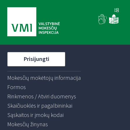
Prisijungti
Mokesčių mokėtojų informacija
Formos
Rinkmenos / Atviri duomenys
Skaičiuoklės ir pagalbininkai
Sąskaitos ir įmokų kodai
Mokesčių žinynas