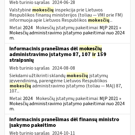
Web turinio sąrašas
2024-06-28
Valstybinė
mokesčių
inspekcija prie Lietuvos
Respublikos finansų ministerijos (toliau — VMI prie FM)
informuoja apie Lietuvos Respublikos
mokesčių
...
Metai:
2024
Mokesčių įstatymų pakeitimai:
MĮP 2021 »
Mokesčių administravimo įstatymo pakeitimai nuo 2024
m.
Informacinis pranešimas dėl
mokesčių
administravimo įstatymo 87, 107
ir
159
straipsnių
Web turinio sąrašas
2024-08-08
Siekdami užtikrinti sklandų
mokesčių
įstatymų
įgyvendinimą, parengėme Lietuvos Respublikos
mokesčių
administravimo įstatymo (toliau — MAĮ) 87,
107...
Metai:
2024
Mokesčių įstatymų pakeitimai:
MĮP 2021 »
Mokesčių administravimo įstatymo pakeitimai nuo 2024
m.
Informacinis pranešimas dėl finansų ministro
įsakymo pakeitimo
Web turinio sąrašas
2024-10-11