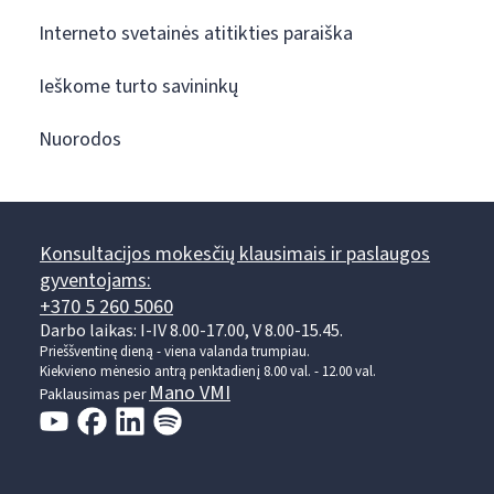
Interneto svetainės atitikties paraiška
Ieškome turto savininkų
Nuorodos
Konsultacijos mokesčių klausimais ir paslaugos
gyventojams:
+370 5 260 5060
Darbo laikas: I-IV 8.00-17.00, V 8.00-15.45.
Prieššventinę dieną - viena valanda trumpiau.
Kiekvieno mėnesio antrą penktadienį 8.00 val. - 12.00 val.
Mano VMI
Paklausimas per