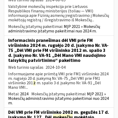
Valstybinė mokesčių inspekcija prie Lietuvos
Respublikos finansų ministerijos (toliau — VMI)
informuoja apie Fizinių asmenų įregistravimo į Mokesčių
mokėtojų registrą / išregistravimo iš Mokesčių...
Mokesčių įstatymų pakeitimai:
MĮP 2021 » Mokesčių
administravimo įstatymo pakeitimai nuo 2024 m.
Informacinis pranešimas dėl VMI prie FM
viršininko 2024 m. rugsėjo 20 d. įsakymo Nr. VA-
75 „Dėl VMI prie FM viršininko 2012 m. spalio 3
d. įsakymo Nr. VA-91 „Dėl Mano VMI naudojimo
taisyklių patvirtinimo“ pakeitimo
Web turinio sąrašas
2024-10-04
Informuojame apie priimtą VMI prie FM1 viršininko 2024
m. rugsėjo 20 d. įsakymą Nr. VA-75 „Dėl VMI prie FM1
viršininko 201
2
m. spalio 3 d. įsakymo Nr. VA-91 „Dėl
Mano VMI...
Metai:
2024
Mokesčių įstatymų pakeitimai:
MĮP 2021 »
Mokesčių administravimo įstatymo pakeitimai nuo 2024
m.
Dėl VMI prie FM viršininko 2002 m. gegužės 17 d.
įsakymo Nr. 127 „Dėl
mokesčių
mokėtojo