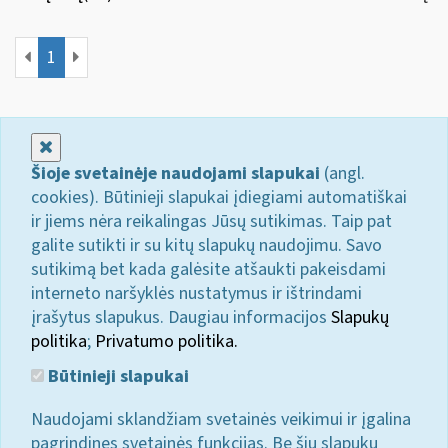
1
Uždaryti
Šioje svetainėje naudojami slapukai
(angl.
cookies). Būtinieji slapukai įdiegiami automatiškai
ir jiems nėra reikalingas Jūsų sutikimas. Taip pat
galite sutikti ir su kitų slapukų naudojimu. Savo
sutikimą bet kada galėsite atšaukti pakeisdami
interneto naršyklės nustatymus ir ištrindami
įrašytus slapukus. Daugiau informacijos
Slapukų
politika
;
Privatumo politika.
Būtinieji slapukai
Naudojami sklandžiam svetainės veikimui ir įgalina
pagrindines svetainės funkcijas. Be šių slapukų