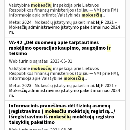
Valstybinė
mokesčių
inspekcija prie Lietuvos
Respublikos finansų ministerijos (toliau ― VMI prie FM)
informuoja apie priimtą Valstybinės
mokesčių
...
Metai:
2024
Mokesčių įstatymų pakeitimai:
MĮP 2021 »
Mokesčių administravimo įstatymo pakeitimai nuo 2024
m.
VA-42 „Dėl duomenų apie tarptautines
mokėjimo operacijas kaupimo, saugojimo
ir
teikimo
Web turinio sąrašas
2023-05-31
Valstybinė
mokesčių
inspekcija prie Lietuvos
Respublikos finansų ministerijos (toliau ― VMI prie FM),
informuoja apie Valstybinė
mokesčių
...
Metai:
2023
Mokesčių įstatymų pakeitimai:
MĮP 2021 »
Mokesčių administravimo įstatymo pakeitimai nuo 2024
m.
Informacinis pranešimas dėl fizinių asmenų
įregistravimo į
mokesčių
mokėtojų registrą.../
išregistravimo iš
mokesčių
mokėtojų registro
taisyklių pakeitimo
Web turinio sąrašas
2024-08-05