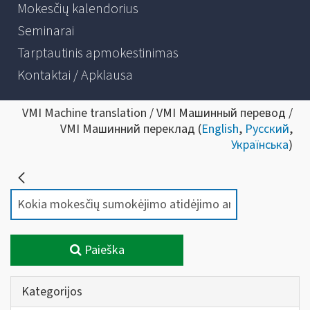
Mokesčių kalendorius
Seminarai
Tarptautinis apmokestinimas
Kontaktai / Apklausa
VMI Machine translation / VMI Машинный перевод /
VMI Машинний переклад (
English
,
Русский
,
Українська
)
Paieška
Kategorijos