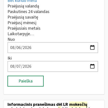
Bet kuriuo metu
Praėjusią valandą
Paskutines 24 valandas
Praėjusią savaitę
Praėjusį mėnesį
Praėjusiais metais
Laikotarpyje…
Nuo
Iki
Paieška
Informacinis pranešimas dėl LR
mokesčių