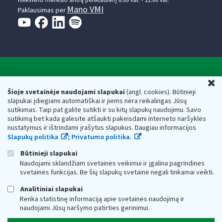
Mano VMI
Paklausimas per
Valstybinė mokesčių inspekcija prie Lietuvos
U
Respublikos finansų ministerijos
Šioje svetainėje naudojami slapukai
(angl. cookies). Būtinieji
slapukai įdiegiami automatiškai ir jiems nėra reikalingas Jūsų
Biudžetinė įstaiga. Juridinio asmens kodas — 188659752,
sutikimas. Taip pat galite sutikti ir su kitų slapukų naudojimu. Savo
adresas: Vasario 16-osios g. 14, 01107 Vilnius, Lietuva, el.paštas:
sutikimą bet kada galėsite atšaukti pakeisdami interneto naršyklės
vmi@vmi.lt
, E. pristatymo dėžutės adresas 188659752
nustatymus ir ištrindami įrašytus slapukus. Daugiau informacijos
Duomenys apie Valstybinę mokesčių inspekciją prie Lietuvos
Slapukų politika
;
Privatumo politika.
Respublikos finansų ministerijos kaupiami ir saugomi Juridinių
asmenų registre
Būtinieji slapukai
Naudojami sklandžiam svetainės veikimui ir įgalina pagrindines
svetainės funkcijas. Be šių slapukų svetainė negali tinkamai veikti.
Analitiniai slapukai
Renka statistinę informaciją apie svetainės naudojimą ir
naudojami Jūsų naršymo patirties gerinimui.