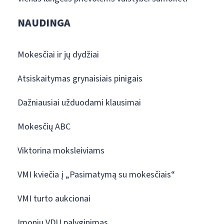
NAUDINGA
Mokesčiai ir jų dydžiai
Atsiskaitymas grynaisiais pinigais
Dažniausiai užduodami klausimai
Mokesčių ABC
Viktorina moksleiviams
VMI kviečia į „Pasimatymą su mokesčiais“
VMI turto aukcionai
Įmonių VDU palyginimas