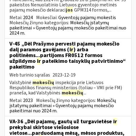
pakeistos Nenuolatinio Lietuvos gyventojo metinės
pajamų mokesčio deklaraci
jos
GPM314 formos,...
Metai:
2024
Mokesčiai:
Gyventojų pajamų mokestis
Mokesčių žinyno kategorijos:
Mokesčių įstatymų
pakeitimai » Gyventojų pajamų mokesčio pakeitimai nuo
2024 m.
V-45 „Dėl Prašymo pervesti pajamų mokesčio
dalį paramos gavėjams (
ir
) arba
politinėms...partijoms FR0512 formos
užpildymo
ir
pateikimo taisyklių patvirtinimo“
pakeitimo
Web turinio sąrašas
2023-12-19
Valstybinė
mokesčių
inspekcija prie Lietuvos
Respublikos finansų ministerijos (toliau – VMI prie FM)
praneša, kad Valstybinės
mokesčių
...
Metai:
2023
Mokesčių žinyno kategorijos:
Mokesčių
įstatymų pakeitimai » Gyventojų pajamų mokesčio
pakeitimai nuo 2024 m.
VA-36 „Dėl pajamų, gautų už turgavietėse
ir
prekybai skirtose viešosiose
vietose...parduodamą mėsą, mėsos produktus,