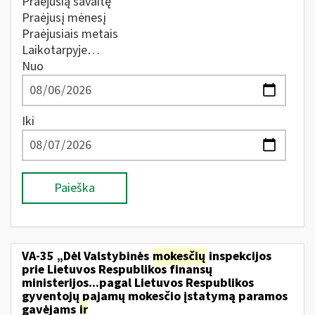
Praėjusią savaitę
Praėjusį mėnesį
Praėjusiais metais
Laikotarpyje…
Nuo
Iki
Paieška
VA-35 „Dėl Valstybinės
mokesčių
inspekcijos
prie Lietuvos Respublikos finansų
ministerijos...pagal Lietuvos Respublikos
gyventojų pajamų mokesčio įstatymą paramos
gavėjams
ir