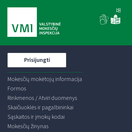
Prisijungti
Mokesčių mokėtojų informacija
Formos
Rinkmenos / Atviri duomenys
Skaičiuoklės ir pagalbininkai
Sąskaitos ir įmokų kodai
Mokesčių žinynas