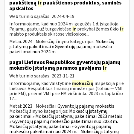
paukštieną
ir
paukštienos produktus, suminės
apskaitos
Web turinio sąrašas
2024-04-19
Informuojame, kad nuo 2024 m. gegužės 1 d. įsigalioja
Pajamų, gautų už turgavietėse
ir
prekybai žemės ūkio
ir
maisto produktais skirtose viešosiose...
Metai:
2024
Mokesčių žinyno kategorijos:
Mokesčių
įstatymų pakeitimai » Gyventojų pajamų mokesčio
pakeitimai nuo 2024 m.
pagal Lietuvos Respublikos gyventojų pajamų
mokesčio įstatymą paramos gavėjams
ir
Web turinio sąrašas
2023-11-21
Informuojame, kad Valstybinė
mokesčių
inspekcija prie
Lietuvos Respublikos finansų ministerijos (toliau — VMI
prie FM), priėmė VMI prie FM viršininko 2023 m. lapkričio
17...
Metai:
2023
Mokesčiai:
Gyventojų pajamų mokestis
Mokesčių žinyno kategorijos:
Mokesčių įstatymų
pakeitimai » Mokesčių įstatymų pakeitimai 2023 metais
» Gyventojų pajamų mokesčio pakeitimai nuo 2023 m.
Mokesčių įstatymų pakeitimai » Gyventojų pajamų
mokesčio pakeitimai nuo 2024 m.
Mokesčių įstatymų