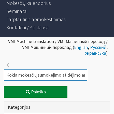
Mokesčių kalendorius
Seminarai
Tarptautinis apmokestinimas
Kontaktai / Apklausa
VMI Machine translation / VMI Машинный перевод /
VMI Машинний переклад (
English
,
Русский
,
Українська
)
Paieška
Kategorijos