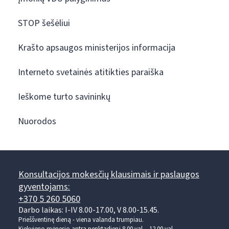
STOP šešėliui
Krašto apsaugos ministerijos informacija
Interneto svetainės atitikties paraiška
Ieškome turto savininkų
Nuorodos
Konsultacijos mokesčių klausimais ir paslaugos
gyventojams:
+370 5 260 5060
Darbo laikas: I-IV 8.00-17.00, V 8.00-15.45.
Prieššventinę dieną - viena valanda trumpiau.
Kiekvieno mėnesio antrą penktadienį 8.00 val. - 12.00 val.