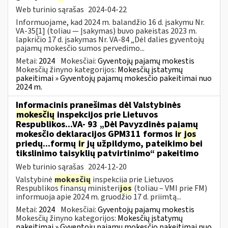
Web turinio sąrašas
2024-04-22
Informuojame, kad 2024 m. balandžio 16 d. įsakymu Nr.
VA-35[1] (toliau — Įsakymas) buvo pakeistas 2023 m.
lapkričio 17 d. įsakymas Nr. VA-84 „Dėl dalies gyventojų
pajamų mokesčio sumos pervedimo...
Metai:
2024
Mokesčiai:
Gyventojų pajamų mokestis
Mokesčių žinyno kategorijos:
Mokesčių įstatymų
pakeitimai » Gyventojų pajamų mokesčio pakeitimai nuo
2024 m.
Informacinis pranešimas dėl Valstybinės
mokesčių
inspekcijos prie Lietuvos
Respublikos...VA- 93 „Dėl Pavyzdinės pajamų
mokesčio deklaracijos GPM311 formos
ir
jos
priedų...formų
ir
jų užpildymo, pateikimo bei
tikslinimo taisyklių patvirtinimo“ pakeitimo
Web turinio sąrašas
2024-12-20
Valstybinė
mokesčių
inspekcija prie Lietuvos
Respublikos finansų ministeri
jos
(toliau – VMI prie FM)
informuoja apie 2024 m. gruodžio 17 d. priimtą...
Metai:
2024
Mokesčiai:
Gyventojų pajamų mokestis
Mokesčių žinyno kategorijos:
Mokesčių įstatymų
pakeitimai » Gyventojų pajamų mokesčio pakeitimai nuo