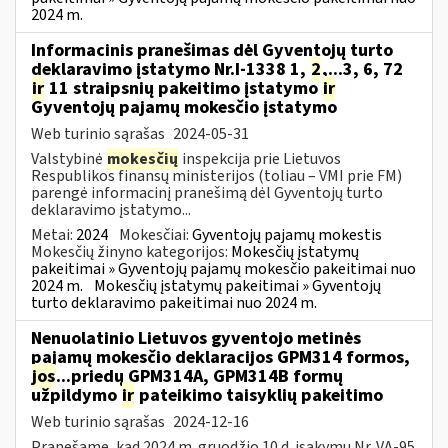
2024 m.
Informacinis pranešimas dėl Gyventojų turto
deklaravimo įstatymo Nr.I-1338 1,
2
,...3, 6, 72
ir
11 straipsnių pakeitimo įstatymo
ir
Gyventojų pajamų mokesčio įstatymo
Web turinio sąrašas
2024-05-31
Valstybinė
mokesčių
inspekcija prie Lietuvos
Respublikos finansų ministerijos (toliau – VMI prie FM)
parengė informacinį pranešimą dėl Gyventojų turto
deklaravimo įstatymo...
Metai:
2024
Mokesčiai:
Gyventojų pajamų mokestis
Mokesčių žinyno kategorijos:
Mokesčių įstatymų
pakeitimai » Gyventojų pajamų mokesčio pakeitimai nuo
2024 m.
Mokesčių įstatymų pakeitimai » Gyventojų
turto deklaravimo pakeitimai nuo 2024 m.
Nenuolatinio Lietuvos gyventojo metinės
pajamų mokesčio deklaracijos GPM314 formos,
jos
...priedų GPM314A, GPM314B formų
užpildymo
ir
pateikimo taisyklių pakeitimo
Web turinio sąrašas
2024-12-16
Pranešame, kad 2024 m. gruodžio 10 d. įsakymu Nr. VA-95