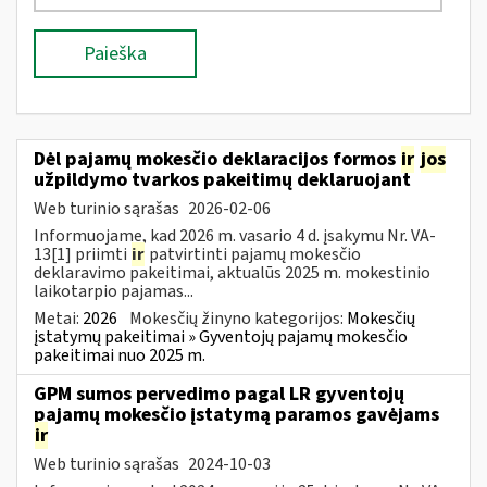
Paieška
Dėl pajamų mokesčio deklaracijos formos
ir
jos
užpildymo tvarkos pakeitimų deklaruojant
Web turinio sąrašas
2026-02-06
Informuojame, kad 2026 m. vasario 4 d. įsakymu Nr. VA-
13[1] priimti
ir
patvirtinti pajamų mokesčio
deklaravimo pakeitimai, aktualūs 2025 m. mokestinio
laikotarpio pajamas...
Metai:
2026
Mokesčių žinyno kategorijos:
Mokesčių
įstatymų pakeitimai » Gyventojų pajamų mokesčio
pakeitimai nuo 2025 m.
GPM sumos pervedimo pagal LR gyventojų
pajamų mokesčio įstatymą paramos gavėjams
ir
Web turinio sąrašas
2024-10-03