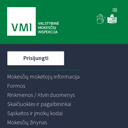
Prisijungti
Mokesčių mokėtojų informacija
Formos
Rinkmenos / Atviri duomenys
Skaičiuoklės ir pagalbininkai
Sąskaitos ir įmokų kodai
Mokesčių žinynas