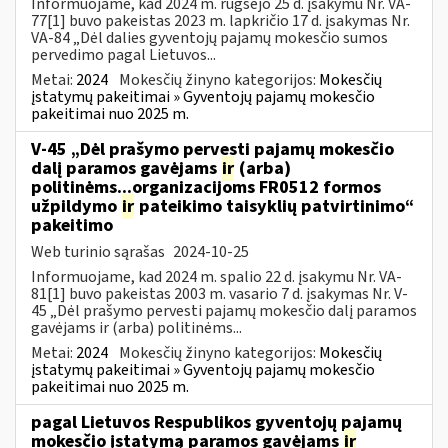
Informuojame, kad 2024 m. rugsėjo 25 d. įsakymu Nr. VA-
77[1] buvo pakeistas 2023 m. lapkričio 17 d. įsakymas Nr.
VA-84 „Dėl dalies gyventojų pajamų mokesčio sumos
pervedimo pagal Lietuvos...
Metai:
2024
Mokesčių žinyno kategorijos:
Mokesčių
įstatymų pakeitimai » Gyventojų pajamų mokesčio
pakeitimai nuo 2025 m.
V-45 „Dėl prašymo pervesti pajamų mokesčio
dalį paramos gavėjams
ir
(arba)
politinėms...organizacijoms FR0512 formos
užpildymo
ir
pateikimo taisyklių patvirtinimo“
pakeitimo
Web turinio sąrašas
2024-10-25
Informuojame, kad 2024 m. spalio 22 d. įsakymu Nr. VA-
81[1] buvo pakeistas 2003 m. vasario 7 d. įsakymas Nr. V-
45 „Dėl prašymo pervesti pajamų mokesčio dalį paramos
gavėjams ir (arba) politinėms...
Metai:
2024
Mokesčių žinyno kategorijos:
Mokesčių
įstatymų pakeitimai » Gyventojų pajamų mokesčio
pakeitimai nuo 2025 m.
pagal Lietuvos Respublikos gyventojų pajamų
mokesčio įstatymą paramos gavėjams
ir