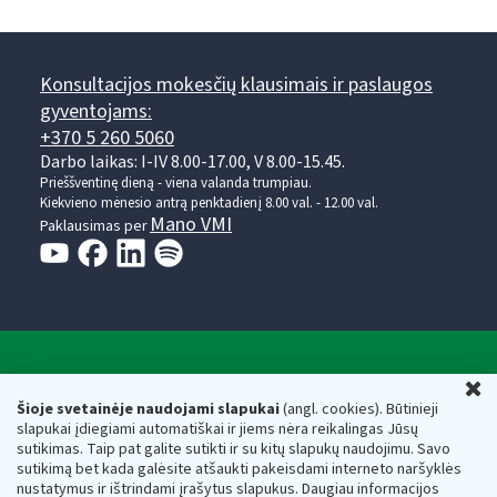
Konsultacijos mokesčių klausimais ir paslaugos
gyventojams:
+370 5 260 5060
Darbo laikas: I-IV 8.00-17.00, V 8.00-15.45.
Prieššventinę dieną - viena valanda trumpiau.
Kiekvieno mėnesio antrą penktadienį 8.00 val. - 12.00 val.
Mano VMI
Paklausimas per
Valstybinė mokesčių inspekcija prie Lietuvos
U
Respublikos finansų ministerijos
Šioje svetainėje naudojami slapukai
(angl. cookies). Būtinieji
slapukai įdiegiami automatiškai ir jiems nėra reikalingas Jūsų
Biudžetinė įstaiga. Juridinio asmens kodas — 188659752,
sutikimas. Taip pat galite sutikti ir su kitų slapukų naudojimu. Savo
adresas: Vasario 16-osios g. 14, 01107 Vilnius, Lietuva, el.paštas:
sutikimą bet kada galėsite atšaukti pakeisdami interneto naršyklės
vmi@vmi.lt
, E. pristatymo dėžutės adresas 188659752
nustatymus ir ištrindami įrašytus slapukus. Daugiau informacijos