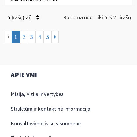
5 Įrašų(-ai)
Rodoma nuo 1 iki 5 iš 21 irašų.
1
2
3
4
5
APIE VMI
Misija, Vizija ir Vertybės
Struktūra ir kontaktinė informacija
Konsultavimasis su visuomene