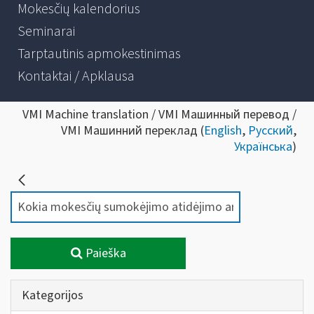
Mokesčių kalendorius
Seminarai
Tarptautinis apmokestinimas
Kontaktai / Apklausa
VMI Machine translation / VMI Машинный перевод /
VMI Машинний переклад (
English
,
Русский
,
Українська
)
Paieška
Kategorijos