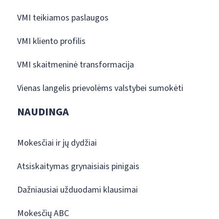
VMI teikiamos paslaugos
VMI kliento profilis
VMI skaitmeninė transformacija
Vienas langelis prievolėms valstybei sumokėti
NAUDINGA
Mokesčiai ir jų dydžiai
Atsiskaitymas grynaisiais pinigais
Dažniausiai užduodami klausimai
Mokesčių ABC