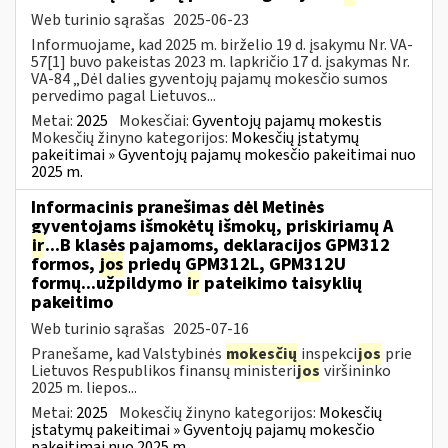
Web turinio sąrašas
2025-06-23
Informuojame, kad 2025 m. birželio 19 d. įsakymu Nr. VA-
57[1] buvo pakeistas 2023 m. lapkričio 17 d. įsakymas Nr.
VA-84 „Dėl dalies gyventojų pajamų mokesčio sumos
pervedimo pagal Lietuvos...
Metai:
2025
Mokesčiai:
Gyventojų pajamų mokestis
Mokesčių žinyno kategorijos:
Mokesčių įstatymų
pakeitimai » Gyventojų pajamų mokesčio pakeitimai nuo
2025 m.
Informacinis pranešimas dėl Metinės
gyventojams išmokėtų išmokų, priskiriamų A
ir
...B klasės pajamoms, deklaracijos GPM312
formos,
jos
priedų GPM312L, GPM312U
formų...užpildymo
ir
pateikimo taisyklių
pakeitimo
Web turinio sąrašas
2025-07-16
Pranešame, kad Valstybinės
mokesčių
inspekci
jos
prie
Lietuvos Respublikos finansų ministeri
jos
viršininko
2025 m. liepos...
Metai:
2025
Mokesčių žinyno kategorijos:
Mokesčių
įstatymų pakeitimai » Gyventojų pajamų mokesčio
pakeitimai nuo 2025 m.