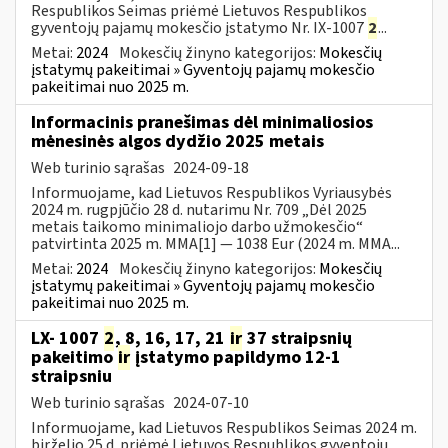
Respublikos Seimas priėmė Lietuvos Respublikos
gyventojų pajamų mokesčio įstatymo Nr. IX-1007
2
...
Metai:
2024
Mokesčių žinyno kategorijos:
Mokesčių
įstatymų pakeitimai » Gyventojų pajamų mokesčio
pakeitimai nuo 2025 m.
Informacinis pranešimas dėl minimaliosios
mėnesinės algos dydžio 2025 metais
Web turinio sąrašas
2024-09-18
Informuojame, kad Lietuvos Respublikos Vyriausybės
2024 m. rugpjūčio 28 d. nutarimu Nr. 709 „Dėl 2025
metais taikomo minimaliojo darbo užmokesčio“
patvirtinta 2025 m. MMA[1] — 1038 Eur (2024 m. MMA...
Metai:
2024
Mokesčių žinyno kategorijos:
Mokesčių
įstatymų pakeitimai » Gyventojų pajamų mokesčio
pakeitimai nuo 2025 m.
LX- 1007
2
, 8, 16, 17, 21
ir
37 straipsnių
pakeitimo
ir
įstatymo papildymo 12-1
straipsniu
Web turinio sąrašas
2024-07-10
Informuojame, kad Lietuvos Respublikos Seimas 2024 m.
birželio 25 d. priėmė Lietuvos Respublikos gyventojų