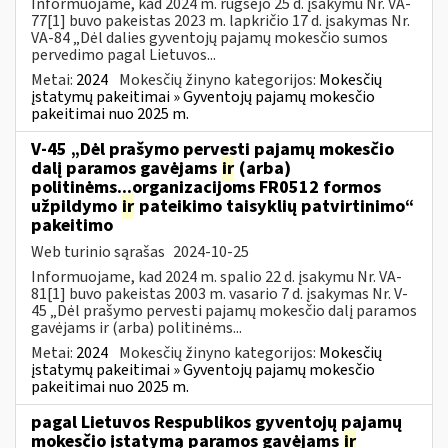
Informuojame, kad 2024 m. rugsėjo 25 d. įsakymu Nr. VA-
77[1] buvo pakeistas 2023 m. lapkričio 17 d. įsakymas Nr.
VA-84 „Dėl dalies gyventojų pajamų mokesčio sumos
pervedimo pagal Lietuvos...
Metai:
2024
Mokesčių žinyno kategorijos:
Mokesčių
įstatymų pakeitimai » Gyventojų pajamų mokesčio
pakeitimai nuo 2025 m.
V-45 „Dėl prašymo pervesti pajamų mokesčio
dalį paramos gavėjams
ir
(arba)
politinėms...organizacijoms FR0512 formos
užpildymo
ir
pateikimo taisyklių patvirtinimo“
pakeitimo
Web turinio sąrašas
2024-10-25
Informuojame, kad 2024 m. spalio 22 d. įsakymu Nr. VA-
81[1] buvo pakeistas 2003 m. vasario 7 d. įsakymas Nr. V-
45 „Dėl prašymo pervesti pajamų mokesčio dalį paramos
gavėjams ir (arba) politinėms...
Metai:
2024
Mokesčių žinyno kategorijos:
Mokesčių
įstatymų pakeitimai » Gyventojų pajamų mokesčio
pakeitimai nuo 2025 m.
pagal Lietuvos Respublikos gyventojų pajamų
mokesčio įstatymą paramos gavėjams
ir