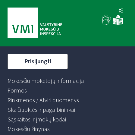
Prisijungti
Mokesčių mokėtojų informacija
Formos
Rinkmenos / Atviri duomenys
Skaičiuoklės ir pagalbininkai
Sąskaitos ir įmokų kodai
Mokesčių žinynas