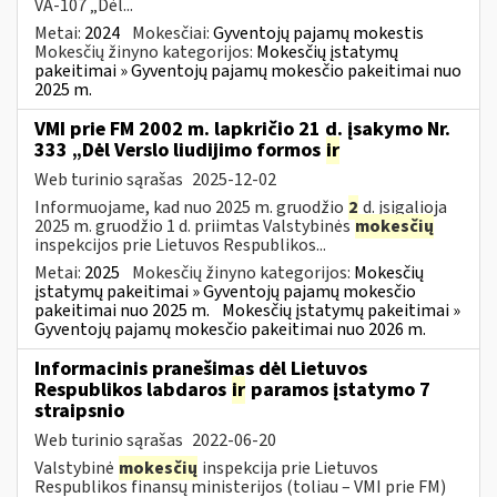
VA-107 „Dėl...
Metai:
2024
Mokesčiai:
Gyventojų pajamų mokestis
Mokesčių žinyno kategorijos:
Mokesčių įstatymų
pakeitimai » Gyventojų pajamų mokesčio pakeitimai nuo
2025 m.
VMI prie FM 2002 m. lapkričio 21 d. įsakymo Nr.
333 „Dėl Verslo liudijimo formos
ir
Web turinio sąrašas
2025-12-02
Informuojame, kad nuo 2025 m. gruodžio
2
d. įsigalioja
2025 m. gruodžio 1 d. priimtas Valstybinės
mokesčių
inspekcijos prie Lietuvos Respublikos...
Metai:
2025
Mokesčių žinyno kategorijos:
Mokesčių
įstatymų pakeitimai » Gyventojų pajamų mokesčio
pakeitimai nuo 2025 m.
Mokesčių įstatymų pakeitimai »
Gyventojų pajamų mokesčio pakeitimai nuo 2026 m.
Informacinis pranešimas dėl Lietuvos
Respublikos labdaros
ir
paramos įstatymo 7
straipsnio
Web turinio sąrašas
2022-06-20
Valstybinė
mokesčių
inspekcija prie Lietuvos
Respublikos finansų ministerijos (toliau – VMI prie FM)