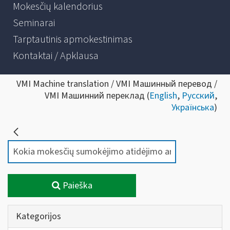
Mokesčių kalendorius
Seminarai
Tarptautinis apmokestinimas
Kontaktai / Apklausa
VMI Machine translation / VMI Машинный перевод /
VMI Машинний переклад (
English
,
Русский
,
Українська
)
Paieška
Kategorijos