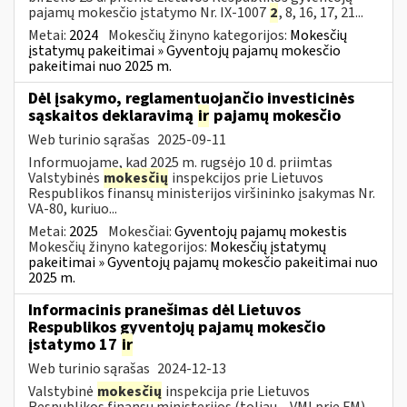
pajamų mokesčio įstatymo Nr. IX-1007
2
, 8, 16, 17, 21...
Metai:
2024
Mokesčių žinyno kategorijos:
Mokesčių
įstatymų pakeitimai » Gyventojų pajamų mokesčio
pakeitimai nuo 2025 m.
Dėl įsakymo, reglamentuojančio investicinės
sąskaitos deklaravimą
ir
pajamų mokesčio
Web turinio sąrašas
2025-09-11
Informuojame, kad 2025 m. rugsėjo 10 d. priimtas
Valstybinės
mokesčių
inspekcijos prie Lietuvos
Respublikos finansų ministerijos viršininko įsakymas Nr.
VA-80, kuriuo...
Metai:
2025
Mokesčiai:
Gyventojų pajamų mokestis
Mokesčių žinyno kategorijos:
Mokesčių įstatymų
pakeitimai » Gyventojų pajamų mokesčio pakeitimai nuo
2025 m.
Informacinis pranešimas dėl Lietuvos
Respublikos gyventojų pajamų mokesčio
įstatymo 17
ir
Web turinio sąrašas
2024-12-13
Valstybinė
mokesčių
inspekcija prie Lietuvos
Respublikos finansų ministerijos (toliau – VMI prie FM)