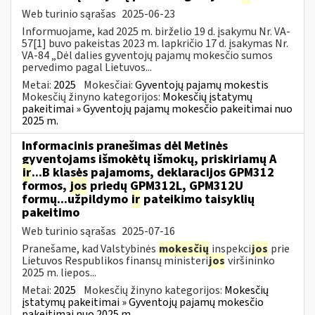
Web turinio sąrašas
2025-06-23
Informuojame, kad 2025 m. birželio 19 d. įsakymu Nr. VA-
57[1] buvo pakeistas 2023 m. lapkričio 17 d. įsakymas Nr.
VA-84 „Dėl dalies gyventojų pajamų mokesčio sumos
pervedimo pagal Lietuvos...
Metai:
2025
Mokesčiai:
Gyventojų pajamų mokestis
Mokesčių žinyno kategorijos:
Mokesčių įstatymų
pakeitimai » Gyventojų pajamų mokesčio pakeitimai nuo
2025 m.
Informacinis pranešimas dėl Metinės
gyventojams išmokėtų išmokų, priskiriamų A
ir
...B klasės pajamoms, deklaracijos GPM312
formos,
jos
priedų GPM312L, GPM312U
formų...užpildymo
ir
pateikimo taisyklių
pakeitimo
Web turinio sąrašas
2025-07-16
Pranešame, kad Valstybinės
mokesčių
inspekci
jos
prie
Lietuvos Respublikos finansų ministeri
jos
viršininko
2025 m. liepos...
Metai:
2025
Mokesčių žinyno kategorijos:
Mokesčių
įstatymų pakeitimai » Gyventojų pajamų mokesčio
pakeitimai nuo 2025 m.