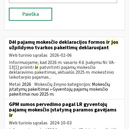
Paieška
Dėl pajamų mokesčio deklaracijos formos
ir
jos
užpildymo tvarkos pakeitimų deklaruojant
Web turinio sąrašas
2026-02-06
Informuojame, kad 2026 m. vasario 4 d. įsakymu Nr. VA-
13[1] priimti
ir
patvirtinti pajamų mokesčio
deklaravimo pakeitimai, aktualūs 2025 m. mokestinio
laikotarpio pajamas...
Metai:
2026
Mokesčių žinyno kategorijos:
Mokesčių
įstatymų pakeitimai » Gyventojų pajamų mokesčio
pakeitimai nuo 2025 m.
GPM sumos pervedimo pagal LR gyventojų
pajamų mokesčio įstatymą paramos gavėjams
ir
Web turinio sąrašas
2024-10-03