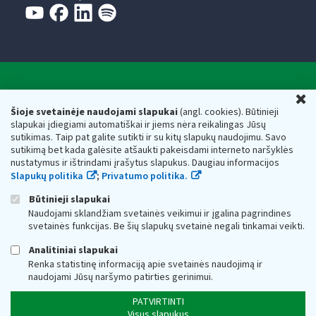
Valstybinė mokesčių inspekcija prie Lietuvos
U
Respublikos finansų ministerijos
Šioje svetainėje naudojami slapukai
(angl. cookies). Būtinieji
slapukai įdiegiami automatiškai ir jiems nėra reikalingas Jūsų
Biudžetinė įstaiga. Juridinio asmens kodas — 188659752,
sutikimas. Taip pat galite sutikti ir su kitų slapukų naudojimu. Savo
adresas: Vasario 16-osios g. 14, 01107 Vilnius, Lietuva, el.paštas:
sutikimą bet kada galėsite atšaukti pakeisdami interneto naršyklės
vmi@vmi.lt
, E. pristatymo dėžutės adresas 188659752
nustatymus ir ištrindami įrašytus slapukus. Daugiau informacijos
Duomenys apie Valstybinę mokesčių inspekciją prie Lietuvos
Slapukų politika
;
Privatumo politika.
Respublikos finansų ministerijos kaupiami ir saugomi Juridinių
asmenų registre
Būtinieji slapukai
Naudojami sklandžiam svetainės veikimui ir įgalina pagrindines
svetainės funkcijas. Be šių slapukų svetainė negali tinkamai veikti.
Analitiniai slapukai
Renka statistinę informaciją apie svetainės naudojimą ir
naudojami Jūsų naršymo patirties gerinimui.
PATVIRTINTI
Visus slapukus