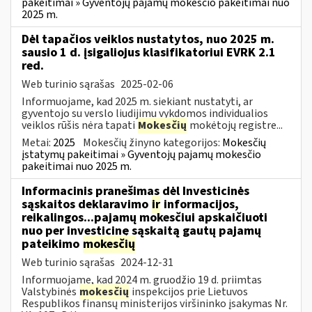
pakeitimai » Gyventojų pajamų mokesčio pakeitimai nuo
2025 m.
Dėl tapačios veiklos nustatytos, nuo 2025 m.
sausio 1 d. įsigaliojus klasifikatoriui EVRK 2.1
red.
Web turinio sąrašas
2025-02-06
Informuojame, kad 2025 m. siekiant nustatyti, ar
gyventojo su verslo liudijimu vykdomos individualios
veiklos rūšis nėra tapati
Mokesčių
mokėtojų registre...
Metai:
2025
Mokesčių žinyno kategorijos:
Mokesčių
įstatymų pakeitimai » Gyventojų pajamų mokesčio
pakeitimai nuo 2025 m.
Informacinis pranešimas dėl Investicinės
sąskaitos deklaravimo
ir
informacijos,
reikalingos...pajamų mokesčiui apskaičiuoti
nuo per investicinę sąskaitą gautų pajamų
pateikimo
mokesčių
Web turinio sąrašas
2024-12-31
Informuojame, kad 2024 m. gruodžio 19 d. priimtas
Valstybinės
mokesčių
inspekcijos prie Lietuvos
Respublikos finansų ministerijos viršininko įsakymas Nr.