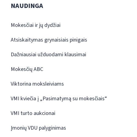
NAUDINGA
Mokesčiai ir jų dydžiai
Atsiskaitymas grynaisiais pinigais
Dažniausiai užduodami klausimai
Mokesčių ABC
Viktorina moksleiviams
VMI kviečia į „Pasimatymą su mokesčiais“
VMI turto aukcionai
Įmonių VDU palyginimas