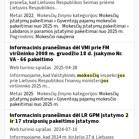
praneša, kad Lietuvos Respublikos Seimas priėmė
Lietuvos Respublikos...
Metai:
2022
Mokesčių žinyno kategorijos:
Mokesčių
įstatymų pakeitimai » Gyventojų pajamų mokesčio
pakeitimai nuo 2025 m.
Mokesčių įstatymų pakeitimai »
Labdaros ir paramos įstatymo pakeitimai nuo 2025 m.
Pagrindinis:
Mokesčio naujiena
Informacinis pranešimas dėl VMI prie FM
viršininko 2008 m. gruodžio 18 d. įsakymo Nr.
VA - 66 pakeitimo
Web turinio sąrašas
2025-04-28
Informuojame, kad Valstybinės
mokesčių
inspekci
jos
prie Lietuvos Respublikos finansų ministeri
jos
viršininko 2025 m....
Metai:
2025
Mokesčių žinyno kategorijos:
Mokesčių
įstatymų pakeitimai » Gyventojų pajamų mokesčio
pakeitimai nuo 2025 m.
Informacinis pranešimas dėl LR GPM įstatymo
2
ir
17 straipsnių pakeitimo įstatymo
Web turinio sąrašas
2024-07-10
Informuojame, kad 2024 m. birželio 27 d. Lietuvos