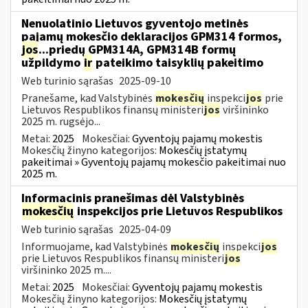
Nenuolatinio Lietuvos gyventojo metinės
pajamų mokesčio deklaracijos GPM314 formos,
jos
...priedų GPM314A, GPM314B formų
užpildymo
ir
pateikimo taisyklių pakeitimo
Web turinio sąrašas
2025-09-10
Pranešame, kad Valstybinės
mokesčių
inspekci
jos
prie
Lietuvos Respublikos finansų ministeri
jos
viršininko
2025 m. rugsėjo...
Metai:
2025
Mokesčiai:
Gyventojų pajamų mokestis
Mokesčių žinyno kategorijos:
Mokesčių įstatymų
pakeitimai » Gyventojų pajamų mokesčio pakeitimai nuo
2025 m.
Informacinis pranešimas dėl Valstybinės
mokesčių
inspekcijos prie Lietuvos Respublikos
Web turinio sąrašas
2025-04-09
Informuojame, kad Valstybinės
mokesčių
inspekci
jos
prie Lietuvos Respublikos finansų ministeri
jos
viršininko 2025 m....
Metai:
2025
Mokesčiai:
Gyventojų pajamų mokestis
Mokesčių žinyno kategorijos:
Mokesčių įstatymų