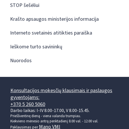
STOP šešėliui
Krašto apsaugos ministerijos informacija
Interneto svetainės atitikties paraiška
Ieškome turto savininkų
Nuorodos
Konsultacijos mokesčių klausimais ir paslaugos
gyventojams:
+370 5 260 5060
Darbo laikas: I-IV 8.00-17.00, V 8.00-15.45.
Prieššventinę dieną - viena valanda trumpiau.
Kiekvieno mėnesio antrą penktadienį 8.00 val. - 12.00 val.
Mano VMI
Paklausimas per