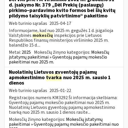
d. įsakymo Nr. 379 „Dėl Prekių (paslaugų)
pirkimo–pardavimo kvito formos bei šių kvitų
pildymo taisyklių patvirtinimo“ pakeitimo
Web turinio sąrašas
2025-04-17
Informuojame, kad nuo 2025 m. gegužės 1 d. įsigalioja
Valstybinės
mokesčių
inspekcijos prie Lietuvos
Respublikos finansų ministerijos viršininko 2025 m.
balandžio 15 d....
Metai:
2025
Mokesčių žinyno kategorijos:
Mokesčių
įstatymų pakeitimai » Gyventojų pajamų mokesčio
pakeitimai nuo 2025 m.
Nuolatinių Lietuvos gyventojų pajamų
apmokestinimo
tvarka
nuo 2025 m. sausio 1
dienos
Web turinio sąrašas
2025-01-22
Registracijos numeris KM3292 Ši informacija skelbiama:
Gyventojų pajamų mokesčio pakeitimai nuo 2025 m.
Nuolatinių Lietuvos gyventojų pajamų apmokestinimo
tvarką nuo 2025 m. sausio 1 dienos rasite...
Mokesčių žinyno kategorijos:
Mokesčių įstatymų
pakeitimai » Gyventojų pajamų mokesčio pakeitimai nuo