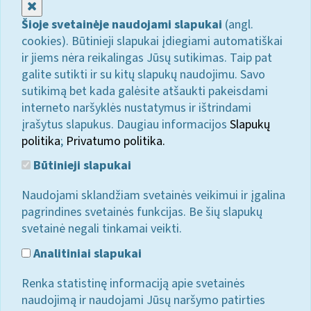
Uždaryti
Šioje svetainėje naudojami slapukai
(angl.
cookies). Būtinieji slapukai įdiegiami automatiškai
ir jiems nėra reikalingas Jūsų sutikimas. Taip pat
galite sutikti ir su kitų slapukų naudojimu. Savo
sutikimą bet kada galėsite atšaukti pakeisdami
interneto naršyklės nustatymus ir ištrindami
įrašytus slapukus. Daugiau informacijos
Slapukų
politika
;
Privatumo politika.
Būtinieji slapukai
Naudojami sklandžiam svetainės veikimui ir įgalina
pagrindines svetainės funkcijas. Be šių slapukų
svetainė negali tinkamai veikti.
Analitiniai slapukai
Renka statistinę informaciją apie svetainės
naudojimą ir naudojami Jūsų naršymo patirties