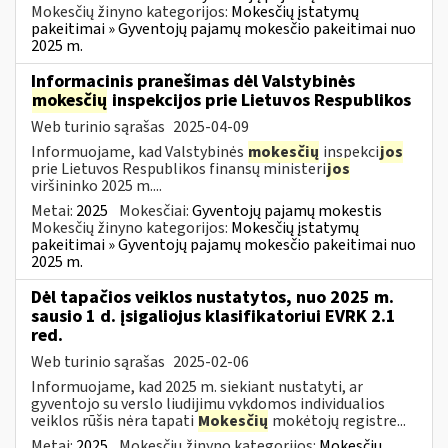
Mokesčių žinyno kategorijos:
Mokesčių įstatymų
pakeitimai » Gyventojų pajamų mokesčio pakeitimai nuo
2025 m.
Informacinis pranešimas dėl Valstybinės
mokesčių
inspekcijos prie Lietuvos Respublikos
Web turinio sąrašas
2025-04-09
Informuojame, kad Valstybinės
mokesčių
inspekci
jos
prie Lietuvos Respublikos finansų ministeri
jos
viršininko 2025 m....
Metai:
2025
Mokesčiai:
Gyventojų pajamų mokestis
Mokesčių žinyno kategorijos:
Mokesčių įstatymų
pakeitimai » Gyventojų pajamų mokesčio pakeitimai nuo
2025 m.
Dėl tapačios veiklos nustatytos, nuo 2025 m.
sausio 1 d. įsigaliojus klasifikatoriui EVRK 2.1
red.
Web turinio sąrašas
2025-02-06
Informuojame, kad 2025 m. siekiant nustatyti, ar
gyventojo su verslo liudijimu vykdomos individualios
veiklos rūšis nėra tapati
Mokesčių
mokėtojų registre...
Metai:
2025
Mokesčių žinyno kategorijos:
Mokesčių