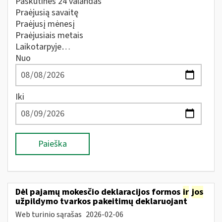
Paskutines 24 valandas
Praėjusią savaitę
Praėjusį mėnesį
Praėjusiais metais
Laikotarpyje…
Nuo
Iki
Paieška
Dėl pajamų mokesčio deklaracijos formos
ir
jos
užpildymo tvarkos pakeitimų deklaruojant
Web turinio sąrašas
2026-02-06