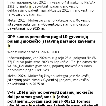
Informuojame, kad 2026 m. vasario 4 d. įsakymu Nr. VA-
13[1] priimti
ir
patvirtinti pajamų mokesčio
deklaravimo pakeitimai, aktualūs 2025 m. mokestinio
laikotarpio pajamas...
Metai:
2026
Mokesčių žinyno kategorijos:
Mokesčių
įstatymų pakeitimai » Gyventojų pajamų mokesčio
pakeitimai nuo 2025 m.
GPM sumos pervedimo pagal LR gyventojų
pajamų mokesčio įstatymą paramos gavėjams
ir
Web turinio sąrašas
2024-10-03
Informuojame, kad 2024 m. rugsėjo 25 d. įsakymu Nr. VA-
77[1] buvo pakeistas 2023 m. lapkričio 17 d. įsakymas Nr.
VA-84 „Dėl dalies gyventojų pajamų mokesčio sumos
pervedimo pagal Lietuvos...
Metai:
2024
Mokesčių žinyno kategorijos:
Mokesčių
įstatymų pakeitimai » Gyventojų pajamų mokesčio
pakeitimai nuo 2025 m.
V-45 „Dėl prašymo pervesti pajamų mokesčio
dalį paramos gavėjams
ir
(arba)
politinėms...organizacijoms FR0512 formos
užpildymo
ir
pateikimo taisyklių patvirtinimo“