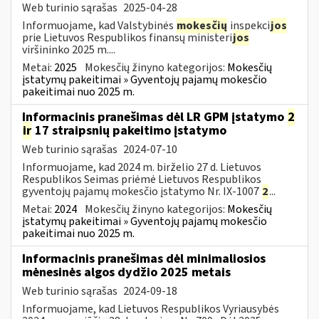
Web turinio sąrašas
2025-04-28
Informuojame, kad Valstybinės
mokesčių
inspekci
jos
prie Lietuvos Respublikos finansų ministeri
jos
viršininko 2025 m....
Metai:
2025
Mokesčių žinyno kategorijos:
Mokesčių
įstatymų pakeitimai » Gyventojų pajamų mokesčio
pakeitimai nuo 2025 m.
Informacinis pranešimas dėl LR GPM įstatymo
2
ir
17 straipsnių pakeitimo įstatymo
Web turinio sąrašas
2024-07-10
Informuojame, kad 2024 m. birželio 27 d. Lietuvos
Respublikos Seimas priėmė Lietuvos Respublikos
gyventojų pajamų mokesčio įstatymo Nr. IX-1007
2
...
Metai:
2024
Mokesčių žinyno kategorijos:
Mokesčių
įstatymų pakeitimai » Gyventojų pajamų mokesčio
pakeitimai nuo 2025 m.
Informacinis pranešimas dėl minimaliosios
mėnesinės algos dydžio 2025 metais
Web turinio sąrašas
2024-09-18
Informuojame, kad Lietuvos Respublikos Vyriausybės