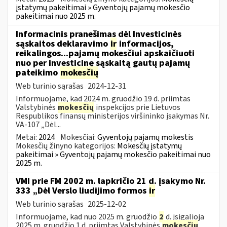
įstatymų pakeitimai » Gyventojų pajamų mokesčio
pakeitimai nuo 2025 m.
Informacinis pranešimas dėl Investicinės
sąskaitos deklaravimo
ir
informacijos,
reikalingos...pajamų mokesčiui apskaičiuoti
nuo per investicinę sąskaitą gautų pajamų
pateikimo
mokesčių
Web turinio sąrašas
2024-12-31
Informuojame, kad 2024 m. gruodžio 19 d. priimtas
Valstybinės
mokesčių
inspekcijos prie Lietuvos
Respublikos finansų ministerijos viršininko įsakymas Nr.
VA-107 „Dėl...
Metai:
2024
Mokesčiai:
Gyventojų pajamų mokestis
Mokesčių žinyno kategorijos:
Mokesčių įstatymų
pakeitimai » Gyventojų pajamų mokesčio pakeitimai nuo
2025 m.
VMI prie FM 2002 m. lapkričio 21 d. įsakymo Nr.
333 „Dėl Verslo liudijimo formos
ir
Web turinio sąrašas
2025-12-02
Informuojame, kad nuo 2025 m. gruodžio
2
d. įsigalioja
2025 m. gruodžio 1 d. priimtas Valstybinės
mokesčių