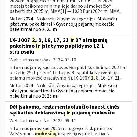
2024 m. rugpjūčio 28 d. nutarimu Nr. 709 „Dėl 2025
metais taikomo minimaliojo darbo užmokesčio“
patvirtinta 2025 m. MMA[1] — 1038 Eur (2024 m. MMA...
Metai:
2024
Mokesčių žinyno kategorijos:
Mokesčių
įstatymų pakeitimai » Gyventojų pajamų mokesčio
pakeitimai nuo 2025 m.
LX- 1007
2
, 8, 16, 17, 21
ir
37 straipsnių
pakeitimo
ir
įstatymo papildymo 12-1
straipsniu
Web turinio sąrašas
2024-07-10
Informuojame, kad Lietuvos Respublikos Seimas 2024 m.
birželio 25 d. priėmė Lietuvos Respublikos gyventojų
pajamų mokesčio įstatymo Nr. IX-1007
2
, 8, 16, 17, 21...
Metai:
2024
Mokesčių žinyno kategorijos:
Mokesčių
įstatymų pakeitimai » Gyventojų pajamų mokesčio
pakeitimai nuo 2025 m.
Dėl įsakymo, reglamentuojančio investicinės
sąskaitos deklaravimą
ir
pajamų mokesčio
Web turinio sąrašas
2025-09-11
Informuojame, kad 2025 m. rugsėjo 10 d. priimtas
Valstybinės
mokesčių
inspekcijos prie Lietuvos