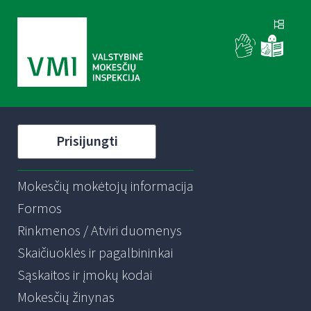
Prisijungti
Mokesčių mokėtojų informacija
Formos
Rinkmenos / Atviri duomenys
Skaičiuoklės ir pagalbininkai
Sąskaitos ir įmokų kodai
Mokesčių žinynas