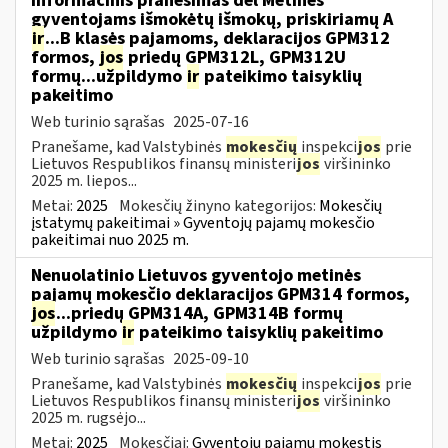
Informacinis pranešimas dėl Metinės
gyventojams išmokėtų išmokų, priskiriamų A
ir
...B klasės pajamoms, deklaracijos GPM312
formos,
jos
priedų GPM312L, GPM312U
formų...užpildymo
ir
pateikimo taisyklių
pakeitimo
Web turinio sąrašas
2025-07-16
Pranešame, kad Valstybinės
mokesčių
inspekci
jos
prie
Lietuvos Respublikos finansų ministeri
jos
viršininko
2025 m. liepos...
Metai:
2025
Mokesčių žinyno kategorijos:
Mokesčių
įstatymų pakeitimai » Gyventojų pajamų mokesčio
pakeitimai nuo 2025 m.
Nenuolatinio Lietuvos gyventojo metinės
pajamų mokesčio deklaracijos GPM314 formos,
jos
...priedų GPM314A, GPM314B formų
užpildymo
ir
pateikimo taisyklių pakeitimo
Web turinio sąrašas
2025-09-10
Pranešame, kad Valstybinės
mokesčių
inspekci
jos
prie
Lietuvos Respublikos finansų ministeri
jos
viršininko
2025 m. rugsėjo...
Metai:
2025
Mokesčiai:
Gyventojų pajamų mokestis