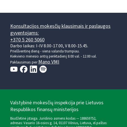
Konsultacijos mokesčių klausimais ir paslaugos
gyventojams:
+370 5 260 5060
Darbo laikas: I-IV 8.00-17.00, V 8.00-15.45.
Prieššventinę dieną - viena valanda trumpiau.
Kiekvieno mėnesio antrą penktadienį 8.00 val. - 12.00 val.
Mano VMI
Paklausimas per
Valstybinė mokesčių inspekcija prie Lietuvos
Respublikos finansų ministerijos
Biudžetinė įstaiga. Juridinio asmens kodas — 188659752,
adresas: Vasario 16-osios g. 14, 01107 Vilnius, Lietuva, el.paštas: