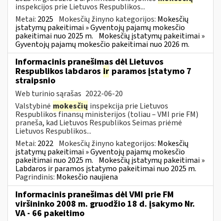
inspekcijos prie Lietuvos Respublikos...
Metai:
2025
Mokesčių žinyno kategorijos:
Mokesčių
įstatymų pakeitimai » Gyventojų pajamų mokesčio
pakeitimai nuo 2025 m.
Mokesčių įstatymų pakeitimai »
Gyventojų pajamų mokesčio pakeitimai nuo 2026 m.
Informacinis pranešimas dėl Lietuvos
Respublikos labdaros
ir
paramos įstatymo 7
straipsnio
Web turinio sąrašas
2022-06-20
Valstybinė
mokesčių
inspekcija prie Lietuvos
Respublikos finansų ministerijos (toliau – VMI prie FM)
praneša, kad Lietuvos Respublikos Seimas priėmė
Lietuvos Respublikos...
Metai:
2022
Mokesčių žinyno kategorijos:
Mokesčių
įstatymų pakeitimai » Gyventojų pajamų mokesčio
pakeitimai nuo 2025 m.
Mokesčių įstatymų pakeitimai »
Labdaros ir paramos įstatymo pakeitimai nuo 2025 m.
Pagrindinis:
Mokesčio naujiena
Informacinis pranešimas dėl VMI prie FM
viršininko 2008 m. gruodžio 18 d. įsakymo Nr.
VA - 66 pakeitimo