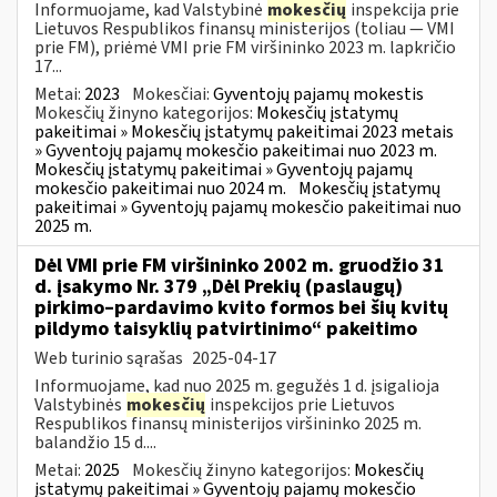
Informuojame, kad Valstybinė
mokesčių
inspekcija prie
Lietuvos Respublikos finansų ministerijos (toliau — VMI
prie FM), priėmė VMI prie FM viršininko 2023 m. lapkričio
17...
Metai:
2023
Mokesčiai:
Gyventojų pajamų mokestis
Mokesčių žinyno kategorijos:
Mokesčių įstatymų
pakeitimai » Mokesčių įstatymų pakeitimai 2023 metais
» Gyventojų pajamų mokesčio pakeitimai nuo 2023 m.
Mokesčių įstatymų pakeitimai » Gyventojų pajamų
mokesčio pakeitimai nuo 2024 m.
Mokesčių įstatymų
pakeitimai » Gyventojų pajamų mokesčio pakeitimai nuo
2025 m.
Dėl VMI prie FM viršininko 2002 m. gruodžio 31
d. įsakymo Nr. 379 „Dėl Prekių (paslaugų)
pirkimo–pardavimo kvito formos bei šių kvitų
pildymo taisyklių patvirtinimo“ pakeitimo
Web turinio sąrašas
2025-04-17
Informuojame, kad nuo 2025 m. gegužės 1 d. įsigalioja
Valstybinės
mokesčių
inspekcijos prie Lietuvos
Respublikos finansų ministerijos viršininko 2025 m.
balandžio 15 d....
Metai:
2025
Mokesčių žinyno kategorijos:
Mokesčių
įstatymų pakeitimai » Gyventojų pajamų mokesčio