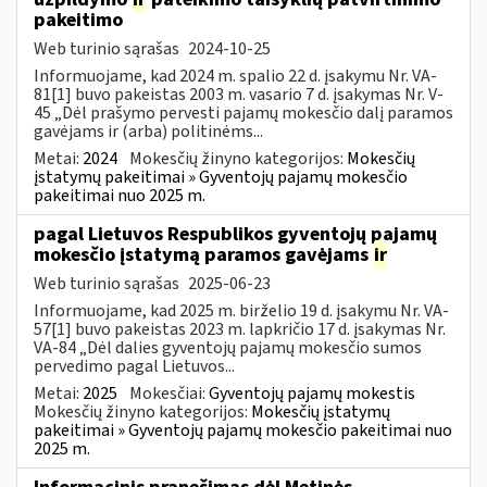
pakeitimo
Web turinio sąrašas
2024-10-25
Informuojame, kad 2024 m. spalio 22 d. įsakymu Nr. VA-
81[1] buvo pakeistas 2003 m. vasario 7 d. įsakymas Nr. V-
45 „Dėl prašymo pervesti pajamų mokesčio dalį paramos
gavėjams ir (arba) politinėms...
Metai:
2024
Mokesčių žinyno kategorijos:
Mokesčių
įstatymų pakeitimai » Gyventojų pajamų mokesčio
pakeitimai nuo 2025 m.
pagal Lietuvos Respublikos gyventojų pajamų
mokesčio įstatymą paramos gavėjams
ir
Web turinio sąrašas
2025-06-23
Informuojame, kad 2025 m. birželio 19 d. įsakymu Nr. VA-
57[1] buvo pakeistas 2023 m. lapkričio 17 d. įsakymas Nr.
VA-84 „Dėl dalies gyventojų pajamų mokesčio sumos
pervedimo pagal Lietuvos...
Metai:
2025
Mokesčiai:
Gyventojų pajamų mokestis
Mokesčių žinyno kategorijos:
Mokesčių įstatymų
pakeitimai » Gyventojų pajamų mokesčio pakeitimai nuo
2025 m.