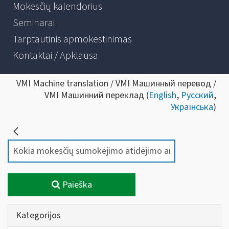
Mokesčių kalendorius
Seminarai
Tarptautinis apmokestinimas
Kontaktai / Apklausa
VMI Machine translation / VMI Машинный перевод /
VMI Машинний переклад (
English
,
Русский
,
Українська
)
Paieška
Kategorijos