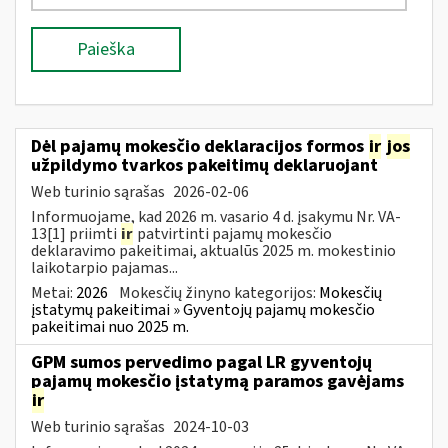
Paieška
Dėl pajamų mokesčio deklaracijos formos
ir
jos
užpildymo tvarkos pakeitimų deklaruojant
Web turinio sąrašas
2026-02-06
Informuojame, kad 2026 m. vasario 4 d. įsakymu Nr. VA-
13[1] priimti
ir
patvirtinti pajamų mokesčio
deklaravimo pakeitimai, aktualūs 2025 m. mokestinio
laikotarpio pajamas...
Metai:
2026
Mokesčių žinyno kategorijos:
Mokesčių
įstatymų pakeitimai » Gyventojų pajamų mokesčio
pakeitimai nuo 2025 m.
GPM sumos pervedimo pagal LR gyventojų
pajamų mokesčio įstatymą paramos gavėjams
ir
Web turinio sąrašas
2024-10-03