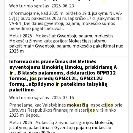
Web turinio sąrašas
2025-06-23
Informuojame, kad 2025 m. birželio 19 d. įsakymu Nr. VA-
57[1] buvo pakeistas 2023 m. lapkričio 17 d. įsakymas Nr.
VA-84 „Dėl dalies gyventojų pajamų mokesčio sumos
pervedimo pagal Lietuvos...
Metai:
2025
Mokesčiai:
Gyventojų pajamų mokestis
Mokesčių žinyno kategorijos:
Mokesčių įstatymų
pakeitimai » Gyventojų pajamų mokesčio pakeitimai nuo
2025 m.
Informacinis pranešimas dėl Metinės
gyventojams išmokėtų išmokų, priskiriamų A
ir
...B klasės pajamoms, deklaracijos GPM312
formos,
jos
priedų GPM312L, GPM312U
formų...užpildymo
ir
pateikimo taisyklių
pakeitimo
Web turinio sąrašas
2025-07-16
Pranešame, kad Valstybinės
mokesčių
inspekci
jos
prie
Lietuvos Respublikos finansų ministeri
jos
viršininko
2025 m. liepos...
Metai:
2025
Mokesčių žinyno kategorijos:
Mokesčių
įstatymų pakeitimai » Gyventojų pajamų mokesčio
pakeitimai nuo 2025 m.