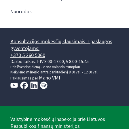
Nuorodos
Konsultacijos mokesčių klausimais ir paslaugos
gyventojams:
+370 5 260 5060
Darbo laikas: I-IV 8.00-17.00, V 8.00-15.45.
Prieššventinę dieną - viena valanda trumpiau.
Kiekvieno mėnesio antrą penktadienį 8.00 val. - 12.00 val.
Mano VMI
Paklausimas per
Valstybinė mokesčių inspekcija prie Lietuvos
Respublikos finansų ministerijos