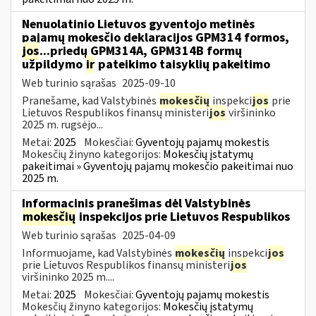
Nenuolatinio Lietuvos gyventojo metinės
pajamų mokesčio deklaracijos GPM314 formos,
jos
...priedų GPM314A, GPM314B formų
užpildymo
ir
pateikimo taisyklių pakeitimo
Web turinio sąrašas
2025-09-10
Pranešame, kad Valstybinės
mokesčių
inspekci
jos
prie
Lietuvos Respublikos finansų ministeri
jos
viršininko
2025 m. rugsėjo...
Metai:
2025
Mokesčiai:
Gyventojų pajamų mokestis
Mokesčių žinyno kategorijos:
Mokesčių įstatymų
pakeitimai » Gyventojų pajamų mokesčio pakeitimai nuo
2025 m.
Informacinis pranešimas dėl Valstybinės
mokesčių
inspekcijos prie Lietuvos Respublikos
Web turinio sąrašas
2025-04-09
Informuojame, kad Valstybinės
mokesčių
inspekci
jos
prie Lietuvos Respublikos finansų ministeri
jos
viršininko 2025 m....
Metai:
2025
Mokesčiai:
Gyventojų pajamų mokestis
Mokesčių žinyno kategorijos:
Mokesčių įstatymų