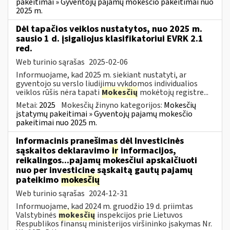
pakeitimai » Gyventojų pajamų mokesčio pakeitimai nuo
2025 m.
Dėl tapačios veiklos nustatytos, nuo 2025 m.
sausio 1 d. įsigaliojus klasifikatoriui EVRK 2.1
red.
Web turinio sąrašas
2025-02-06
Informuojame, kad 2025 m. siekiant nustatyti, ar
gyventojo su verslo liudijimu vykdomos individualios
veiklos rūšis nėra tapati
Mokesčių
mokėtojų registre...
Metai:
2025
Mokesčių žinyno kategorijos:
Mokesčių
įstatymų pakeitimai » Gyventojų pajamų mokesčio
pakeitimai nuo 2025 m.
Informacinis pranešimas dėl Investicinės
sąskaitos deklaravimo
ir
informacijos,
reikalingos...pajamų mokesčiui apskaičiuoti
nuo per investicinę sąskaitą gautų pajamų
pateikimo
mokesčių
Web turinio sąrašas
2024-12-31
Informuojame, kad 2024 m. gruodžio 19 d. priimtas
Valstybinės
mokesčių
inspekcijos prie Lietuvos
Respublikos finansų ministerijos viršininko įsakymas Nr.