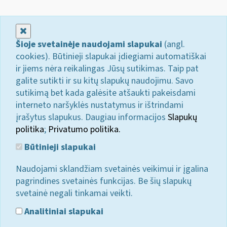
Uždaryti
Šioje svetainėje naudojami slapukai
(angl.
cookies). Būtinieji slapukai įdiegiami automatiškai
ir jiems nėra reikalingas Jūsų sutikimas. Taip pat
galite sutikti ir su kitų slapukų naudojimu. Savo
sutikimą bet kada galėsite atšaukti pakeisdami
interneto naršyklės nustatymus ir ištrindami
įrašytus slapukus. Daugiau informacijos
Slapukų
politika
;
Privatumo politika.
Būtinieji slapukai
Naudojami sklandžiam svetainės veikimui ir įgalina
pagrindines svetainės funkcijas. Be šių slapukų
svetainė negali tinkamai veikti.
Analitiniai slapukai