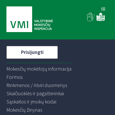
Prisijungti
Mokesčių mokėtojų informacija
Formos
Rinkmenos / Atviri duomenys
Skaičiuoklės ir pagalbininkai
Sąskaitos ir įmokų kodai
Mokesčių žinynas