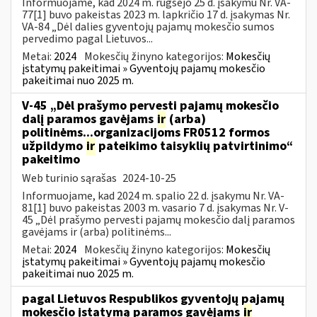
Informuojame, kad 2024 m. rugsėjo 25 d. įsakymu Nr. VA-
77[1] buvo pakeistas 2023 m. lapkričio 17 d. įsakymas Nr.
VA-84 „Dėl dalies gyventojų pajamų mokesčio sumos
pervedimo pagal Lietuvos...
Metai:
2024
Mokesčių žinyno kategorijos:
Mokesčių
įstatymų pakeitimai » Gyventojų pajamų mokesčio
pakeitimai nuo 2025 m.
V-45 „Dėl prašymo pervesti pajamų mokesčio
dalį paramos gavėjams
ir
(arba)
politinėms...organizacijoms FR0512 formos
užpildymo
ir
pateikimo taisyklių patvirtinimo“
pakeitimo
Web turinio sąrašas
2024-10-25
Informuojame, kad 2024 m. spalio 22 d. įsakymu Nr. VA-
81[1] buvo pakeistas 2003 m. vasario 7 d. įsakymas Nr. V-
45 „Dėl prašymo pervesti pajamų mokesčio dalį paramos
gavėjams ir (arba) politinėms...
Metai:
2024
Mokesčių žinyno kategorijos:
Mokesčių
įstatymų pakeitimai » Gyventojų pajamų mokesčio
pakeitimai nuo 2025 m.
pagal Lietuvos Respublikos gyventojų pajamų
mokesčio įstatymą paramos gavėjams
ir