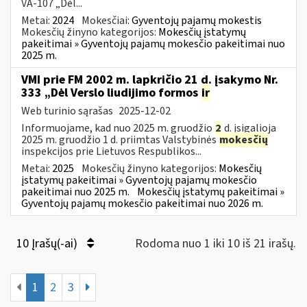
VA-107 „Dėl...
Metai:
2024
Mokesčiai:
Gyventojų pajamų mokestis
Mokesčių žinyno kategorijos:
Mokesčių įstatymų
pakeitimai » Gyventojų pajamų mokesčio pakeitimai nuo
2025 m.
VMI prie FM 2002 m. lapkričio 21 d. įsakymo Nr.
333 „Dėl Verslo liudijimo formos
ir
Web turinio sąrašas
2025-12-02
Informuojame, kad nuo 2025 m. gruodžio
2
d. įsigalioja
2025 m. gruodžio 1 d. priimtas Valstybinės
mokesčių
inspekcijos prie Lietuvos Respublikos...
Metai:
2025
Mokesčių žinyno kategorijos:
Mokesčių
įstatymų pakeitimai » Gyventojų pajamų mokesčio
pakeitimai nuo 2025 m.
Mokesčių įstatymų pakeitimai »
Gyventojų pajamų mokesčio pakeitimai nuo 2026 m.
10 Įrašų(-ai)
Rodoma nuo 1 iki 10 iš 21 irašų.
1
2
3