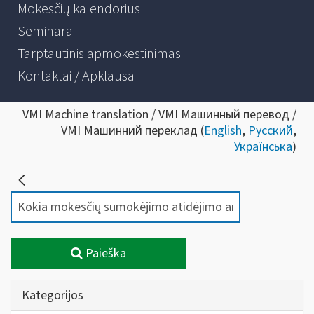
Mokesčių kalendorius
Seminarai
Tarptautinis apmokestinimas
Kontaktai / Apklausa
VMI Machine translation / VMI Машинный перевод /
VMI Машинний переклад (
English
,
Русский
,
Українська
)
Paieška
Kategorijos