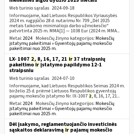
mėnesinės algos dydžio 2025 metais
Web turinio sąrašas
2024-09-18
Informuojame, kad Lietuvos Respublikos Vyriausybės
2024 m. rugpjūčio 28 d. nutarimu Nr. 709 „Dėl 2025
metais taikomo minimaliojo darbo užmokesčio“
patvirtinta 2025 m. MMA[1] — 1038 Eur (2024 m. MMA...
Metai:
2024
Mokesčių žinyno kategorijos:
Mokesčių
įstatymų pakeitimai » Gyventojų pajamų mokesčio
pakeitimai nuo 2025 m.
LX- 1007
2
, 8, 16, 17, 21
ir
37 straipsnių
pakeitimo
ir
įstatymo papildymo 12-1
straipsniu
Web turinio sąrašas
2024-07-10
Informuojame, kad Lietuvos Respublikos Seimas 2024 m.
birželio 25 d. priėmė Lietuvos Respublikos gyventojų
pajamų mokesčio įstatymo Nr. IX-1007
2
, 8, 16, 17, 21...
Metai:
2024
Mokesčių žinyno kategorijos:
Mokesčių
įstatymų pakeitimai » Gyventojų pajamų mokesčio
pakeitimai nuo 2025 m.
Dėl įsakymo, reglamentuojančio investicinės
sąskaitos deklaravimą
ir
pajamų mokesčio