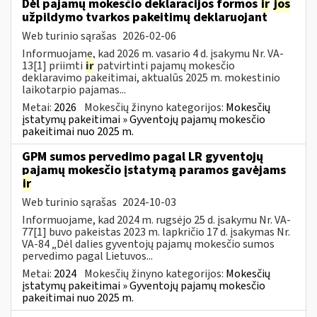
Dėl pajamų mokesčio deklaracijos formos
ir
jos
užpildymo tvarkos pakeitimų deklaruojant
Web turinio sąrašas
2026-02-06
Informuojame, kad 2026 m. vasario 4 d. įsakymu Nr. VA-
13[1] priimti
ir
patvirtinti pajamų mokesčio
deklaravimo pakeitimai, aktualūs 2025 m. mokestinio
laikotarpio pajamas...
Metai:
2026
Mokesčių žinyno kategorijos:
Mokesčių
įstatymų pakeitimai » Gyventojų pajamų mokesčio
pakeitimai nuo 2025 m.
GPM sumos pervedimo pagal LR gyventojų
pajamų mokesčio įstatymą paramos gavėjams
ir
Web turinio sąrašas
2024-10-03
Informuojame, kad 2024 m. rugsėjo 25 d. įsakymu Nr. VA-
77[1] buvo pakeistas 2023 m. lapkričio 17 d. įsakymas Nr.
VA-84 „Dėl dalies gyventojų pajamų mokesčio sumos
pervedimo pagal Lietuvos...
Metai:
2024
Mokesčių žinyno kategorijos:
Mokesčių
įstatymų pakeitimai » Gyventojų pajamų mokesčio
pakeitimai nuo 2025 m.