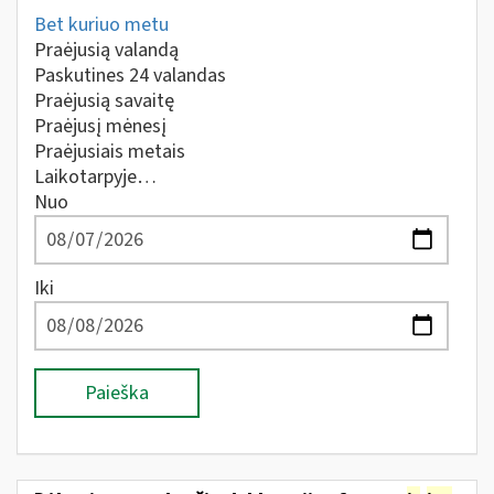
Bet kuriuo metu
Praėjusią valandą
Paskutines 24 valandas
Praėjusią savaitę
Praėjusį mėnesį
Praėjusiais metais
Laikotarpyje…
Nuo
Iki
Paieška