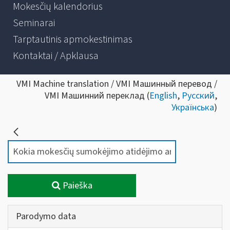
Mokesčių kalendorius
Seminarai
Tarptautinis apmokestinimas
Kontaktai / Apklausa
VMI Machine translation / VMI Машинный перевод /
VMI Машинний переклад (
English
,
Русский
,
Українська
)
Paieška
Parodymo data