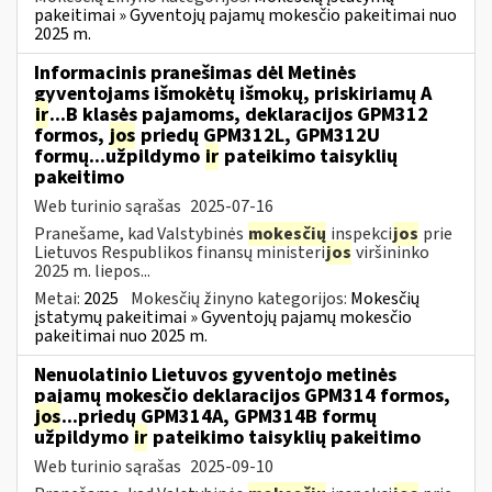
pakeitimai » Gyventojų pajamų mokesčio pakeitimai nuo
2025 m.
Informacinis pranešimas dėl Metinės
gyventojams išmokėtų išmokų, priskiriamų A
ir
...B klasės pajamoms, deklaracijos GPM312
formos,
jos
priedų GPM312L, GPM312U
formų...užpildymo
ir
pateikimo taisyklių
pakeitimo
Web turinio sąrašas
2025-07-16
Pranešame, kad Valstybinės
mokesčių
inspekci
jos
prie
Lietuvos Respublikos finansų ministeri
jos
viršininko
2025 m. liepos...
Metai:
2025
Mokesčių žinyno kategorijos:
Mokesčių
įstatymų pakeitimai » Gyventojų pajamų mokesčio
pakeitimai nuo 2025 m.
Nenuolatinio Lietuvos gyventojo metinės
pajamų mokesčio deklaracijos GPM314 formos,
jos
...priedų GPM314A, GPM314B formų
užpildymo
ir
pateikimo taisyklių pakeitimo
Web turinio sąrašas
2025-09-10