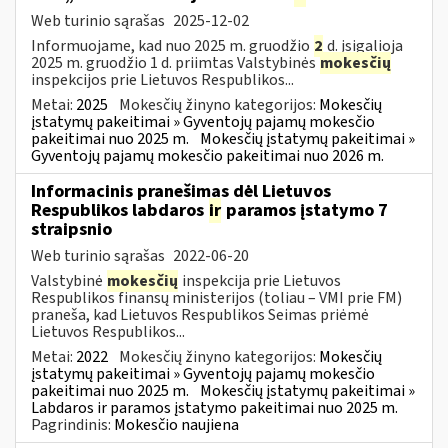
Web turinio sąrašas
2025-12-02
Informuojame, kad nuo 2025 m. gruodžio
2
d. įsigalioja
2025 m. gruodžio 1 d. priimtas Valstybinės
mokesčių
inspekcijos prie Lietuvos Respublikos...
Metai:
2025
Mokesčių žinyno kategorijos:
Mokesčių
įstatymų pakeitimai » Gyventojų pajamų mokesčio
pakeitimai nuo 2025 m.
Mokesčių įstatymų pakeitimai »
Gyventojų pajamų mokesčio pakeitimai nuo 2026 m.
Informacinis pranešimas dėl Lietuvos
Respublikos labdaros
ir
paramos įstatymo 7
straipsnio
Web turinio sąrašas
2022-06-20
Valstybinė
mokesčių
inspekcija prie Lietuvos
Respublikos finansų ministerijos (toliau – VMI prie FM)
praneša, kad Lietuvos Respublikos Seimas priėmė
Lietuvos Respublikos...
Metai:
2022
Mokesčių žinyno kategorijos:
Mokesčių
įstatymų pakeitimai » Gyventojų pajamų mokesčio
pakeitimai nuo 2025 m.
Mokesčių įstatymų pakeitimai »
Labdaros ir paramos įstatymo pakeitimai nuo 2025 m.
Pagrindinis:
Mokesčio naujiena