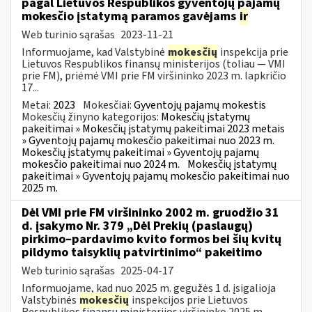
pagal Lietuvos Respublikos gyventojų pajamų
mokesčio įstatymą paramos gavėjams
ir
Web turinio sąrašas
2023-11-21
Informuojame, kad Valstybinė
mokesčių
inspekcija prie
Lietuvos Respublikos finansų ministerijos (toliau — VMI
prie FM), priėmė VMI prie FM viršininko 2023 m. lapkričio
17...
Metai:
2023
Mokesčiai:
Gyventojų pajamų mokestis
Mokesčių žinyno kategorijos:
Mokesčių įstatymų
pakeitimai » Mokesčių įstatymų pakeitimai 2023 metais
» Gyventojų pajamų mokesčio pakeitimai nuo 2023 m.
Mokesčių įstatymų pakeitimai » Gyventojų pajamų
mokesčio pakeitimai nuo 2024 m.
Mokesčių įstatymų
pakeitimai » Gyventojų pajamų mokesčio pakeitimai nuo
2025 m.
Dėl VMI prie FM viršininko 2002 m. gruodžio 31
d. įsakymo Nr. 379 „Dėl Prekių (paslaugų)
pirkimo–pardavimo kvito formos bei šių kvitų
pildymo taisyklių patvirtinimo“ pakeitimo
Web turinio sąrašas
2025-04-17
Informuojame, kad nuo 2025 m. gegužės 1 d. įsigalioja
Valstybinės
mokesčių
inspekcijos prie Lietuvos
Respublikos finansų ministerijos viršininko 2025 m.