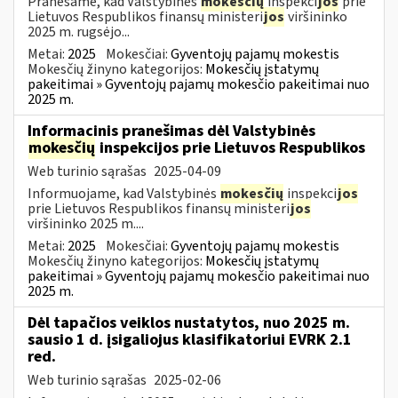
Pranešame, kad Valstybinės
mokesčių
inspekci
jos
prie
Lietuvos Respublikos finansų ministeri
jos
viršininko
2025 m. rugsėjo...
Metai:
2025
Mokesčiai:
Gyventojų pajamų mokestis
Mokesčių žinyno kategorijos:
Mokesčių įstatymų
pakeitimai » Gyventojų pajamų mokesčio pakeitimai nuo
2025 m.
Informacinis pranešimas dėl Valstybinės
mokesčių
inspekcijos prie Lietuvos Respublikos
Web turinio sąrašas
2025-04-09
Informuojame, kad Valstybinės
mokesčių
inspekci
jos
prie Lietuvos Respublikos finansų ministeri
jos
viršininko 2025 m....
Metai:
2025
Mokesčiai:
Gyventojų pajamų mokestis
Mokesčių žinyno kategorijos:
Mokesčių įstatymų
pakeitimai » Gyventojų pajamų mokesčio pakeitimai nuo
2025 m.
Dėl tapačios veiklos nustatytos, nuo 2025 m.
sausio 1 d. įsigaliojus klasifikatoriui EVRK 2.1
red.
Web turinio sąrašas
2025-02-06