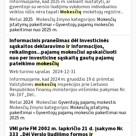
Informuojame, kad 2025 m. siekiant nustatyti, ar
gyventojo su verslo liudijimu vykdomos individualios
veiklos rūšis nėra tapati
Mokesčių
mokėtojų registre...
Metai:
2025
Mokesčių žinyno kategorijos:
Mokesčių
įstatymų pakeitimai » Gyventojų pajamų mokesčio
pakeitimai nuo 2025 m.
Informacinis pranešimas dėl Investicinės
sąskaitos deklaravimo
ir
informacijos,
reikalingos...pajamų mokesčiui apskaičiuoti
nuo per investicinę sąskaitą gautų pajamų
pateikimo
mokesčių
Web turinio sąrašas
2024-12-31
Informuojame, kad 2024 m. gruodžio 19 d. priimtas
Valstybinės
mokesčių
inspekcijos prie Lietuvos
Respublikos finansų ministerijos viršininko įsakymas Nr.
VA-107 „Dėl...
Metai:
2024
Mokesčiai:
Gyventojų pajamų mokestis
Mokesčių žinyno kategorijos:
Mokesčių įstatymų
pakeitimai » Gyventojų pajamų mokesčio pakeitimai nuo
2025 m.
VMI prie FM 2002 m. lapkričio 21 d. įsakymo Nr.
333 „Dėl Verslo liudijimo formos
ir