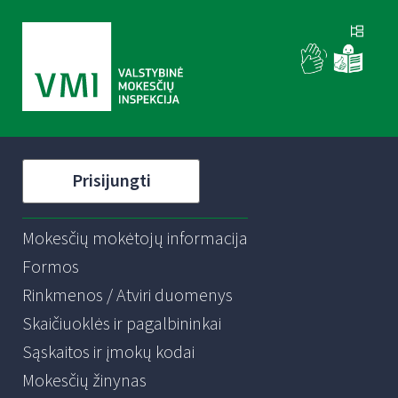
Prisijungti
Mokesčių mokėtojų informacija
Formos
Rinkmenos / Atviri duomenys
Skaičiuoklės ir pagalbininkai
Sąskaitos ir įmokų kodai
Mokesčių žinynas