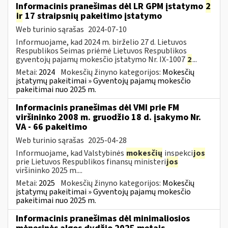
Informacinis pranešimas dėl LR GPM įstatymo
2
ir
17 straipsnių pakeitimo įstatymo
Web turinio sąrašas
2024-07-10
Informuojame, kad 2024 m. birželio 27 d. Lietuvos
Respublikos Seimas priėmė Lietuvos Respublikos
gyventojų pajamų mokesčio įstatymo Nr. IX-1007
2
...
Metai:
2024
Mokesčių žinyno kategorijos:
Mokesčių
įstatymų pakeitimai » Gyventojų pajamų mokesčio
pakeitimai nuo 2025 m.
Informacinis pranešimas dėl VMI prie FM
viršininko 2008 m. gruodžio 18 d. įsakymo Nr.
VA - 66 pakeitimo
Web turinio sąrašas
2025-04-28
Informuojame, kad Valstybinės
mokesčių
inspekci
jos
prie Lietuvos Respublikos finansų ministeri
jos
viršininko 2025 m....
Metai:
2025
Mokesčių žinyno kategorijos:
Mokesčių
įstatymų pakeitimai » Gyventojų pajamų mokesčio
pakeitimai nuo 2025 m.
Informacinis pranešimas dėl minimaliosios