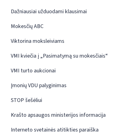
Dažniausiai užduodami klausimai
Mokesčių ABC
Viktorina moksleiviams
VMI kviečia į „Pasimatymą su mokesčiais“
VMI turto aukcionai
Įmonių VDU palyginimas
STOP šešėliui
Krašto apsaugos ministerijos informacija
Interneto svetainės atitikties paraiška