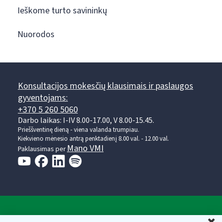
Ieškome turto savininkų
Nuorodos
Konsultacijos mokesčių klausimais ir paslaugos
gyventojams:
+370 5 260 5060
Darbo laikas: I-IV 8.00-17.00, V 8.00-15.45.
Prieššventinę dieną - viena valanda trumpiau.
Kiekvieno mėnesio antrą penktadienį 8.00 val. - 12.00 val.
Mano VMI
Paklausimas per
Valstybinė mokesčių inspekcija prie Lietuvos
U