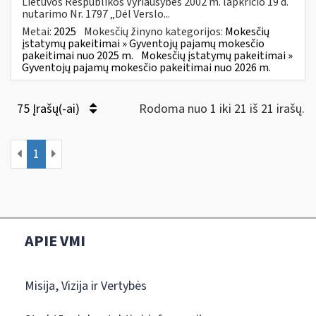
Lietuvos Respublikos Vyriausybės 2002 m. lapkričio 19 d.
nutarimo Nr. 1797 „Dėl Verslo...
Metai:
2025
Mokesčių žinyno kategorijos:
Mokesčių
įstatymų pakeitimai » Gyventojų pajamų mokesčio
pakeitimai nuo 2025 m.
Mokesčių įstatymų pakeitimai »
Gyventojų pajamų mokesčio pakeitimai nuo 2026 m.
75 Įrašų(-ai)
Rodoma nuo 1 iki 21 iš 21 irašų.
1
APIE VMI
Misija, Vizija ir Vertybės