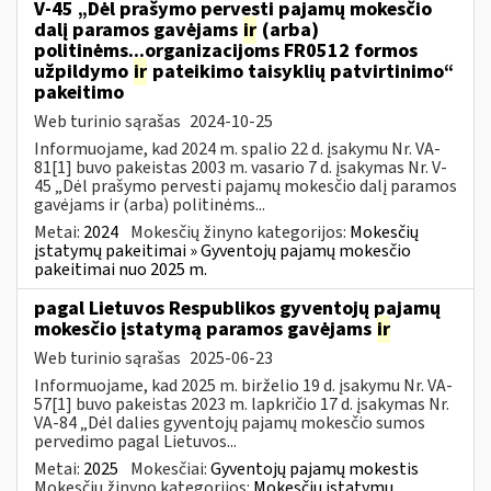
V-45 „Dėl prašymo pervesti pajamų mokesčio
dalį paramos gavėjams
ir
(arba)
politinėms...organizacijoms FR0512 formos
užpildymo
ir
pateikimo taisyklių patvirtinimo“
pakeitimo
Web turinio sąrašas
2024-10-25
Informuojame, kad 2024 m. spalio 22 d. įsakymu Nr. VA-
81[1] buvo pakeistas 2003 m. vasario 7 d. įsakymas Nr. V-
45 „Dėl prašymo pervesti pajamų mokesčio dalį paramos
gavėjams ir (arba) politinėms...
Metai:
2024
Mokesčių žinyno kategorijos:
Mokesčių
įstatymų pakeitimai » Gyventojų pajamų mokesčio
pakeitimai nuo 2025 m.
pagal Lietuvos Respublikos gyventojų pajamų
mokesčio įstatymą paramos gavėjams
ir
Web turinio sąrašas
2025-06-23
Informuojame, kad 2025 m. birželio 19 d. įsakymu Nr. VA-
57[1] buvo pakeistas 2023 m. lapkričio 17 d. įsakymas Nr.
VA-84 „Dėl dalies gyventojų pajamų mokesčio sumos
pervedimo pagal Lietuvos...
Metai:
2025
Mokesčiai:
Gyventojų pajamų mokestis
Mokesčių žinyno kategorijos:
Mokesčių įstatymų