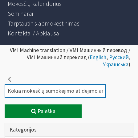
Mokesčių kalendorius
Seminarai
Tarptautinis apmokestinimas
Kontaktai / Apklausa
VMI Machine translation / VMI Машинный перевод /
VMI Машинний переклад (
English
,
Русский
,
Українська
)
Paieška
Kategorijos