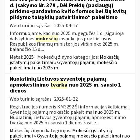
d. įsakymo Nr. 379 „Dėl Prekių (paslaugų)
pirkimo–pardavimo kvito formos bei šių kvitų
pildymo taisyklių patvirtinimo“ pakeitimo
Web turinio sąrašas
2025-04-17
Informuojame, kad nuo 2025 m. gegužės 1 d. įsigalioja
Valstybinės
mokesčių
inspekcijos prie Lietuvos
Respublikos finansų ministerijos viršininko 2025 m.
balandžio 15 d....
Metai:
2025
Mokesčių žinyno kategorijos:
Mokesčių
įstatymų pakeitimai » Gyventojų pajamų mokesčio
pakeitimai nuo 2025 m.
Nuolatinių Lietuvos gyventojų pajamų
apmokestinimo
tvarka
nuo 2025 m. sausio 1
dienos
Web turinio sąrašas
2025-01-22
Registracijos numeris KM3292 Ši informacija skelbiama:
Gyventojų pajamų mokesčio pakeitimai nuo 2025 m.
Nuolatinių Lietuvos gyventojų pajamų apmokestinimo
tvarką nuo 2025 m. sausio 1 dienos rasite...
Mokesčių žinyno kategorijos:
Mokesčių įstatymų
pakeitimai » Gyventojų pajamų mokesčio pakeitimai nuo