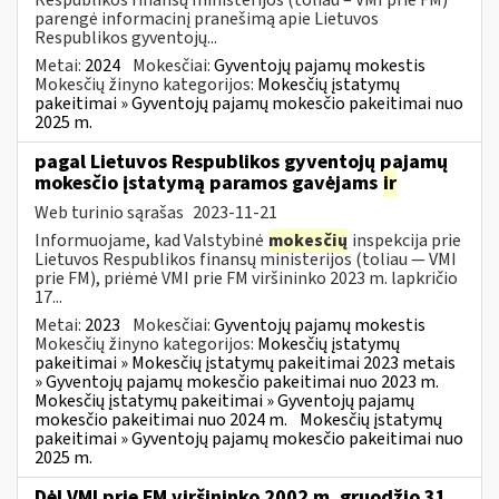
parengė informacinį pranešimą apie Lietuvos
Respublikos gyventojų...
Metai:
2024
Mokesčiai:
Gyventojų pajamų mokestis
Mokesčių žinyno kategorijos:
Mokesčių įstatymų
pakeitimai » Gyventojų pajamų mokesčio pakeitimai nuo
2025 m.
pagal Lietuvos Respublikos gyventojų pajamų
mokesčio įstatymą paramos gavėjams
ir
Web turinio sąrašas
2023-11-21
Informuojame, kad Valstybinė
mokesčių
inspekcija prie
Lietuvos Respublikos finansų ministerijos (toliau — VMI
prie FM), priėmė VMI prie FM viršininko 2023 m. lapkričio
17...
Metai:
2023
Mokesčiai:
Gyventojų pajamų mokestis
Mokesčių žinyno kategorijos:
Mokesčių įstatymų
pakeitimai » Mokesčių įstatymų pakeitimai 2023 metais
» Gyventojų pajamų mokesčio pakeitimai nuo 2023 m.
Mokesčių įstatymų pakeitimai » Gyventojų pajamų
mokesčio pakeitimai nuo 2024 m.
Mokesčių įstatymų
pakeitimai » Gyventojų pajamų mokesčio pakeitimai nuo
2025 m.
Dėl VMI prie FM viršininko 2002 m. gruodžio 31