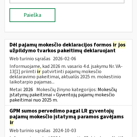
Paieška
Dėl pajamų mokesčio deklaracijos formos
ir
jos
užpildymo tvarkos pakeitimų deklaruojant
Web turinio sąrašas
2026-02-06
Informuojame, kad 2026 m. vasario 4 d. įsakymu Nr. VA-
13[1] priimti
ir
patvirtinti pajamų mokesčio
deklaravimo pakeitimai, aktualūs 2025 m. mokestinio
laikotarpio pajamas...
Metai:
2026
Mokesčių žinyno kategorijos:
Mokesčių
įstatymų pakeitimai » Gyventojų pajamų mokesčio
pakeitimai nuo 2025 m.
GPM sumos pervedimo pagal LR gyventojų
pajamų mokesčio įstatymą paramos gavėjams
ir
Web turinio sąrašas
2024-10-03