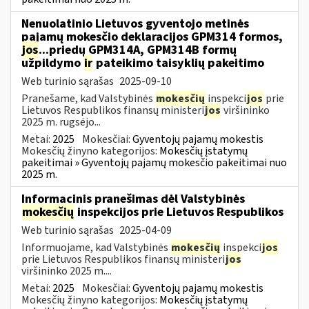
Nenuolatinio Lietuvos gyventojo metinės
pajamų mokesčio deklaracijos GPM314 formos,
jos
...priedų GPM314A, GPM314B formų
užpildymo
ir
pateikimo taisyklių pakeitimo
Web turinio sąrašas
2025-09-10
Pranešame, kad Valstybinės
mokesčių
inspekci
jos
prie
Lietuvos Respublikos finansų ministeri
jos
viršininko
2025 m. rugsėjo...
Metai:
2025
Mokesčiai:
Gyventojų pajamų mokestis
Mokesčių žinyno kategorijos:
Mokesčių įstatymų
pakeitimai » Gyventojų pajamų mokesčio pakeitimai nuo
2025 m.
Informacinis pranešimas dėl Valstybinės
mokesčių
inspekcijos prie Lietuvos Respublikos
Web turinio sąrašas
2025-04-09
Informuojame, kad Valstybinės
mokesčių
inspekci
jos
prie Lietuvos Respublikos finansų ministeri
jos
viršininko 2025 m....
Metai:
2025
Mokesčiai:
Gyventojų pajamų mokestis
Mokesčių žinyno kategorijos:
Mokesčių įstatymų