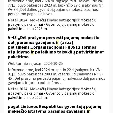
Informuojame, kad 2024 m. rugsėjo 25 d. įsakymu Nr. VA-
77[1] buvo pakeistas 2023 m. lapkričio 17 d. įsakymas Nr.
VA-84 „Dėl dalies gyventojų pajamų mokesčio sumos
pervedimo pagal Lietuvos...
Metai:
2024
Mokesčių žinyno kategorijos:
Mokesčių
įstatymų pakeitimai » Gyventojų pajamų mokesčio
pakeitimai nuo 2025 m.
V-45 „Dėl prašymo pervesti pajamų mokesčio
dalį paramos gavėjams
ir
(arba)
politinėms...organizacijoms FR0512 formos
užpildymo
ir
pateikimo taisyklių patvirtinimo“
pakeitimo
Web turinio sąrašas
2024-10-25
Informuojame, kad 2024 m. spalio 22 d. įsakymu Nr. VA-
81[1] buvo pakeistas 2003 m. vasario 7 d. įsakymas Nr. V-
45 „Dėl prašymo pervesti pajamų mokesčio dalį paramos
gavėjams ir (arba) politinėms...
Metai:
2024
Mokesčių žinyno kategorijos:
Mokesčių
įstatymų pakeitimai » Gyventojų pajamų mokesčio
pakeitimai nuo 2025 m.
pagal Lietuvos Respublikos gyventojų pajamų
mokesčio įstatymą paramos gavėjams
ir