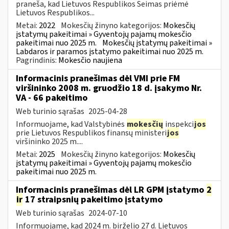
praneša, kad Lietuvos Respublikos Seimas priėmė
Lietuvos Respublikos...
Metai:
2022
Mokesčių žinyno kategorijos:
Mokesčių
įstatymų pakeitimai » Gyventojų pajamų mokesčio
pakeitimai nuo 2025 m.
Mokesčių įstatymų pakeitimai »
Labdaros ir paramos įstatymo pakeitimai nuo 2025 m.
Pagrindinis:
Mokesčio naujiena
Informacinis pranešimas dėl VMI prie FM
viršininko 2008 m. gruodžio 18 d. įsakymo Nr.
VA - 66 pakeitimo
Web turinio sąrašas
2025-04-28
Informuojame, kad Valstybinės
mokesčių
inspekci
jos
prie Lietuvos Respublikos finansų ministeri
jos
viršininko 2025 m....
Metai:
2025
Mokesčių žinyno kategorijos:
Mokesčių
įstatymų pakeitimai » Gyventojų pajamų mokesčio
pakeitimai nuo 2025 m.
Informacinis pranešimas dėl LR GPM įstatymo
2
ir
17 straipsnių pakeitimo įstatymo
Web turinio sąrašas
2024-07-10
Informuojame, kad 2024 m. birželio 27 d. Lietuvos