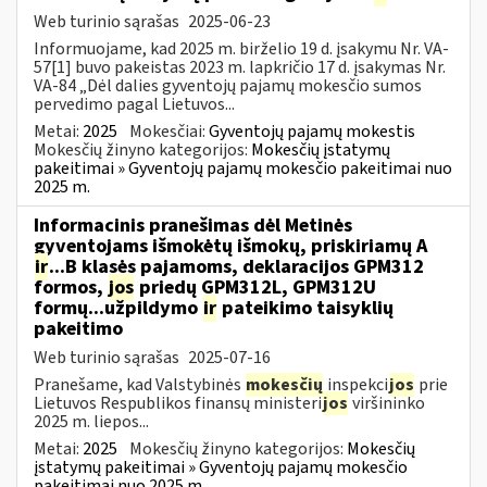
Web turinio sąrašas
2025-06-23
Informuojame, kad 2025 m. birželio 19 d. įsakymu Nr. VA-
57[1] buvo pakeistas 2023 m. lapkričio 17 d. įsakymas Nr.
VA-84 „Dėl dalies gyventojų pajamų mokesčio sumos
pervedimo pagal Lietuvos...
Metai:
2025
Mokesčiai:
Gyventojų pajamų mokestis
Mokesčių žinyno kategorijos:
Mokesčių įstatymų
pakeitimai » Gyventojų pajamų mokesčio pakeitimai nuo
2025 m.
Informacinis pranešimas dėl Metinės
gyventojams išmokėtų išmokų, priskiriamų A
ir
...B klasės pajamoms, deklaracijos GPM312
formos,
jos
priedų GPM312L, GPM312U
formų...užpildymo
ir
pateikimo taisyklių
pakeitimo
Web turinio sąrašas
2025-07-16
Pranešame, kad Valstybinės
mokesčių
inspekci
jos
prie
Lietuvos Respublikos finansų ministeri
jos
viršininko
2025 m. liepos...
Metai:
2025
Mokesčių žinyno kategorijos:
Mokesčių
įstatymų pakeitimai » Gyventojų pajamų mokesčio
pakeitimai nuo 2025 m.