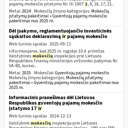
pajamų mokesčio įstatymo Nr. IX-1007
2
, 8, 16, 17, 21...
Metai:
2024
Mokesčių žinyno kategorijos:
Mokesčių
įstatymų pakeitimai » Gyventojų pajamų mokesčio
pakeitimai nuo 2025 m.
Dėl įsakymo, reglamentuojančio investicinės
sąskaitos deklaravimą
ir
pajamų mokesčio
Web turinio sąrašas
2025-09-11
Informuojame, kad 2025 m. rugsėjo 10 d. priimtas
Valstybinės
mokesčių
inspekcijos prie Lietuvos
Respublikos finansų ministerijos viršininko įsakymas Nr.
VA-80, kuriuo...
Metai:
2025
Mokesčiai:
Gyventojų pajamų mokestis
Mokesčių žinyno kategorijos:
Mokesčių įstatymų
pakeitimai » Gyventojų pajamų mokesčio pakeitimai nuo
2025 m.
Informacinis pranešimas dėl Lietuvos
Respublikos gyventojų pajamų mokesčio
įstatymo 17
ir
Web turinio sąrašas
2024-12-13
Valstybinė
mokesčių
inspekcija prie Lietuvos
Respublikos finansų ministerijos (toliau – VMI prie FM)