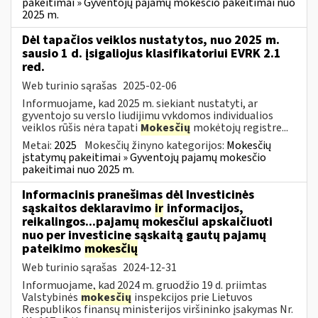
pakeitimai » Gyventojų pajamų mokesčio pakeitimai nuo
2025 m.
Dėl tapačios veiklos nustatytos, nuo 2025 m.
sausio 1 d. įsigaliojus klasifikatoriui EVRK 2.1
red.
Web turinio sąrašas
2025-02-06
Informuojame, kad 2025 m. siekiant nustatyti, ar
gyventojo su verslo liudijimu vykdomos individualios
veiklos rūšis nėra tapati
Mokesčių
mokėtojų registre...
Metai:
2025
Mokesčių žinyno kategorijos:
Mokesčių
įstatymų pakeitimai » Gyventojų pajamų mokesčio
pakeitimai nuo 2025 m.
Informacinis pranešimas dėl Investicinės
sąskaitos deklaravimo
ir
informacijos,
reikalingos...pajamų mokesčiui apskaičiuoti
nuo per investicinę sąskaitą gautų pajamų
pateikimo
mokesčių
Web turinio sąrašas
2024-12-31
Informuojame, kad 2024 m. gruodžio 19 d. priimtas
Valstybinės
mokesčių
inspekcijos prie Lietuvos
Respublikos finansų ministerijos viršininko įsakymas Nr.