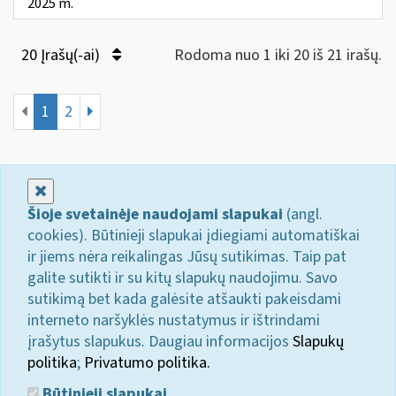
2025 m.
20 Įrašų(-ai)
Rodoma nuo 1 iki 20 iš 21 irašų.
1
2
Uždaryti
Šioje svetainėje naudojami slapukai
(angl.
cookies). Būtinieji slapukai įdiegiami automatiškai
ir jiems nėra reikalingas Jūsų sutikimas. Taip pat
galite sutikti ir su kitų slapukų naudojimu. Savo
sutikimą bet kada galėsite atšaukti pakeisdami
interneto naršyklės nustatymus ir ištrindami
įrašytus slapukus. Daugiau informacijos
Slapukų
politika
;
Privatumo politika.
Būtinieji slapukai