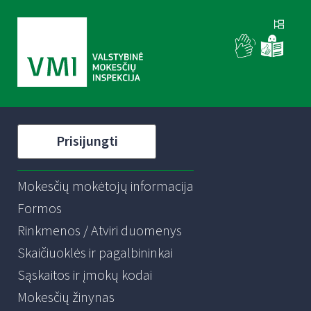
Prisijungti
Mokesčių mokėtojų informacija
Formos
Rinkmenos / Atviri duomenys
Skaičiuoklės ir pagalbininkai
Sąskaitos ir įmokų kodai
Mokesčių žinynas