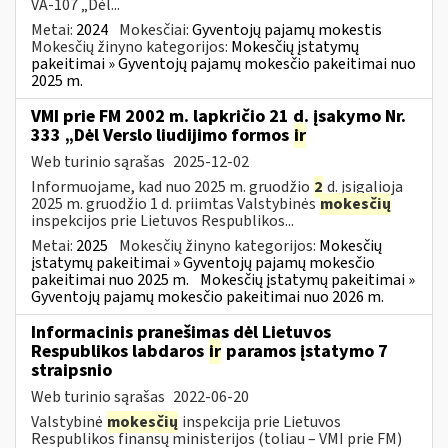
VA-107 „Dėl...
Metai:
2024
Mokesčiai:
Gyventojų pajamų mokestis
Mokesčių žinyno kategorijos:
Mokesčių įstatymų
pakeitimai » Gyventojų pajamų mokesčio pakeitimai nuo
2025 m.
VMI prie FM 2002 m. lapkričio 21 d. įsakymo Nr.
333 „Dėl Verslo liudijimo formos
ir
Web turinio sąrašas
2025-12-02
Informuojame, kad nuo 2025 m. gruodžio
2
d. įsigalioja
2025 m. gruodžio 1 d. priimtas Valstybinės
mokesčių
inspekcijos prie Lietuvos Respublikos...
Metai:
2025
Mokesčių žinyno kategorijos:
Mokesčių
įstatymų pakeitimai » Gyventojų pajamų mokesčio
pakeitimai nuo 2025 m.
Mokesčių įstatymų pakeitimai »
Gyventojų pajamų mokesčio pakeitimai nuo 2026 m.
Informacinis pranešimas dėl Lietuvos
Respublikos labdaros
ir
paramos įstatymo 7
straipsnio
Web turinio sąrašas
2022-06-20
Valstybinė
mokesčių
inspekcija prie Lietuvos
Respublikos finansų ministerijos (toliau – VMI prie FM)