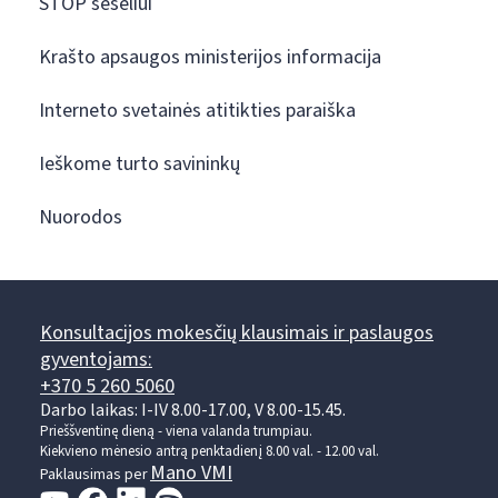
STOP šešėliui
Krašto apsaugos ministerijos informacija
Interneto svetainės atitikties paraiška
Ieškome turto savininkų
Nuorodos
Konsultacijos mokesčių klausimais ir paslaugos
gyventojams:
+370 5 260 5060
Darbo laikas: I-IV 8.00-17.00, V 8.00-15.45.
Prieššventinę dieną - viena valanda trumpiau.
Kiekvieno mėnesio antrą penktadienį 8.00 val. - 12.00 val.
Mano VMI
Paklausimas per