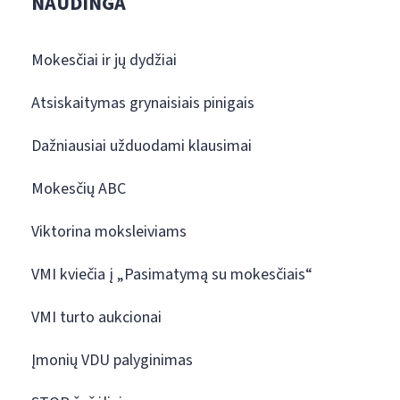
NAUDINGA
Mokesčiai ir jų dydžiai
Atsiskaitymas grynaisiais pinigais
Dažniausiai užduodami klausimai
Mokesčių ABC
Viktorina moksleiviams
VMI kviečia į „Pasimatymą su mokesčiais“
VMI turto aukcionai
Įmonių VDU palyginimas