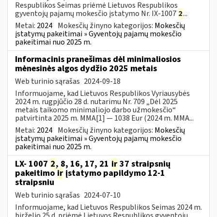
Respublikos Seimas priėmė Lietuvos Respublikos
gyventojų pajamų mokesčio įstatymo Nr. IX-1007
2
...
Metai:
2024
Mokesčių žinyno kategorijos:
Mokesčių
įstatymų pakeitimai » Gyventojų pajamų mokesčio
pakeitimai nuo 2025 m.
Informacinis pranešimas dėl minimaliosios
mėnesinės algos dydžio 2025 metais
Web turinio sąrašas
2024-09-18
Informuojame, kad Lietuvos Respublikos Vyriausybės
2024 m. rugpjūčio 28 d. nutarimu Nr. 709 „Dėl 2025
metais taikomo minimaliojo darbo užmokesčio“
patvirtinta 2025 m. MMA[1] — 1038 Eur (2024 m. MMA...
Metai:
2024
Mokesčių žinyno kategorijos:
Mokesčių
įstatymų pakeitimai » Gyventojų pajamų mokesčio
pakeitimai nuo 2025 m.
LX- 1007
2
, 8, 16, 17, 21
ir
37 straipsnių
pakeitimo
ir
įstatymo papildymo 12-1
straipsniu
Web turinio sąrašas
2024-07-10
Informuojame, kad Lietuvos Respublikos Seimas 2024 m.
birželio 25 d. priėmė Lietuvos Respublikos gyventojų