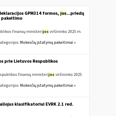
deklaracijos GPM314 formos,
jos
...priedų
 pakeitimo
blikos finansų ministeri
jos
viršininko 2025 m.
ategorijos:
Mokesčių įstatymų pakeitimai »
os prie Lietuvos Respublikos
spublikos finansų ministeri
jos
viršininko 2025
ategorijos:
Mokesčių įstatymų pakeitimai »
aliojus klasifikatoriui EVRK 2.1 red.