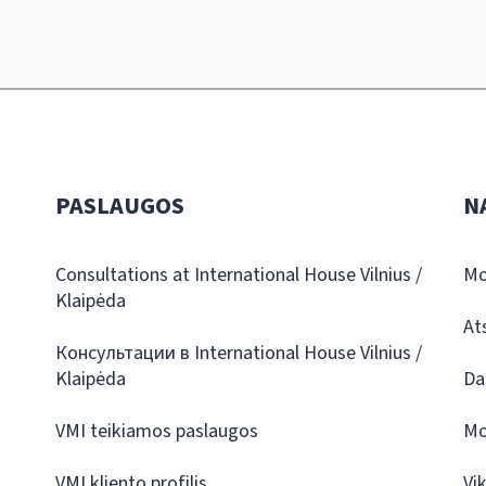
PASLAUGOS
N
Consultations at International House Vilnius /
Mo
Klaipėda
At
Консультации в International House Vilnius /
Klaipėda
Da
VMI teikiamos paslaugos
Mo
VMI kliento profilis
Vi