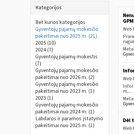
Kategorijos
Nenu
GPM
Bet kurios kategorijos
Gyventojų pajamų mokesčio
Web t
pakeitimai nuo 2025 m.
(21)
Prane
rugsėj
2025
(10)
Metai
2024
(7)
Gyven
Gyventojų pajamų mokestis
(7)
Gyventojų pajamų mokesčio
Info
pakeitimai nuo 2026 m.
(2)
Web t
Gyventojų pajamų mokesčio
Infor
pakeitimai nuo 2023 m.
(1)
m....
2023
(1)
Metai
Gyven
Gyventojų pajamų mokesčio
pakeitimai nuo 2024 m.
(1)
Labdaros ir paramos įstatymo
Dėl 
pakeitimai nuo 2025 m.
(1)
Web t