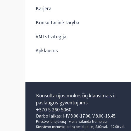
Karjera
Konsultacinė taryba
VMI strategija
Apklausos
Konsultacijos mokesčių klausimais ir
paslaugos gyventojams:
+370 5 260 5060
Darbo laikas: I-IV 8.00-17.00, V 8.00-15.45.
Prieššventinę dieną - viena valanda trumpiau.
Kiekvieno mėnesio antrą penktadienį 8.00 val. - 12.00 val.