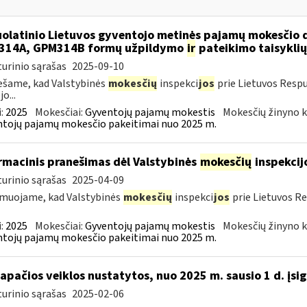
olatinio Lietuvos gyventojo metinės pajamų mokesčio 
314A, GPM314B formų užpildymo
ir
pateikimo taisyklių
urinio sąrašas
2025-09-10
šame, kad Valstybinės
mokesčių
inspekci
jos
prie Lietuvos Respu
o...
:
2025
Mokesčiai:
Gyventojų pajamų mokestis
Mokesčių žinyno k
tojų pajamų mokesčio pakeitimai nuo 2025 m.
rmacinis pranešimas dėl Valstybinės
mokesčių
inspekcij
urinio sąrašas
2025-04-09
muojame, kad Valstybinės
mokesčių
inspekci
jos
prie Lietuvos Re
:
2025
Mokesčiai:
Gyventojų pajamų mokestis
Mokesčių žinyno k
tojų pajamų mokesčio pakeitimai nuo 2025 m.
tapačios veiklos nustatytos, nuo 2025 m. sausio 1 d. įsig
urinio sąrašas
2025-02-06