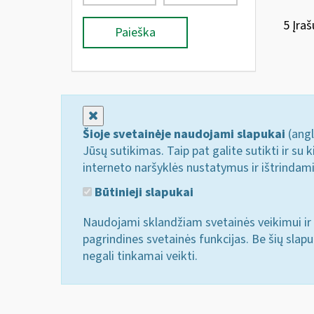
5 Įraš
Paieška
Uždaryti
Šioje svetainėje naudojami slapukai
(angl
Jūsų sutikimas. Taip pat galite sutikti ir s
interneto naršyklės nustatymus ir ištrindam
Būtinieji slapukai
Naudojami sklandžiam svetainės veikimui ir 
pagrindines svetainės funkcijas. Be šių slap
negali tinkamai veikti.