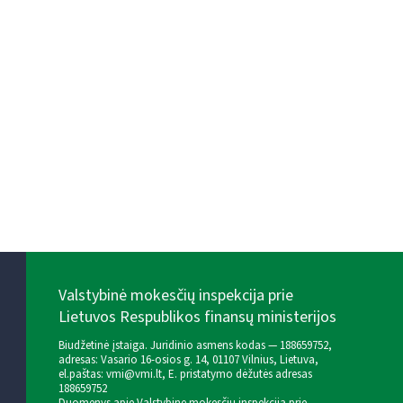
Valstybinė mokesčių inspekcija prie
Lietuvos Respublikos finansų ministerijos
Biudžetinė įstaiga. Juridinio asmens kodas — 188659752,
adresas: Vasario 16-osios g. 14, 01107 Vilnius, Lietuva,
el.paštas:
vmi@vmi.lt
, E. pristatymo dėžutės adresas
188659752