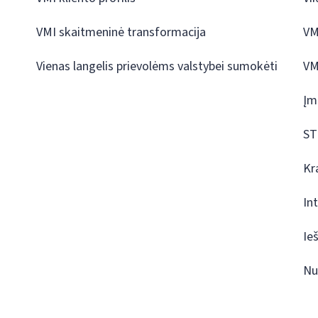
VMI skaitmeninė transformacija
VM
Vienas langelis prievolėms valstybei sumokėti
VM
Įm
ST
Kr
In
Ie
Nu