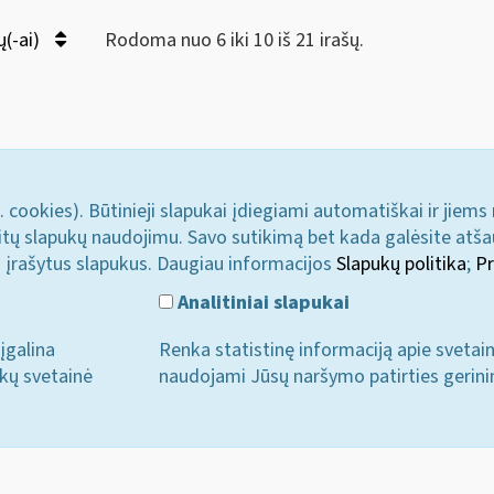
ų(-ai)
Rodoma nuo 6 iki 10 iš 21 irašų.
. cookies). Būtinieji slapukai įdiegiami automatiškai ir jiems
u kitų slapukų naudojimu. Savo sutikimą bet kada galėsite atš
i įrašytus slapukus. Daugiau informacijos
Slapukų politika
;
Pr
Analitiniai slapukai
įgalina
Renka statistinę informaciją apie svetai
ukų svetainė
naudojami Jūsų naršymo patirties gerini