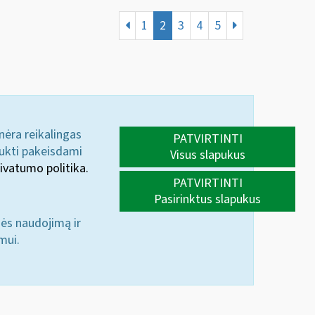
1
2
3
4
5
 nėra reikalingas
PATVIRTINTI
aukti pakeisdami
Visus slapukus
ivatumo politika.
PATVIRTINTI
Pasirinktus slapukus
nės naudojimą ir
mui.