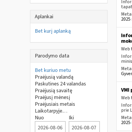
Infor
tapa
Metai
Aplankai
2025 
Bet kurį aplanką
Info
moke
Web t
Parodymo data
Infor
minis
Metai
Bet kuriuo metu
Gyven
Praėjusią valandą
Paskutines 24 valandas
VMI 
Praėjusią savaitę
Praėjusį mėnesį
Web t
Praėjusiais metais
Infor
prie 
Laikotarpyje…
Nuo
Iki
Metai
2025 