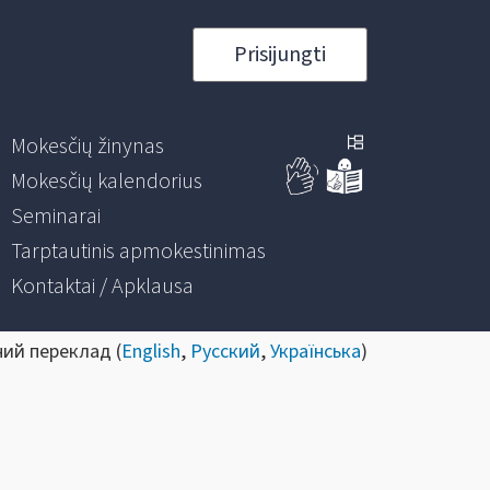
Prisijungti
Mokesčių žinynas
Mokesčių kalendorius
Seminarai
Tarptautinis apmokestinimas
Kontaktai / Apklausa
ний переклад (
English
,
Русский
,
Українська
)