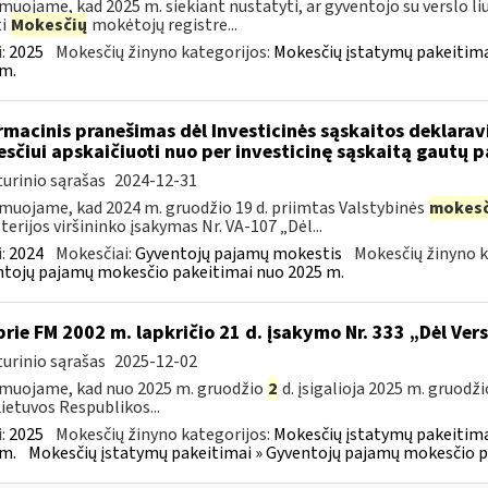
muojame, kad 2025 m. siekiant nustatyti, ar gyventojo su verslo liu
ti
Mokesčių
mokėtojų registre...
:
2025
Mokesčių žinyno kategorijos:
Mokesčių įstatymų pakeitima
m.
rmacinis pranešimas dėl Investicinės sąskaitos deklara
sčiui apskaičiuoti nuo per investicinę sąskaitą gautų
urinio sąrašas
2024-12-31
muojame, kad 2024 m. gruodžio 19 d. priimtas Valstybinės
mokesč
terijos viršininko įsakymas Nr. VA-107 „Dėl...
:
2024
Mokesčiai:
Gyventojų pajamų mokestis
Mokesčių žinyno k
tojų pajamų mokesčio pakeitimai nuo 2025 m.
prie FM 2002 m. lapkričio 21 d. įsakymo Nr. 333 „Dėl Ver
urinio sąrašas
2025-12-02
muojame, kad nuo 2025 m. gruodžio
2
d. įsigalioja 2025 m. gruodži
Lietuvos Respublikos...
:
2025
Mokesčių žinyno kategorijos:
Mokesčių įstatymų pakeitima
m.
Mokesčių įstatymų pakeitimai » Gyventojų pajamų mokesčio p