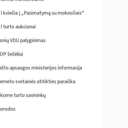
I kviečia į „Pasimatymą su mokesčiais“
I turto aukcionai
onių VDU palyginimas
OP šešėliui
ašto apsaugos ministerijos informacija
terneto svetainės atitikties paraiška
škome turto savininkų
orodos