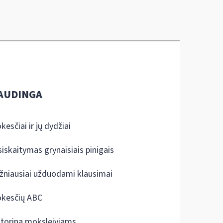
AUDINGA
kesčiai ir jų dydžiai
siskaitymas grynaisiais pinigais
žniausiai užduodami klausimai
kesčių ABC
ktorina moksleiviams