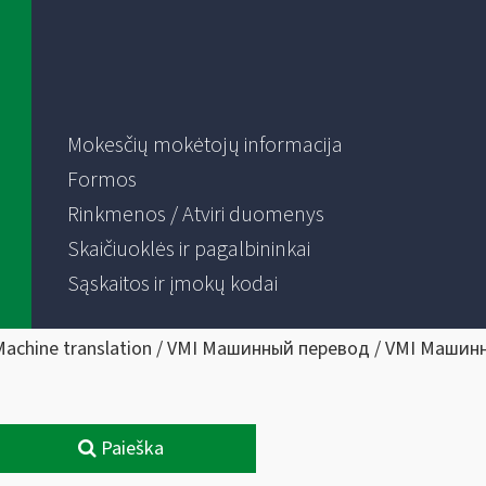
Mokesčių mokėtojų informacija
Formos
Rinkmenos / Atviri duomenys
Skaičiuoklės ir pagalbininkai
Sąskaitos ir įmokų kodai
Machine translation / VMI Машинный перевод / VMI Машин
Paieška