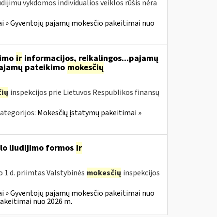
dijimu vykdomos individualios veiklos rūšis nėra
i » Gyventojų pajamų mokesčio pakeitimai nuo
vimo
ir
informacijos, reikalingos...pajamų
 pajamų pateikimo
mokesčių
ių
inspekcijos prie Lietuvos Respublikos finansų
ategorijos:
Mokesčių įstatymų pakeitimai »
slo liudijimo formos
ir
o 1 d. priimtas Valstybinės
mokesčių
inspekcijos
i » Gyventojų pajamų mokesčio pakeitimai nuo
akeitimai nuo 2026 m.