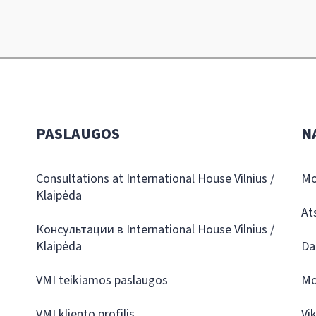
PASLAUGOS
N
Consultations at International House Vilnius /
Mo
Klaipėda
At
Консультации в International House Vilnius /
Klaipėda
Da
VMI teikiamos paslaugos
Mo
VMI kliento profilis
Vi