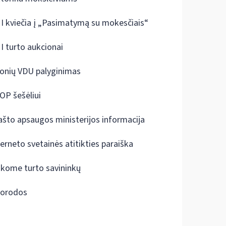
I kviečia į „Pasimatymą su mokesčiais“
I turto aukcionai
onių VDU palyginimas
OP šešėliui
ašto apsaugos ministerijos informacija
terneto svetainės atitikties paraiška
škome turto savininkų
orodos