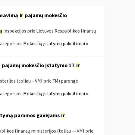
laravimą
ir
pajamų mokesčio
ų
inspekcijos prie Lietuvos Respublikos finansų
ategorijos:
Mokesčių įstatymų pakeitimai »
jų pajamų mokesčio įstatymo 17
ir
sterijos (toliau – VMI prie FM) parengė
ategorijos:
Mokesčių įstatymų pakeitimai »
tatymą paramos gavėjams
ir
blikos finansų ministerijos (toliau — VMI prie