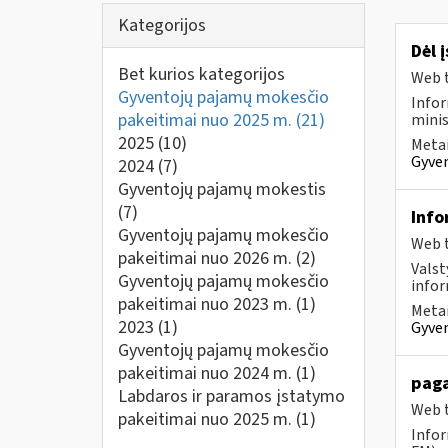
Kategorijos
Dėl 
Bet kurios kategorijos
Web t
Gyventojų pajamų mokesčio
Infor
pakeitimai nuo 2025 m.
(21)
minis
2025
(10)
Metai
Gyven
2024
(7)
Gyventojų pajamų mokestis
(7)
Info
Gyventojų pajamų mokesčio
Web t
pakeitimai nuo 2026 m.
(2)
Valst
Gyventojų pajamų mokesčio
infor
pakeitimai nuo 2023 m.
(1)
Metai
2023
(1)
Gyven
Gyventojų pajamų mokesčio
pakeitimai nuo 2024 m.
(1)
paga
Labdaros ir paramos įstatymo
Web t
pakeitimai nuo 2025 m.
(1)
Infor