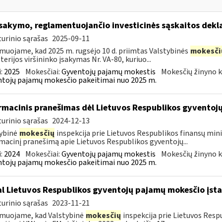
įsakymo, reglamentuojančio investicinės sąskaitos dek
urinio sąrašas
2025-09-11
muojame, kad 2025 m. rugsėjo 10 d. priimtas Valstybinės
mokesči
terijos viršininko įsakymas Nr. VA-80, kuriuo...
:
2025
Mokesčiai:
Gyventojų pajamų mokestis
Mokesčių žinyno k
tojų pajamų mokesčio pakeitimai nuo 2025 m.
rmacinis pranešimas dėl Lietuvos Respublikos gyvento
urinio sąrašas
2024-12-13
ybinė
mokesčių
inspekcija prie Lietuvos Respublikos finansų mini
macinį pranešimą apie Lietuvos Respublikos gyventojų...
:
2024
Mokesčiai:
Gyventojų pajamų mokestis
Mokesčių žinyno k
tojų pajamų mokesčio pakeitimai nuo 2025 m.
l Lietuvos Respublikos gyventojų pajamų mokesčio įs
urinio sąrašas
2023-11-21
muojame, kad Valstybinė
mokesčių
inspekcija prie Lietuvos Respu