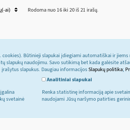
ų(-ai)
Rodoma nuo 16 iki 20 iš 21 irašų.
. cookies). Būtinieji slapukai įdiegiami automatiškai ir jiems
u kitų slapukų naudojimu. Savo sutikimą bet kada galėsite atš
i įrašytus slapukus. Daugiau informacijos
Slapukų politika
;
Pr
Analitiniai slapukai
įgalina
Renka statistinę informaciją apie svetai
ukų svetainė
naudojami Jūsų naršymo patirties gerini