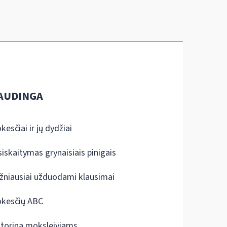
AUDINGA
kesčiai ir jų dydžiai
siskaitymas grynaisiais pinigais
žniausiai užduodami klausimai
kesčių ABC
ktorina moksleiviams