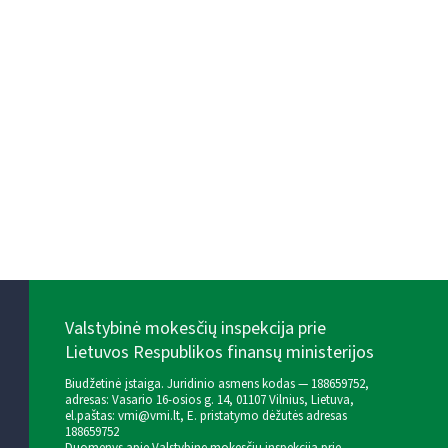
Valstybinė mokesčių inspekcija prie
Lietuvos Respublikos finansų ministerijos
Biudžetinė įstaiga. Juridinio asmens kodas — 188659752,
adresas: Vasario 16-osios g. 14, 01107 Vilnius, Lietuva,
el.paštas:
vmi@vmi.lt
, E. pristatymo dėžutės adresas
188659752