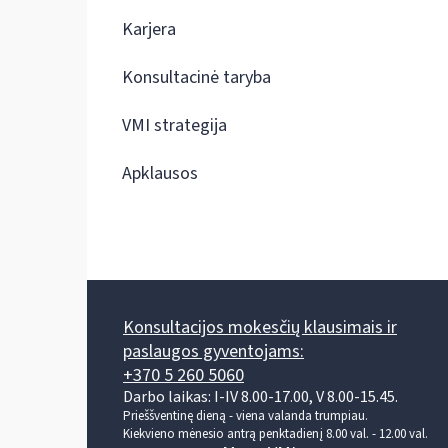
Karjera
Konsultacinė taryba
VMI strategija
Apklausos
Konsultacijos mokesčių klausimais ir
paslaugos gyventojams:
+370 5 260 5060
Darbo laikas: I-IV 8.00-17.00, V 8.00-15.45.
Prieššventinę dieną - viena valanda trumpiau.
Kiekvieno mėnesio antrą penktadienį 8.00 val. - 12.00 val.