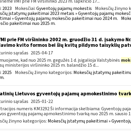
priėmė VMI prie FM viršininko 2023 m. lapkričio 17...
:
2023
Mokesčiai:
Gyventojų pajamų mokestis
Mokesčių žinyno k
čių įstatymų pakeitimai 2023 metais » Gyventojų pajamų mokesči
timai » Gyventojų pajamų mokesčio pakeitimai nuo 2024 m.
Moke
čio pakeitimai nuo 2025 m.
VMI prie FM viršininko 2002 m. gruodžio 31 d. įsakymo Nr
avimo kvito formos bei šių kvitų pildymo taisyklių pat
urinio sąrašas
2025-04-17
muojame, kad nuo 2025 m. gegužės 1 d. įsigalioja Valstybinės
mok
sų ministerijos viršininko 2025 m. balandžio 15 d....
:
2025
Mokesčių žinyno kategorijos:
Mokesčių įstatymų pakeitima
m.
atinių Lietuvos gyventojų pajamų apmokestinimo
tvar
urinio sąrašas
2025-01-22
tracijos numeris KM3292 Ši informacija skelbiama: Gyventojų paj
vos gyventojų pajamų apmokestinimo tvarką nuo 2025 m. sausio 1 d
čių žinyno kategorijos:
Mokesčių įstatymų pakeitimai » Gyventoj