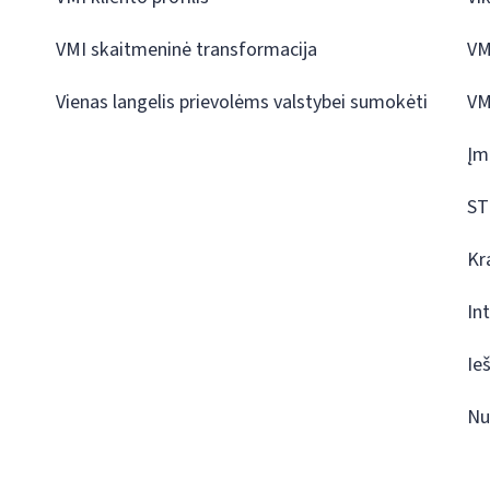
VMI skaitmeninė transformacija
VM
Vienas langelis prievolėms valstybei sumokėti
VM
Įm
ST
Kr
In
Ie
Nu