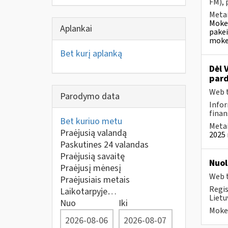
FM), 
Metai
Mokes
Aplankai
pakei
mokes
Bet kurį aplanką
Dėl 
pard
Web t
Parodymo data
Infor
finan
Bet kuriuo metu
Metai
Praėjusią valandą
2025 
Paskutines 24 valandas
Praėjusią savaitę
Nuol
Praėjusį mėnesį
Web t
Praėjusiais metais
Regis
Laikotarpyje…
Lietu
Nuo
Iki
Mokes