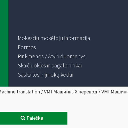
Mokesčių mokėtojų informacija
Formos
Rinkmenos / Atviri duomenys
Skaičiuoklės ir pagalbininkai
Sąskaitos ir įmokų kodai
Machine translation / VMI Машинный перевод / VMI Машин
Paieška