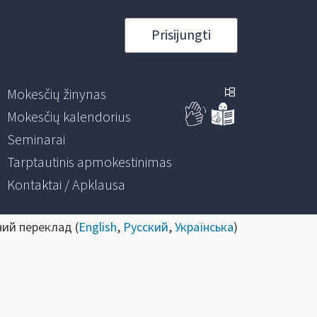
Prisijungti
Mokesčių žinynas
Mokesčių kalendorius
Seminarai
Tarptautinis apmokestinimas
Kontaktai / Apklausa
ний переклад (
English
,
Русский
,
Українська
)