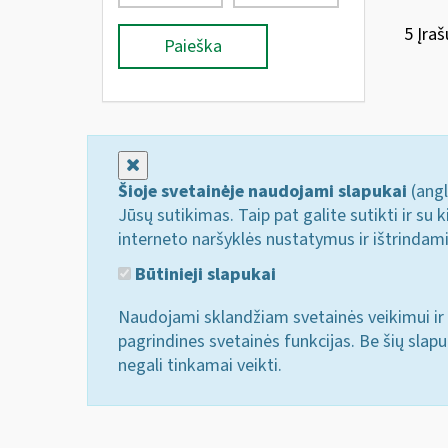
5 Įraš
Paieška
Uždaryti
Šioje svetainėje naudojami slapukai
(angl
Jūsų sutikimas. Taip pat galite sutikti ir s
interneto naršyklės nustatymus ir ištrindam
Būtinieji slapukai
Naudojami sklandžiam svetainės veikimui ir 
pagrindines svetainės funkcijas. Be šių slap
negali tinkamai veikti.