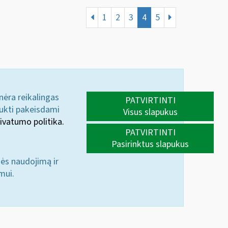
1
2
3
4
5
 nėra reikalingas
PATVIRTINTI
aukti pakeisdami
Visus slapukus
ivatumo politika.
PATVIRTINTI
Pasirinktus slapukus
nės naudojimą ir
mui.