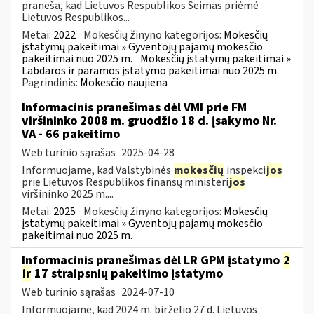
praneša, kad Lietuvos Respublikos Seimas priėmė
Lietuvos Respublikos...
Metai:
2022
Mokesčių žinyno kategorijos:
Mokesčių
įstatymų pakeitimai » Gyventojų pajamų mokesčio
pakeitimai nuo 2025 m.
Mokesčių įstatymų pakeitimai »
Labdaros ir paramos įstatymo pakeitimai nuo 2025 m.
Pagrindinis:
Mokesčio naujiena
Informacinis pranešimas dėl VMI prie FM
viršininko 2008 m. gruodžio 18 d. įsakymo Nr.
VA - 66 pakeitimo
Web turinio sąrašas
2025-04-28
Informuojame, kad Valstybinės
mokesčių
inspekci
jos
prie Lietuvos Respublikos finansų ministeri
jos
viršininko 2025 m....
Metai:
2025
Mokesčių žinyno kategorijos:
Mokesčių
įstatymų pakeitimai » Gyventojų pajamų mokesčio
pakeitimai nuo 2025 m.
Informacinis pranešimas dėl LR GPM įstatymo
2
ir
17 straipsnių pakeitimo įstatymo
Web turinio sąrašas
2024-07-10
Informuojame, kad 2024 m. birželio 27 d. Lietuvos