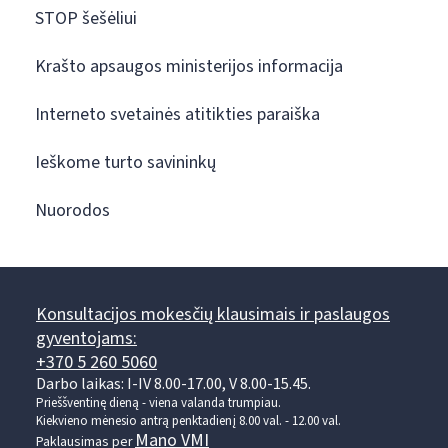
STOP šešėliui
Krašto apsaugos ministerijos informacija
Interneto svetainės atitikties paraiška
Ieškome turto savininkų
Nuorodos
Konsultacijos mokesčių klausimais ir paslaugos
gyventojams:
+370 5 260 5060
Darbo laikas: I-IV 8.00-17.00, V 8.00-15.45.
Prieššventinę dieną - viena valanda trumpiau.
Kiekvieno mėnesio antrą penktadienį 8.00 val. - 12.00 val.
Mano VMI
Paklausimas per