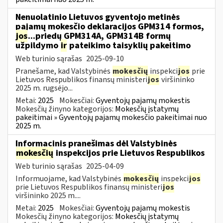
Nenuolatinio Lietuvos gyventojo metinės
pajamų mokesčio deklaracijos GPM314 formos,
jos
...priedų GPM314A, GPM314B formų
užpildymo
ir
pateikimo taisyklių pakeitimo
Web turinio sąrašas
2025-09-10
Pranešame, kad Valstybinės
mokesčių
inspekci
jos
prie
Lietuvos Respublikos finansų ministeri
jos
viršininko
2025 m. rugsėjo...
Metai:
2025
Mokesčiai:
Gyventojų pajamų mokestis
Mokesčių žinyno kategorijos:
Mokesčių įstatymų
pakeitimai » Gyventojų pajamų mokesčio pakeitimai nuo
2025 m.
Informacinis pranešimas dėl Valstybinės
mokesčių
inspekcijos prie Lietuvos Respublikos
Web turinio sąrašas
2025-04-09
Informuojame, kad Valstybinės
mokesčių
inspekci
jos
prie Lietuvos Respublikos finansų ministeri
jos
viršininko 2025 m....
Metai:
2025
Mokesčiai:
Gyventojų pajamų mokestis
Mokesčių žinyno kategorijos:
Mokesčių įstatymų