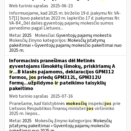
Web turinio sąrašas
2025-06-23
Informuojame, kad 2025 m. birželio 19 d. įsakymu Nr. VA-
57[1] buvo pakeistas 2023 m. lapkričio 17 d. įsakymas Nr.
VA-84 „Dėl dalies gyventojų pajamų mokesčio sumos
pervedimo pagal Lietuvos...
Metai:
2025
Mokesčiai:
Gyventojų pajamų mokestis
Mokesčių žinyno kategorijos:
Mokesčių įstatymų
pakeitimai » Gyventojų pajamų mokesčio pakeitimai nuo
2025 m.
Informacinis pranešimas dėl Metinės
gyventojams išmokėtų išmokų, priskiriamų A
ir
...B klasės pajamoms, deklaracijos GPM312
formos,
jos
priedų GPM312L, GPM312U
formų...užpildymo
ir
pateikimo taisyklių
pakeitimo
Web turinio sąrašas
2025-07-16
Pranešame, kad Valstybinės
mokesčių
inspekci
jos
prie
Lietuvos Respublikos finansų ministeri
jos
viršininko
2025 m. liepos...
Metai:
2025
Mokesčių žinyno kategorijos:
Mokesčių
įstatymų pakeitimai » Gyventojų pajamų mokesčio
pakeitimai nuo 2025 m.