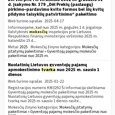
d. įsakymo Nr. 379 „Dėl Prekių (paslaugų)
pirkimo–pardavimo kvito formos bei šių kvitų
pildymo taisyklių patvirtinimo“ pakeitimo
Web turinio sąrašas
2025-04-17
Informuojame, kad nuo 2025 m. gegužės 1 d. įsigalioja
Valstybinės
mokesčių
inspekcijos prie Lietuvos
Respublikos finansų ministerijos viršininko 2025 m.
balandžio 15 d....
Metai:
2025
Mokesčių žinyno kategorijos:
Mokesčių
įstatymų pakeitimai » Gyventojų pajamų mokesčio
pakeitimai nuo 2025 m.
Nuolatinių Lietuvos gyventojų pajamų
apmokestinimo
tvarka
nuo 2025 m. sausio 1
dienos
Web turinio sąrašas
2025-01-22
Registracijos numeris KM3292 Ši informacija skelbiama:
Gyventojų pajamų mokesčio pakeitimai nuo 2025 m.
Nuolatinių Lietuvos gyventojų pajamų apmokestinimo
tvarką nuo 2025 m. sausio 1 dienos rasite...
Mokesčių žinyno kategorijos:
Mokesčių įstatymų
pakeitimai » Gyventojų pajamų mokesčio pakeitimai nuo