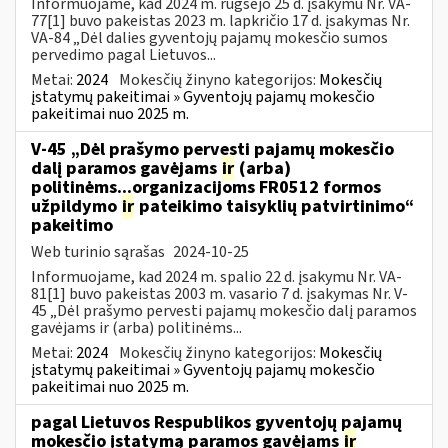
Informuojame, kad 2024 m. rugsėjo 25 d. įsakymu Nr. VA-
77[1] buvo pakeistas 2023 m. lapkričio 17 d. įsakymas Nr.
VA-84 „Dėl dalies gyventojų pajamų mokesčio sumos
pervedimo pagal Lietuvos...
Metai:
2024
Mokesčių žinyno kategorijos:
Mokesčių
įstatymų pakeitimai » Gyventojų pajamų mokesčio
pakeitimai nuo 2025 m.
V-45 „Dėl prašymo pervesti pajamų mokesčio
dalį paramos gavėjams
ir
(arba)
politinėms...organizacijoms FR0512 formos
užpildymo
ir
pateikimo taisyklių patvirtinimo“
pakeitimo
Web turinio sąrašas
2024-10-25
Informuojame, kad 2024 m. spalio 22 d. įsakymu Nr. VA-
81[1] buvo pakeistas 2003 m. vasario 7 d. įsakymas Nr. V-
45 „Dėl prašymo pervesti pajamų mokesčio dalį paramos
gavėjams ir (arba) politinėms...
Metai:
2024
Mokesčių žinyno kategorijos:
Mokesčių
įstatymų pakeitimai » Gyventojų pajamų mokesčio
pakeitimai nuo 2025 m.
pagal Lietuvos Respublikos gyventojų pajamų
mokesčio įstatymą paramos gavėjams
ir