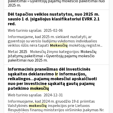
pakeitimai » Gyventojų pajamų mokesčio pakeitimai nuo
2025 m.
Dėl tapačios veiklos nustatytos, nuo 2025 m.
sausio 1 d. įsigaliojus klasifikatoriui EVRK 2.1
red.
Web turinio sąrašas
2025-02-06
Informuojame, kad 2025 m. siekiant nustatyti, ar
gyventojo su verslo liudijimu vykdomos individualios
veiklos rūšis nėra tapati
Mokesčių
mokėtojų registre...
Metai:
2025
Mokesčių žinyno kategorijos:
Mokesčių
įstatymų pakeitimai » Gyventojų pajamų mokesčio
pakeitimai nuo 2025 m.
Informacinis pranešimas dėl Investicinės
sąskaitos deklaravimo
ir
informacijos,
reikalingos...pajamų mokesčiui apskaičiuoti
nuo per investicinę sąskaitą gautų pajamų
pateikimo
mokesčių
Web turinio sąrašas
2024-12-31
Informuojame, kad 2024 m. gruodžio 19 d. priimtas
Valstybinės
mokesčių
inspekcijos prie Lietuvos
Respublikos finansų ministerijos viršininko įsakymas Nr.