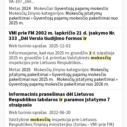
VA-107 „Dėl...
Metai:
2024
Mokesčiai:
Gyventojų pajamų mokestis
Mokesčių žinyno kategorijos:
Mokesčių įstatymų
pakeitimai » Gyventojų pajamų mokesčio pakeitimai nuo
2025 m.
VMI prie FM 2002 m. lapkričio 21 d. įsakymo Nr.
333 „Dėl Verslo liudijimo formos
ir
Web turinio sąrašas
2025-12-02
Informuojame, kad nuo 2025 m. gruodžio
2
d. įsigalioja
2025 m. gruodžio 1 d. priimtas Valstybinės
mokesčių
inspekcijos prie Lietuvos Respublikos...
Metai:
2025
Mokesčių žinyno kategorijos:
Mokesčių
įstatymų pakeitimai » Gyventojų pajamų mokesčio
pakeitimai nuo 2025 m.
Mokesčių įstatymų pakeitimai »
Gyventojų pajamų mokesčio pakeitimai nuo 2026 m.
Informacinis pranešimas dėl Lietuvos
Respublikos labdaros
ir
paramos įstatymo 7
straipsnio
Web turinio sąrašas
2022-06-20
Valstybinė
mokesčių
inspekcija prie Lietuvos
Respublikos finansų ministerijos (toliau – VMI prie FM)