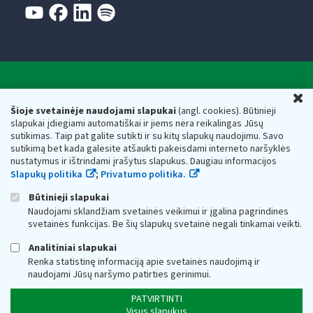
Valstybinė mokesčių inspekcija prie Lietuvos
U
Respublikos finansų ministerijos
Šioje svetainėje naudojami slapukai
(angl. cookies). Būtinieji
slapukai įdiegiami automatiškai ir jiems nėra reikalingas Jūsų
Biudžetinė įstaiga. Juridinio asmens kodas — 188659752,
sutikimas. Taip pat galite sutikti ir su kitų slapukų naudojimu. Savo
adresas: Vasario 16-osios g. 14, 01107 Vilnius, Lietuva, el.paštas:
sutikimą bet kada galėsite atšaukti pakeisdami interneto naršyklės
vmi@vmi.lt
, E. pristatymo dėžutės adresas 188659752
nustatymus ir ištrindami įrašytus slapukus. Daugiau informacijos
Duomenys apie Valstybinę mokesčių inspekciją prie Lietuvos
Slapukų politika
;
Privatumo politika.
Respublikos finansų ministerijos kaupiami ir saugomi Juridinių
asmenų registre
Būtinieji slapukai
Naudojami sklandžiam svetainės veikimui ir įgalina pagrindines
svetainės funkcijas. Be šių slapukų svetainė negali tinkamai veikti.
Analitiniai slapukai
Renka statistinę informaciją apie svetainės naudojimą ir
naudojami Jūsų naršymo patirties gerinimui.
PATVIRTINTI
Visus slapukus