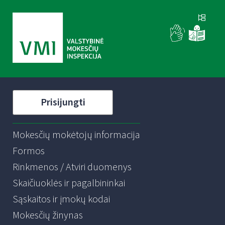
Prisijungti
Mokesčių mokėtojų informacija
Formos
Rinkmenos / Atviri duomenys
Skaičiuoklės ir pagalbininkai
Sąskaitos ir įmokų kodai
Mokesčių žinynas