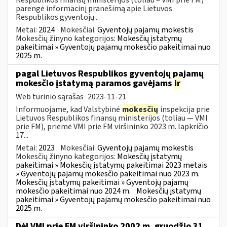
parengė informacinį pranešimą apie Lietuvos
Respublikos gyventojų...
Metai:
2024
Mokesčiai:
Gyventojų pajamų mokestis
Mokesčių žinyno kategorijos:
Mokesčių įstatymų
pakeitimai » Gyventojų pajamų mokesčio pakeitimai nuo
2025 m.
pagal Lietuvos Respublikos gyventojų pajamų
mokesčio įstatymą paramos gavėjams
ir
Web turinio sąrašas
2023-11-21
Informuojame, kad Valstybinė
mokesčių
inspekcija prie
Lietuvos Respublikos finansų ministerijos (toliau — VMI
prie FM), priėmė VMI prie FM viršininko 2023 m. lapkričio
17...
Metai:
2023
Mokesčiai:
Gyventojų pajamų mokestis
Mokesčių žinyno kategorijos:
Mokesčių įstatymų
pakeitimai » Mokesčių įstatymų pakeitimai 2023 metais
» Gyventojų pajamų mokesčio pakeitimai nuo 2023 m.
Mokesčių įstatymų pakeitimai » Gyventojų pajamų
mokesčio pakeitimai nuo 2024 m.
Mokesčių įstatymų
pakeitimai » Gyventojų pajamų mokesčio pakeitimai nuo
2025 m.
Dėl VMI prie FM viršininko 2002 m. gruodžio 31