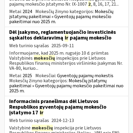
pajamų mokesčio įstatymo Nr. IX-1007
2
, 8, 16, 17, 21...
Metai:
2024
Mokesčių žinyno kategorijos:
Mokesčių
įstatymų pakeitimai » Gyventojų pajamų mokesčio
pakeitimai nuo 2025 m.
Dėl įsakymo, reglamentuojančio investicinės
sąskaitos deklaravimą
ir
pajamų mokesčio
Web turinio sąrašas
2025-09-11
Informuojame, kad 2025 m. rugsėjo 10 d. priimtas
Valstybinės
mokesčių
inspekcijos prie Lietuvos
Respublikos finansų ministerijos viršininko įsakymas Nr.
VA-80, kuriuo...
Metai:
2025
Mokesčiai:
Gyventojų pajamų mokestis
Mokesčių žinyno kategorijos:
Mokesčių įstatymų
pakeitimai » Gyventojų pajamų mokesčio pakeitimai nuo
2025 m.
Informacinis pranešimas dėl Lietuvos
Respublikos gyventojų pajamų mokesčio
įstatymo 17
ir
Web turinio sąrašas
2024-12-13
Valstybinė
mokesčių
inspekcija prie Lietuvos
Respublikos finansų ministerijos (toliau – VMI prie FM)