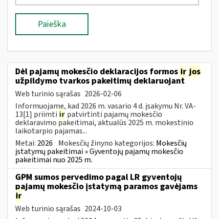
Paieška
Dėl pajamų mokesčio deklaracijos formos
ir
jos
užpildymo tvarkos pakeitimų deklaruojant
Web turinio sąrašas
2026-02-06
Informuojame, kad 2026 m. vasario 4 d. įsakymu Nr. VA-
13[1] priimti
ir
patvirtinti pajamų mokesčio
deklaravimo pakeitimai, aktualūs 2025 m. mokestinio
laikotarpio pajamas...
Metai:
2026
Mokesčių žinyno kategorijos:
Mokesčių
įstatymų pakeitimai » Gyventojų pajamų mokesčio
pakeitimai nuo 2025 m.
GPM sumos pervedimo pagal LR gyventojų
pajamų mokesčio įstatymą paramos gavėjams
ir
Web turinio sąrašas
2024-10-03