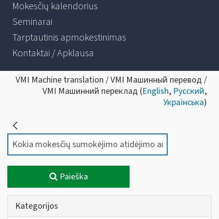
Mokesčių kalendorius
Seminarai
Tarptautinis apmokestinimas
Kontaktai / Apklausa
VMI Machine translation / VMI Машинный перевод /
VMI Машинний переклад (
English
,
Русский
,
Українська
)
Paieška
Kategorijos