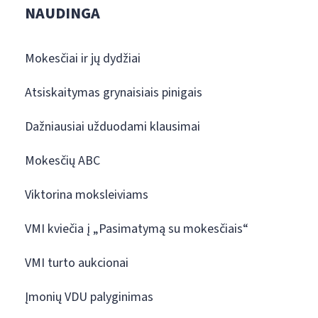
NAUDINGA
Mokesčiai ir jų dydžiai
Atsiskaitymas grynaisiais pinigais
Dažniausiai užduodami klausimai
Mokesčių ABC
Viktorina moksleiviams
VMI kviečia į „Pasimatymą su mokesčiais“
VMI turto aukcionai
Įmonių VDU palyginimas