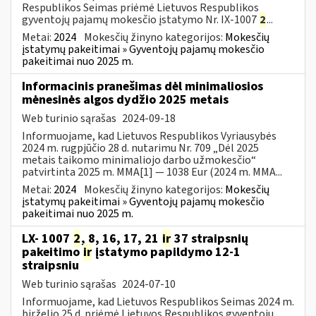
Respublikos Seimas priėmė Lietuvos Respublikos
gyventojų pajamų mokesčio įstatymo Nr. IX-1007
2
...
Metai:
2024
Mokesčių žinyno kategorijos:
Mokesčių
įstatymų pakeitimai » Gyventojų pajamų mokesčio
pakeitimai nuo 2025 m.
Informacinis pranešimas dėl minimaliosios
mėnesinės algos dydžio 2025 metais
Web turinio sąrašas
2024-09-18
Informuojame, kad Lietuvos Respublikos Vyriausybės
2024 m. rugpjūčio 28 d. nutarimu Nr. 709 „Dėl 2025
metais taikomo minimaliojo darbo užmokesčio“
patvirtinta 2025 m. MMA[1] — 1038 Eur (2024 m. MMA...
Metai:
2024
Mokesčių žinyno kategorijos:
Mokesčių
įstatymų pakeitimai » Gyventojų pajamų mokesčio
pakeitimai nuo 2025 m.
LX- 1007
2
, 8, 16, 17, 21
ir
37 straipsnių
pakeitimo
ir
įstatymo papildymo 12-1
straipsniu
Web turinio sąrašas
2024-07-10
Informuojame, kad Lietuvos Respublikos Seimas 2024 m.
birželio 25 d. priėmė Lietuvos Respublikos gyventojų