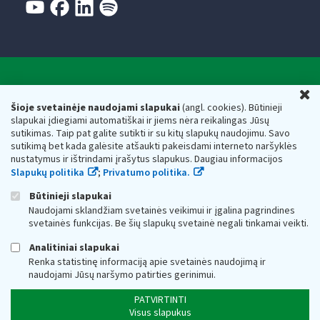
Valstybinė mokesčių inspekcija prie Lietuvos
U
Respublikos finansų ministerijos
Šioje svetainėje naudojami slapukai
(angl. cookies). Būtinieji
slapukai įdiegiami automatiškai ir jiems nėra reikalingas Jūsų
Biudžetinė įstaiga. Juridinio asmens kodas — 188659752,
sutikimas. Taip pat galite sutikti ir su kitų slapukų naudojimu. Savo
adresas: Vasario 16-osios g. 14, 01107 Vilnius, Lietuva, el.paštas:
sutikimą bet kada galėsite atšaukti pakeisdami interneto naršyklės
vmi@vmi.lt
, E. pristatymo dėžutės adresas 188659752
nustatymus ir ištrindami įrašytus slapukus. Daugiau informacijos
Duomenys apie Valstybinę mokesčių inspekciją prie Lietuvos
Slapukų politika
;
Privatumo politika.
Respublikos finansų ministerijos kaupiami ir saugomi Juridinių
asmenų registre
Būtinieji slapukai
Naudojami sklandžiam svetainės veikimui ir įgalina pagrindines
svetainės funkcijas. Be šių slapukų svetainė negali tinkamai veikti.
Analitiniai slapukai
Renka statistinę informaciją apie svetainės naudojimą ir
naudojami Jūsų naršymo patirties gerinimui.
PATVIRTINTI
Visus slapukus