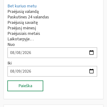
Bet kuriuo metu
Praėjusią valandą
Paskutines 24 valandas
Praėjusią savaitę
Praėjusį mėnesį
Praėjusiais metais
Laikotarpyje…
Nuo
Iki
Paieška