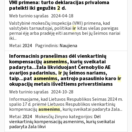
VMI primena: turto deklaracijas privaloma
pateikti iki gegužės
2
d.
Web turinio sąrašas
2024-04-18
Valstybinė mokesčių inspekcija (VMI) primena, kad
valstybės tarnautojai, politikai
ir
kitas viešas pareigas
pernai ėję arba pradėję eiti asmenys bei jų šeimos nariai
iki...
Metai:
2024
Pagrindinis:
Naujiena
Informacinis pranešimas dėl vienkartinių
kompensacijų
asmenims
, kurių sveikatai
padaryta...žala likviduojant Černobylio AE
avarijos padarinius,
ir
jų šeimos nariams,
taip...pat
asmenims
, antrojo pasaulinio karo
ir
okupacijų metais išvežtiems priverstiniams
Web turinio sąrašas
2024-10-28
Informuojame, kad Lietuvos Respublikos Seimas 2024 m.
spalio 17 d. priėmė Lietuvos Respublikos vienkartinių
kompensacijų
asmenims
, kurių sveikatai padaryta žala...
Metai:
2024
Mokesčių žinyno kategorijos:
Dėl
vienkartinių kompensacijų asmenims, kurių sveikatai
padaryta žala likvi