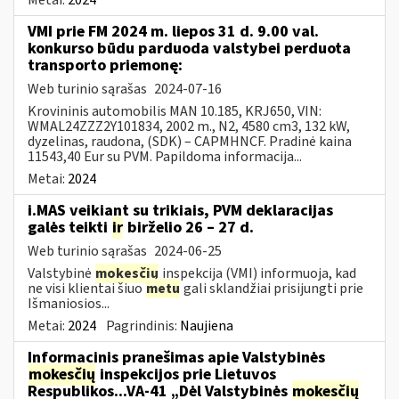
VMI prie FM 2024 m. liepos 31 d. 9.00 val.
konkurso būdu parduoda valstybei perduota
transporto priemonę:
Web turinio sąrašas
2024-07-16
Krovininis automobilis MAN 10.185, KRJ650, VIN:
WMAL24ZZZ2Y101834, 2002 m., N2, 4580 cm3, 132 kW,
dyzelinas, raudona, (SDK) – CAPMHNCF. Pradinė kaina
11543,40 Eur su PVM. Papildoma informacija...
Metai:
2024
i.MAS veikiant su trikiais, PVM deklaracijas
galės teikti
ir
birželio 26 – 27 d.
Web turinio sąrašas
2024-06-25
Valstybinė
mokesčių
inspekcija (VMI) informuoja, kad
ne visi klientai šiuo
metu
gali sklandžiai prisijungti prie
Išmaniosios...
Metai:
2024
Pagrindinis:
Naujiena
Informacinis pranešimas apie Valstybinės
mokesčių
inspekcijos prie Lietuvos
Respublikos...VA-41 „Dėl Valstybinės
mokesčių