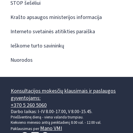
STOP šešėliui
Krašto apsaugos ministerijos informacija
Interneto svetainės atitikties paraiška
Ieškome turto savininkų
Nuorodos
Konsultacijos mokesčių klausimais ir paslaugos
gyventojams:
+370 5 260 5060
Darbo laikas: I-IV 8.00-17.00, V 8.00-15.45.
Prieššventinę dieną - viena valanda trumpiau.
Kiekvieno mėnesio antrą penktadienį 8.00 val. - 12.00 val.
Mano VMI
Paklausimas per