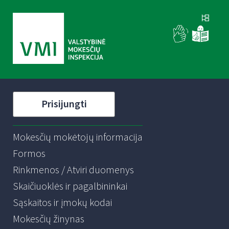
Prisijungti
Mokesčių mokėtojų informacija
Formos
Rinkmenos / Atviri duomenys
Skaičiuoklės ir pagalbininkai
Sąskaitos ir įmokų kodai
Mokesčių žinynas