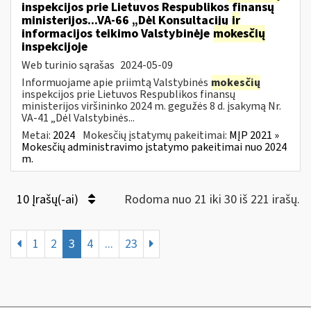
inspekcijos prie Lietuvos Respublikos finansų
ministerijos...VA-66 „Dėl Konsultacijų
ir
informacijos teikimo Valstybinėje
mokesčių
inspekcijoje
Web turinio sąrašas
2024-05-09
Informuojame apie priimtą Valstybinės
mokesčių
inspekcijos prie Lietuvos Respublikos finansų
ministerijos viršininko 2024 m. gegužės 8 d. įsakymą Nr.
VA-41 „Dėl Valstybinės...
Metai:
2024
Mokesčių įstatymų pakeitimai:
MĮP 2021 »
Mokesčių administravimo įstatymo pakeitimai nuo 2024
m.
10 Įrašų(-ai)
Rodoma nuo 21 iki 30 iš 221 irašų.
1
2
3
4
...
23