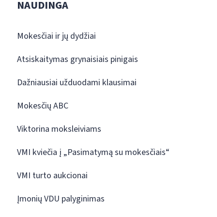
NAUDINGA
Mokesčiai ir jų dydžiai
Atsiskaitymas grynaisiais pinigais
Dažniausiai užduodami klausimai
Mokesčių ABC
Viktorina moksleiviams
VMI kviečia į „Pasimatymą su mokesčiais“
VMI turto aukcionai
Įmonių VDU palyginimas