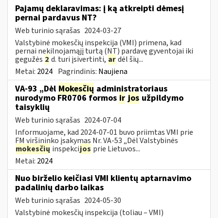
Pajamų deklaravimas: į ką atkreipti dėmesį
pernai pardavus NT?
Web turinio sąrašas
2024-03-27
Valstybinė mokesčių inspekcija (VMI) primena, kad
pernai nekilnojamąjį turtą (NT) pardavę gyventojai iki
gegužės
2
d. turi įsivertinti,
ar
dėl šių...
Metai:
2024
Pagrindinis:
Naujiena
VA-93 „Dėl
Mokesčių
administratoriaus
nurodymo FR0706 formos
ir
jos
užpildymo
taisyklių
Web turinio sąrašas
2024-07-04
Informuojame, kad 2024-07-01 buvo priimtas VMI prie
FM viršininko įsakymas Nr. VA-53 „Dėl Valstybinės
mokesčių
inspekci
jos
prie Lietuvos...
Metai:
2024
Nuo birželio keičiasi VMI klientų aptarnavimo
padalinių darbo laikas
Web turinio sąrašas
2024-05-30
Valstybinė mokesčių inspekcija (toliau – VMI)