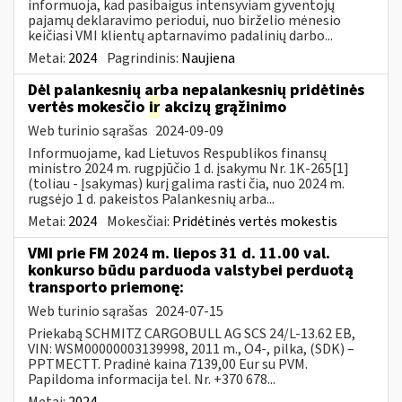
informuoja, kad pasibaigus intensyviam gyventojų
pajamų deklaravimo periodui, nuo birželio mėnesio
keičiasi VMI klientų aptarnavimo padalinių darbo...
Metai:
2024
Pagrindinis:
Naujiena
Dėl palankesnių arba nepalankesnių pridėtinės
vertės mokesčio
ir
akcizų grąžinimo
Web turinio sąrašas
2024-09-09
Informuojame, kad Lietuvos Respublikos finansų
ministro 2024 m. rugpjūčio 1 d. įsakymu Nr. 1K-265[1]
(toliau - Įsakymas) kurį galima rasti čia, nuo 2024 m.
rugsėjo 1 d. pakeistos Palankesnių arba...
Metai:
2024
Mokesčiai:
Pridėtinės vertės mokestis
VMI prie FM 2024 m. liepos 31 d. 11.00 val.
konkurso būdu parduoda valstybei perduotą
transporto priemonę:
Web turinio sąrašas
2024-07-15
Priekabą SCHMITZ CARGOBULL AG SCS 24/L-13.62 EB,
VIN: WSM00000003139998, 2011 m., O4-, pilka, (SDK) –
PPTMECTT. Pradinė kaina 7139,00 Eur su PVM.
Papildoma informacija tel. Nr. +370 678...
Metai:
2024