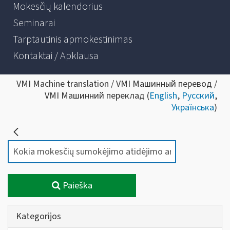
Mokesčių kalendorius
Seminarai
Tarptautinis apmokestinimas
Kontaktai / Apklausa
VMI Machine translation / VMI Машинный перевод /
VMI Машинний переклад (
English
,
Русский
,
Українська
)
Paieška
Kategorijos