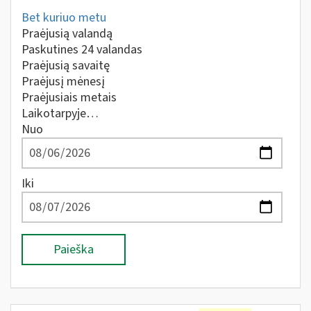
Bet kuriuo metu
Praėjusią valandą
Paskutines 24 valandas
Praėjusią savaitę
Praėjusį mėnesį
Praėjusiais metais
Laikotarpyje…
Nuo
Iki
Paieška