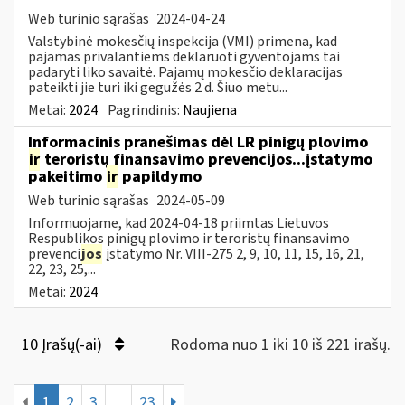
Web turinio sąrašas
2024-04-24
Valstybinė mokesčių inspekcija (VMI) primena, kad
pajamas privalantiems deklaruoti gyventojams tai
padaryti liko savaitė. Pajamų mokesčio deklaracijas
pateikti jie turi iki gegužės 2 d. Šiuo metu...
Metai:
2024
Pagrindinis:
Naujiena
Informacinis pranešimas dėl LR pinigų plovimo
ir
teroristų finansavimo prevencijos...įstatymo
pakeitimo
ir
papildymo
Web turinio sąrašas
2024-05-09
Informuojame, kad 2024-04-18 priimtas Lietuvos
Respublikos pinigų plovimo ir teroristų finansavimo
prevenci
jos
įstatymo Nr. VIII-275 2, 9, 10, 11, 15, 16, 21,
22, 23, 25,...
Metai:
2024
10 Įrašų(-ai)
Rodoma nuo 1 iki 10 iš 221 irašų.
1
2
3
...
23