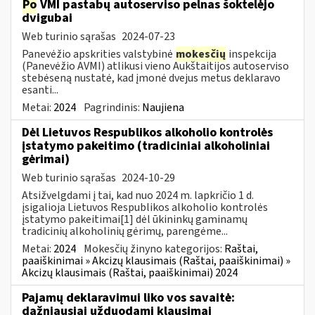
Po
VMI pastabų autoserviso pelnas šoktelėjo
dvigubai
Web turinio sąrašas
2024-07-23
Panevėžio apskrities valstybinė
mokesčių
inspekcija
(Panevėžio AVMI) atlikusi vieno Aukštaitijos autoserviso
stebėseną nustatė, kad įmonė dvejus metus deklaravo
esanti...
Metai:
2024
Pagrindinis:
Naujiena
Dėl Lietuvos Respublikos alkoholio kontrolės
įstatymo pakeitimo (tradiciniai alkoholiniai
gėrimai)
Web turinio sąrašas
2024-10-29
Atsižvelgdami į tai, kad nuo 2024 m. lapkričio 1 d.
įsigalioja Lietuvos Respublikos alkoholio kontrolės
įstatymo pakeitimai[1] dėl ūkininkų gaminamų
tradicinių alkoholinių gėrimų, parengėme...
Metai:
2024
Mokesčių žinyno kategorijos:
Raštai,
paaiškinimai » Akcizų klausimais (Raštai, paaiškinimai) »
Akcizų klausimais (Raštai, paaiškinimai) 2024
Pajamų deklaravimui liko vos savaitė:
dažniausiai užduodami klausimai