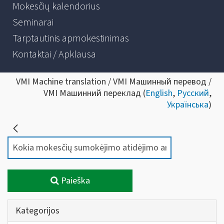
Mokesčių kalendorius
Seminarai
Tarptautinis apmokestinimas
Kontaktai / Apklausa
VMI Machine translation / VMI Машинный перевод /
VMI Машинний переклад (
English
,
Русский
,
Українська
)
Paieška
Kategorijos