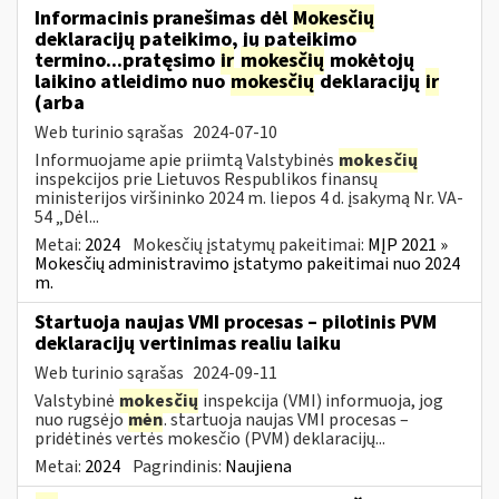
Informacinis pranešimas dėl
Mokesčių
deklaracijų pateikimo, jų pateikimo
termino...pratęsimo
ir
mokesčių
mokėtojų
laikino atleidimo nuo
mokesčių
deklaracijų
ir
(arba
Web turinio sąrašas
2024-07-10
Informuojame apie priimtą Valstybinės
mokesčių
inspekcijos prie Lietuvos Respublikos finansų
ministerijos viršininko 2024 m. liepos 4 d. įsakymą Nr. VA-
54 „Dėl...
Metai:
2024
Mokesčių įstatymų pakeitimai:
MĮP 2021 »
Mokesčių administravimo įstatymo pakeitimai nuo 2024
m.
Startuoja naujas VMI procesas – pilotinis PVM
deklaracijų vertinimas realiu laiku
Web turinio sąrašas
2024-09-11
Valstybinė
mokesčių
inspekcija (VMI) informuoja, jog
nuo rugsėjo
mėn
. startuoja naujas VMI procesas –
pridėtinės vertės mokesčio (PVM) deklaracijų...
Metai:
2024
Pagrindinis:
Naujiena