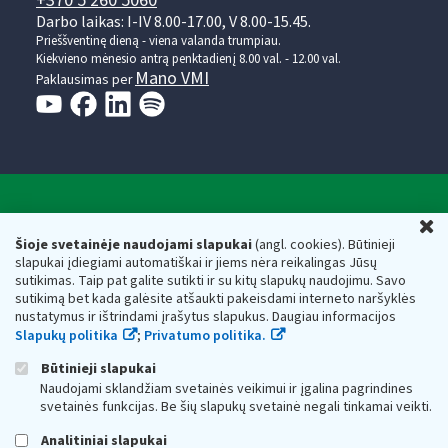
+370 5 260 5060
Darbo laikas: I-IV 8.00-17.00, V 8.00-15.45.
Prieššventinę dieną - viena valanda trumpiau.
Kiekvieno mėnesio antrą penktadienį 8.00 val. - 12.00 val.
Mano VMI
Paklausimas per
Valstybinė mokesčių inspekcija prie Lietuvos
U
Respublikos finansų ministerijos
Šioje svetainėje naudojami slapukai
(angl. cookies). Būtinieji
slapukai įdiegiami automatiškai ir jiems nėra reikalingas Jūsų
Biudžetinė įstaiga. Juridinio asmens kodas — 188659752,
sutikimas. Taip pat galite sutikti ir su kitų slapukų naudojimu. Savo
adresas: Vasario 16-osios g. 14, 01107 Vilnius, Lietuva, el.paštas:
sutikimą bet kada galėsite atšaukti pakeisdami interneto naršyklės
vmi@vmi.lt
, E. pristatymo dėžutės adresas 188659752
nustatymus ir ištrindami įrašytus slapukus. Daugiau informacijos
Duomenys apie Valstybinę mokesčių inspekciją prie Lietuvos
Slapukų politika
;
Privatumo politika.
Respublikos finansų ministerijos kaupiami ir saugomi Juridinių
asmenų registre
Būtinieji slapukai
Naudojami sklandžiam svetainės veikimui ir įgalina pagrindines
svetainės funkcijas. Be šių slapukų svetainė negali tinkamai veikti.
Analitiniai slapukai