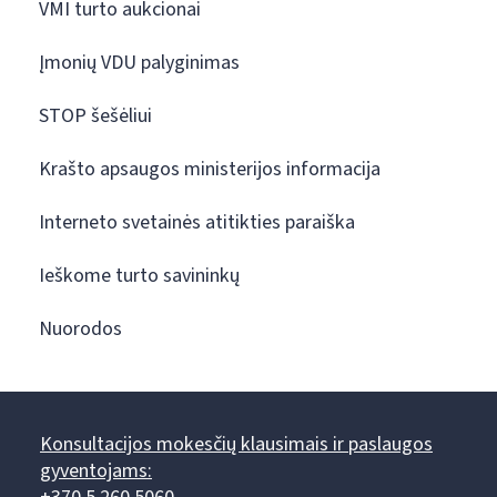
VMI turto aukcionai
Įmonių VDU palyginimas
STOP šešėliui
Krašto apsaugos ministerijos informacija
Interneto svetainės atitikties paraiška
Ieškome turto savininkų
Nuorodos
Konsultacijos mokesčių klausimais ir paslaugos
gyventojams: