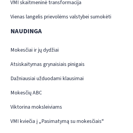
VMI skaitmeninė transformacija
Vienas langelis prievolėms valstybei sumokėti
NAUDINGA
Mokesčiai ir jų dydžiai
Atsiskaitymas grynaisiais pinigais
Dažniausiai užduodami klausimai
Mokesčių ABC
Viktorina moksleiviams
VMI kviečia į „Pasimatymą su mokesčiais“