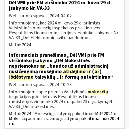
Dėl VMI prie FM viršininko 2024 m. kovo 29 d.
įsakymo Nr. VA-33
Web turinio sąrašas
2024-04-02
Informuojame, kad 2024 m. kovo 29 d. priimtas
Valstybinės mokesčių inspekcijos prie Lietuvos
Respublikos finansų ministerijos viršininko įsakymas Nr.
VA-33 „Dėl Elektroninio kvito naudojimo...
Metai:
2024
Informacinis pranešimas „Dėl VMI prie FM
viršininko įsakymo „Dėl Mokestinės
nepriemokos
ar
...baudos už administracinį
nusižengimą mokėjimo
atidėjimo
ir
(
ar
)
išdėstymo
taisyklių...
ir
formų patvirtinimo“
Web turinio sąrašas
2024-10-28
Informuojame apie priimtą Valstybinės
mokesčių
inspekcijos prie Lietuvos Respublikos finansų
ministerijos viršininko 2024 m. spalio 23 d. įsakymą Nr.
VA-83 „Dėl mokestinės...
Metai:
2024
Mokesčių įstatymų pakeitimai:
MĮP 2021 »
Mokesčių administravimo įstatymo pakeitimai nuo 2024
m.