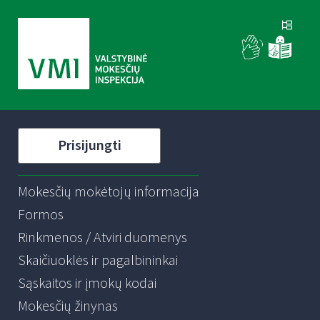
Prisijungti
Mokesčių mokėtojų informacija
Formos
Rinkmenos / Atviri duomenys
Skaičiuoklės ir pagalbininkai
Sąskaitos ir įmokų kodai
Mokesčių žinynas