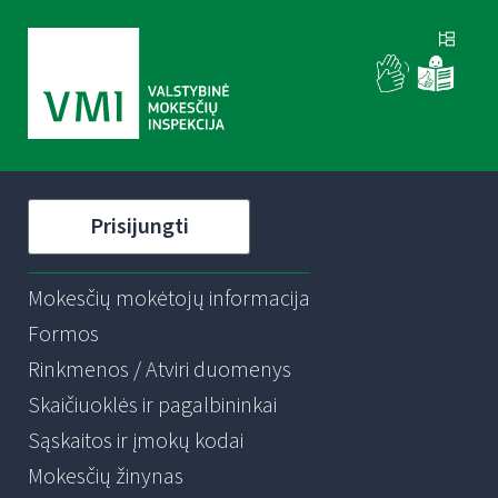
Prisijungti
Mokesčių mokėtojų informacija
Formos
Rinkmenos / Atviri duomenys
Skaičiuoklės ir pagalbininkai
Sąskaitos ir įmokų kodai
Mokesčių žinynas