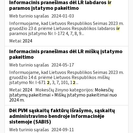
Informacinis pranešimas dėl LR labdaros
ir
paramos įstatymo pakeitimo
Web turinio sąrašas
2024-01-03
Informuojame, kad Lietuvos Respublikos Seimas 2023 m.
gruodžio 23 d. priėmė Lietuvos Respublikos labdaros
ir
paramos įstatymo Nr. I-172 4, 7, 8, 9...
Metai:
2024
Informacinis pranešimas dėl LR miškų įstatymo
pakeitimo
Web turinio sąrašas
2024-05-17
Informuojame, kad Lietuvos Respublikos Seimas 2023 m.
gruodžio 14 d. priėmė Lietuvos Respublikos miškų
įstatymo Nr. I-671
2
, 3, 7, 101, 1
2
...
Metai:
2024
Mokesčių žinyno kategorijos:
Mokesčių
įstatymų pakeitimai » Miškų įstatymo pakeitimai nuo
2024 m.
Dėl PVM sąskaitų faktūrų išrašymo, sąskaitų
administravimo bendroje informacinėje
sistemoje (SABIS)
Web turinio sąrašas
2024-09-11