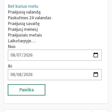
Bet kuriuo metu
Praėjusią valandą
Paskutines 24 valandas
Praėjusią savaitę
Praėjusį mėnesį
Praėjusiais metais
Laikotarpyje…
Nuo
Iki
Paieška