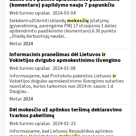
(komentaro) papildymo nauju 7 papunkčiu
Web turinio sąrašas
2024-03-04
Siekdami užtikrinti sklandų
mokesčių
įstatymų
įgyvendinimą, parengėme PMĮ 17 straipsnio 1 dalies
apibendrinto paaiškinimo (komentaro) 6.30 punkto
„Išlaidų darbuotojų naudai...
Metai:
2024
Informacinis pranešimas dėl Lietuvos
ir
Vokietijos dvigubo apmokestinimo išvengimo
Web turinio sąrašas
2024-01-08
Informuojame, kad Protokolu pakeistos Lietuvos
ir
Vokietijos dvigubo apmokestinimo išvengimo sutarties
nuostatos, kurios taikomos nuo 2024 m. sausio 1 d.
Daugiau...
Metai:
2024
Dėl mokesčio už aplinkos teršimą deklaravimo
tvarkos pakeitimų
Web turinio sąrašas
2024-01-23
Informuojame, kad Lietuvos Respublikos aplinkos