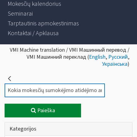
Mokesčių kalendorius
Seminarai
Tarptautinis apmokestinimas
Kontaktai / Apklausa
VMI Machine translation / VMI Машинный перевод /
VMI Машинний переклад (
English
,
Русский
,
Українська
)
Paieška
Kategorijos