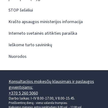
STOP šešėliui
Krašto apsaugos ministerijos informacija
Interneto svetainės atitikties paraiška
Ieškome turto savininkų
Nuorodos
Konsultacijos mokesčių klausimais ir paslaugos
gyventojams:
+370 5 260 5060
Darbo laikas: I-IV 8.00-17.00, V 8.00-15.45.
Prieššventinę dieną - viena valanda trumpiau.
Kiekvieno mėnesio antrą penktadienį 8.00 val. - 12.00 val.