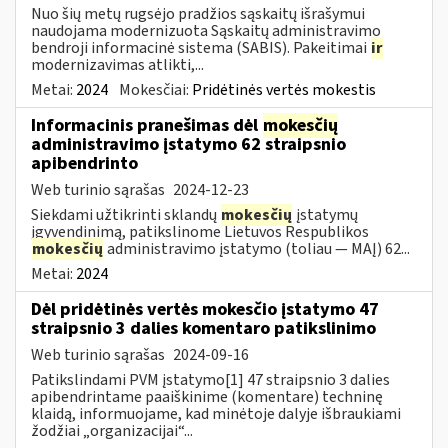
Nuo šių metų rugsėjo pradžios sąskaitų išrašymui
naudojama modernizuota Sąskaitų administravimo
bendroji informacinė sistema (SABIS). Pakeitimai
ir
modernizavimas atlikti,...
Metai:
2024
Mokesčiai:
Pridėtinės vertės mokestis
Informacinis pranešimas dėl
mokesčių
administravimo įstatymo 62 straipsnio
apibendrinto
Web turinio sąrašas
2024-12-23
Siekdami užtikrinti sklandų
mokesčių
įstatymų
įgyvendinimą, patikslinome Lietuvos Respublikos
mokesčių
administravimo įstatymo (toliau — MAĮ) 62...
Metai:
2024
Dėl pridėtinės vertės mokesčio įstatymo 47
straipsnio 3 dalies komentaro patikslinimo
Web turinio sąrašas
2024-09-16
Patikslindami PVM įstatymo[1] 47 straipsnio 3 dalies
apibendrintame paaiškinime (komentare) techninę
klaidą, informuojame, kad minėtoje dalyje išbraukiami
žodžiai „organizacijai“...