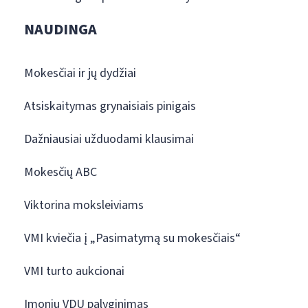
NAUDINGA
Mokesčiai ir jų dydžiai
Atsiskaitymas grynaisiais pinigais
Dažniausiai užduodami klausimai
Mokesčių ABC
Viktorina moksleiviams
VMI kviečia į „Pasimatymą su mokesčiais“
VMI turto aukcionai
Įmonių VDU palyginimas