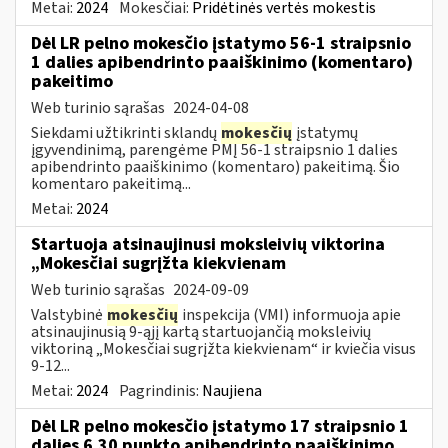
Metai:
2024
Mokesčiai:
Pridėtinės vertės mokestis
Dėl LR pelno mokesčio įstatymo 56-1 straipsnio
1 dalies apibendrinto paaiškinimo (komentaro)
pakeitimo
Web turinio sąrašas
2024-04-08
Siekdami užtikrinti sklandų
mokesčių
įstatymų
įgyvendinimą, parengėme PMĮ 56-1 straipsnio 1 dalies
apibendrinto paaiškinimo (komentaro) pakeitimą. Šio
komentaro pakeitimą...
Metai:
2024
Startuoja atsinaujinusi moksleivių viktorina
„Mokesčiai sugrįžta kiekvienam
Web turinio sąrašas
2024-09-09
Valstybinė
mokesčių
inspekcija (VMI) informuoja apie
atsinaujinusią 9-ąjį kartą startuojančią moksleivių
viktoriną „Mokesčiai sugrįžta kiekvienam“ ir kviečia visus
9-12...
Metai:
2024
Pagrindinis:
Naujiena
Dėl LR pelno mokesčio įstatymo 17 straipsnio 1
dalies 6.30 punkto apibendrinto paaiškinimo