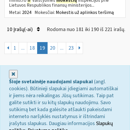
ministro
ir
Valstybinės
mokesčių
inspekcijos prie
Lietuvos Respublikos finansų ministerijos...
Metai:
2024
Mokesčiai:
Mokestis už aplinkos teršimą
10 Įrašų(-ai)
Rodoma nuo 181 iki 190 iš 221 irašų.
1
...
18
19
20
...
23
Uždaryti
Šioje svetainėje naudojami slapukai
(angl.
cookies). Būtinieji slapukai įdiegiami automatiškai
ir jiems nėra reikalingas Jūsų sutikimas. Taip pat
galite sutikti ir su kitų slapukų naudojimu. Savo
sutikimą bet kada galėsite atšaukti pakeisdami
interneto naršyklės nustatymus ir ištrindami
įrašytus slapukus. Daugiau informacijos
Slapukų