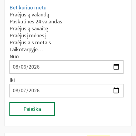
Bet kuriuo metu
Praėjusią valandą
Paskutines 24 valandas
Praėjusią savaitę
Praėjusį mėnesį
Praėjusiais metais
Laikotarpyje…
Nuo
Iki
Paieška