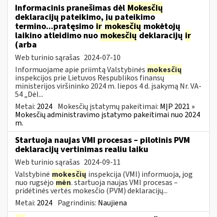
Informacinis pranešimas dėl
Mokesčių
deklaracijų pateikimo, jų pateikimo
termino...pratęsimo
ir
mokesčių
mokėtojų
laikino atleidimo nuo
mokesčių
deklaracijų
ir
(arba
Web turinio sąrašas
2024-07-10
Informuojame apie priimtą Valstybinės
mokesčių
inspekcijos prie Lietuvos Respublikos finansų
ministerijos viršininko 2024 m. liepos 4 d. įsakymą Nr. VA-
54 „Dėl...
Metai:
2024
Mokesčių įstatymų pakeitimai:
MĮP 2021 »
Mokesčių administravimo įstatymo pakeitimai nuo 2024
m.
Startuoja naujas VMI procesas – pilotinis PVM
deklaracijų vertinimas realiu laiku
Web turinio sąrašas
2024-09-11
Valstybinė
mokesčių
inspekcija (VMI) informuoja, jog
nuo rugsėjo
mėn
. startuoja naujas VMI procesas –
pridėtinės vertės mokesčio (PVM) deklaracijų...
Metai:
2024
Pagrindinis:
Naujiena