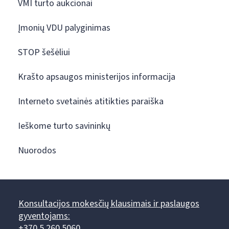
VMI turto aukcionai
Įmonių VDU palyginimas
STOP šešėliui
Krašto apsaugos ministerijos informacija
Interneto svetainės atitikties paraiška
Ieškome turto savininkų
Nuorodos
Konsultacijos mokesčių klausimais ir paslaugos
gyventojams:
+370 5 260 5060