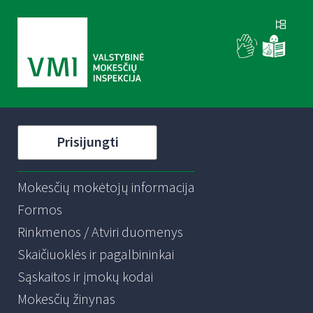
Prisijungti
Mokesčių mokėtojų informacija
Formos
Rinkmenos / Atviri duomenys
Skaičiuoklės ir pagalbininkai
Sąskaitos ir įmokų kodai
Mokesčių žinynas