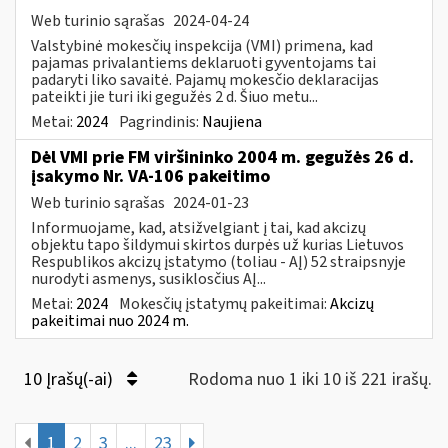
Web turinio sąrašas
2024-04-24
Valstybinė mokesčių inspekcija (VMI) primena, kad
pajamas privalantiems deklaruoti gyventojams tai
padaryti liko savaitė. Pajamų mokesčio deklaracijas
pateikti jie turi iki gegužės 2 d. Šiuo metu...
Metai:
2024
Pagrindinis:
Naujiena
Dėl VMI prie FM viršininko 2004 m. gegužės 26 d.
įsakymo Nr. VA-106 pakeitimo
Web turinio sąrašas
2024-01-23
Informuojame, kad, atsižvelgiant į tai, kad akcizų
objektu tapo šildymui skirtos durpės už kurias Lietuvos
Respublikos akcizų įstatymo (toliau - AĮ) 52 straipsnyje
nurodyti asmenys, susiklosčius AĮ...
Metai:
2024
Mokesčių įstatymų pakeitimai:
Akcizų
pakeitimai nuo 2024 m.
10 Įrašų(-ai)
Rodoma nuo 1 iki 10 iš 221 irašų.
1
2
3
...
23