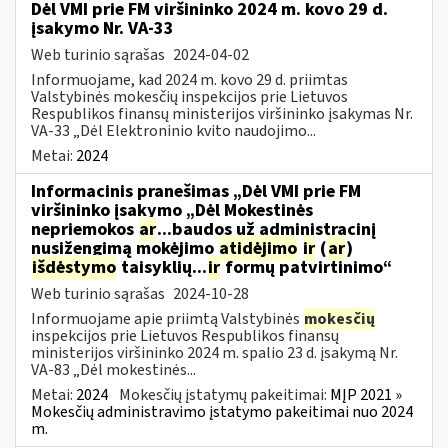
Dėl VMI prie FM viršininko 2024 m. kovo 29 d.
įsakymo Nr. VA-33
Web turinio sąrašas
2024-04-02
Informuojame, kad 2024 m. kovo 29 d. priimtas
Valstybinės mokesčių inspekcijos prie Lietuvos
Respublikos finansų ministerijos viršininko įsakymas Nr.
VA-33 „Dėl Elektroninio kvito naudojimo...
Metai:
2024
Informacinis pranešimas „Dėl VMI prie FM
viršininko įsakymo „Dėl Mokestinės
nepriemokos
ar
...baudos už administracinį
nusižengimą mokėjimo
atidėjimo
ir
(
ar
)
išdėstymo
taisyklių...
ir
formų patvirtinimo“
Web turinio sąrašas
2024-10-28
Informuojame apie priimtą Valstybinės
mokesčių
inspekcijos prie Lietuvos Respublikos finansų
ministerijos viršininko 2024 m. spalio 23 d. įsakymą Nr.
VA-83 „Dėl mokestinės...
Metai:
2024
Mokesčių įstatymų pakeitimai:
MĮP 2021 »
Mokesčių administravimo įstatymo pakeitimai nuo 2024
m.