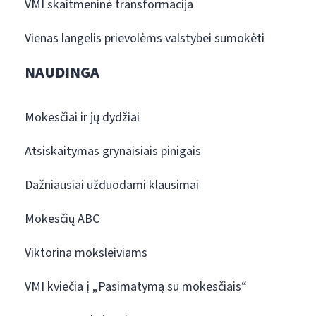
VMI skaitmeninė transformacija
Vienas langelis prievolėms valstybei sumokėti
NAUDINGA
Mokesčiai ir jų dydžiai
Atsiskaitymas grynaisiais pinigais
Dažniausiai užduodami klausimai
Mokesčių ABC
Viktorina moksleiviams
VMI kviečia į „Pasimatymą su mokesčiais“