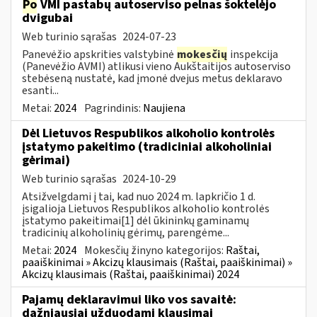
Po
VMI pastabų autoserviso pelnas šoktelėjo
dvigubai
Web turinio sąrašas
2024-07-23
Panevėžio apskrities valstybinė
mokesčių
inspekcija
(Panevėžio AVMI) atlikusi vieno Aukštaitijos autoserviso
stebėseną nustatė, kad įmonė dvejus metus deklaravo
esanti...
Metai:
2024
Pagrindinis:
Naujiena
Dėl Lietuvos Respublikos alkoholio kontrolės
įstatymo pakeitimo (tradiciniai alkoholiniai
gėrimai)
Web turinio sąrašas
2024-10-29
Atsižvelgdami į tai, kad nuo 2024 m. lapkričio 1 d.
įsigalioja Lietuvos Respublikos alkoholio kontrolės
įstatymo pakeitimai[1] dėl ūkininkų gaminamų
tradicinių alkoholinių gėrimų, parengėme...
Metai:
2024
Mokesčių žinyno kategorijos:
Raštai,
paaiškinimai » Akcizų klausimais (Raštai, paaiškinimai) »
Akcizų klausimais (Raštai, paaiškinimai) 2024
Pajamų deklaravimui liko vos savaitė:
dažniausiai užduodami klausimai