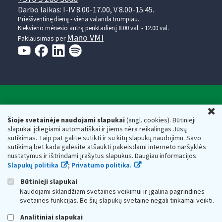
Darbo laikas: I-IV 8.00-17.00, V 8.00-15.45.
Prieššventinę dieną - viena valanda trumpiau.
Kiekvieno mėnesio antrą penktadienį 8.00 val. - 12.00 val.
Mano VMI
Paklausimas per
Valstybinė mokesčių inspekcija prie Lietuvos
U
Respublikos finansų ministerijos
Šioje svetainėje naudojami slapukai
(angl. cookies). Būtinieji
slapukai įdiegiami automatiškai ir jiems nėra reikalingas Jūsų
Biudžetinė įstaiga. Juridinio asmens kodas — 188659752,
sutikimas. Taip pat galite sutikti ir su kitų slapukų naudojimu. Savo
adresas: Vasario 16-osios g. 14, 01107 Vilnius, Lietuva, el.paštas:
sutikimą bet kada galėsite atšaukti pakeisdami interneto naršyklės
vmi@vmi.lt
, E. pristatymo dėžutės adresas 188659752
nustatymus ir ištrindami įrašytus slapukus. Daugiau informacijos
Duomenys apie Valstybinę mokesčių inspekciją prie Lietuvos
Slapukų politika
;
Privatumo politika.
Respublikos finansų ministerijos kaupiami ir saugomi Juridinių
asmenų registre
Būtinieji slapukai
Naudojami sklandžiam svetainės veikimui ir įgalina pagrindines
svetainės funkcijas. Be šių slapukų svetainė negali tinkamai veikti.
Analitiniai slapukai