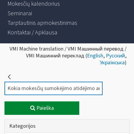
Mokesčių kalendorius
Seminarai
Tarptautinis apmokestinimas
Kontaktai / Apklausa
VMI Machine translation / VMI Машинный перевод /
VMI Машинний переклад (
English
,
Русский
,
Українська
)
Paieška
Kategorijos