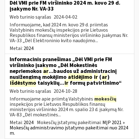
Dėl VMI prie FM viršininko 2024 m. kovo 29 d.
įsakymo Nr. VA-33
Web turinio sąrašas
2024-04-02
Informuojame, kad 2024 m. kovo 29 d. priimtas
Valstybinės mokesčių inspekcijos prie Lietuvos
Respublikos finansų ministerijos viršininko įsakymas Nr.
VA-33 „Dėl Elektroninio kvito naudojimo...
Metai:
2024
Informacinis pranešimas „Dėl VMI prie FM
viršininko įsakymo „Dėl Mokestinės
nepriemokos
ar
...baudos už administracinį
nusižengimą mokėjimo
atidėjimo
ir
(
ar
)
išdėstymo
taisyklių...
ir
formų patvirtinimo“
Web turinio sąrašas
2024-10-28
Informuojame apie priimtą Valstybinės
mokesčių
inspekcijos prie Lietuvos Respublikos finansų
ministerijos viršininko 2024 m. spalio 23 d. įsakymą Nr.
VA-83 „Dėl mokestinės...
Metai:
2024
Mokesčių įstatymų pakeitimai:
MĮP 2021 »
Mokesčių administravimo įstatymo pakeitimai nuo 2024
m.