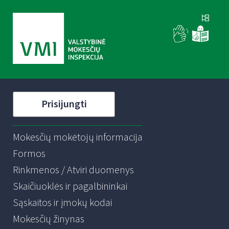
Prisijungti
Mokesčių mokėtojų informacija
Formos
Rinkmenos / Atviri duomenys
Skaičiuoklės ir pagalbininkai
Sąskaitos ir įmokų kodai
Mokesčių žinynas