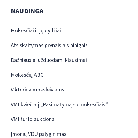
NAUDINGA
Mokesčiai ir jų dydžiai
Atsiskaitymas grynaisiais pinigais
Dažniausiai užduodami klausimai
Mokesčių ABC
Viktorina moksleiviams
VMI kviečia į „Pasimatymą su mokesčiais“
VMI turto aukcionai
Įmonių VDU palyginimas