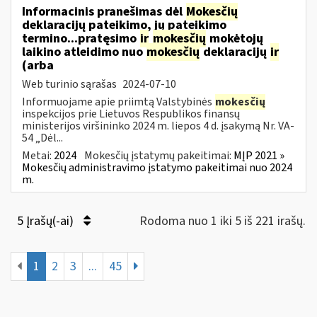
Informacinis pranešimas dėl
Mokesčių
deklaracijų pateikimo, jų pateikimo
termino...pratęsimo
ir
mokesčių
mokėtojų
laikino atleidimo nuo
mokesčių
deklaracijų
ir
(arba
Web turinio sąrašas
2024-07-10
Informuojame apie priimtą Valstybinės
mokesčių
inspekcijos prie Lietuvos Respublikos finansų
ministerijos viršininko 2024 m. liepos 4 d. įsakymą Nr. VA-
54 „Dėl...
Metai:
2024
Mokesčių įstatymų pakeitimai:
MĮP 2021 »
Mokesčių administravimo įstatymo pakeitimai nuo 2024
m.
5 Įrašų(-ai)
Rodoma nuo 1 iki 5 iš 221 irašų.
1
2
3
...
45