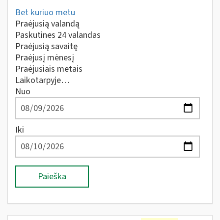
Bet kuriuo metu
Praėjusią valandą
Paskutines 24 valandas
Praėjusią savaitę
Praėjusį mėnesį
Praėjusiais metais
Laikotarpyje…
Nuo
Iki
Paieška