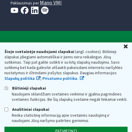
Mano VMI
Paklausimas per
Valstybinė mokesčių inspekcija prie Lietuvos
U
Respublikos finansų ministerijos
Šioje svetainėje naudojami slapukai
(angl. cookies). Būtinieji
slapukai įdiegiami automatiškai ir jiems nėra reikalingas Jūsų
Biudžetinė įstaiga. Juridinio asmens kodas — 188659752,
sutikimas. Taip pat galite sutikti ir su kitų slapukų naudojimu. Savo
adresas: Vasario 16-osios g. 14, 01107 Vilnius, Lietuva, el.paštas:
sutikimą bet kada galėsite atšaukti pakeisdami interneto naršyklės
vmi@vmi.lt
, E. pristatymo dėžutės adresas 188659752
nustatymus ir ištrindami įrašytus slapukus. Daugiau informacijos
Duomenys apie Valstybinę mokesčių inspekciją prie Lietuvos
Slapukų politika
;
Privatumo politika.
Respublikos finansų ministerijos kaupiami ir saugomi Juridinių
asmenų registre
Būtinieji slapukai
Naudojami sklandžiam svetainės veikimui ir įgalina pagrindines
svetainės funkcijas. Be šių slapukų svetainė negali tinkamai veikti.
Analitiniai slapukai
Renka statistinę informaciją apie svetainės naudojimą ir
naudojami Jūsų naršymo patirties gerinimui.
PATVIRTINTI