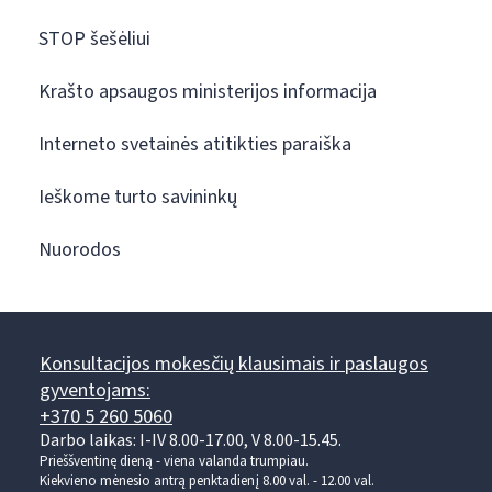
STOP šešėliui
Krašto apsaugos ministerijos informacija
Interneto svetainės atitikties paraiška
Ieškome turto savininkų
Nuorodos
Konsultacijos mokesčių klausimais ir paslaugos
gyventojams:
+370 5 260 5060
Darbo laikas: I-IV 8.00-17.00, V 8.00-15.45.
Prieššventinę dieną - viena valanda trumpiau.
Kiekvieno mėnesio antrą penktadienį 8.00 val. - 12.00 val.