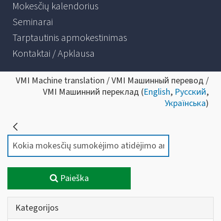
Mokesčių kalendorius
Seminarai
Tarptautinis apmokestinimas
Kontaktai / Apklausa
VMI Machine translation / VMI Машинный перевод /
VMI Машинний переклад (
English
,
Русский
,
Українська
)
Paieška
Kategorijos