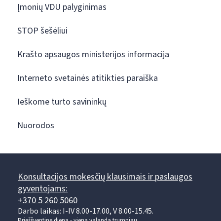
Įmonių VDU palyginimas
STOP šešėliui
Krašto apsaugos ministerijos informacija
Interneto svetainės atitikties paraiška
Ieškome turto savininkų
Nuorodos
Konsultacijos mokesčių klausimais ir paslaugos
gyventojams:
+370 5 260 5060
Darbo laikas: I-IV 8.00-17.00, V 8.00-15.45.
Prieššventinę dieną - viena valanda trumpiau.