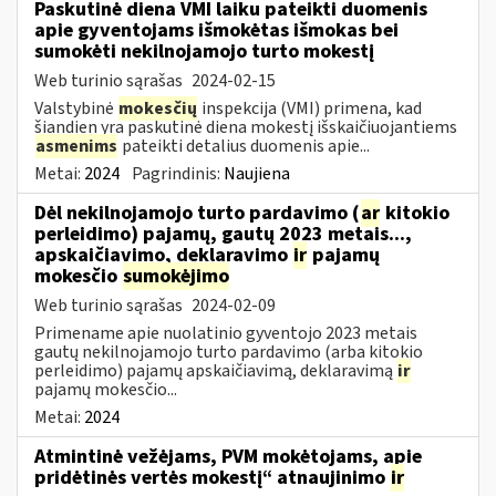
Paskutinė diena VMI laiku pateikti duomenis
apie gyventojams išmokėtas išmokas bei
sumokėti nekilnojamojo turto mokestį
Web turinio sąrašas
2024-02-15
Valstybinė
mokesčių
inspekcija (VMI) primena, kad
šiandien yra paskutinė diena mokestį išskaičiuojantiems
asmenims
pateikti detalius duomenis apie...
Metai:
2024
Pagrindinis:
Naujiena
Dėl nekilnojamojo turto pardavimo (
ar
kitokio
perleidimo) pajamų, gautų 2023 metais...,
apskaičiavimo, deklaravimo
ir
pajamų
mokesčio
sumokėjimo
Web turinio sąrašas
2024-02-09
Primename apie nuolatinio gyventojo 2023 metais
gautų nekilnojamojo turto pardavimo (arba kitokio
perleidimo) pajamų apskaičiavimą, deklaravimą
ir
pajamų mokesčio...
Metai:
2024
Atmintinė vežėjams, PVM mokėtojams, apie
pridėtinės vertės mokestį“ atnaujinimo
ir