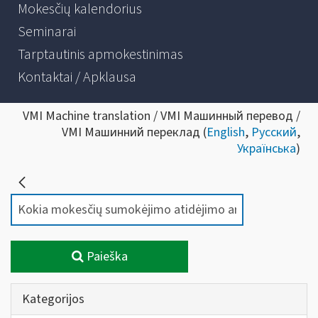
Mokesčių kalendorius
Seminarai
Tarptautinis apmokestinimas
Kontaktai / Apklausa
VMI Machine translation / VMI Машинный перевод /
VMI Машинний переклад (
English
,
Русский
,
Українська
)
Paieška
Kategorijos