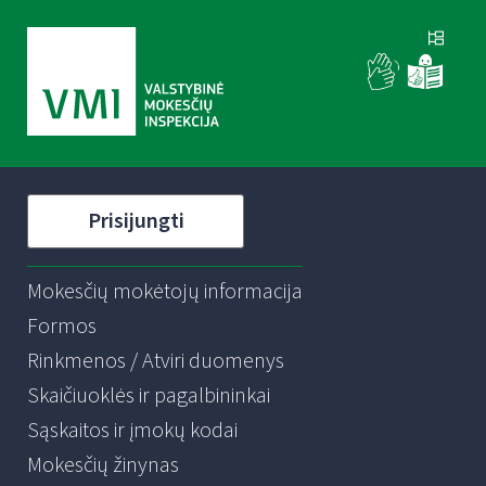
Prisijungti
Mokesčių mokėtojų informacija
Formos
Rinkmenos / Atviri duomenys
Skaičiuoklės ir pagalbininkai
Sąskaitos ir įmokų kodai
Mokesčių žinynas