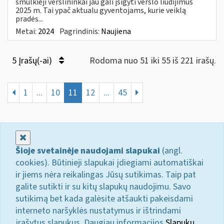
smulkieji verslininkai jau gali įsigyti verslo liudijimus
2025 m. Tai ypač aktualu gyventojams, kurie veiklą
pradės...
Metai:
2024
Pagrindinis:
Naujiena
5 Įrašų(-ai)
Rodoma nuo 51 iki 55 iš 221 irašų.
1
...
10
11
12
...
45
Uždaryti
Šioje svetainėje naudojami slapukai
(angl.
cookies). Būtinieji slapukai įdiegiami automatiškai
ir jiems nėra reikalingas Jūsų sutikimas. Taip pat
galite sutikti ir su kitų slapukų naudojimu. Savo
sutikimą bet kada galėsite atšaukti pakeisdami
interneto naršyklės nustatymus ir ištrindami
įrašytus slapukus. Daugiau informacijos
Slapukų