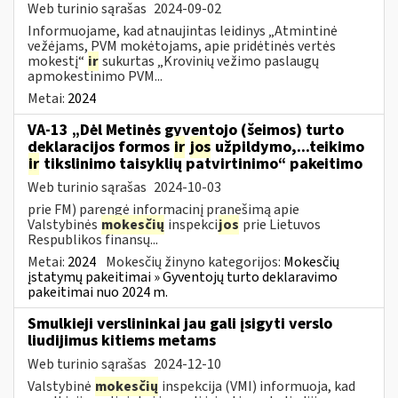
Web turinio sąrašas
2024-09-02
Informuojame, kad atnaujintas leidinys „Atmintinė
vežėjams, PVM mokėtojams, apie pridėtinės vertės
mokestį“
ir
sukurtas „Krovinių vežimo paslaugų
apmokestinimo PVM...
Metai:
2024
VA-13 „Dėl Metinės gyventojo (šeimos) turto
deklaracijos formos
ir
jos
užpildymo,...teikimo
ir
tikslinimo taisyklių patvirtinimo“ pakeitimo
Web turinio sąrašas
2024-10-03
prie FM) parengė informacinį pranešimą apie
Valstybinės
mokesčių
inspekci
jos
prie Lietuvos
Respublikos finansų...
Metai:
2024
Mokesčių žinyno kategorijos:
Mokesčių
įstatymų pakeitimai » Gyventojų turto deklaravimo
pakeitimai nuo 2024 m.
Smulkieji verslininkai jau gali įsigyti verslo
liudijimus kitiems metams
Web turinio sąrašas
2024-12-10
Valstybinė
mokesčių
inspekcija (VMI) informuoja, kad