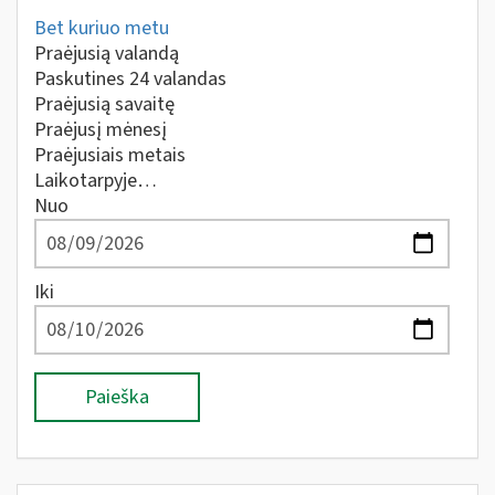
Bet kuriuo metu
Praėjusią valandą
Paskutines 24 valandas
Praėjusią savaitę
Praėjusį mėnesį
Praėjusiais metais
Laikotarpyje…
Nuo
Iki
Paieška