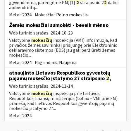
įgyvendinimą, parengėme PMĮ[1]
2
straipsnio 2
2
dalies
apibendrintą...
Metai:
2024
Mokesčiai:
Pelno mokestis
Žemės mokesčiui sumokėti - beveik mėnuo
Web turinio sąrašas
2024-10-23
Valstybinė
mokesčių
inspekcija (VMI) informuoja, kad
privačios žemės savininkai prisijungę prie Elektroninio
deklaravimo sistemos (EDS) jau gali peržiūrėti žemės
mokesčio...
Metai:
2024
Pagrindinis:
Naujiena
atnaujinto Lietuvos Respublikos gyventojų
pajamų mokesčio įstatymo 27 straipsnio
2
,
Web turinio sąrašas
2024-11-14
Valstybinė
mokesčių
inspekcija prie Lietuvos
Respublikos finansų ministerijos (toliau – VMI prie FM)
praneša, kad Lietuvos Respublikos gyventojų pajamų
mokesčio įstatymo 27...
Metai:
2024