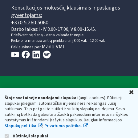
Konsultacijos mokesčių klausimais ir paslaugos
gyventojams:
+370 5 260 5060
Darbo laikas: I-IV 8.00-17.00, V 8.00-15.45.
Prieššventinę dieną - viena valanda trumpiau.
Kiekvieno mėnesio antrą penktadienį 8.00 val. - 12.00 val.
Mano VMI
Paklausimas per
Valstybinė mokesčių inspekcija prie Lietuvos
U
Respublikos finansų ministerijos
Šioje svetainėje naudojami slapukai
(angl. cookies). Būtinieji
slapukai įdiegiami automatiškai ir jiems nėra reikalingas Jūsų
Biudžetinė įstaiga. Juridinio asmens kodas — 188659752,
sutikimas. Taip pat galite sutikti ir su kitų slapukų naudojimu. Savo
adresas: Vasario 16-osios g. 14, 01107 Vilnius, Lietuva, el.paštas:
sutikimą bet kada galėsite atšaukti pakeisdami interneto naršyklės
vmi@vmi.lt
, E. pristatymo dėžutės adresas 188659752
nustatymus ir ištrindami įrašytus slapukus. Daugiau informacijos
Duomenys apie Valstybinę mokesčių inspekciją prie Lietuvos
Slapukų politika
;
Privatumo politika.
Respublikos finansų ministerijos kaupiami ir saugomi Juridinių
asmenų registre
Būtinieji slapukai