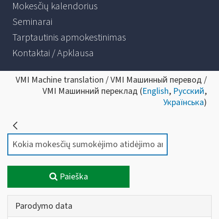
Mokesčių kalendorius
Seminarai
Tarptautinis apmokestinimas
Kontaktai / Apklausa
VMI Machine translation / VMI Машинный перевод /
VMI Машинний переклад (
English
,
Русский
,
Українська
)
Paieška
Parodymo data