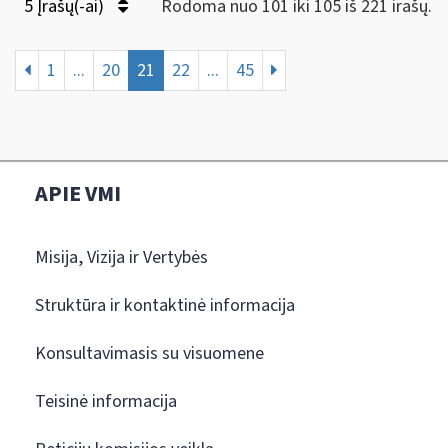
5 Įrašų(-ai)
Rodoma nuo 101 iki 105 iš 221 irašų.
1
...
20
21
22
...
45
APIE VMI
Misija, Vizija ir Vertybės
Struktūra ir kontaktinė informacija
Konsultavimasis su visuomene
Teisinė informacija