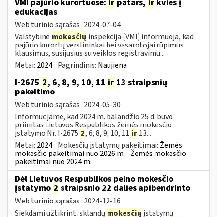
VMI pajūrio kurortuose:
ir
patars,
ir
kvies į
edukacijas
Web turinio sąrašas
2024-07-04
Valstybinė
mokesčių
inspekcija (VMI) informuoja, kad
pajūrio kurortų verslininkai bei vasarotojai rūpimus
klausimus, susijusius su veiklos registravimu...
Metai:
2024
Pagrindinis:
Naujiena
I-2675
2
, 6, 8, 9, 10, 11
ir
13 straipsnių
pakeitimo
Web turinio sąrašas
2024-05-30
Informuojame, kad 2024 m. balandžio 25 d. buvo
priimtas Lietuvos Respublikos žemės mokesčio
įstatymo Nr. I-2675
2
, 6, 8, 9, 10, 11
ir
13...
Metai:
2024
Mokesčių įstatymų pakeitimai:
Žemės
mokesčio pakeitimai nuo 2026 m.
Žemės mokesčio
pakeitimai nuo 2024 m.
Dėl Lietuvos Respublikos pelno mokesčio
įstatymo
2
straipsnio 22 dalies apibendrinto
Web turinio sąrašas
2024-12-16
Siekdami užtikrinti sklandų
mokesčių
įstatymų