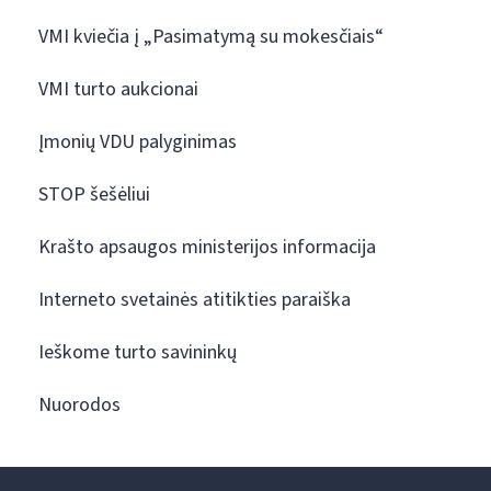
VMI kviečia į „Pasimatymą su mokesčiais“
VMI turto aukcionai
Įmonių VDU palyginimas
STOP šešėliui
Krašto apsaugos ministerijos informacija
Interneto svetainės atitikties paraiška
Ieškome turto savininkų
Nuorodos