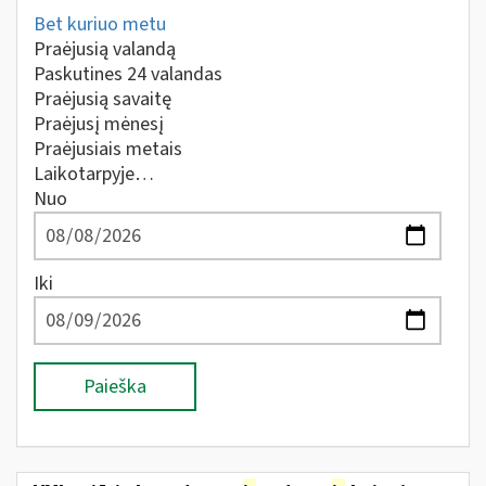
Bet kuriuo metu
Praėjusią valandą
Paskutines 24 valandas
Praėjusią savaitę
Praėjusį mėnesį
Praėjusiais metais
Laikotarpyje…
Nuo
Iki
Paieška