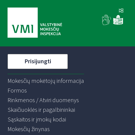
Prisijungti
Mokesčių mokėtojų informacija
Formos
Rinkmenos / Atviri duomenys
Skaičiuoklės ir pagalbininkai
Sąskaitos ir įmokų kodai
Mokesčių žinynas