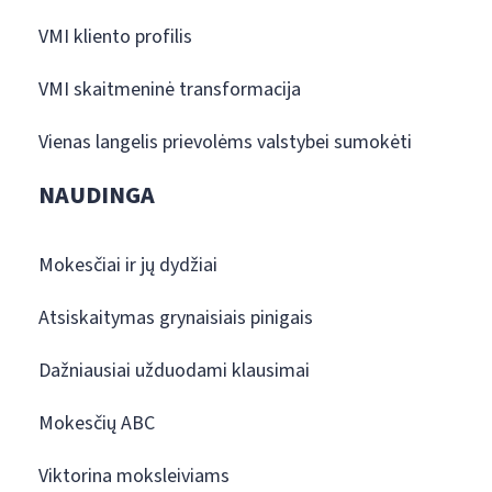
VMI kliento profilis
VMI skaitmeninė transformacija
Vienas langelis prievolėms valstybei sumokėti
NAUDINGA
Mokesčiai ir jų dydžiai
Atsiskaitymas grynaisiais pinigais
Dažniausiai užduodami klausimai
Mokesčių ABC
Viktorina moksleiviams