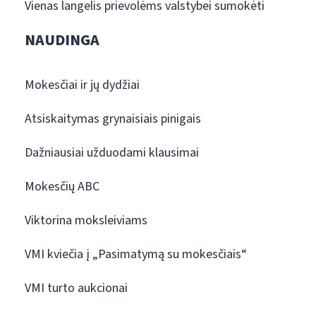
Vienas langelis prievolėms valstybei sumokėti
NAUDINGA
Mokesčiai ir jų dydžiai
Atsiskaitymas grynaisiais pinigais
Dažniausiai užduodami klausimai
Mokesčių ABC
Viktorina moksleiviams
VMI kviečia į „Pasimatymą su mokesčiais“
VMI turto aukcionai