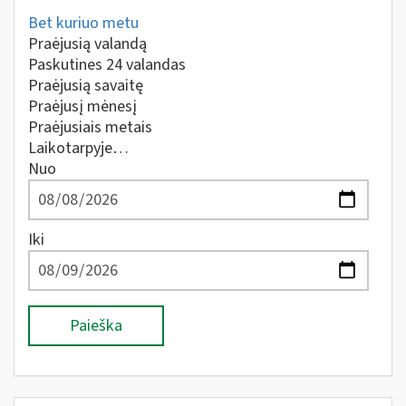
Bet kuriuo metu
Praėjusią valandą
Paskutines 24 valandas
Praėjusią savaitę
Praėjusį mėnesį
Praėjusiais metais
Laikotarpyje…
Nuo
Iki
Paieška