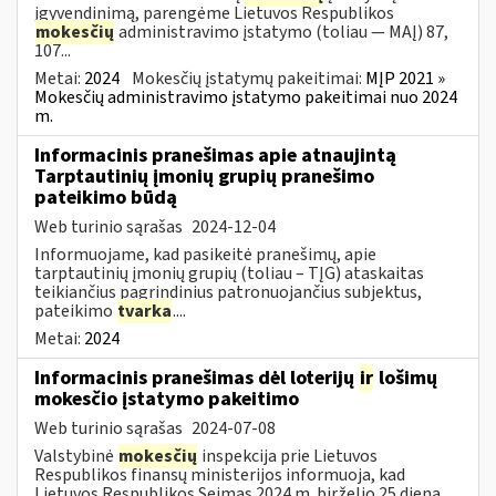
įgyvendinimą, parengėme Lietuvos Respublikos
mokesčių
administravimo įstatymo (toliau — MAĮ) 87,
107...
Metai:
2024
Mokesčių įstatymų pakeitimai:
MĮP 2021 »
Mokesčių administravimo įstatymo pakeitimai nuo 2024
m.
Informacinis pranešimas apie atnaujintą
Tarptautinių įmonių grupių pranešimo
pateikimo būdą
Web turinio sąrašas
2024-12-04
Informuojame, kad pasikeitė pranešimų, apie
tarptautinių įmonių grupių (toliau – TĮG) ataskaitas
teikiančius pagrindinius patronuojančius subjektus,
pateikimo
tvarka
....
Metai:
2024
Informacinis pranešimas dėl loterijų
ir
lošimų
mokesčio įstatymo pakeitimo
Web turinio sąrašas
2024-07-08
Valstybinė
mokesčių
inspekcija prie Lietuvos
Respublikos finansų ministerijos informuoja, kad
Lietuvos Respublikos Seimas 2024 m. birželio 25 dieną