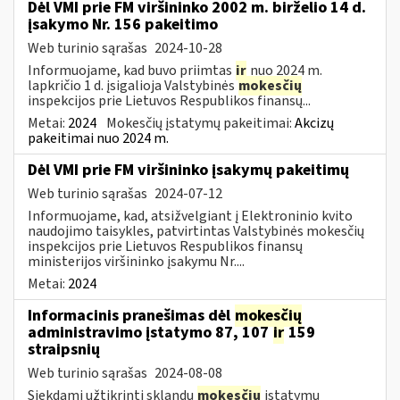
Dėl VMI prie FM viršininko 2002 m. birželio 14 d.
įsakymo Nr. 156 pakeitimo
Web turinio sąrašas
2024-10-28
Informuojame, kad buvo priimtas
ir
nuo 2024 m.
lapkričio 1 d. įsigalioja Valstybinės
mokesčių
inspekcijos prie Lietuvos Respublikos finansų...
Metai:
2024
Mokesčių įstatymų pakeitimai:
Akcizų
pakeitimai nuo 2024 m.
Dėl VMI prie FM viršininko įsakymų pakeitimų
Web turinio sąrašas
2024-07-12
Informuojame, kad, atsižvelgiant į Elektroninio kvito
naudojimo taisykles, patvirtintas Valstybinės mokesčių
inspekcijos prie Lietuvos Respublikos finansų
ministerijos viršininko įsakymu Nr....
Metai:
2024
Informacinis pranešimas dėl
mokesčių
administravimo įstatymo 87, 107
ir
159
straipsnių
Web turinio sąrašas
2024-08-08
Siekdami užtikrinti sklandų
mokesčių
įstatymų