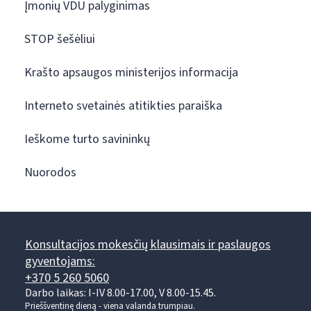
Įmonių VDU palyginimas
STOP šešėliui
Krašto apsaugos ministerijos informacija
Interneto svetainės atitikties paraiška
Ieškome turto savininkų
Nuorodos
Konsultacijos mokesčių klausimais ir paslaugos
gyventojams:
+370 5 260 5060
Darbo laikas: I-IV 8.00-17.00, V 8.00-15.45.
Prieššventinę dieną - viena valanda trumpiau.