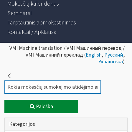
Mokesčių kalendorius
Seminarai
Tarptautinis apmokestinimas
Kontaktai / Apklausa
VMI Machine translation / VMI Машинный перевод /
VMI Машинний переклад (
English
,
Русский
,
Українська
)
Paieška
Kategorijos