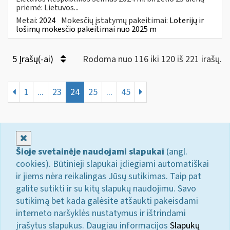
priėmė: Lietuvos...
Metai:
2024
Mokesčių įstatymų pakeitimai:
Loterijų ir
lošimų mokesčio pakeitimai nuo 2025 m
5 Įrašų(-ai)
Rodoma nuo 116 iki 120 iš 221 irašų.
1
...
23
24
25
...
45
Uždaryti
Šioje svetainėje naudojami slapukai
(angl.
cookies). Būtinieji slapukai įdiegiami automatiškai
ir jiems nėra reikalingas Jūsų sutikimas. Taip pat
galite sutikti ir su kitų slapukų naudojimu. Savo
sutikimą bet kada galėsite atšaukti pakeisdami
interneto naršyklės nustatymus ir ištrindami
įrašytus slapukus. Daugiau informacijos
Slapukų