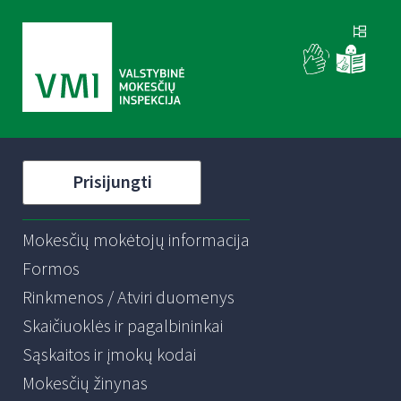
Prisijungti
Mokesčių mokėtojų informacija
Formos
Rinkmenos / Atviri duomenys
Skaičiuoklės ir pagalbininkai
Sąskaitos ir įmokų kodai
Mokesčių žinynas