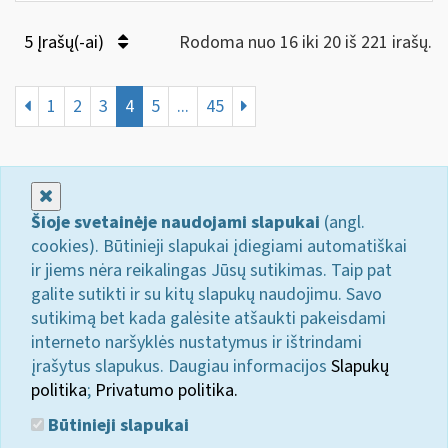
5 Įrašų(-ai)
Rodoma nuo 16 iki 20 iš 221 irašų.
1
2
3
4
5
...
45
Uždaryti
Šioje svetainėje naudojami slapukai
(angl.
cookies). Būtinieji slapukai įdiegiami automatiškai
ir jiems nėra reikalingas Jūsų sutikimas. Taip pat
galite sutikti ir su kitų slapukų naudojimu. Savo
sutikimą bet kada galėsite atšaukti pakeisdami
interneto naršyklės nustatymus ir ištrindami
įrašytus slapukus. Daugiau informacijos
Slapukų
politika
;
Privatumo politika.
Būtinieji slapukai