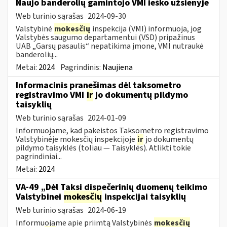
Naujo banderolių gamintojo VMI ieško užsienyje
Web turinio sąrašas
2024-09-30
Valstybinė
mokesčių
inspekcija (VMI) informuoja, jog
Valstybės saugumo departamentui (VSD) pripažinus
UAB „Garsų pasaulis“ nepatikima įmone, VMI nutraukė
banderolių...
Metai:
2024
Pagrindinis:
Naujiena
Informacinis pranešimas dėl taksometro
registravimo VMI
ir
jo dokumentų pildymo
taisyklių
Web turinio sąrašas
2024-01-09
Informuojame, kad pakeistos Taksometro registravimo
Valstybinėje mokesčių inspekcijoje
ir
jo dokumentų
pildymo taisyklės (toliau — Taisyklės). Atlikti tokie
pagrindiniai...
Metai:
2024
VA-49 „Dėl Taksi dispečerinių duomenų teikimo
Valstybinei
mokesčių
inspekcijai taisyklių
Web turinio sąrašas
2024-06-19
Informuojame apie priimtą Valstybinės
mokesčių