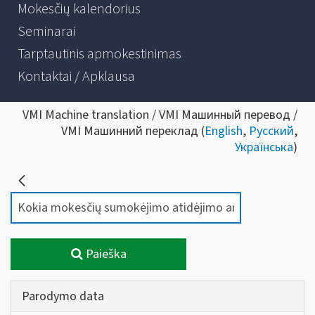
Mokesčių kalendorius
Seminarai
Tarptautinis apmokestinimas
Kontaktai / Apklausa
VMI Machine translation / VMI Машинный перевод /
VMI Машинний переклад (
English
,
Русский
,
Українська
)
Paieška
Parodymo data