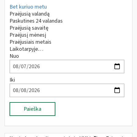
Bet kuriuo metu
Praėjusią valandą
Paskutines 24 valandas
Praėjusią savaitę
Praėjusį mėnesį
Praėjusiais metais
Laikotarpyje…
Nuo
Iki
Paieška