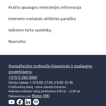
Krašto apsaugos ministerijos informacija
Interneto svetainės atitikties paraiška
Ieškome turto savininkų
Nuorodos
Konsultacijos mokesčių klausimais ir paslaugos
gyventojams:
+370 5 260 5060
Darbo laikas: I-IV 8.00-17.00, V 8.00-15.45.
Prieššventinę dieną - viena valanda trumpiau.
Kiekvieno mėnesio antrą penktadienį 8.00 val. - 12.00 val.
Mano VMI
Paklausimas per