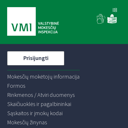
Prisijungti
Mokesčių mokėtojų informacija
Formos
Rinkmenos / Atviri duomenys
Skaičiuoklės ir pagalbininkai
Sąskaitos ir įmokų kodai
Mokesčių žinynas