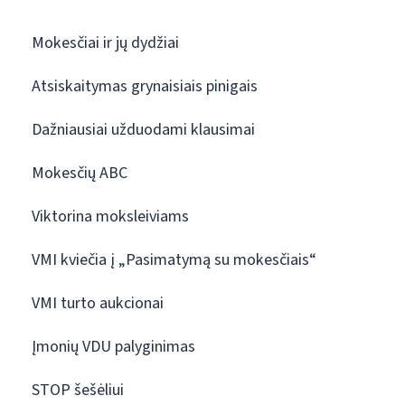
Mokesčiai ir jų dydžiai
Atsiskaitymas grynaisiais pinigais
Dažniausiai užduodami klausimai
Mokesčių ABC
Viktorina moksleiviams
VMI kviečia į „Pasimatymą su mokesčiais“
VMI turto aukcionai
Įmonių VDU palyginimas
STOP šešėliui