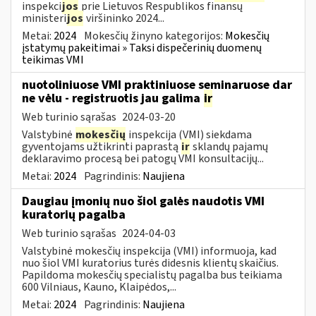
inspekci
jos
prie Lietuvos Respublikos finansų
ministeri
jos
viršininko 2024...
Metai:
2024
Mokesčių žinyno kategorijos:
Mokesčių
įstatymų pakeitimai » Taksi dispečerinių duomenų
teikimas VMI
nuotoliniuose VMI praktiniuose seminaruose dar
ne vėlu - registruotis jau galima
ir
Web turinio sąrašas
2024-03-20
Valstybinė
mokesčių
inspekcija (VMI) siekdama
gyventojams užtikrinti paprastą
ir
sklandų pajamų
deklaravimo procesą bei patogų VMI konsultacijų...
Metai:
2024
Pagrindinis:
Naujiena
Daugiau įmonių nuo šiol galės naudotis VMI
kuratorių pagalba
Web turinio sąrašas
2024-04-03
Valstybinė mokesčių inspekcija (VMI) informuoja, kad
nuo šiol VMI kuratorius turės didesnis klientų skaičius.
Papildoma mokesčių specialistų pagalba bus teikiama
600 Vilniaus, Kauno, Klaipėdos,...
Metai:
2024
Pagrindinis:
Naujiena