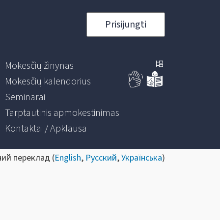
Prisijungti
Mokesčių žinynas
Mokesčių kalendorius
Seminarai
Tarptautinis apmokestinimas
Kontaktai / Apklausa
ний переклад (
English
,
Русский
,
Українська
)