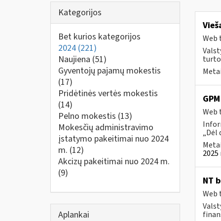
Kategorijos
Vieš
Bet kurios kategorijos
Web t
2024
(221)
Valst
Naujiena
(51)
turto
Gyventojų pajamų mokestis
Metai
(17)
Pridėtinės vertės mokestis
GPM 
(14)
Web t
Pelno mokestis
(13)
Infor
Mokesčių administravimo
„Dėl 
įstatymo pakeitimai nuo 2024
Metai
m.
(12)
2025 
Akcizų pakeitimai nuo 2024 m.
(9)
NT b
Web t
Valst
Aplankai
finan