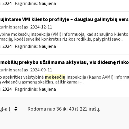
:
2024
Pagrindinis:
Naujiena
ujintame VMI kliento profilyje – daugiau galimybių vers
urinio sąrašas
2024-12-11
ybinė mokesčių inspekcija (VMI) informuoja, kad atnaujino kliento pr
maciją, kodėl suveikė konkretus rizikos rodiklis, palyginti savo...
:
2024
Pagrindinis:
Naujiena
mobilių prekyba užsiimama aktyviau, vis didesnę rinkos
urinio sąrašas
2024-09-11
 apskrities valstybinė
mokesčių
inspekcija (Kauno AVMI) informu
ą vykdančių asmenų skaičius, atitinkamai –...
:
2024
Pagrindinis:
Naujiena
ų(-ai)
Rodoma nuo 36 iki 40 iš 221 irašų.