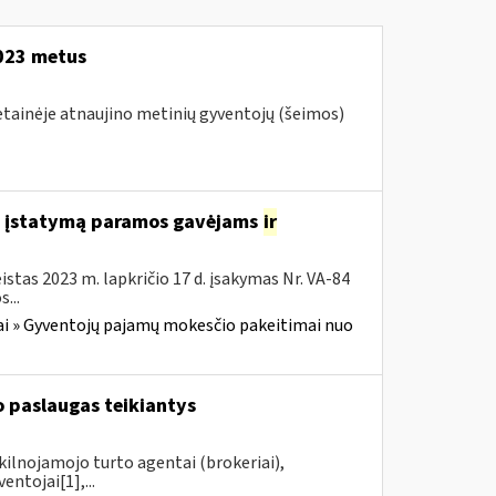
2023 metus
vetainėje atnaujino metinių gyventojų (šeimos)
o įstatymą paramos gavėjams
ir
stas 2023 m. lapkričio 17 d. įsakymas Nr. VA-84
...
i » Gyventojų pajamų mokesčio pakeitimai nuo
 paslaugas teikiantys
kilnojamojo turto agentai (brokeriai),
ntojai[1],...