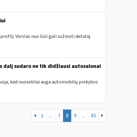
lui
ofilį. Verslas nuo šiol gali sužinoti detalią
 dalį sudaro ne tik didžiausi autosalonai
oja, kad nuosekliai auga automobilių prekybos
1
...
7
8
9
...
45