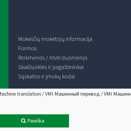
Mokesčių mokėtojų informacija
Formos
Rinkmenos / Atviri duomenys
Skaičiuoklės ir pagalbininkai
Sąskaitos ir įmokų kodai
Machine translation / VMI Машинный перевод / VMI Машин
Paieška