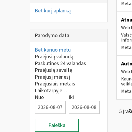
Metai
Bet kurį aplanką
Atna
Web t
Parodymo data
Valst
infor
Metai
Bet kuriuo metu
Praėjusią valandą
Paskutines 24 valandas
Auto
Praėjusią savaitę
Web t
Praėjusį mėnesį
Kauno
Praėjusiais metais
veikl
Laikotarpyje…
Metai
Nuo
Iki
5 Įraš
Paieška