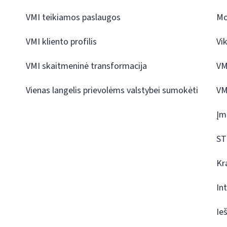
VMI teikiamos paslaugos
Mo
VMI kliento profilis
Vi
VMI skaitmeninė transformacija
VM
Vienas langelis prievolėms valstybei sumokėti
VM
Įm
ST
Kr
In
Ie