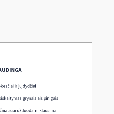
AUDINGA
kesčiai ir jų dydžiai
siskaitymas grynaisiais pinigais
žniausiai užduodami klausimai