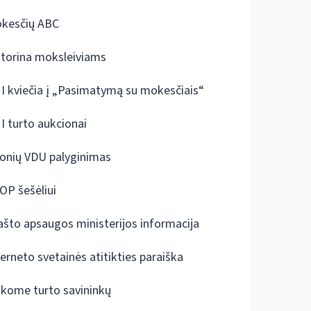
kesčių ABC
ktorina moksleiviams
I kviečia į „Pasimatymą su mokesčiais“
I turto aukcionai
onių VDU palyginimas
OP šešėliui
ašto apsaugos ministerijos informacija
terneto svetainės atitikties paraiška
škome turto savininkų