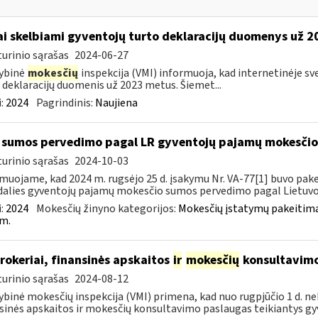
ai skelbiami gyventojų turto deklaracijų duomenys už 
urinio sąrašas
2024-06-27
ybinė
mokesčių
inspekcija (VMI) informuoja, kad internetinėje s
 deklaracijų duomenis už 2023 metus. Šiemet...
:
2024
Pagrindinis:
Naujiena
sumos pervedimo pagal LR gyventojų pajamų mokesči
urinio sąrašas
2024-10-03
muojame, kad 2024 m. rugsėjo 25 d. įsakymu Nr. VA-77[1] buvo pakei
dalies gyventojų pajamų mokesčio sumos pervedimo pagal Lietuvos
:
2024
Mokesčių žinyno kategorijos:
Mokesčių įstatymų pakeitima
m.
rokeriai, finansinės apskaitos
ir
mokesčių
konsultavimo
urinio sąrašas
2024-08-12
ybinė mokesčių inspekcija (VMI) primena, kad nuo rugpjūčio 1 d. ne
sinės apskaitos ir mokesčių konsultavimo paslaugas teikiantys gyve