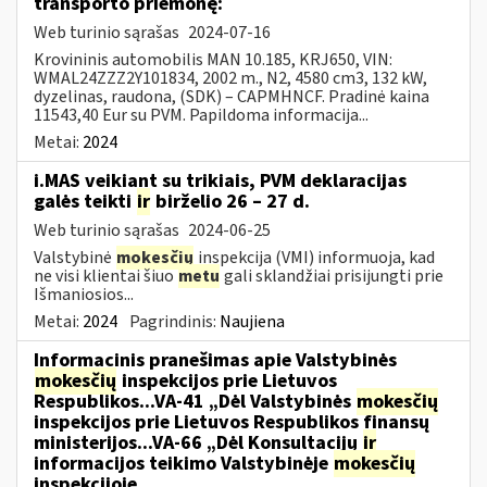
transporto priemonę:
Web turinio sąrašas
2024-07-16
Krovininis automobilis MAN 10.185, KRJ650, VIN:
WMAL24ZZZ2Y101834, 2002 m., N2, 4580 cm3, 132 kW,
dyzelinas, raudona, (SDK) – CAPMHNCF. Pradinė kaina
11543,40 Eur su PVM. Papildoma informacija...
Metai:
2024
i.MAS veikiant su trikiais, PVM deklaracijas
galės teikti
ir
birželio 26 – 27 d.
Web turinio sąrašas
2024-06-25
Valstybinė
mokesčių
inspekcija (VMI) informuoja, kad
ne visi klientai šiuo
metu
gali sklandžiai prisijungti prie
Išmaniosios...
Metai:
2024
Pagrindinis:
Naujiena
Informacinis pranešimas apie Valstybinės
mokesčių
inspekcijos prie Lietuvos
Respublikos...VA-41 „Dėl Valstybinės
mokesčių
inspekcijos prie Lietuvos Respublikos finansų
ministerijos...VA-66 „Dėl Konsultacijų
ir
informacijos teikimo Valstybinėje
mokesčių
inspekcijoje