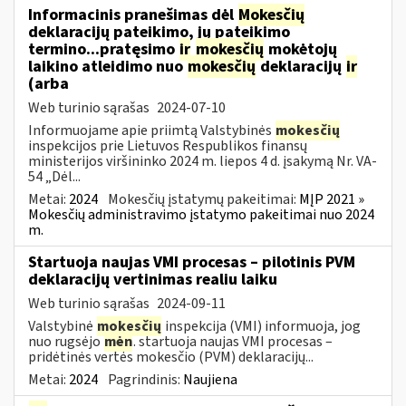
Informacinis pranešimas dėl
Mokesčių
deklaracijų pateikimo, jų pateikimo
termino...pratęsimo
ir
mokesčių
mokėtojų
laikino atleidimo nuo
mokesčių
deklaracijų
ir
(arba
Web turinio sąrašas
2024-07-10
Informuojame apie priimtą Valstybinės
mokesčių
inspekcijos prie Lietuvos Respublikos finansų
ministerijos viršininko 2024 m. liepos 4 d. įsakymą Nr. VA-
54 „Dėl...
Metai:
2024
Mokesčių įstatymų pakeitimai:
MĮP 2021 »
Mokesčių administravimo įstatymo pakeitimai nuo 2024
m.
Startuoja naujas VMI procesas – pilotinis PVM
deklaracijų vertinimas realiu laiku
Web turinio sąrašas
2024-09-11
Valstybinė
mokesčių
inspekcija (VMI) informuoja, jog
nuo rugsėjo
mėn
. startuoja naujas VMI procesas –
pridėtinės vertės mokesčio (PVM) deklaracijų...
Metai:
2024
Pagrindinis:
Naujiena