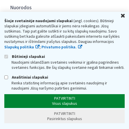
Nuorodos
U
Šioje svetainėje naudojami slapukai
(angl. cookies). Būtinieji
slapukai įdiegiami automatiškai ir jiems nėra reikalingas Jūsų
sutikimas. Taip pat galite sutikti ir su kitų slapukų naudojimu. Savo
sutikimą bet kada galėsite atšaukti pakeisdami interneto naršyklės
Konsultacijos mokesčių klausimais ir paslaugos
nustatymus ir ištrindami įrašytus slapukus. Daugiau informacijos
gyventojams:
Slapukų politika
;
Privatumo politika.
+370 5 260 5060
Būtinieji slapukai
Darbo laikas: I-IV 8.00-17.00, V 8.00-15.45.
Naudojami sklandžiam svetainės veikimui ir įgalina pagrindines
Prieššventinę dieną - viena valanda trumpiau.
svetainės funkcijas. Be šių slapukų svetainė negali tinkamai veikti.
Kiekvieno mėnesio antrą penktadienį 8.00 val. - 12.00 val.
Mano VMI
Paklausimas per
Analitiniai slapukai
Renka statistinę informaciją apie svetainės naudojimą ir
naudojami Jūsų naršymo patirties gerinimui.
PATVIRTINTI
Visus slapukus
PATVIRTINTI
Valstybinė mokesčių inspekcija prie Lietuvos
Pasirinktus slapukus
Respublikos finansų ministerijos