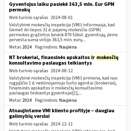
Gyventojus laiku pasiekė 363,5 mln. Eur GPM
permokų
Web turinio sąrašas
2024-08-01
Valstybinė mokesčių inspekcija (VMI) informuoja, kad
šiemet iki liepos 31 d. pajamų mokesčio (GPM)
permokos grąžintos beveik 870 tūkst. gyventojų, jiems
pervesta suma viršijo 363,5 mln. eurų....
Metai:
2024
Pagrindinis:
Naujiena
NT brokeriai, finansinės apskaitos
ir
mokesčių
konsultavimo paslaugas teikiantys
Web turinio sąrašas
2024-08-12
Valstybinė mokesčių inspekcija (VMI) primena, kad nuo
rugpjūčio 1 d. nekilnojamojo turto agentai (brokeriai),
finansinės apskaitos ir mokesčių konsultavimo
paslaugas teikiantys gyventojai[1],...
Metai:
2024
Pagrindinis:
Naujiena
Atnaujintame VMI kliento profilyje – daugiau
galimybių verslui
Web turinio sąrašas
2024-12-11