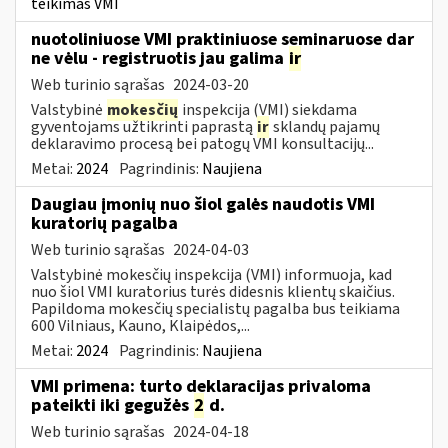
teikimas VMI
nuotoliniuose VMI praktiniuose seminaruose dar
ne vėlu - registruotis jau galima
ir
Web turinio sąrašas
2024-03-20
Valstybinė
mokesčių
inspekcija (VMI) siekdama
gyventojams užtikrinti paprastą
ir
sklandų pajamų
deklaravimo procesą bei patogų VMI konsultacijų...
Metai:
2024
Pagrindinis:
Naujiena
Daugiau įmonių nuo šiol galės naudotis VMI
kuratorių pagalba
Web turinio sąrašas
2024-04-03
Valstybinė mokesčių inspekcija (VMI) informuoja, kad
nuo šiol VMI kuratorius turės didesnis klientų skaičius.
Papildoma mokesčių specialistų pagalba bus teikiama
600 Vilniaus, Kauno, Klaipėdos,...
Metai:
2024
Pagrindinis:
Naujiena
VMI primena: turto deklaracijas privaloma
pateikti iki gegužės
2
d.
Web turinio sąrašas
2024-04-18