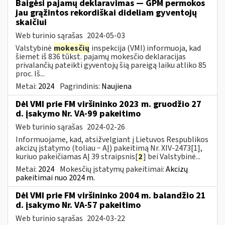
Baigėsi pajamų deklaravimas — GPM permokos
jau grąžintos rekordiškai dideliam gyventojų
skaičiui
Web turinio sąrašas
2024-05-03
Valstybinė
mokesčių
inspekcija (VMI) informuoja, kad
šiemet iš 836 tūkst. pajamų mokesčio deklaracijas
privalančių pateikti gyventojų šią pareigą laiku atliko 85
proc. Iš...
Metai:
2024
Pagrindinis:
Naujiena
Dėl VMI prie FM viršininko 2023 m. gruodžio 27
d. įsakymo Nr. VA-99 pakeitimo
Web turinio sąrašas
2024-02-26
Informuojame, kad, atsižvelgiant į Lietuvos Respublikos
akcizų įstatymo (toliau − AĮ) pakeitimą Nr. XIV-2473[1],
kuriuo pakeičiamas AĮ 39 straipsnis[
2
] bei Valstybinė...
Metai:
2024
Mokesčių įstatymų pakeitimai:
Akcizų
pakeitimai nuo 2024 m.
Dėl VMI prie FM viršininko 2004 m. balandžio 21
d. įsakymo Nr. VA-57 pakeitimo
Web turinio sąrašas
2024-03-22