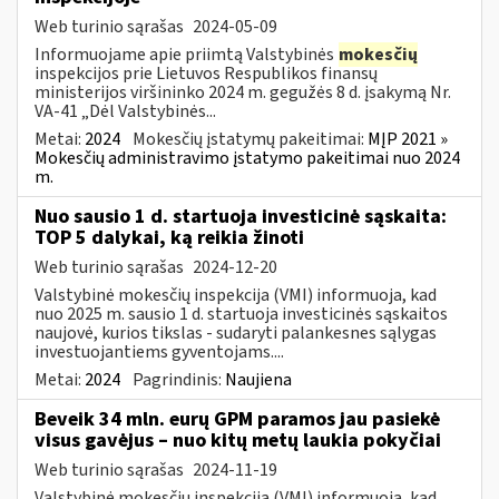
Web turinio sąrašas
2024-05-09
Informuojame apie priimtą Valstybinės
mokesčių
inspekcijos prie Lietuvos Respublikos finansų
ministerijos viršininko 2024 m. gegužės 8 d. įsakymą Nr.
VA-41 „Dėl Valstybinės...
Metai:
2024
Mokesčių įstatymų pakeitimai:
MĮP 2021 »
Mokesčių administravimo įstatymo pakeitimai nuo 2024
m.
Nuo sausio 1 d. startuoja investicinė sąskaita:
TOP 5 dalykai, ką reikia žinoti
Web turinio sąrašas
2024-12-20
Valstybinė mokesčių inspekcija (VMI) informuoja, kad
nuo 2025 m. sausio 1 d. startuoja investicinės sąskaitos
naujovė, kurios tikslas - sudaryti palankesnes sąlygas
investuojantiems gyventojams....
Metai:
2024
Pagrindinis:
Naujiena
Beveik 34 mln. eurų GPM paramos jau pasiekė
visus gavėjus – nuo kitų metų laukia pokyčiai
Web turinio sąrašas
2024-11-19
Valstybinė mokesčių inspekcija (VMI) informuoja, kad