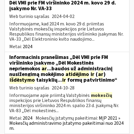
Dėl VMI prie FM viršininko 2024 m. kovo 29 d.
įsakymo Nr. VA-33
Web turinio sąrašas
2024-04-02
Informuojame, kad 2024 m. kovo 29 d. priimtas
Valstybinės mokesčių inspekcijos prie Lietuvos
Respublikos finansų ministerijos viršininko įsakymas Nr.
VA-33 „Dėl Elektroninio kvito naudojimo...
Metai:
2024
Informacinis pranešimas „Dėl VMI prie FM
viršininko įsakymo „Dėl Mokestinės
nepriemokos
ar
...baudos už administracinį
nusižengimą mokėjimo
atidėjimo
ir
(
ar
)
išdėstymo
taisyklių...
ir
formų patvirtinimo“
Web turinio sąrašas
2024-10-28
Informuojame apie priimtą Valstybinės
mokesčių
inspekcijos prie Lietuvos Respublikos finansų
ministerijos viršininko 2024 m. spalio 23 d. įsakymą Nr.
VA-83 „Dėl mokestinės...
Metai:
2024
Mokesčių įstatymų pakeitimai:
MĮP 2021 »
Mokesčių administravimo įstatymo pakeitimai nuo 2024
m.