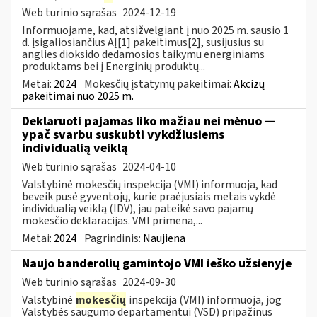
Web turinio sąrašas
2024-12-19
Informuojame, kad, atsižvelgiant į nuo 2025 m. sausio 1
d. įsigaliosiančius AĮ[1] pakeitimus[2], susijusius su
anglies dioksido dedamosios taikymu energiniams
produktams bei į Energinių produktų...
Metai:
2024
Mokesčių įstatymų pakeitimai:
Akcizų
pakeitimai nuo 2025 m.
Deklaruoti pajamas liko mažiau nei mėnuo —
ypač svarbu suskubti vykdžiusiems
individualią veiklą
Web turinio sąrašas
2024-04-10
Valstybinė mokesčių inspekcija (VMI) informuoja, kad
beveik pusė gyventojų, kurie praėjusiais metais vykdė
individualią veiklą (IDV), jau pateikė savo pajamų
mokesčio deklaracijas. VMI primena,...
Metai:
2024
Pagrindinis:
Naujiena
Naujo banderolių gamintojo VMI ieško užsienyje
Web turinio sąrašas
2024-09-30
Valstybinė
mokesčių
inspekcija (VMI) informuoja, jog
Valstybės saugumo departamentui (VSD) pripažinus