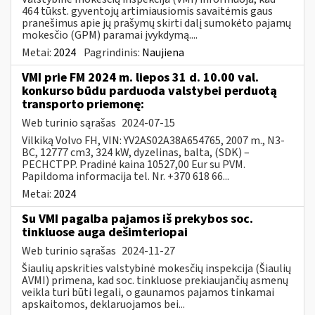
464 tūkst. gyventojų artimiausiomis savaitėmis gaus
pranešimus apie jų prašymų skirti dalį sumokėto pajamų
mokesčio (GPM) paramai įvykdymą....
Metai:
2024
Pagrindinis:
Naujiena
VMI prie FM 2024 m. liepos 31 d. 10.00 val.
konkurso būdu parduoda valstybei perduotą
transporto priemonę:
Web turinio sąrašas
2024-07-15
Vilkiką Volvo FH, VIN: YV2AS02A38A654765, 2007 m., N3-
BC, 12777 cm3, 324 kW, dyzelinas, balta, (SDK) –
PECHCTPP. Pradinė kaina 10527,00 Eur su PVM.
Papildoma informacija tel. Nr. +370 618 66...
Metai:
2024
Su VMI pagalba pajamos iš prekybos soc.
tinkluose auga dešimteriopai
Web turinio sąrašas
2024-11-27
Šiaulių apskrities valstybinė mokesčių inspekcija (Šiaulių
AVMI) primena, kad soc. tinkluose prekiaujančių asmenų
veikla turi būti legali, o gaunamos pajamos tinkamai
apskaitomos, deklaruojamos bei...