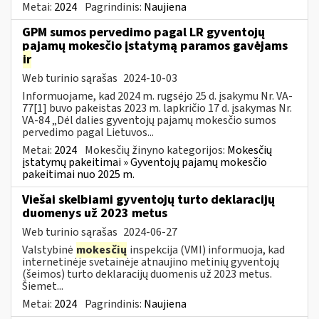
Metai:
2024
Pagrindinis:
Naujiena
GPM sumos pervedimo pagal LR gyventojų
pajamų mokesčio įstatymą paramos gavėjams
ir
Web turinio sąrašas
2024-10-03
Informuojame, kad 2024 m. rugsėjo 25 d. įsakymu Nr. VA-
77[1] buvo pakeistas 2023 m. lapkričio 17 d. įsakymas Nr.
VA-84 „Dėl dalies gyventojų pajamų mokesčio sumos
pervedimo pagal Lietuvos...
Metai:
2024
Mokesčių žinyno kategorijos:
Mokesčių
įstatymų pakeitimai » Gyventojų pajamų mokesčio
pakeitimai nuo 2025 m.
Viešai skelbiami gyventojų turto deklaracijų
duomenys už 2023 metus
Web turinio sąrašas
2024-06-27
Valstybinė
mokesčių
inspekcija (VMI) informuoja, kad
internetinėje svetainėje atnaujino metinių gyventojų
(šeimos) turto deklaracijų duomenis už 2023 metus.
Šiemet...
Metai:
2024
Pagrindinis:
Naujiena