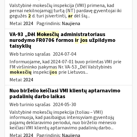
Valstybinė mokesčių inspekcija (VMI) primena, kad
pernai nekilnojamąjį turtą (NT) pardavę gyventojai iki
gegužės
2
d. turi įsivertinti,
ar
dėl šių...
Metai:
2024
Pagrindinis:
Naujiena
VA-93 „Dėl
Mokesčių
administratoriaus
nurodymo FR0706 formos
ir
jos
užpildymo
taisyklių
Web turinio sąrašas
2024-07-04
Informuojame, kad 2024-07-01 buvo priimtas VMI prie
FM viršininko įsakymas Nr. VA-53 „Dėl Valstybinės
mokesčių
inspekci
jos
prie Lietuvos...
Metai:
2024
Nuo birželio keičiasi VMI klientų aptarnavimo
padalinių darbo laikas
Web turinio sąrašas
2024-05-30
Valstybinė mokesčių inspekcija (toliau – VMI)
informuoja, kad pasibaigus intensyviam gyventojų
pajamų deklaravimo periodui, nuo birželio mėnesio
keičiasi VMI klientų aptarnavimo padalinių darbo...
Metai:
2024
Pagrindinis:
Naujiena