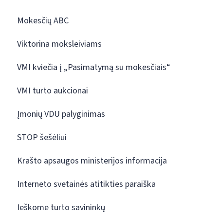
Mokesčių ABC
Viktorina moksleiviams
VMI kviečia į „Pasimatymą su mokesčiais“
VMI turto aukcionai
Įmonių VDU palyginimas
STOP šešėliui
Krašto apsaugos ministerijos informacija
Interneto svetainės atitikties paraiška
Ieškome turto savininkų