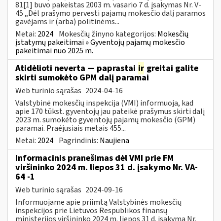
81[1] buvo pakeistas 2003 m. vasario 7 d. įsakymas Nr. V-
45 „Dėl prašymo pervesti pajamų mokesčio dalį paramos
gavėjams ir (arba) politinėms...
Metai:
2024
Mokesčių žinyno kategorijos:
Mokesčių
įstatymų pakeitimai » Gyventojų pajamų mokesčio
pakeitimai nuo 2025 m.
Atidėlioti neverta — paprastai
ir
greitai galite
skirti sumokėto GPM dalį paramai
Web turinio sąrašas
2024-04-16
Valstybinė mokesčių inspekcija (VMI) informuoja, kad
apie 170 tūkst. gyventojų jau pateikė prašymus skirti dalį
2023 m. sumokėto gyventojų pajamų mokesčio (GPM)
paramai. Praėjusiais metais 455...
Metai:
2024
Pagrindinis:
Naujiena
Informacinis pranešimas dėl VMI prie FM
viršininko 2024 m. liepos 31 d. įsakymo Nr. VA-
64 -1
Web turinio sąrašas
2024-09-16
Informuojame apie priimtą Valstybinės mokesčių
inspekcijos prie Lietuvos Respublikos finansų
ministerijos viršininko 2024 m. liepos 31 d. įsakymą Nr.