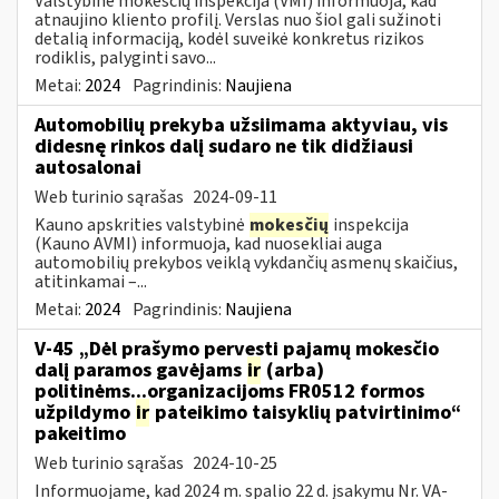
Valstybinė mokesčių inspekcija (VMI) informuoja, kad
atnaujino kliento profilį. Verslas nuo šiol gali sužinoti
detalią informaciją, kodėl suveikė konkretus rizikos
rodiklis, palyginti savo...
Metai:
2024
Pagrindinis:
Naujiena
Automobilių prekyba užsiimama aktyviau, vis
didesnę rinkos dalį sudaro ne tik didžiausi
autosalonai
Web turinio sąrašas
2024-09-11
Kauno apskrities valstybinė
mokesčių
inspekcija
(Kauno AVMI) informuoja, kad nuosekliai auga
automobilių prekybos veiklą vykdančių asmenų skaičius,
atitinkamai –...
Metai:
2024
Pagrindinis:
Naujiena
V-45 „Dėl prašymo pervesti pajamų mokesčio
dalį paramos gavėjams
ir
(arba)
politinėms...organizacijoms FR0512 formos
užpildymo
ir
pateikimo taisyklių patvirtinimo“
pakeitimo
Web turinio sąrašas
2024-10-25
Informuojame, kad 2024 m. spalio 22 d. įsakymu Nr. VA-