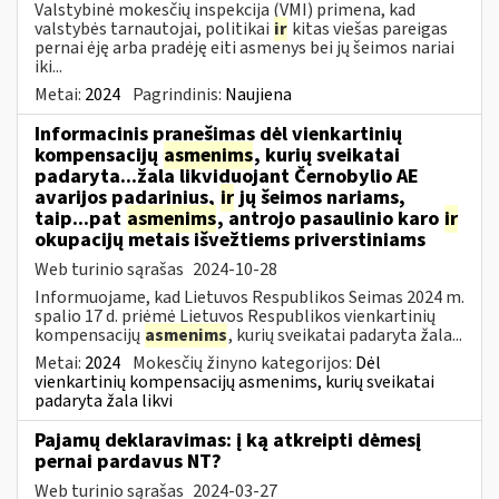
Valstybinė mokesčių inspekcija (VMI) primena, kad
valstybės tarnautojai, politikai
ir
kitas viešas pareigas
pernai ėję arba pradėję eiti asmenys bei jų šeimos nariai
iki...
Metai:
2024
Pagrindinis:
Naujiena
Informacinis pranešimas dėl vienkartinių
kompensacijų
asmenims
, kurių sveikatai
padaryta...žala likviduojant Černobylio AE
avarijos padarinius,
ir
jų šeimos nariams,
taip...pat
asmenims
, antrojo pasaulinio karo
ir
okupacijų metais išvežtiems priverstiniams
Web turinio sąrašas
2024-10-28
Informuojame, kad Lietuvos Respublikos Seimas 2024 m.
spalio 17 d. priėmė Lietuvos Respublikos vienkartinių
kompensacijų
asmenims
, kurių sveikatai padaryta žala...
Metai:
2024
Mokesčių žinyno kategorijos:
Dėl
vienkartinių kompensacijų asmenims, kurių sveikatai
padaryta žala likvi
Pajamų deklaravimas: į ką atkreipti dėmesį
pernai pardavus NT?
Web turinio sąrašas
2024-03-27