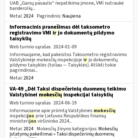
UAB „Garsų pasaulis“ nepatikima įmone, VMI nutraukė
banderolių...
Metai:
2024
Pagrindinis:
Naujiena
Informacinis pranešimas dėl taksometro
registravimo VMI
ir
jo dokumentų pildymo
taisyklių
Web turinio sąrašas
2024-01-09
Informuojame, kad pakeistos Taksometro registravimo
Valstybinėje mokesčių inspekcijoje
ir
jo dokumentų
pildymo taisyklės (toliau — Taisyklės). Atlikti tokie
pagrindiniai...
Metai:
2024
VA-49 „Dėl Taksi dispečerinių duomenų teikimo
Valstybinei
mokesčių
inspekcijai taisyklių
Web turinio sąrašas
2024-06-19
Informuojame apie priimtą Valstybinės
mokesčių
inspekci
jos
prie Lietuvos Respublikos finansų
ministeri
jos
viršininko 2024...
Metai:
2024
Mokesčių žinyno kategorijos:
Mokesčių
įstatymų pakeitimai » Taksi dispečerinių duomenų