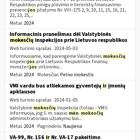
Respublikos pinigų plovimo ir teroristų finansavimo
prevenci
jos
įstatymo Nr. VIII-275 2, 9, 10, 11, 15, 16, 21,
22, 23, 25,...
Metai:
2024
Informacinis pranešimas dėl Valstybinės
mokesčių
inspekcijos prie Lietuvos respublikos
Web turinio sąrašas
2024-05-03
Informuojame, kad parengėme Valstybinės
mokesčių
inspekci
jos
prie Lietuvos Respublikos finansų
ministeri
jos
viršininko...
Metai:
2024
Mokesčiai:
Pelno mokestis
VMI vardu bus atliekamos gyventojų
ir
įmonių
apklausos
Web turinio sąrašas
2024-01-05
Valstybinė
mokesčių
inspekcija (toliau – VMI)
informuoja, jog š. m. sausio
mėn
.
mokesčių
administratoriaus užsakymu bus...
Metai:
2024
Pagrindinis:
Naujiena
VA-99, Nr. 156
ir
Nr. VA-17 pakeitimo