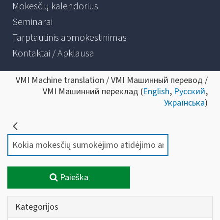
Mokesčių kalendorius
Seminarai
Tarptautinis apmokestinimas
Kontaktai / Apklausa
VMI Machine translation / VMI Машинный перевод /
VMI Машинний переклад (
English
,
Русский
,
Українська
)
Paieška
Kategorijos