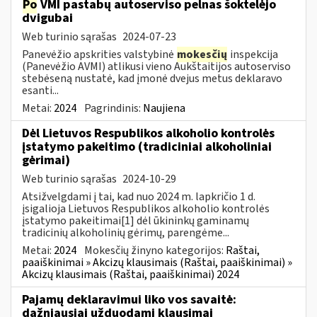
Po
VMI pastabų autoserviso pelnas šoktelėjo
dvigubai
Web turinio sąrašas
2024-07-23
Panevėžio apskrities valstybinė
mokesčių
inspekcija
(Panevėžio AVMI) atlikusi vieno Aukštaitijos autoserviso
stebėseną nustatė, kad įmonė dvejus metus deklaravo
esanti...
Metai:
2024
Pagrindinis:
Naujiena
Dėl Lietuvos Respublikos alkoholio kontrolės
įstatymo pakeitimo (tradiciniai alkoholiniai
gėrimai)
Web turinio sąrašas
2024-10-29
Atsižvelgdami į tai, kad nuo 2024 m. lapkričio 1 d.
įsigalioja Lietuvos Respublikos alkoholio kontrolės
įstatymo pakeitimai[1] dėl ūkininkų gaminamų
tradicinių alkoholinių gėrimų, parengėme...
Metai:
2024
Mokesčių žinyno kategorijos:
Raštai,
paaiškinimai » Akcizų klausimais (Raštai, paaiškinimai) »
Akcizų klausimais (Raštai, paaiškinimai) 2024
Pajamų deklaravimui liko vos savaitė:
dažniausiai užduodami klausimai