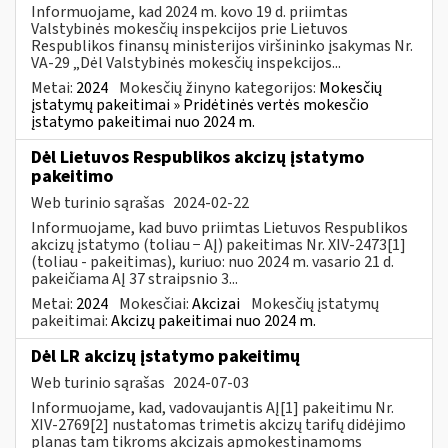
Informuojame, kad 2024 m. kovo 19 d. priimtas
Valstybinės mokesčių inspekcijos prie Lietuvos
Respublikos finansų ministerijos viršininko įsakymas Nr.
VA-29 „Dėl Valstybinės mokesčių inspekcijos...
Metai:
2024
Mokesčių žinyno kategorijos:
Mokesčių
įstatymų pakeitimai » Pridėtinės vertės mokesčio
įstatymo pakeitimai nuo 2024 m.
Dėl Lietuvos Respublikos akcizų įstatymo
pakeitimo
Web turinio sąrašas
2024-02-22
Informuojame, kad buvo priimtas Lietuvos Respublikos
akcizų įstatymo (toliau − AĮ) pakeitimas Nr. XIV-2473[1]
(toliau - pakeitimas), kuriuo: nuo 2024 m. vasario 21 d.
pakeičiama AĮ 37 straipsnio 3...
Metai:
2024
Mokesčiai:
Akcizai
Mokesčių įstatymų
pakeitimai:
Akcizų pakeitimai nuo 2024 m.
Dėl LR akcizų įstatymo pakeitimų
Web turinio sąrašas
2024-07-03
Informuojame, kad, vadovaujantis AĮ[1] pakeitimu Nr.
XIV-2769[2] nustatomas trimetis akcizų tarifų didėjimo
planas tam tikroms akcizais apmokestinamoms