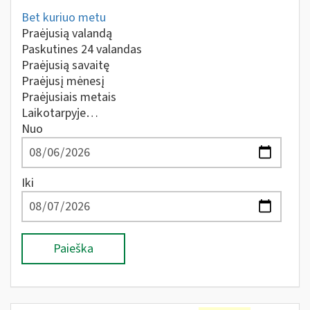
Bet kuriuo metu
Praėjusią valandą
Paskutines 24 valandas
Praėjusią savaitę
Praėjusį mėnesį
Praėjusiais metais
Laikotarpyje…
Nuo
Iki
Paieška