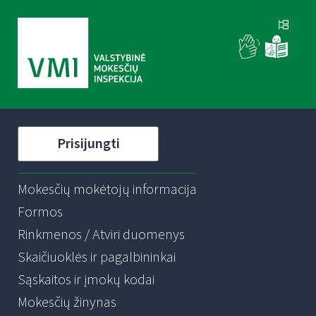
Prisijungti
Mokesčių mokėtojų informacija
Formos
Rinkmenos / Atviri duomenys
Skaičiuoklės ir pagalbininkai
Sąskaitos ir įmokų kodai
Mokesčių žinynas