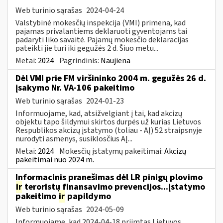
Web turinio sąrašas
2024-04-24
Valstybinė mokesčių inspekcija (VMI) primena, kad
pajamas privalantiems deklaruoti gyventojams tai
padaryti liko savaitė. Pajamų mokesčio deklaracijas
pateikti jie turi iki gegužės 2 d. Šiuo metu...
Metai:
2024
Pagrindinis:
Naujiena
Dėl VMI prie FM viršininko 2004 m. gegužės 26 d.
įsakymo Nr. VA-106 pakeitimo
Web turinio sąrašas
2024-01-23
Informuojame, kad, atsižvelgiant į tai, kad akcizų
objektu tapo šildymui skirtos durpės už kurias Lietuvos
Respublikos akcizų įstatymo (toliau - AĮ) 52 straipsnyje
nurodyti asmenys, susiklosčius AĮ...
Metai:
2024
Mokesčių įstatymų pakeitimai:
Akcizų
pakeitimai nuo 2024 m.
Informacinis pranešimas dėl LR pinigų plovimo
ir
teroristų finansavimo prevencijos...įstatymo
pakeitimo
ir
papildymo
Web turinio sąrašas
2024-05-09
Informuojame, kad 2024-04-18 priimtas Lietuvos