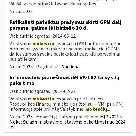
VA-64, kuriuo pripažintas netekusiu galios...
Metai:
2024
Patikslinti pateiktus prašymus skirti GPM dalį
paramai galima iki birželio 30 d.
Web turinio sąrašas
2024-06-12
Valstybinė
mokesčių
inspekcija (VMI) informuoja, kad
pirmosios gyventojų skirtos pajamų mokesčio (GPM)
dalies sumos gavėjus pasieks jau liepą, kiti pervedimai
bus atliekami...
Metai:
2024
Pagrindinis:
Naujiena
Informacinis pranešimas dėl VA-102 taisyklių
pakeitimo
Web turinio sąrašas
2024-02-22
Valstybinė
mokesčių
inspekcija prie Lietuvos
Respublikos finansų ministerijos (toliau ― VMI prie FM)
informuoja apie priimtą Valstybinės
mokesčių
...
Metai:
2024
Mokesčių įstatymų pakeitimai:
MĮP 2021 »
Mokesčių administravimo įstatymo pakeitimai nuo 2024
m.