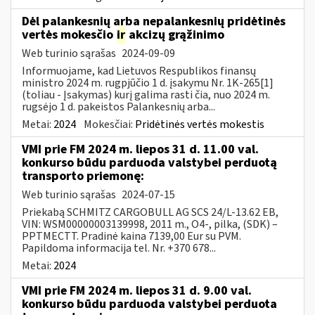
Dėl palankesnių arba nepalankesnių pridėtinės
vertės mokesčio
ir
akcizų grąžinimo
Web turinio sąrašas
2024-09-09
Informuojame, kad Lietuvos Respublikos finansų
ministro 2024 m. rugpjūčio 1 d. įsakymu Nr. 1K-265[1]
(toliau - Įsakymas) kurį galima rasti čia, nuo 2024 m.
rugsėjo 1 d. pakeistos Palankesnių arba...
Metai:
2024
Mokesčiai:
Pridėtinės vertės mokestis
VMI prie FM 2024 m. liepos 31 d. 11.00 val.
konkurso būdu parduoda valstybei perduotą
transporto priemonę:
Web turinio sąrašas
2024-07-15
Priekabą SCHMITZ CARGOBULL AG SCS 24/L-13.62 EB,
VIN: WSM00000003139998, 2011 m., O4-, pilka, (SDK) –
PPTMECTT. Pradinė kaina 7139,00 Eur su PVM.
Papildoma informacija tel. Nr. +370 678...
Metai:
2024
VMI prie FM 2024 m. liepos 31 d. 9.00 val.
konkurso būdu parduoda valstybei perduota