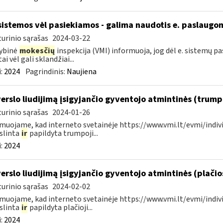
sistemos vėl pasiekiamos - galima naudotis e. paslaugo
urinio sąrašas
2024-03-22
ybinė
mokesčių
inspekcija (VMI) informuoja, jog dėl e. sistemų 
ai vėl gali sklandžiai...
:
2024
Pagrindinis:
Naujiena
verslo liudijimą įsigyjančio gyventojo atmintinės (trum
urinio sąrašas
2024-01-26
muojame, kad interneto svetainėje https://www.vmi.lt/evmi/indivi
slinta
ir
papildyta trumpoji...
:
2024
verslo liudijimą įsigyjančio gyventojo atmintinės (plači
urinio sąrašas
2024-02-02
muojame, kad interneto svetainėje https://www.vmi.lt/evmi/indivi
slinta
ir
papildyta plačioji...
:
2024