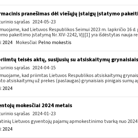
rmacinis pranešimas dėl viešųjų įstaigų įstatymo pakei
urinio sąrašas
2024-05-23
muojame, kad Lietuvos Respublikos Seimui 2023 m. lapkričio 16 d. 
ymo pakeitimo įstatymą Nr. XIV-2242, VĮĮ[1] yra išdėstytas nauja red
:
2024
Mokesčiai:
Pelno mokestis
priimtų teisės aktų, susijusių su atsiskaitymų grynaisia
urinio sąrašas
2024-04-15
muojame, kad priimtas Lietuvos Respublikos atsiskaitymų grynaisi
to atsiskaitymų už prekes (paslaugas) grynaisiais pinigais sumų ap
:
2024
ntojų mokesčiai 2024 metais
urinio sąrašas
2024-01-23
tinių Lietuvos gyventojų pajamų apmokestinimo tvarką nuo 2024 m.
:
2024