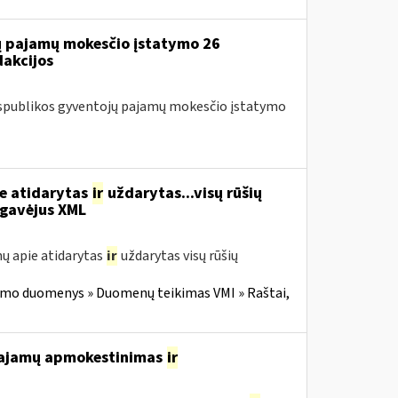
jų pajamų mokesčio įstatymo 26
dakcijos
Respublikos gyventojų pajamų mokesčio įstatymo
ie atidarytas
ir
uždarytas...visų rūšių
gavėjus XML
ų apie atidarytas
ir
uždarytas visų rūšių
imo duomenys » Duomenų teikimas VMI » Raštai,
 pajamų apmokestinimas
ir