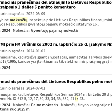
rmacinis pranešimas dėl atnaujinto Lietuvos Respublik
traipsnio 1 dalies 5 punkto komentaro
urinio sąrašas
2024-05-09
ybinė
mokesčių
inspekcija prie Lietuvos Respublikos finansų minis
vos Respublikos gyventojų pajamų mokesčio įstatymo 16...
:
2024
Mokesčiai:
Gyventojų pajamų mokestis
VMI prie FM viršininko 2002 m. lapkričio 25 d. įsakymo N
urinio sąrašas
2024-01-02
muojame, kad atsižvelgiant į nuostatas, numatytas Tarybos direkty
2019/1995, kuriose yra įtvirtinamas tik elektroninis prašymų grąžint
:
2024
rmacinis pranešimas dėl Lietuvos Respublikos pelno mo
urinio sąrašas
2024-07-01
muojame, kad Lietuvos Respublikos Seimas 2024 m. birželio 20 d.
mo Nr. IX-675 5, 12, 17, 30, 33, 34, 35, 382, 41
ir
43...
:
2024
Mokesčiai:
Pelno mokestis
Mokesčių žinyno kategorijos:
timai nuo 2025 m.