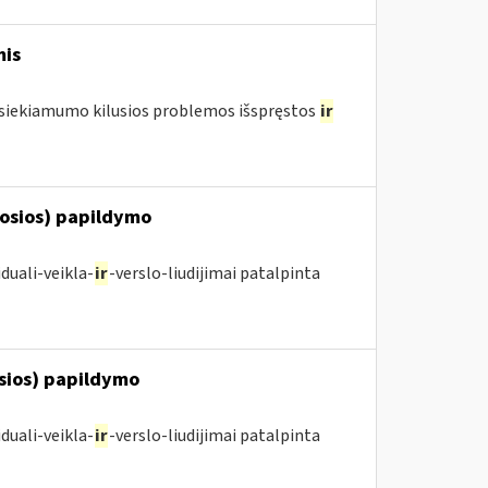
mis
pasiekiamumo kilusios problemos išspręstos
ir
posios) papildymo
duali-veikla-
ir
-verslo-liudijimai patalpinta
osios) papildymo
duali-veikla-
ir
-verslo-liudijimai patalpinta