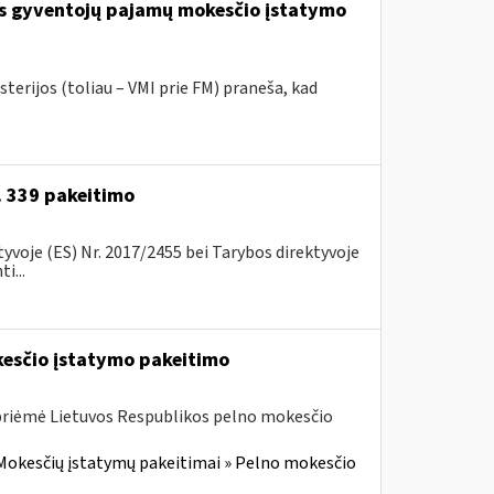
os gyventojų pajamų mokesčio įstatymo
terijos (toliau – VMI prie FM) praneša, kad
r. 339 pakeitimo
voje (ES) Nr. 2017/2455 bei Tarybos direktyvoje
i...
kesčio įstatymo pakeitimo
 priėmė Lietuvos Respublikos pelno mokesčio
Mokesčių įstatymų pakeitimai » Pelno mokesčio