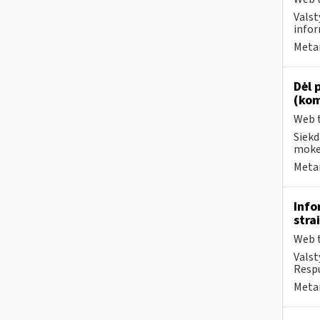
Valst
infor
Metai
Dėl 
(kom
Web t
Siekd
mokes
Metai
Info
stra
Web t
Valst
Respu
Metai