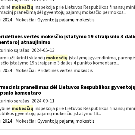
ybinė
mokesčių
inspekcija prie Lietuvos Respublikos finansų mini
macinį pranešimą dėl gyventojų pajamų mokesčio permokos...
:
2024
Mokesčiai:
Gyventojų pajamų mokestis
pridėtinės vertės mokesčio įstatymo 19 straipsnio 3 dal
entaro) atnaujinimo
urinio sąrašas
2024-05-13
ami užtikrinti sklandų
mokesčių
įstatymų įgyvendinimą, parengė
čio įstatymo 19 straipsnio 3 dalies 4 punkto komentaro...
:
2024
Mokesčiai:
Pridėtinės vertės mokestis
rmacinis pranešimas dėl Lietuvos Respublikos gyvento
ipsnio komentaro
urinio sąrašas
2024-09-11
ybinė
mokesčių
inspekcija prie Lietuvos Respublikos finansų mini
blikos gyventojų pajamų mokesčio įstatymo 13...
:
2024
Mokesčiai:
Gyventojų pajamų mokestis