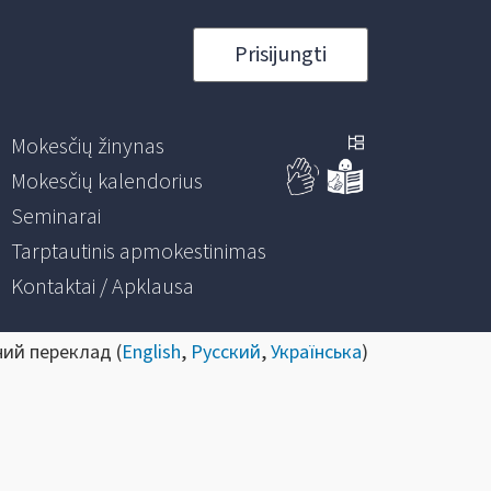
Prisijungti
Mokesčių žinynas
Mokesčių kalendorius
Seminarai
Tarptautinis apmokestinimas
Kontaktai / Apklausa
ний переклад (
English
,
Русский
,
Українська
)