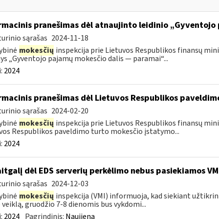
rmacinis pranešimas dėl atnaujinto leidinio „Gyventoj
urinio sąrašas
2024-11-18
ybinė
mokesčių
inspekcija prie Lietuvos Respublikos finansų minis
nys „Gyventojo pajamų mokesčio dalis — paramai“...
:
2024
rmacinis pranešimas dėl Lietuvos Respublikos paveldi
urinio sąrašas
2024-02-20
ybinė
mokesčių
inspekcija prie Lietuvos Respublikos finansų minis
vos Respublikos paveldimo turto mokesčio įstatymo...
:
2024
itgalį dėl EDS serverių perkėlimo nebus pasiekiamos VM
urinio sąrašas
2024-12-03
ybinė
mokesčių
inspekcija (VMI) informuoja, kad siekiant užtikri
 veiklą, gruodžio 7-8 dienomis bus vykdomi...
:
2024
Pagrindinis:
Naujiena