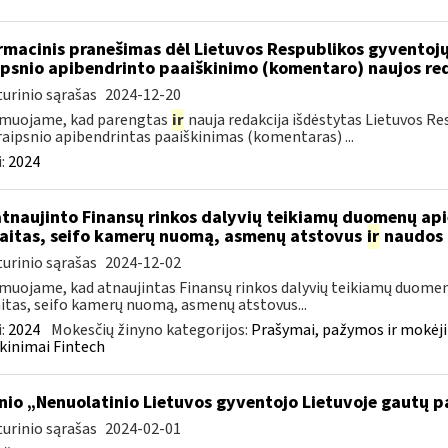
rmacinis pranešimas dėl Lietuvos Respublikos gyvento
ipsnio apibendrinto paaiškinimo (komentaro) naujos re
urinio sąrašas
2024-12-20
rmuojame, kad parengtas
ir
nauja redakcija išdėstytas Lietuvos 
raipsnio apibendrintas paaiškinimas (komentaras) ...
:
2024
atnaujinto Finansų rinkos dalyvių teikiamų duomenų ap
aitas, seifo kamerų nuomą, asmenų atstovus
ir
naudos 
urinio sąrašas
2024-12-02
muojame, kad atnaujintas Finansų rinkos dalyvių teikiamų duomen
itas, seifo kamerų nuomą, asmenų atstovus...
:
2024
Mokesčių žinyno kategorijos:
Prašymai, pažymos ir mokėj
kinimai Fintech
inio „Nenuolatinio Lietuvos gyventojo Lietuvoje gautų
urinio sąrašas
2024-02-01