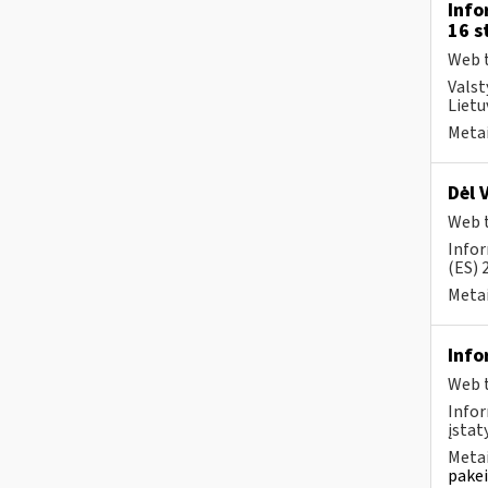
Info
16 s
Web t
Valst
Lietu
Metai
Dėl 
Web t
Infor
(ES) 
Metai
Info
Web t
Infor
įstaty
Metai
pakei