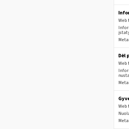
Info
Web t
Infor
įstat
Metai
Dėl 
Web t
Infor
nusta
Metai
Gyve
Web t
Nuola
Metai