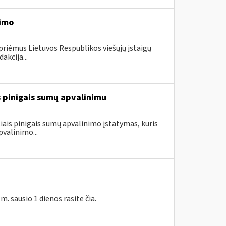
timo
priėmus Lietuvos Respublikos viešųjų įstaigų
akcija...
is pinigais sumų apvalinimu
ais pinigais sumų apvalinimo įstatymas, kuris
valinimo...
 sausio 1 dienos rasite čia.