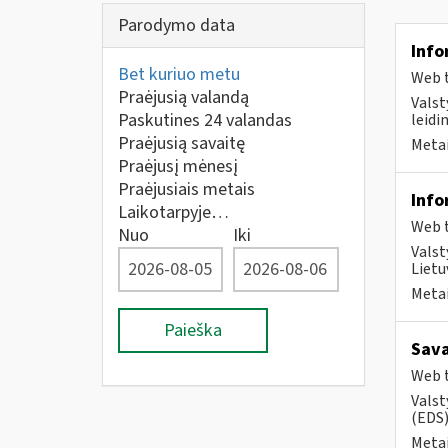
Parodymo data
Info
Bet kuriuo metu
Web t
Praėjusią valandą
Valst
Paskutines 24 valandas
leidi
Praėjusią savaitę
Metai
Praėjusį mėnesį
Praėjusiais metais
Info
Laikotarpyje…
Web t
Nuo
Iki
Valst
Lietu
Metai
Paieška
Sava
Web t
Valst
(EDS)
Metai