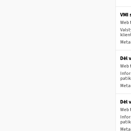
VMI 
Web t
Valst
klient
Metai
Dėl 
Web t
Infor
patik
Metai
Dėl 
Web t
Infor
patik
Metai