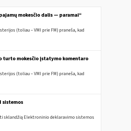
o pajamų mokesčio dalis — paramai“
terijos (toliau – VMI prie FM) praneša, kad
mo turto mokesčio įstatymo komentaro
terijos (toliau – VMI prie FM) praneša, kad
I sistemos
nti sklandžią Elektroninio deklaravimo sistemos