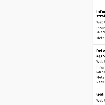
Info
stra
Web t
Info
26 st
Metai
Dėl 
sąsk
Web t
Infor
sąska
Metai
paaiš
leid
Web t