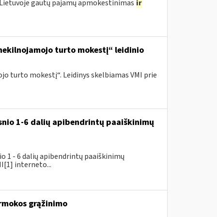
o Lietuvoje gautų pajamų apmokestinimas
ir
ekilnojamojo turto mokestį“ leidinio
o turto mokestį“. Leidinys skelbiamas VMI prie
snio 1-6 dalių apibendrintų paaiškinimų
 1 - 6 dalių apibendrintų paaiškinimų
[1] interneto...
rmokos grąžinimo