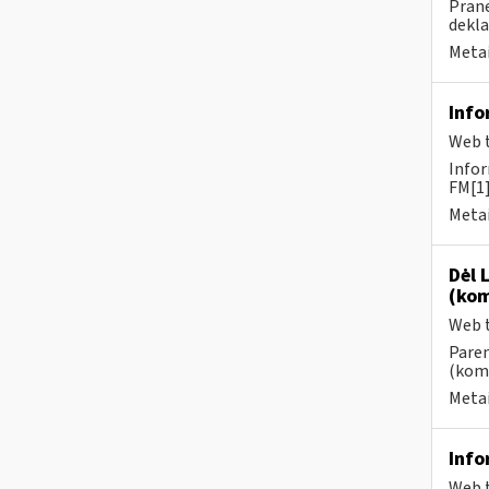
Prane
dekla
Metai
Info
Web t
Infor
FM[1]
Metai
Dėl 
(kom
Web t
Paren
(kome
Metai
Info
Web t