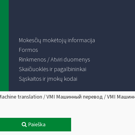
Mokesčių mokėtojų informacija
Formos
Rinkmenos / Atviri duomenys
Skaičiuoklės ir pagalbininkai
Sąskaitos ir įmokų kodai
Machine translation / VMI Машинный перевод / VMI Машин
Paieška