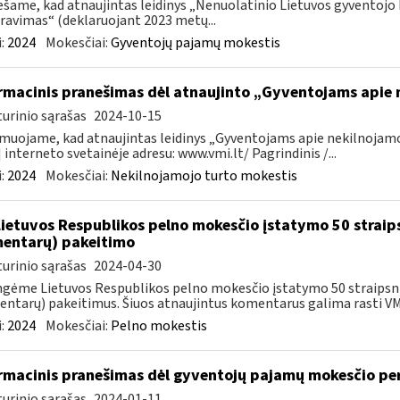
šame, kad atnaujintas leidinys „Nenuolatinio Lietuvos gyventoj
ravimas“ (deklaruojant 2023 metų...
:
2024
Mokesčiai:
Gyventojų pajamų mokestis
rmacinis pranešimas dėl atnaujinto „Gyventojams apie n
urinio sąrašas
2024-10-15
muojame, kad atnaujintas leidinys „Gyventojams apie nekilnojamoj
 interneto svetainėje adresu: www.vmi.lt/ Pagrindinis /...
:
2024
Mokesčiai:
Nekilnojamojo turto mokestis
Lietuvos Respublikos pelno mokesčio įstatymo 50 straip
entarų) pakeitimo
urinio sąrašas
2024-04-30
gėme Lietuvos Respublikos pelno mokesčio įstatymo 50 straipsnio
ntarų) pakeitimus. Šiuos atnaujintus komentarus galima rasti VMI
:
2024
Mokesčiai:
Pelno mokestis
rmacinis pranešimas dėl gyventojų pajamų mokesčio pe
urinio sąrašas
2024-01-11