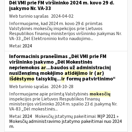
Dėl VMI prie FM viršininko 2024 m. kovo 29 d.
įsakymo Nr. VA-33
Web turinio sąrašas
2024-04-02
Informuojame, kad 2024 m. kovo 29 d. priimtas
Valstybinės mokesčių inspekcijos prie Lietuvos
Respublikos finansų ministerijos viršininko įsakymas Nr.
VA-33 „Dėl Elektroninio kvito naudojimo...
Metai:
2024
Informacinis pranešimas „Dėl VMI prie FM
viršininko įsakymo „Dėl Mokestinės
nepriemokos
ar
...baudos už administracinį
nusižengimą mokėjimo
atidėjimo
ir
(
ar
)
išdėstymo
taisyklių...
ir
formų patvirtinimo“
Web turinio sąrašas
2024-10-28
Informuojame apie priimtą Valstybinės
mokesčių
inspekcijos prie Lietuvos Respublikos finansų
ministerijos viršininko 2024 m. spalio 23 d. įsakymą Nr.
VA-83 „Dėl mokestinės...
Metai:
2024
Mokesčių įstatymų pakeitimai:
MĮP 2021 »
Mokesčių administravimo įstatymo pakeitimai nuo 2024
m.