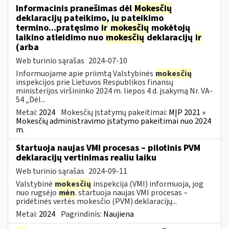
Informacinis pranešimas dėl
Mokesčių
deklaracijų pateikimo, jų pateikimo
termino...pratęsimo
ir
mokesčių
mokėtojų
laikino atleidimo nuo
mokesčių
deklaracijų
ir
(arba
Web turinio sąrašas
2024-07-10
Informuojame apie priimtą Valstybinės
mokesčių
inspekcijos prie Lietuvos Respublikos finansų
ministerijos viršininko 2024 m. liepos 4 d. įsakymą Nr. VA-
54 „Dėl...
Metai:
2024
Mokesčių įstatymų pakeitimai:
MĮP 2021 »
Mokesčių administravimo įstatymo pakeitimai nuo 2024
m.
Startuoja naujas VMI procesas – pilotinis PVM
deklaracijų vertinimas realiu laiku
Web turinio sąrašas
2024-09-11
Valstybinė
mokesčių
inspekcija (VMI) informuoja, jog
nuo rugsėjo
mėn
. startuoja naujas VMI procesas –
pridėtinės vertės mokesčio (PVM) deklaracijų...
Metai:
2024
Pagrindinis:
Naujiena