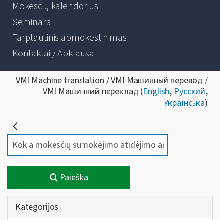
Mokesčių kalendorius
Seminarai
Tarptautinis apmokestinimas
Kontaktai / Apklausa
VMI Machine translation / VMI Машинный перевод /
VMI Машинний переклад (
English
,
Русский
,
Українська
)
Paieška
Kategorijos