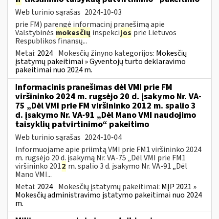
Web turinio sąrašas
2024-10-03
prie FM) parengė informacinį pranešimą apie
Valstybinės
mokesčių
inspekci
jos
prie Lietuvos
Respublikos finansų...
Metai:
2024
Mokesčių žinyno kategorijos:
Mokesčių
įstatymų pakeitimai » Gyventojų turto deklaravimo
pakeitimai nuo 2024 m.
Informacinis pranešimas dėl VMI prie FM
viršininko 2024 m. rugsėjo 20 d. įsakymo Nr. VA-
75 „Dėl VMI prie FM viršininko 2012 m. spalio 3
d. įsakymo Nr. VA-91 „Dėl Mano VMI naudojimo
taisyklių patvirtinimo“ pakeitimo
Web turinio sąrašas
2024-10-04
Informuojame apie priimtą VMI prie FM1 viršininko 2024
m. rugsėjo 20 d. įsakymą Nr. VA-75 „Dėl VMI prie FM1
viršininko 201
2
m. spalio 3 d. įsakymo Nr. VA-91 „Dėl
Mano VMI...
Metai:
2024
Mokesčių įstatymų pakeitimai:
MĮP 2021 »
Mokesčių administravimo įstatymo pakeitimai nuo 2024
m.