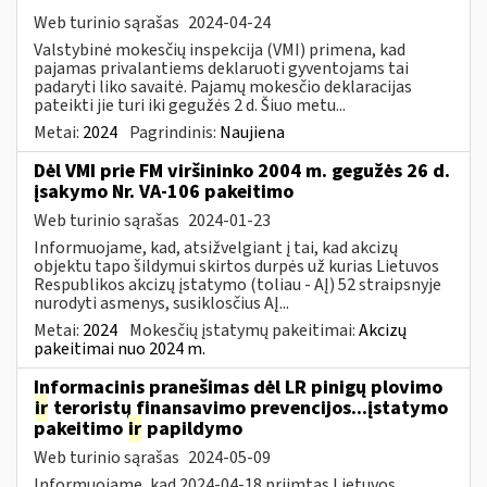
Web turinio sąrašas
2024-04-24
Valstybinė mokesčių inspekcija (VMI) primena, kad
pajamas privalantiems deklaruoti gyventojams tai
padaryti liko savaitė. Pajamų mokesčio deklaracijas
pateikti jie turi iki gegužės 2 d. Šiuo metu...
Metai:
2024
Pagrindinis:
Naujiena
Dėl VMI prie FM viršininko 2004 m. gegužės 26 d.
įsakymo Nr. VA-106 pakeitimo
Web turinio sąrašas
2024-01-23
Informuojame, kad, atsižvelgiant į tai, kad akcizų
objektu tapo šildymui skirtos durpės už kurias Lietuvos
Respublikos akcizų įstatymo (toliau - AĮ) 52 straipsnyje
nurodyti asmenys, susiklosčius AĮ...
Metai:
2024
Mokesčių įstatymų pakeitimai:
Akcizų
pakeitimai nuo 2024 m.
Informacinis pranešimas dėl LR pinigų plovimo
ir
teroristų finansavimo prevencijos...įstatymo
pakeitimo
ir
papildymo
Web turinio sąrašas
2024-05-09
Informuojame, kad 2024-04-18 priimtas Lietuvos