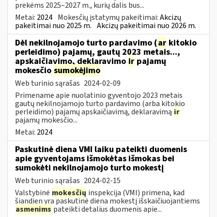
prekėms 2025–2027 m., kurių dalis bus...
Metai:
2024
Mokesčių įstatymų pakeitimai:
Akcizų
pakeitimai nuo 2025 m.
Akcizų pakeitimai nuo 2026 m.
Dėl nekilnojamojo turto pardavimo (
ar
kitokio
perleidimo) pajamų, gautų 2023 metais...,
apskaičiavimo, deklaravimo
ir
pajamų
mokesčio
sumokėjimo
Web turinio sąrašas
2024-02-09
Primename apie nuolatinio gyventojo 2023 metais
gautų nekilnojamojo turto pardavimo (arba kitokio
perleidimo) pajamų apskaičiavimą, deklaravimą
ir
pajamų mokesčio...
Metai:
2024
Paskutinė diena VMI laiku pateikti duomenis
apie gyventojams išmokėtas išmokas bei
sumokėti nekilnojamojo turto mokestį
Web turinio sąrašas
2024-02-15
Valstybinė
mokesčių
inspekcija (VMI) primena, kad
šiandien yra paskutinė diena mokestį išskaičiuojantiems
asmenims
pateikti detalius duomenis apie...