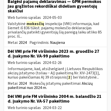
Baigėsi pajamų deklaravimas — GPM permokos
jau grąžintos rekordiškai dideliam gyventojų
skaičiui
Web turinio sąrašas
2024-05-03
Valstybinė
mokesčių
inspekcija (VMI) informuoja, kad
šiemet iš 836 tūkst. pajamų mokesčio deklaracijas
privalančių pateikti gyventojų šią pareigą laiku atliko 85
proc. Iš...
Metai:
2024
Pagrindinis:
Naujiena
Dėl VMI prie FM viršininko 2023 m. gruodžio 27
d. įsakymo Nr. VA-99 pakeitimo
Web turinio sąrašas
2024-02-26
Informuojame, kad, atsižvelgiant į Lietuvos Respublikos
akcizų įstatymo (toliau − AĮ) pakeitimą Nr. XIV-2473[1],
kuriuo pakeičiamas AĮ 39 straipsnis[
2
] bei Valstybinė...
Metai:
2024
Mokesčių įstatymų pakeitimai:
Akcizų
pakeitimai nuo 2024 m.
Dėl VMI prie FM viršininko 2004 m. balandžio 21
d. įsakymo Nr. VA-57 pakeitimo
Web turinio sąrašas
2024-03-22