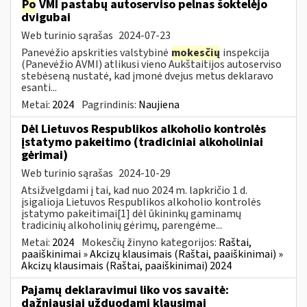
Po
VMI pastabų autoserviso pelnas šoktelėjo
dvigubai
Web turinio sąrašas
2024-07-23
Panevėžio apskrities valstybinė
mokesčių
inspekcija
(Panevėžio AVMI) atlikusi vieno Aukštaitijos autoserviso
stebėseną nustatė, kad įmonė dvejus metus deklaravo
esanti...
Metai:
2024
Pagrindinis:
Naujiena
Dėl Lietuvos Respublikos alkoholio kontrolės
įstatymo pakeitimo (tradiciniai alkoholiniai
gėrimai)
Web turinio sąrašas
2024-10-29
Atsižvelgdami į tai, kad nuo 2024 m. lapkričio 1 d.
įsigalioja Lietuvos Respublikos alkoholio kontrolės
įstatymo pakeitimai[1] dėl ūkininkų gaminamų
tradicinių alkoholinių gėrimų, parengėme...
Metai:
2024
Mokesčių žinyno kategorijos:
Raštai,
paaiškinimai » Akcizų klausimais (Raštai, paaiškinimai) »
Akcizų klausimais (Raštai, paaiškinimai) 2024
Pajamų deklaravimui liko vos savaitė:
dažniausiai užduodami klausimai