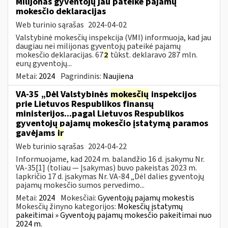
Milijonas gyventojų jau pateikė pajamų
mokesčio deklaracijas
Web turinio sąrašas
2024-04-02
Valstybinė mokesčių inspekcija (VMI) informuoja, kad jau
daugiau nei milijonas gyventojų pateikė pajamų
mokesčio deklaracijas. 67
2
tūkst. deklaravo 287 mln.
eurų gyventojų...
Metai:
2024
Pagrindinis:
Naujiena
VA-35 „Dėl Valstybinės
mokesčių
inspekcijos
prie Lietuvos Respublikos finansų
ministerijos...pagal Lietuvos Respublikos
gyventojų pajamų mokesčio įstatymą paramos
gavėjams
ir
Web turinio sąrašas
2024-04-22
Informuojame, kad 2024 m. balandžio 16 d. įsakymu Nr.
VA-35[1] (toliau — Įsakymas) buvo pakeistas 2023 m.
lapkričio 17 d. įsakymas Nr. VA-84 „Dėl dalies gyventojų
pajamų mokesčio sumos pervedimo...
Metai:
2024
Mokesčiai:
Gyventojų pajamų mokestis
Mokesčių žinyno kategorijos:
Mokesčių įstatymų
pakeitimai » Gyventojų pajamų mokesčio pakeitimai nuo
2024 m.