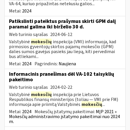
VA-64, kuriuo pripažintas netekusiu galios...
Metai:
2024
Patikslinti pateiktus prašymus skirti GPM dalį
paramai galima iki birželio 30 d.
Web turinio sąrašas
2024-06-12
Valstybinė
mokesčių
inspekcija (VMI) informuoja, kad
pirmosios gyventojų skirtos pajamų mokesčio (GPM)
dalies sumos gavėjus pasieks jau liepą, kiti pervedimai
bus atliekami...
Metai:
2024
Pagrindinis:
Naujiena
Informacinis pranešimas dėl VA-102 taisyklių
pakeitimo
Web turinio sąrašas
2024-02-22
Valstybinė
mokesčių
inspekcija prie Lietuvos
Respublikos finansų ministerijos (toliau ― VMI prie FM)
informuoja apie priimtą Valstybinės
mokesčių
...
Metai:
2024
Mokesčių įstatymų pakeitimai:
MĮP 2021 »
Mokesčių administravimo įstatymo pakeitimai nuo 2024
m.