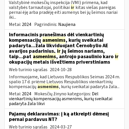
Valstybinė mokesčių inspekcija (VMI) primena, kad
valstybės tarnautojai, politikai
ir
kitas viešas pareigas
pernai ėję arba pradėję eiti asmenys bei jų šeimos nariai
iki...
Metai:
2024
Pagrindinis:
Naujiena
Informacinis pranešimas dėl vienkartinių
kompensacijų
asmenims
, kurių sveikatai
padaryta...žala likviduojant Černobylio AE
avarijos padarinius,
ir
jų šeimos nariams,
taip...pat
asmenims
, antrojo pasaulinio karo
ir
okupacijų metais išvežtiems priverstiniams
Web turinio sąrašas
2024-10-28
Informuojame, kad Lietuvos Respublikos Seimas 2024 m.
spalio 17 d. priėmė Lietuvos Respublikos vienkartinių
kompensacijų
asmenims
, kurių sveikatai padaryta žala...
Metai:
2024
Mokesčių žinyno kategorijos:
Dėl
vienkartinių kompensacijų asmenims, kurių sveikatai
padaryta žala likvi
Pajamų deklaravimas: į ką atkreipti dėmesį
pernai pardavus NT?
Web turinio sąrašas
2024-03-27