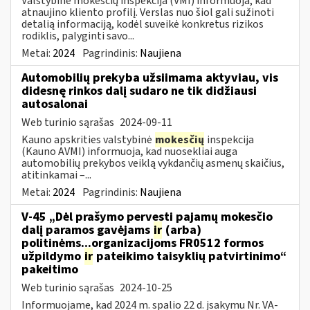
Valstybinė mokesčių inspekcija (VMI) informuoja, kad
atnaujino kliento profilį. Verslas nuo šiol gali sužinoti
detalią informaciją, kodėl suveikė konkretus rizikos
rodiklis, palyginti savo...
Metai:
2024
Pagrindinis:
Naujiena
Automobilių prekyba užsiimama aktyviau, vis
didesnę rinkos dalį sudaro ne tik didžiausi
autosalonai
Web turinio sąrašas
2024-09-11
Kauno apskrities valstybinė
mokesčių
inspekcija
(Kauno AVMI) informuoja, kad nuosekliai auga
automobilių prekybos veiklą vykdančių asmenų skaičius,
atitinkamai –...
Metai:
2024
Pagrindinis:
Naujiena
V-45 „Dėl prašymo pervesti pajamų mokesčio
dalį paramos gavėjams
ir
(arba)
politinėms...organizacijoms FR0512 formos
užpildymo
ir
pateikimo taisyklių patvirtinimo“
pakeitimo
Web turinio sąrašas
2024-10-25
Informuojame, kad 2024 m. spalio 22 d. įsakymu Nr. VA-