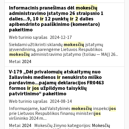
Informacinis pranešimas dėl
mokesčių
administravimo įstatymo 26 straipsnio 1
dalies...9, 10
ir
12 punktų
ir
2
dalies
apibendrinto paaiškinimo (komentaro)
pakeitimo
Web turinio sąrašas
2024-12-17
Siekdami užtikrinti sklandų
mokesčių
įstatymų
įgyvendinimą, parengėme Lietuvos Respublikos
mokesčių
administravimo įstatymo (toliau — MAĮ) 26...
Metai:
2024
V-179 „Dėl privalomųjų atskaitymų nuo
žaliavinės medienos
ir
nenukirsto miško
pardavimo...pajamų deklaracijos FR0463
formos
ir
jos
užpildymo taisyklių
patvirtinimo“ pakeitimo
Web turinio sąrašas
2024-08-14
Informuojame, kad Valstybinės
mokesčių
inspekci
jos
prie Lietuvos Respublikos finansų ministeri
jos
viršininko 2024 m....
Metai:
2024
Mokesčių žinyno kategorijos:
Mokesčių