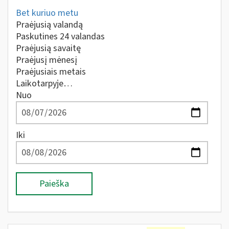
Bet kuriuo metu
Praėjusią valandą
Paskutines 24 valandas
Praėjusią savaitę
Praėjusį mėnesį
Praėjusiais metais
Laikotarpyje…
Nuo
Iki
Paieška