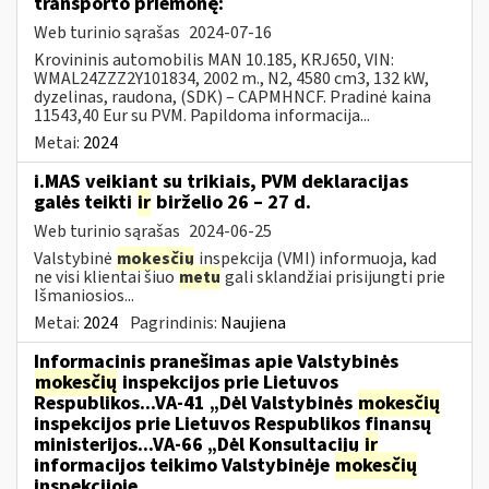
transporto priemonę:
Web turinio sąrašas
2024-07-16
Krovininis automobilis MAN 10.185, KRJ650, VIN:
WMAL24ZZZ2Y101834, 2002 m., N2, 4580 cm3, 132 kW,
dyzelinas, raudona, (SDK) – CAPMHNCF. Pradinė kaina
11543,40 Eur su PVM. Papildoma informacija...
Metai:
2024
i.MAS veikiant su trikiais, PVM deklaracijas
galės teikti
ir
birželio 26 – 27 d.
Web turinio sąrašas
2024-06-25
Valstybinė
mokesčių
inspekcija (VMI) informuoja, kad
ne visi klientai šiuo
metu
gali sklandžiai prisijungti prie
Išmaniosios...
Metai:
2024
Pagrindinis:
Naujiena
Informacinis pranešimas apie Valstybinės
mokesčių
inspekcijos prie Lietuvos
Respublikos...VA-41 „Dėl Valstybinės
mokesčių
inspekcijos prie Lietuvos Respublikos finansų
ministerijos...VA-66 „Dėl Konsultacijų
ir
informacijos teikimo Valstybinėje
mokesčių
inspekcijoje