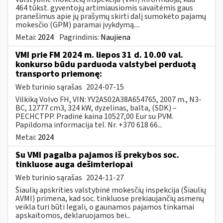
464 tūkst. gyventojų artimiausiomis savaitėmis gaus
pranešimus apie jų prašymų skirti dalį sumokėto pajamų
mokesčio (GPM) paramai įvykdymą....
Metai:
2024
Pagrindinis:
Naujiena
VMI prie FM 2024 m. liepos 31 d. 10.00 val.
konkurso būdu parduoda valstybei perduotą
transporto priemonę:
Web turinio sąrašas
2024-07-15
Vilkiką Volvo FH, VIN: YV2AS02A38A654765, 2007 m., N3-
BC, 12777 cm3, 324 kW, dyzelinas, balta, (SDK) –
PECHCTPP. Pradinė kaina 10527,00 Eur su PVM.
Papildoma informacija tel. Nr. +370 618 66...
Metai:
2024
Su VMI pagalba pajamos iš prekybos soc.
tinkluose auga dešimteriopai
Web turinio sąrašas
2024-11-27
Šiaulių apskrities valstybinė mokesčių inspekcija (Šiaulių
AVMI) primena, kad soc. tinkluose prekiaujančių asmenų
veikla turi būti legali, o gaunamos pajamos tinkamai
apskaitomos, deklaruojamos bei...