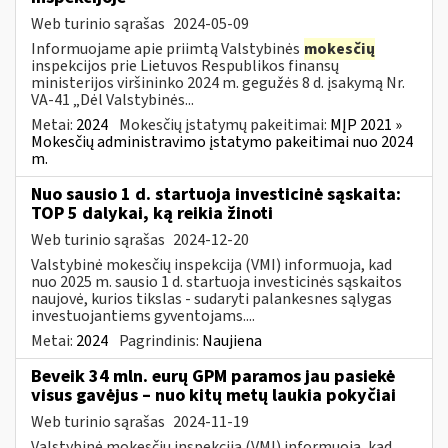
Web turinio sąrašas
2024-05-09
Informuojame apie priimtą Valstybinės
mokesčių
inspekcijos prie Lietuvos Respublikos finansų
ministerijos viršininko 2024 m. gegužės 8 d. įsakymą Nr.
VA-41 „Dėl Valstybinės...
Metai:
2024
Mokesčių įstatymų pakeitimai:
MĮP 2021 »
Mokesčių administravimo įstatymo pakeitimai nuo 2024
m.
Nuo sausio 1 d. startuoja investicinė sąskaita:
TOP 5 dalykai, ką reikia žinoti
Web turinio sąrašas
2024-12-20
Valstybinė mokesčių inspekcija (VMI) informuoja, kad
nuo 2025 m. sausio 1 d. startuoja investicinės sąskaitos
naujovė, kurios tikslas - sudaryti palankesnes sąlygas
investuojantiems gyventojams....
Metai:
2024
Pagrindinis:
Naujiena
Beveik 34 mln. eurų GPM paramos jau pasiekė
visus gavėjus – nuo kitų metų laukia pokyčiai
Web turinio sąrašas
2024-11-19
Valstybinė mokesčių inspekcija (VMI) informuoja, kad