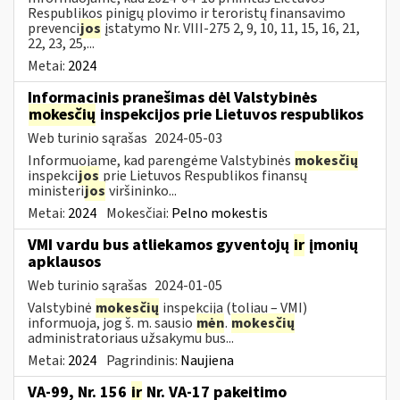
Respublikos pinigų plovimo ir teroristų finansavimo
prevenci
jos
įstatymo Nr. VIII-275 2, 9, 10, 11, 15, 16, 21,
22, 23, 25,...
Metai:
2024
Informacinis pranešimas dėl Valstybinės
mokesčių
inspekcijos prie Lietuvos respublikos
Web turinio sąrašas
2024-05-03
Informuojame, kad parengėme Valstybinės
mokesčių
inspekci
jos
prie Lietuvos Respublikos finansų
ministeri
jos
viršininko...
Metai:
2024
Mokesčiai:
Pelno mokestis
VMI vardu bus atliekamos gyventojų
ir
įmonių
apklausos
Web turinio sąrašas
2024-01-05
Valstybinė
mokesčių
inspekcija (toliau – VMI)
informuoja, jog š. m. sausio
mėn
.
mokesčių
administratoriaus užsakymu bus...
Metai:
2024
Pagrindinis:
Naujiena
VA-99, Nr. 156
ir
Nr. VA-17 pakeitimo