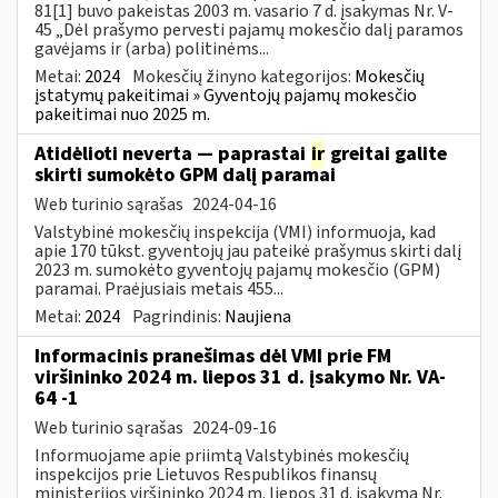
81[1] buvo pakeistas 2003 m. vasario 7 d. įsakymas Nr. V-
45 „Dėl prašymo pervesti pajamų mokesčio dalį paramos
gavėjams ir (arba) politinėms...
Metai:
2024
Mokesčių žinyno kategorijos:
Mokesčių
įstatymų pakeitimai » Gyventojų pajamų mokesčio
pakeitimai nuo 2025 m.
Atidėlioti neverta — paprastai
ir
greitai galite
skirti sumokėto GPM dalį paramai
Web turinio sąrašas
2024-04-16
Valstybinė mokesčių inspekcija (VMI) informuoja, kad
apie 170 tūkst. gyventojų jau pateikė prašymus skirti dalį
2023 m. sumokėto gyventojų pajamų mokesčio (GPM)
paramai. Praėjusiais metais 455...
Metai:
2024
Pagrindinis:
Naujiena
Informacinis pranešimas dėl VMI prie FM
viršininko 2024 m. liepos 31 d. įsakymo Nr. VA-
64 -1
Web turinio sąrašas
2024-09-16
Informuojame apie priimtą Valstybinės mokesčių
inspekcijos prie Lietuvos Respublikos finansų
ministerijos viršininko 2024 m. liepos 31 d. įsakymą Nr.