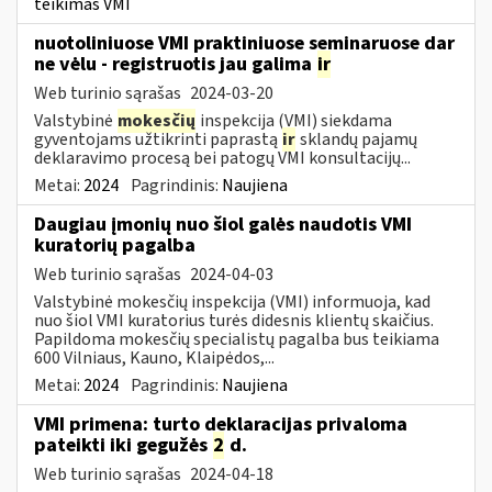
teikimas VMI
nuotoliniuose VMI praktiniuose seminaruose dar
ne vėlu - registruotis jau galima
ir
Web turinio sąrašas
2024-03-20
Valstybinė
mokesčių
inspekcija (VMI) siekdama
gyventojams užtikrinti paprastą
ir
sklandų pajamų
deklaravimo procesą bei patogų VMI konsultacijų...
Metai:
2024
Pagrindinis:
Naujiena
Daugiau įmonių nuo šiol galės naudotis VMI
kuratorių pagalba
Web turinio sąrašas
2024-04-03
Valstybinė mokesčių inspekcija (VMI) informuoja, kad
nuo šiol VMI kuratorius turės didesnis klientų skaičius.
Papildoma mokesčių specialistų pagalba bus teikiama
600 Vilniaus, Kauno, Klaipėdos,...
Metai:
2024
Pagrindinis:
Naujiena
VMI primena: turto deklaracijas privaloma
pateikti iki gegužės
2
d.
Web turinio sąrašas
2024-04-18