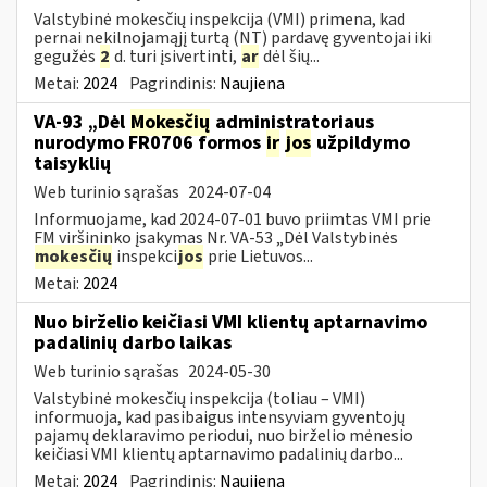
Valstybinė mokesčių inspekcija (VMI) primena, kad
pernai nekilnojamąjį turtą (NT) pardavę gyventojai iki
gegužės
2
d. turi įsivertinti,
ar
dėl šių...
Metai:
2024
Pagrindinis:
Naujiena
VA-93 „Dėl
Mokesčių
administratoriaus
nurodymo FR0706 formos
ir
jos
užpildymo
taisyklių
Web turinio sąrašas
2024-07-04
Informuojame, kad 2024-07-01 buvo priimtas VMI prie
FM viršininko įsakymas Nr. VA-53 „Dėl Valstybinės
mokesčių
inspekci
jos
prie Lietuvos...
Metai:
2024
Nuo birželio keičiasi VMI klientų aptarnavimo
padalinių darbo laikas
Web turinio sąrašas
2024-05-30
Valstybinė mokesčių inspekcija (toliau – VMI)
informuoja, kad pasibaigus intensyviam gyventojų
pajamų deklaravimo periodui, nuo birželio mėnesio
keičiasi VMI klientų aptarnavimo padalinių darbo...
Metai:
2024
Pagrindinis:
Naujiena