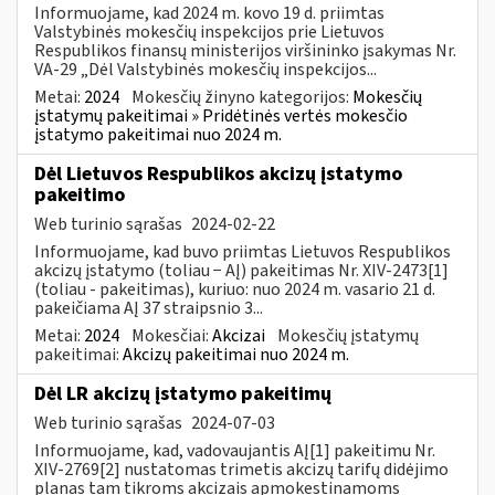
Informuojame, kad 2024 m. kovo 19 d. priimtas
Valstybinės mokesčių inspekcijos prie Lietuvos
Respublikos finansų ministerijos viršininko įsakymas Nr.
VA-29 „Dėl Valstybinės mokesčių inspekcijos...
Metai:
2024
Mokesčių žinyno kategorijos:
Mokesčių
įstatymų pakeitimai » Pridėtinės vertės mokesčio
įstatymo pakeitimai nuo 2024 m.
Dėl Lietuvos Respublikos akcizų įstatymo
pakeitimo
Web turinio sąrašas
2024-02-22
Informuojame, kad buvo priimtas Lietuvos Respublikos
akcizų įstatymo (toliau − AĮ) pakeitimas Nr. XIV-2473[1]
(toliau - pakeitimas), kuriuo: nuo 2024 m. vasario 21 d.
pakeičiama AĮ 37 straipsnio 3...
Metai:
2024
Mokesčiai:
Akcizai
Mokesčių įstatymų
pakeitimai:
Akcizų pakeitimai nuo 2024 m.
Dėl LR akcizų įstatymo pakeitimų
Web turinio sąrašas
2024-07-03
Informuojame, kad, vadovaujantis AĮ[1] pakeitimu Nr.
XIV-2769[2] nustatomas trimetis akcizų tarifų didėjimo
planas tam tikroms akcizais apmokestinamoms