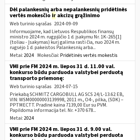
Dėl palankesnių arba nepalankesnių pridėtinės
vertės mokesčio
ir
akcizų grąžinimo
Web turinio sąrašas
2024-09-09
Informuojame, kad Lietuvos Respublikos finansų
ministro 2024 m. rugpjūčio 1 d. įsakymu Nr. 1K-265[1]
(toliau - Įsakymas) kurį galima rasti čia, nuo 2024 m.
rugsėjo 1 d. pakeistos Palankesnių arba...
Metai:
2024
Mokesčiai:
Pridėtinės vertės mokestis
VMI prie FM 2024 m. liepos 31 d. 11.00 val.
konkurso būdu parduoda valstybei perduotą
transporto priemonę:
Web turinio sąrašas
2024-07-15
Priekabą SCHMITZ CARGOBULL AG SCS 24/L-13.62 EB,
VIN: WSM00000003139998, 2011 m., O4-, pilka, (SDK) –
PPTMECTT. Pradinė kaina 7139,00 Eur su PVM.
Papildoma informacija tel. Nr. +370 678...
Metai:
2024
VMI prie FM 2024 m. liepos 31 d. 9.00 val.
konkurso būdu parduoda valstybei perduota