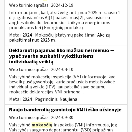
Web turinio sąrašas
2024-12-19
Informuojame, kad, atsižvelgiant į nuo 2025 m. sausio 1
d. įsigaliosiančius AĮ[1] pakeitimus[2], susijusius su
anglies dioksido dedamosios taikymu energiniams
produktams bei į Energinių produktų...
Metai:
2024
Mokesčių įstatymų pakeitimai:
Akcizų
pakeitimai nuo 2025 m.
Deklaruoti pajamas liko mažiau nei mėnuo —
ypač svarbu suskubti vykdžiusiems
individualią veiklą
Web turinio sąrašas
2024-04-10
Valstybinė mokesčių inspekcija (VMI) informuoja, kad
beveik pusė gyventojų, kurie praėjusiais metais vykdė
individualią veiklą (IDV), jau pateikė savo pajamų
mokesčio deklaracijas. VMI primena,...
Metai:
2024
Pagrindinis:
Naujiena
Naujo banderolių gamintojo VMI ieško užsienyje
Web turinio sąrašas
2024-09-30
Valstybinė
mokesčių
inspekcija (VMI) informuoja, jog
Valstybės saugumo departamentui (VSD) pripažinus