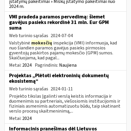
įstatymų pakeitimai » Miškų įstatymo pakeitimai nuo
2024 m.
VMI pradeda paramos pervedimą: šiemet
gavėjus pasieks rekordinė 31 mln. Eur GPM
suma
Web turinio sąrašas
2024-07-04
Valstybinė
mokesčių
inspekcija (VMI) informuoja, kad
nuo šiandien paramos gavėjus pasieks pirmosios
gyventojų paskirtos pajamų mokesčio (GPM) sumos.
Skaičiuojama, kad pagal...
Metai:
2024
Pagrindinis:
Naujiena
Projektas „Plėtoti elektroninių dokumentų
ekosistemą“
Web turinio sąrašas
2024-01-11
Projekto tikslas Įgalinti verslą keistis informacija ir
duomenimis su partneriais, viešosiomis institucijomis ir
fiziniais asmenimis automatizuotu būdu, taip skatinant
verslo procesų skaitmeninimą,...
Metai:
2024
Informacinis pranešimas dėl Lietuvos