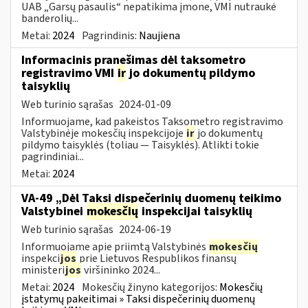
UAB „Garsų pasaulis“ nepatikima įmone, VMI nutraukė
banderolių...
Metai:
2024
Pagrindinis:
Naujiena
Informacinis pranešimas dėl taksometro
registravimo VMI
ir
jo dokumentų pildymo
taisyklių
Web turinio sąrašas
2024-01-09
Informuojame, kad pakeistos Taksometro registravimo
Valstybinėje mokesčių inspekcijoje
ir
jo dokumentų
pildymo taisyklės (toliau — Taisyklės). Atlikti tokie
pagrindiniai...
Metai:
2024
VA-49 „Dėl Taksi dispečerinių duomenų teikimo
Valstybinei
mokesčių
inspekcijai taisyklių
Web turinio sąrašas
2024-06-19
Informuojame apie priimtą Valstybinės
mokesčių
inspekci
jos
prie Lietuvos Respublikos finansų
ministeri
jos
viršininko 2024...
Metai:
2024
Mokesčių žinyno kategorijos:
Mokesčių
įstatymų pakeitimai » Taksi dispečerinių duomenų