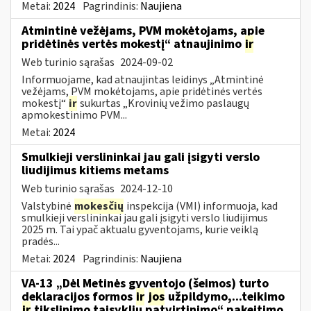
Metai:
2024
Pagrindinis:
Naujiena
Atmintinė vežėjams, PVM mokėtojams, apie
pridėtinės vertės mokestį“ atnaujinimo
ir
Web turinio sąrašas
2024-09-02
Informuojame, kad atnaujintas leidinys „Atmintinė
vežėjams, PVM mokėtojams, apie pridėtinės vertės
mokestį“
ir
sukurtas „Krovinių vežimo paslaugų
apmokestinimo PVM...
Metai:
2024
Smulkieji verslininkai jau gali įsigyti verslo
liudijimus kitiems metams
Web turinio sąrašas
2024-12-10
Valstybinė
mokesčių
inspekcija (VMI) informuoja, kad
smulkieji verslininkai jau gali įsigyti verslo liudijimus
2025 m. Tai ypač aktualu gyventojams, kurie veiklą
pradės...
Metai:
2024
Pagrindinis:
Naujiena
VA-13 „Dėl Metinės gyventojo (šeimos) turto
deklaracijos formos
ir
jos
užpildymo,...teikimo
ir
tikslinimo taisyklių patvirtinimo“ pakeitimo