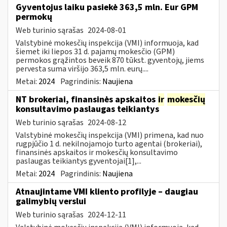
Gyventojus laiku pasiekė 363,5 mln. Eur GPM
permokų
Web turinio sąrašas
2024-08-01
Valstybinė mokesčių inspekcija (VMI) informuoja, kad
šiemet iki liepos 31 d. pajamų mokesčio (GPM)
permokos grąžintos beveik 870 tūkst. gyventojų, jiems
pervesta suma viršijo 363,5 mln. eurų....
Metai:
2024
Pagrindinis:
Naujiena
NT brokeriai, finansinės apskaitos
ir
mokesčių
konsultavimo paslaugas teikiantys
Web turinio sąrašas
2024-08-12
Valstybinė mokesčių inspekcija (VMI) primena, kad nuo
rugpjūčio 1 d. nekilnojamojo turto agentai (brokeriai),
finansinės apskaitos ir mokesčių konsultavimo
paslaugas teikiantys gyventojai[1],...
Metai:
2024
Pagrindinis:
Naujiena
Atnaujintame VMI kliento profilyje – daugiau
galimybių verslui
Web turinio sąrašas
2024-12-11