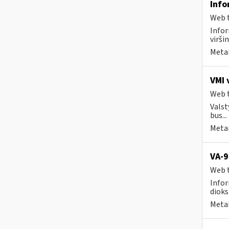
Info
Web t
Info
viršin
Metai
VMI 
Web t
Valst
bus...
Metai
VA-9
Web t
Infor
dioks
Metai