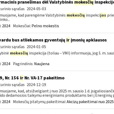
rmacinis pranešimas dėl Valstybinės
mokesčių
inspekcij
urinio sąrašas
2024-05-03
rmuojame, kad parengėme Valstybinės
mokesčių
inspekci
jos
prie
inko...
:
2024
Mokesčiai:
Pelno mokestis
vardu bus atliekamos gyventojų
ir
įmonių apklausos
urinio sąrašas
2024-01-05
ybinė
mokesčių
inspekcija (toliau – VMI) informuoja, jog š. m. sau
:
2024
Pagrindinis:
Naujiena
9, Nr. 156
ir
Nr. VA-17 pakeitimo
urinio sąrašas
2024-12-19
muojame, kad, atsižvelgiant į nuo 2025 m. sausio 1 d. įsigaliosianči
ido dedamosios taikymu energiniams produktams bei į Energinių p
:
2024
Mokesčių įstatymų pakeitimai:
Akcizų pakeitimai nuo 2025