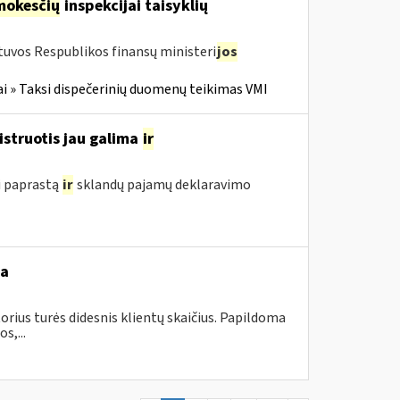
mokesčių
inspekcijai taisyklių
tuvos Respublikos finansų ministeri
jos
i » Taksi dispečerinių duomenų teikimas VMI
istruotis jau galima
ir
i paprastą
ir
sklandų pajamų deklaravimo
ba
orius turės didesnis klientų skaičius. Papildoma
s,...