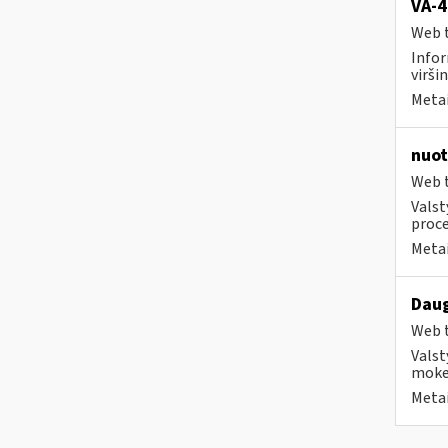
VA-4
Web t
Infor
viršin
Metai
nuot
Web t
Valst
proce
Metai
Daug
Web t
Valst
mokes
Metai