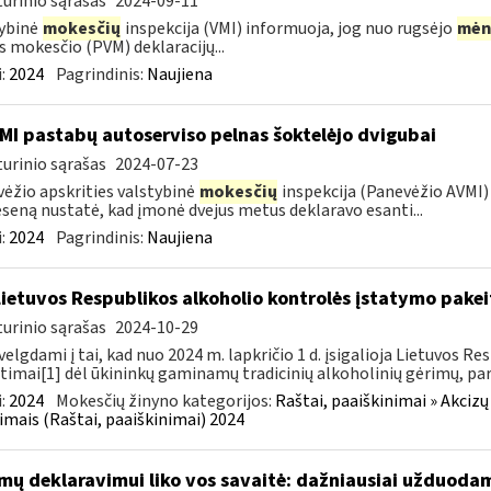
urinio sąrašas
2024-09-11
ybinė
mokesčių
inspekcija (VMI) informuoja, jog nuo rugsėjo
mėn
s mokesčio (PVM) deklaracijų...
:
2024
Pagrindinis:
Naujiena
MI pastabų autoserviso pelnas šoktelėjo dvigubai
urinio sąrašas
2024-07-23
ėžio apskrities valstybinė
mokesčių
inspekcija (Panevėžio AVMI) 
seną nustatė, kad įmonė dvejus metus deklaravo esanti...
:
2024
Pagrindinis:
Naujiena
Lietuvos Respublikos alkoholio kontrolės įstatymo pakeit
urinio sąrašas
2024-10-29
velgdami į tai, kad nuo 2024 m. lapkričio 1 d. įsigalioja Lietuvos 
timai[1] dėl ūkininkų gaminamų tradicinių alkoholinių gėrimų, pa
:
2024
Mokesčių žinyno kategorijos:
Raštai, paaiškinimai » Akcizų
imais (Raštai, paaiškinimai) 2024
mų deklaravimui liko vos savaitė: dažniausiai užduodam