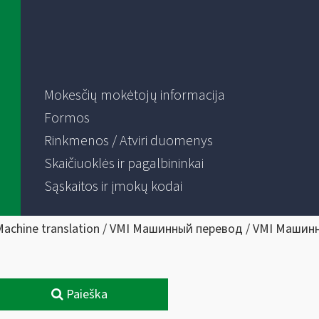
Mokesčių mokėtojų informacija
Formos
Rinkmenos / Atviri duomenys
Skaičiuoklės ir pagalbininkai
Sąskaitos ir įmokų kodai
Machine translation / VMI Машинный перевод / VMI Машин
Paieška