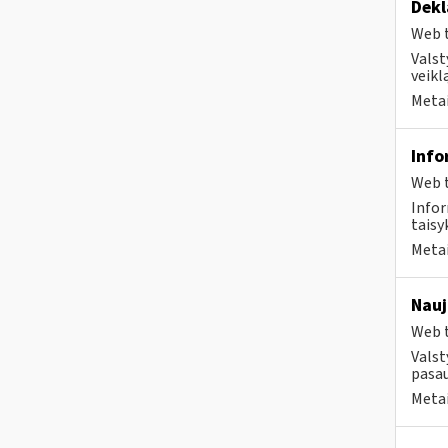
Dekl
Web t
Valst
veikl
Metai
Info
Web t
Infor
taisyk
Metai
Nauj
Web t
Valst
pasau
Metai