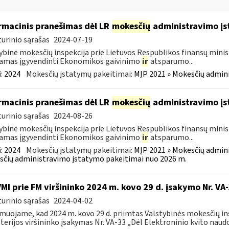
rmacinis pranešimas dėl LR
mokesčių
administravimo į
urinio sąrašas
2024-07-19
ybinė mokesčių inspekcija prie Lietuvos Respublikos finansų minist
amas įgyvendinti Ekonomikos gaivinimo
ir
atsparumo...
:
2024
Mokesčių įstatymų pakeitimai:
MĮP 2021 » Mokesčių admin
rmacinis pranešimas dėl LR
mokesčių
administravimo į
urinio sąrašas
2024-08-26
ybinė mokesčių inspekcija prie Lietuvos Respublikos finansų minist
amas įgyvendinti Ekonomikos gaivinimo
ir
atsparumo...
:
2024
Mokesčių įstatymų pakeitimai:
MĮP 2021 » Mokesčių admin
čių administravimo įstatymo pakeitimai nuo 2026 m.
VMI prie FM viršininko 2024 m. kovo 29 d. įsakymo Nr. VA
urinio sąrašas
2024-04-02
muojame, kad 2024 m. kovo 29 d. priimtas Valstybinės mokesčių in
terijos viršininko įsakymas Nr. VA-33 „Dėl Elektroninio kvito naudo