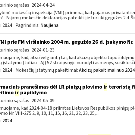
urinio sąrašas
2024-04-24
ybinė mokesčių inspekcija (VMI) primena, kad pajamas privalantie
tė. Pajamų mokesčio deklaracijas pateikti jie turi iki gegužės 2 d. Ši
:
2024
Pagrindinis:
Naujiena
VMI prie FM viršininko 2004 m. gegužės 26 d. įsakymo Nr
urinio sąrašas
2024-01-23
muojame, kad, atsižvelgiant į tai, kad akcizų objektu tapo šildymu
ų įstatymo (toliau - AĮ) 52 straipsnyje nurodyti asmenys, susiklosčiu
:
2024
Mokesčių įstatymų pakeitimai:
Akcizų pakeitimai nuo 2024
rmacinis pranešimas dėl LR pinigų plovimo
ir
teroristų 
eitimo
ir
papildymo
urinio sąrašas
2024-05-09
muojame, kad 2024-04-18 priimtas Lietuvos Respublikos pinigų pl
mo Nr. VIII-275 2, 9, 10, 11, 15, 16, 21, 22, 23, 25,...
:
2024