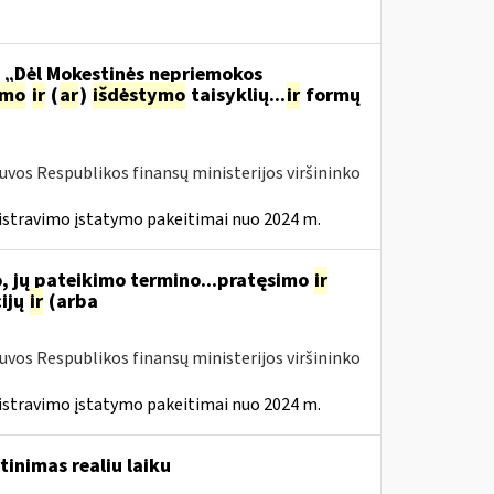
o „Dėl Mokestinės nepriemokos
imo
ir
(
ar
)
išdėstymo
taisyklių...
ir
formų
tuvos Respublikos finansų ministerijos viršininko
istravimo įstatymo pakeitimai nuo 2024 m.
, jų pateikimo termino...pratęsimo
ir
ijų
ir
(arba
tuvos Respublikos finansų ministerijos viršininko
istravimo įstatymo pakeitimai nuo 2024 m.
tinimas realiu laiku