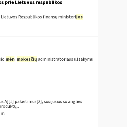
os prie Lietuvos respublikos
 Lietuvos Respublikos finansų ministeri
jos
sio
mėn
.
mokesčių
administratoriaus užsakymu
us AĮ[1] pakeitimus[2], susijusius su anglies
roduktų...
 m.