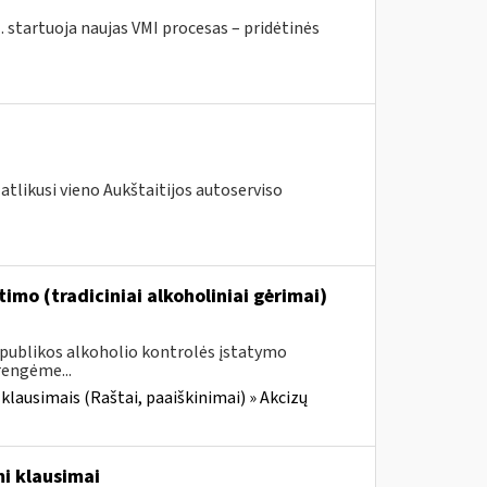
. startuoja naujas VMI procesas – pridėtinės
atlikusi vieno Aukštaitijos autoserviso
imo (tradiciniai alkoholiniai gėrimai)
Respublikos alkoholio kontrolės įstatymo
rengėme...
 klausimais (Raštai, paaiškinimai) » Akcizų
i klausimai