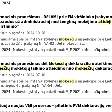
:
2024
rmacinis pranešimas „Dėl VMI prie FM viršininko įsakym
.baudos už administracinį nusižengimą mokėjimo
atidėj
irtinimo“
urinio sąrašas
2024-10-28
muojame apie priimtą Valstybinės
mokesčių
inspekcijos prie Lie
m. spalio 23 d. įsakymą Nr. VA-83 „Dėl mokestinės...
:
2024
Mokesčių įstatymų pakeitimai:
MĮP 2021 » Mokesčių admin
rmacinis pranešimas dėl
Mokesčių
deklaracijų pateikimo
esčių
mokėtojų laikino atleidimo nuo
mokesčių
deklarac
urinio sąrašas
2024-07-10
muojame apie priimtą Valstybinės
mokesčių
inspekcijos prie Lie
m. liepos 4 d. įsakymą Nr. VA-54 „Dėl...
:
2024
Mokesčių įstatymų pakeitimai:
MĮP 2021 » Mokesčių admin
tuoja naujas VMI procesas – pilotinis PVM deklaracijų ver