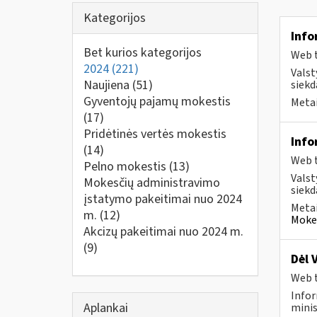
Kategorijos
Info
Bet kurios kategorijos
Web t
2024
(221)
Valst
Naujiena
(51)
siekd
Gyventojų pajamų mokestis
Metai
(17)
Pridėtinės vertės mokestis
Info
(14)
Web t
Pelno mokestis
(13)
Valst
Mokesčių administravimo
siekd
įstatymo pakeitimai nuo 2024
Metai
m.
(12)
Mokes
Akcizų pakeitimai nuo 2024 m.
(9)
Dėl 
Web t
Infor
Aplankai
minis