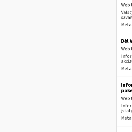
Web t
Valst
savai
Metai
Dėl 
Web t
Infor
akciz
Metai
Info
pak
Web t
Infor
įstaty
Metai