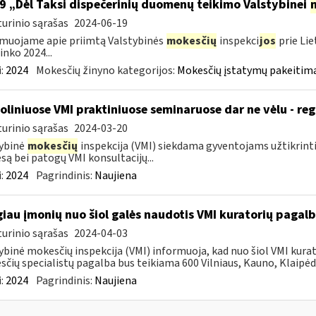
9 „Dėl Taksi dispečerinių duomenų teikimo Valstybinei
urinio sąrašas
2024-06-19
muojame apie priimtą Valstybinės
mokesčių
inspekci
jos
prie Lie
inko 2024...
:
2024
Mokesčių žinyno kategorijos:
Mokesčių įstatymų pakeitima
oliniuose VMI praktiniuose seminaruose dar ne vėlu - reg
urinio sąrašas
2024-03-20
ybinė
mokesčių
inspekcija (VMI) siekdama gyventojams užtikrint
są bei patogų VMI konsultacijų...
:
2024
Pagrindinis:
Naujiena
iau įmonių nuo šiol galės naudotis VMI kuratorių pagal
urinio sąrašas
2024-04-03
ybinė mokesčių inspekcija (VMI) informuoja, kad nuo šiol VMI kurat
čių specialistų pagalba bus teikiama 600 Vilniaus, Kauno, Klaipėdo
:
2024
Pagrindinis:
Naujiena