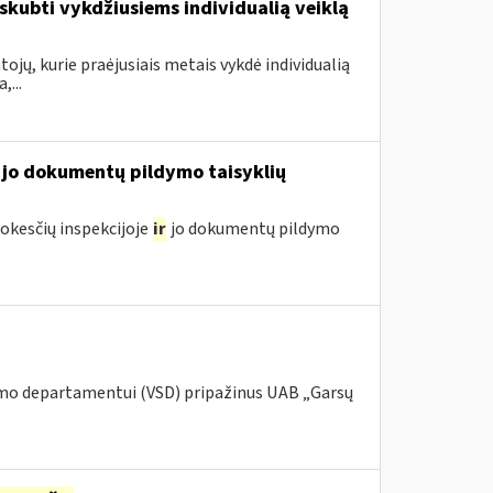
kubti vykdžiusiems individualią veiklą
ojų, kurie praėjusiais metais vykdė individualią
...
jo dokumentų pildymo taisyklių
kesčių inspekcijoje
ir
jo dokumentų pildymo
umo departamentui (VSD) pripažinus UAB „Garsų