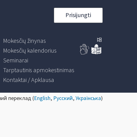
Prisijungti
Mokesčių žinynas
Mokesčių kalendorius
Seminarai
Tarptautinis apmokestinimas
Kontaktai / Apklausa
ний переклад (
English
,
Русский
,
Українська
)