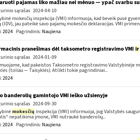
aruoti pajamas liko mažiau nei mėnuo — ypač svarbu sus
urinio sąrašas
2024-04-10
ybinė mokesčių inspekcija (VMI) informuoja, kad beveik pusė gyvent
ą (IDV), jau pateikė savo pajamų mokesčio deklaracijas. VMI primena,
:
2024
Pagrindinis:
Naujiena
rmacinis pranešimas dėl taksometro registravimo VMI
ir
urinio sąrašas
2024-01-09
muojame, kad pakeistos Taksometro registravimo Valstybinėje mo
lės (toliau — Taisyklės). Atlikti tokie pagrindiniai...
:
2024
o banderolių gamintojo VMI ieško užsienyje
urinio sąrašas
2024-09-30
ybinė
mokesčių
inspekcija (VMI) informuoja, jog Valstybės saug
lis“ nepatikima įmone, VMI nutraukė banderolių...
:
2024
Pagrindinis:
Naujiena