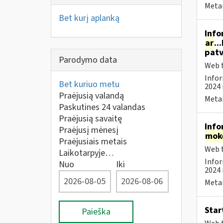
Metai
Bet kurį aplanką
Info
ar
..
patv
Parodymo data
Web t
Infor
Bet kuriuo metu
2024 
Praėjusią valandą
Metai
Paskutines 24 valandas
Praėjusią savaitę
Info
Praėjusį mėnesį
mok
Praėjusiais metais
Web t
Laikotarpyje…
Infor
Nuo
Iki
2024 
Metai
Star
Paieška