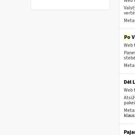
Web t
Valst
vertė
Metai
Po
V
Web t
Panev
stebė
Metai
Dėl 
Web t
Atsiž
pakei
Metai
klaus
Paja