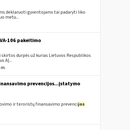
ms deklaruoti gyventojams tai padaryti liko
uo metu...
. VA-106 pakeitimo
i skirtos durpės už kurias Lietuvos Respublikos
s AĮ...
 m.
finansavimo prevencijos...įstatymo
ovimo ir teroristų finansavimo prevenci
jos