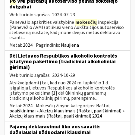
Po
VMI pastabų autoserviso pelnas šoktelėjo
dvigubai
Web turinio sąrašas
2024-07-23
Panevėžio apskrities valstybinė
mokesčių
inspekcija
(Panevėžio AVMI) atlikusi vieno Aukštaitijos autoserviso
stebėseną nustatė, kad įmonė dvejus metus deklaravo
esanti...
Metai:
2024
Pagrindinis:
Naujiena
Dėl Lietuvos Respublikos alkoholio kontrolės
įstatymo pakeitimo (tradiciniai alkoholiniai
gėrimai)
Web turinio sąrašas
2024-10-29
Atsižvelgdami į tai, kad nuo 2024 m. lapkričio 1 d.
įsigalioja Lietuvos Respublikos alkoholio kontrolės
įstatymo pakeitimai[1] dėl ūkininkų gaminamų
tradicinių alkoholinių gėrimų, parengėme...
Metai:
2024
Mokesčių žinyno kategorijos:
Raštai,
paaiškinimai » Akcizų klausimais (Raštai, paaiškinimai) »
Akcizų klausimais (Raštai, paaiškinimai) 2024
Pajamų deklaravimui liko vos savaitė:
dažniausiai užduodami klausimai