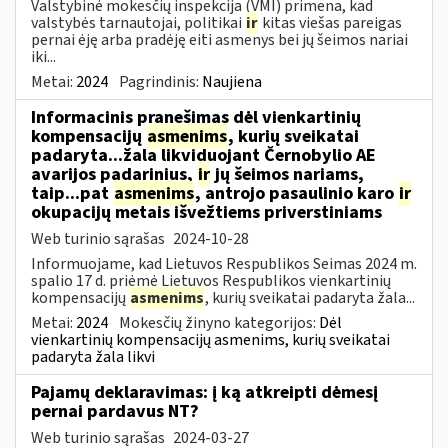
Valstybinė mokesčių inspekcija (VMI) primena, kad
valstybės tarnautojai, politikai
ir
kitas viešas pareigas
pernai ėję arba pradėję eiti asmenys bei jų šeimos nariai
iki...
Metai:
2024
Pagrindinis:
Naujiena
Informacinis pranešimas dėl vienkartinių
kompensacijų
asmenims
, kurių sveikatai
padaryta...žala likviduojant Černobylio AE
avarijos padarinius,
ir
jų šeimos nariams,
taip...pat
asmenims
, antrojo pasaulinio karo
ir
okupacijų metais išvežtiems priverstiniams
Web turinio sąrašas
2024-10-28
Informuojame, kad Lietuvos Respublikos Seimas 2024 m.
spalio 17 d. priėmė Lietuvos Respublikos vienkartinių
kompensacijų
asmenims
, kurių sveikatai padaryta žala...
Metai:
2024
Mokesčių žinyno kategorijos:
Dėl
vienkartinių kompensacijų asmenims, kurių sveikatai
padaryta žala likvi
Pajamų deklaravimas: į ką atkreipti dėmesį
pernai pardavus NT?
Web turinio sąrašas
2024-03-27