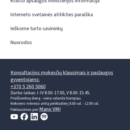
Krašto apsaugos ministerijos informacija
Interneto svetainės atitikties paraiška
Ieškome turto savininkų
Nuorodos
Konsultacijos mokesčių klausimais ir paslaugos
gyventojams:
+370 5 260 5060
Darbo laikas: I-IV 8.00-17.00, V 8.00-15.45.
Prieššventinę dieną - viena valanda trumpiau.
Kiekvieno mėnesio antrą penktadienį 8.00 val. - 12.00 val.
Mano VMI
Paklausimas per