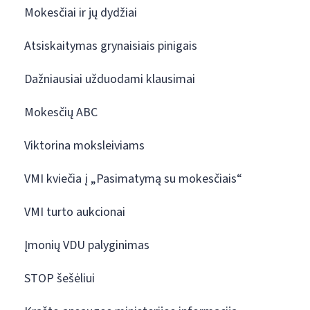
Mokesčiai ir jų dydžiai
Atsiskaitymas grynaisiais pinigais
Dažniausiai užduodami klausimai
Mokesčių ABC
Viktorina moksleiviams
VMI kviečia į „Pasimatymą su mokesčiais“
VMI turto aukcionai
Įmonių VDU palyginimas
STOP šešėliui