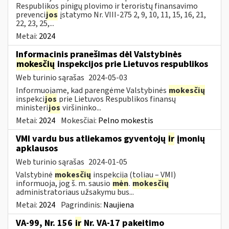
Respublikos pinigų plovimo ir teroristų finansavimo
prevenci
jos
įstatymo Nr. VIII-275 2, 9, 10, 11, 15, 16, 21,
22, 23, 25,...
Metai:
2024
Informacinis pranešimas dėl Valstybinės
mokesčių
inspekcijos prie Lietuvos respublikos
Web turinio sąrašas
2024-05-03
Informuojame, kad parengėme Valstybinės
mokesčių
inspekci
jos
prie Lietuvos Respublikos finansų
ministeri
jos
viršininko...
Metai:
2024
Mokesčiai:
Pelno mokestis
VMI vardu bus atliekamos gyventojų
ir
įmonių
apklausos
Web turinio sąrašas
2024-01-05
Valstybinė
mokesčių
inspekcija (toliau – VMI)
informuoja, jog š. m. sausio
mėn
.
mokesčių
administratoriaus užsakymu bus...
Metai:
2024
Pagrindinis:
Naujiena
VA-99, Nr. 156
ir
Nr. VA-17 pakeitimo