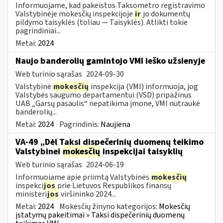
Informuojame, kad pakeistos Taksometro registravimo
Valstybinėje mokesčių inspekcijoje
ir
jo dokumentų
pildymo taisyklės (toliau — Taisyklės). Atlikti tokie
pagrindiniai...
Metai:
2024
Naujo banderolių gamintojo VMI ieško užsienyje
Web turinio sąrašas
2024-09-30
Valstybinė
mokesčių
inspekcija (VMI) informuoja, jog
Valstybės saugumo departamentui (VSD) pripažinus
UAB „Garsų pasaulis“ nepatikima įmone, VMI nutraukė
banderolių...
Metai:
2024
Pagrindinis:
Naujiena
VA-49 „Dėl Taksi dispečerinių duomenų teikimo
Valstybinei
mokesčių
inspekcijai taisyklių
Web turinio sąrašas
2024-06-19
Informuojame apie priimtą Valstybinės
mokesčių
inspekci
jos
prie Lietuvos Respublikos finansų
ministeri
jos
viršininko 2024...
Metai:
2024
Mokesčių žinyno kategorijos:
Mokesčių
įstatymų pakeitimai » Taksi dispečerinių duomenų