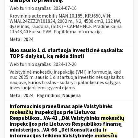
transporto priemonę:
Web turinio sąrašas
2024-07-16
Krovininis automobilis MAN 10.185, KRJ650, VIN:
WMAL24ZZZ2Y101834, 2002 m., N2, 4580 cm3, 132 kW,
dyzelinas, raudona, (SDK) – CAPMHNCF. Pradinė kaina
11543,40 Eur su PVM. Papildoma informacija...
Metai:
2024
Nuo sausio 1 d. startuoja investicinė sąskaita:
TOP 5 dalykai, ką reikia žinoti
Web turinio sąrašas
2024-12-20
Valstybinė mokesčių inspekcija (VMI) informuoja, kad
nuo 2025 m. sausio 1 d. startuoja investicinės sąskaitos
naujovė, kurios tikslas - sudaryti palankesnes sąlygas
investuojantiems gyventojams....
Metai:
2024
Pagrindinis:
Naujiena
Informacinis pranešimas apie Valstybinės
mokesčių
inspekcijos prie Lietuvos
Respublikos...VA-41 „Dėl Valstybinės
mokesčių
inspekcijos prie Lietuvos Respublikos finansų
ministerijos...VA-66 „Dėl Konsultacijų
ir
informacijos teikimo Valstybinėje
mokesčių