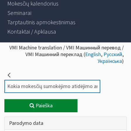
Mokesčių kalendorius
Seminarai
Tarptautinis apmokestinimas
Kontaktai / Apklausa
VMI Machine translation / VMI Машинный перевод /
VMI Машинний переклад (
English
,
Русский
,
Українська
)
Paieška
Parodymo data