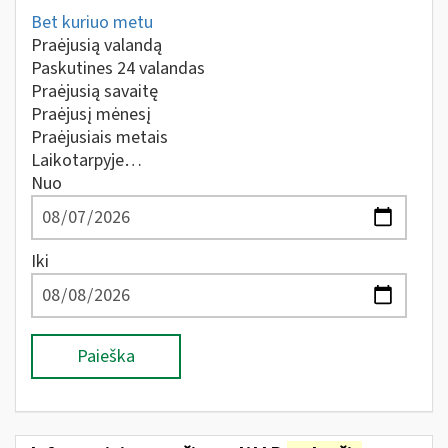
Bet kuriuo metu
Praėjusią valandą
Paskutines 24 valandas
Praėjusią savaitę
Praėjusį mėnesį
Praėjusiais metais
Laikotarpyje…
Nuo
Iki
Paieška