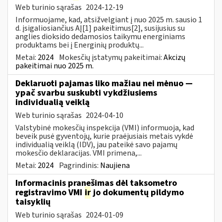
Web turinio sąrašas
2024-12-19
Informuojame, kad, atsižvelgiant į nuo 2025 m. sausio 1
d. įsigaliosiančius AĮ[1] pakeitimus[2], susijusius su
anglies dioksido dedamosios taikymu energiniams
produktams bei į Energinių produktų...
Metai:
2024
Mokesčių įstatymų pakeitimai:
Akcizų
pakeitimai nuo 2025 m.
Deklaruoti pajamas liko mažiau nei mėnuo —
ypač svarbu suskubti vykdžiusiems
individualią veiklą
Web turinio sąrašas
2024-04-10
Valstybinė mokesčių inspekcija (VMI) informuoja, kad
beveik pusė gyventojų, kurie praėjusiais metais vykdė
individualią veiklą (IDV), jau pateikė savo pajamų
mokesčio deklaracijas. VMI primena,...
Metai:
2024
Pagrindinis:
Naujiena
Informacinis pranešimas dėl taksometro
registravimo VMI
ir
jo dokumentų pildymo
taisyklių
Web turinio sąrašas
2024-01-09