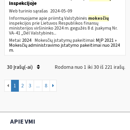
inspekcijoje
Web turinio sąrašas
2024-05-09
Informuojame apie priimtą Valstybinės
mokesčių
inspekcijos prie Lietuvos Respublikos finansų
ministerijos viršininko 2024 m. gegužės 8 d. įsakymą Nr.
VA-41 „Dėl Valstybinės...
Metai:
2024
Mokesčių įstatymų pakeitimai:
MĮP 2021 »
Mokesčių administravimo įstatymo pakeitimai nuo 2024
m.
30 Įrašų(-ai)
Rodoma nuo 1 iki 30 iš 221 irašų.
1
2
3
...
8
APIE VMI