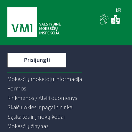
Prisijungti
Mokesčių mokėtojų informacija
Formos
Rinkmenos / Atviri duomenys
Skaičiuoklės ir pagalbininkai
Sąskaitos ir įmokų kodai
Mokesčių žinynas