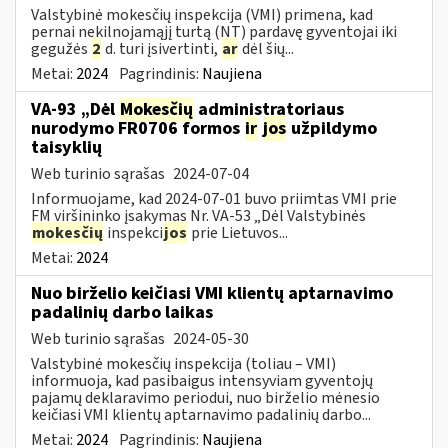
Valstybinė mokesčių inspekcija (VMI) primena, kad
pernai nekilnojamąjį turtą (NT) pardavę gyventojai iki
gegužės
2
d. turi įsivertinti,
ar
dėl šių...
Metai:
2024
Pagrindinis:
Naujiena
VA-93 „Dėl
Mokesčių
administratoriaus
nurodymo FR0706 formos
ir
jos
užpildymo
taisyklių
Web turinio sąrašas
2024-07-04
Informuojame, kad 2024-07-01 buvo priimtas VMI prie
FM viršininko įsakymas Nr. VA-53 „Dėl Valstybinės
mokesčių
inspekci
jos
prie Lietuvos...
Metai:
2024
Nuo birželio keičiasi VMI klientų aptarnavimo
padalinių darbo laikas
Web turinio sąrašas
2024-05-30
Valstybinė mokesčių inspekcija (toliau – VMI)
informuoja, kad pasibaigus intensyviam gyventojų
pajamų deklaravimo periodui, nuo birželio mėnesio
keičiasi VMI klientų aptarnavimo padalinių darbo...
Metai:
2024
Pagrindinis:
Naujiena