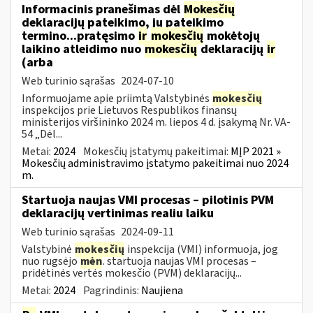
Informacinis pranešimas dėl
Mokesčių
deklaracijų pateikimo, jų pateikimo
termino...pratęsimo
ir
mokesčių
mokėtojų
laikino atleidimo nuo
mokesčių
deklaracijų
ir
(arba
Web turinio sąrašas
2024-07-10
Informuojame apie priimtą Valstybinės
mokesčių
inspekcijos prie Lietuvos Respublikos finansų
ministerijos viršininko 2024 m. liepos 4 d. įsakymą Nr. VA-
54 „Dėl...
Metai:
2024
Mokesčių įstatymų pakeitimai:
MĮP 2021 »
Mokesčių administravimo įstatymo pakeitimai nuo 2024
m.
Startuoja naujas VMI procesas – pilotinis PVM
deklaracijų vertinimas realiu laiku
Web turinio sąrašas
2024-09-11
Valstybinė
mokesčių
inspekcija (VMI) informuoja, jog
nuo rugsėjo
mėn
. startuoja naujas VMI procesas –
pridėtinės vertės mokesčio (PVM) deklaracijų...
Metai:
2024
Pagrindinis:
Naujiena