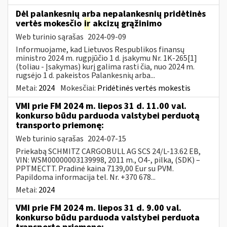
Dėl palankesnių arba nepalankesnių pridėtinės
vertės mokesčio
ir
akcizų grąžinimo
Web turinio sąrašas
2024-09-09
Informuojame, kad Lietuvos Respublikos finansų
ministro 2024 m. rugpjūčio 1 d. įsakymu Nr. 1K-265[1]
(toliau - Įsakymas) kurį galima rasti čia, nuo 2024 m.
rugsėjo 1 d. pakeistos Palankesnių arba...
Metai:
2024
Mokesčiai:
Pridėtinės vertės mokestis
VMI prie FM 2024 m. liepos 31 d. 11.00 val.
konkurso būdu parduoda valstybei perduotą
transporto priemonę:
Web turinio sąrašas
2024-07-15
Priekabą SCHMITZ CARGOBULL AG SCS 24/L-13.62 EB,
VIN: WSM00000003139998, 2011 m., O4-, pilka, (SDK) –
PPTMECTT. Pradinė kaina 7139,00 Eur su PVM.
Papildoma informacija tel. Nr. +370 678...
Metai:
2024
VMI prie FM 2024 m. liepos 31 d. 9.00 val.
konkurso būdu parduoda valstybei perduota