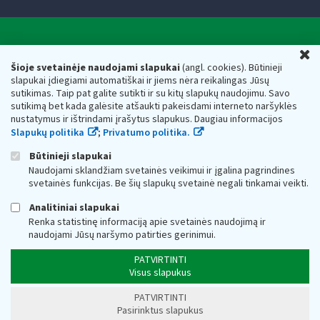
Valstybinė mokesčių inspekcija prie Lietuvos
U
Respublikos finansų ministerijos
Šioje svetainėje naudojami slapukai
(angl. cookies). Būtinieji
slapukai įdiegiami automatiškai ir jiems nėra reikalingas Jūsų
Biudžetinė įstaiga. Juridinio asmens kodas — 188659752,
sutikimas. Taip pat galite sutikti ir su kitų slapukų naudojimu. Savo
adresas: Vasario 16-osios g. 14, 01107 Vilnius, Lietuva, el.paštas:
sutikimą bet kada galėsite atšaukti pakeisdami interneto naršyklės
vmi@vmi.lt
, E. pristatymo dėžutės adresas 188659752
nustatymus ir ištrindami įrašytus slapukus. Daugiau informacijos
Duomenys apie Valstybinę mokesčių inspekciją prie Lietuvos
Slapukų politika
;
Privatumo politika.
Respublikos finansų ministerijos kaupiami ir saugomi Juridinių
asmenų registre
Būtinieji slapukai
Naudojami sklandžiam svetainės veikimui ir įgalina pagrindines
svetainės funkcijas. Be šių slapukų svetainė negali tinkamai veikti.
Analitiniai slapukai
Renka statistinę informaciją apie svetainės naudojimą ir
naudojami Jūsų naršymo patirties gerinimui.
PATVIRTINTI
Visus slapukus
PATVIRTINTI
Pasirinktus slapukus