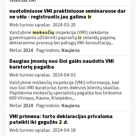
teikimas VMI
nuotoliniuose VMI praktiniuose seminaruose dar
ne vėlu - registruotis jau galima
ir
Web turinio sąrašas
2024-03-20
Valstybinė
mokesčių
inspekcija (VMI) siekdama
gyventojams užtikrinti paprastą
ir
sklandų pajamų
deklaravimo procesą bei patogų VMI konsultacijų...
Metai:
2024
Pagrindinis:
Naujiena
Daugiau įmonių nuo šiol galės naudotis VMI
kuratorių pagalba
Web turinio sąrašas
2024-04-03
Valstybinė mokesčių inspekcija (VMI) informuoja, kad
nuo šiol VMI kuratorius turės didesnis klientų skaičius.
Papildoma mokesčių specialistų pagalba bus teikiama
600 Vilniaus, Kauno, Klaipėdos,...
Metai:
2024
Pagrindinis:
Naujiena
VMI primena: turto deklaracijas privaloma
pateikti iki gegužės
2
d.
Web turinio sąrašas
2024-04-18