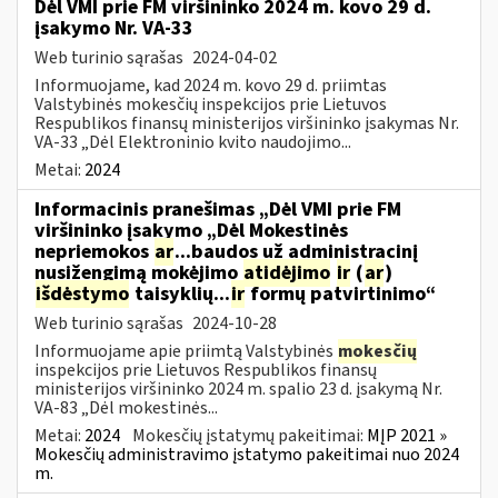
Dėl VMI prie FM viršininko 2024 m. kovo 29 d.
įsakymo Nr. VA-33
Web turinio sąrašas
2024-04-02
Informuojame, kad 2024 m. kovo 29 d. priimtas
Valstybinės mokesčių inspekcijos prie Lietuvos
Respublikos finansų ministerijos viršininko įsakymas Nr.
VA-33 „Dėl Elektroninio kvito naudojimo...
Metai:
2024
Informacinis pranešimas „Dėl VMI prie FM
viršininko įsakymo „Dėl Mokestinės
nepriemokos
ar
...baudos už administracinį
nusižengimą mokėjimo
atidėjimo
ir
(
ar
)
išdėstymo
taisyklių...
ir
formų patvirtinimo“
Web turinio sąrašas
2024-10-28
Informuojame apie priimtą Valstybinės
mokesčių
inspekcijos prie Lietuvos Respublikos finansų
ministerijos viršininko 2024 m. spalio 23 d. įsakymą Nr.
VA-83 „Dėl mokestinės...
Metai:
2024
Mokesčių įstatymų pakeitimai:
MĮP 2021 »
Mokesčių administravimo įstatymo pakeitimai nuo 2024
m.