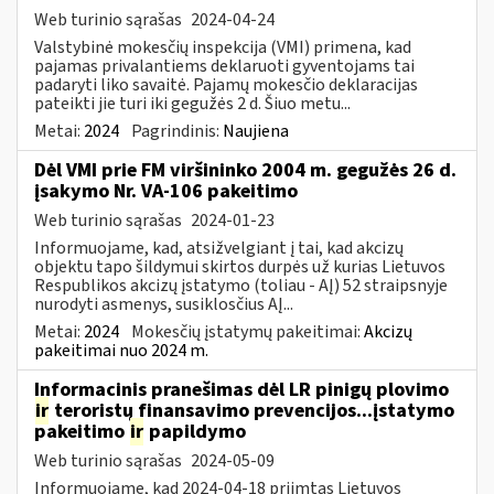
Web turinio sąrašas
2024-04-24
Valstybinė mokesčių inspekcija (VMI) primena, kad
pajamas privalantiems deklaruoti gyventojams tai
padaryti liko savaitė. Pajamų mokesčio deklaracijas
pateikti jie turi iki gegužės 2 d. Šiuo metu...
Metai:
2024
Pagrindinis:
Naujiena
Dėl VMI prie FM viršininko 2004 m. gegužės 26 d.
įsakymo Nr. VA-106 pakeitimo
Web turinio sąrašas
2024-01-23
Informuojame, kad, atsižvelgiant į tai, kad akcizų
objektu tapo šildymui skirtos durpės už kurias Lietuvos
Respublikos akcizų įstatymo (toliau - AĮ) 52 straipsnyje
nurodyti asmenys, susiklosčius AĮ...
Metai:
2024
Mokesčių įstatymų pakeitimai:
Akcizų
pakeitimai nuo 2024 m.
Informacinis pranešimas dėl LR pinigų plovimo
ir
teroristų finansavimo prevencijos...įstatymo
pakeitimo
ir
papildymo
Web turinio sąrašas
2024-05-09
Informuojame, kad 2024-04-18 priimtas Lietuvos