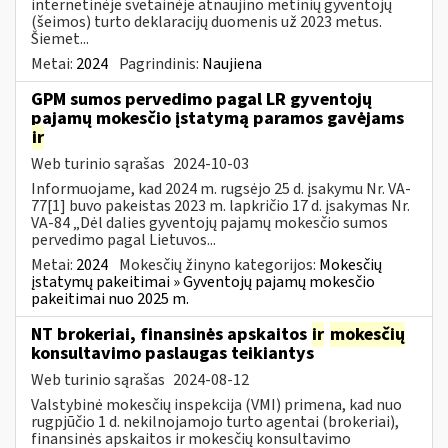
internetinėje svetainėje atnaujino metinių gyventojų
(šeimos) turto deklaracijų duomenis už 2023 metus.
Šiemet...
Metai:
2024
Pagrindinis:
Naujiena
GPM sumos pervedimo pagal LR gyventojų
pajamų mokesčio įstatymą paramos gavėjams
ir
Web turinio sąrašas
2024-10-03
Informuojame, kad 2024 m. rugsėjo 25 d. įsakymu Nr. VA-
77[1] buvo pakeistas 2023 m. lapkričio 17 d. įsakymas Nr.
VA-84 „Dėl dalies gyventojų pajamų mokesčio sumos
pervedimo pagal Lietuvos...
Metai:
2024
Mokesčių žinyno kategorijos:
Mokesčių
įstatymų pakeitimai » Gyventojų pajamų mokesčio
pakeitimai nuo 2025 m.
NT brokeriai, finansinės apskaitos
ir
mokesčių
konsultavimo paslaugas teikiantys
Web turinio sąrašas
2024-08-12
Valstybinė mokesčių inspekcija (VMI) primena, kad nuo
rugpjūčio 1 d. nekilnojamojo turto agentai (brokeriai),
finansinės apskaitos ir mokesčių konsultavimo