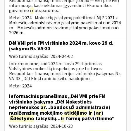
Respublikos finansų ministerijos (toliau — VMI prie FM)
informuoja, kad siekdamas įgyvendinti Ekonomikos
gaivinimo
ir
atsparumo...
Metai:
2024
Mokesčių įstatymų pakeitimai:
MĮP 2021 »
Mokesčių administravimo įstatymo pakeitimai nuo 2024
m.
Mokesčių administravimo įstatymo pakeitimai nuo
2026 m.
Dėl VMI prie FM viršininko 2024 m. kovo 29 d.
įsakymo Nr. VA-33
Web turinio sąrašas
2024-04-02
Informuojame, kad 2024 m. kovo 29 d. priimtas
Valstybinės mokesčių inspekcijos prie Lietuvos
Respublikos finansų ministerijos viršininko įsakymas Nr.
VA-33 „Dėl Elektroninio kvito naudojimo...
Metai:
2024
Informacinis pranešimas „Dėl VMI prie FM
viršininko įsakymo „Dėl Mokestinės
nepriemokos
ar
...baudos už administracinį
nusižengimą mokėjimo
atidėjimo
ir
(
ar
)
išdėstymo
taisyklių...
ir
formų patvirtinimo“
Web turinio sąrašas
2024-10-28