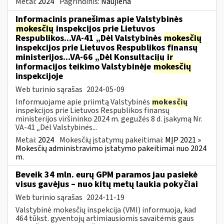
Metai:
2024
Pagrindinis:
Naujiena
Informacinis pranešimas apie Valstybinės
mokesčių
inspekcijos prie Lietuvos
Respublikos...VA-41 „Dėl Valstybinės
mokesčių
inspekcijos prie Lietuvos Respublikos finansų
ministerijos...VA-66 „Dėl Konsultacijų
ir
informacijos teikimo Valstybinėje
mokesčių
inspekcijoje
Web turinio sąrašas
2024-05-09
Informuojame apie priimtą Valstybinės
mokesčių
inspekcijos prie Lietuvos Respublikos finansų
ministerijos viršininko 2024 m. gegužės 8 d. įsakymą Nr.
VA-41 „Dėl Valstybinės...
Metai:
2024
Mokesčių įstatymų pakeitimai:
MĮP 2021 »
Mokesčių administravimo įstatymo pakeitimai nuo 2024
m.
Beveik 34 mln. eurų GPM paramos jau pasiekė
visus gavėjus – nuo kitų metų laukia pokyčiai
Web turinio sąrašas
2024-11-19
Valstybinė mokesčių inspekcija (VMI) informuoja, kad
464 tūkst. gyventojų artimiausiomis savaitėmis gaus