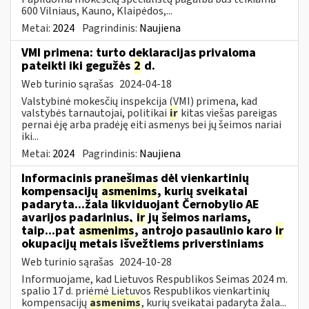
600 Vilniaus, Kauno, Klaipėdos,...
Metai:
2024
Pagrindinis:
Naujiena
VMI primena: turto deklaracijas privaloma
pateikti iki gegužės
2
d.
Web turinio sąrašas
2024-04-18
Valstybinė mokesčių inspekcija (VMI) primena, kad
valstybės tarnautojai, politikai
ir
kitas viešas pareigas
pernai ėję arba pradėję eiti asmenys bei jų šeimos nariai
iki...
Metai:
2024
Pagrindinis:
Naujiena
Informacinis pranešimas dėl vienkartinių
kompensacijų
asmenims
, kurių sveikatai
padaryta...žala likviduojant Černobylio AE
avarijos padarinius,
ir
jų šeimos nariams,
taip...pat
asmenims
, antrojo pasaulinio karo
ir
okupacijų metais išvežtiems priverstiniams
Web turinio sąrašas
2024-10-28
Informuojame, kad Lietuvos Respublikos Seimas 2024 m.
spalio 17 d. priėmė Lietuvos Respublikos vienkartinių
kompensacijų
asmenims
, kurių sveikatai padaryta žala...