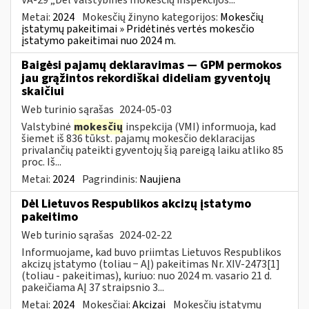
Metai:
2024
Mokesčių žinyno kategorijos:
Mokesčių
įstatymų pakeitimai » Pridėtinės vertės mokesčio
įstatymo pakeitimai nuo 2024 m.
Baigėsi pajamų deklaravimas — GPM permokos
jau grąžintos rekordiškai dideliam gyventojų
skaičiui
Web turinio sąrašas
2024-05-03
Valstybinė
mokesčių
inspekcija (VMI) informuoja, kad
šiemet iš 836 tūkst. pajamų mokesčio deklaracijas
privalančių pateikti gyventojų šią pareigą laiku atliko 85
proc. Iš...
Metai:
2024
Pagrindinis:
Naujiena
Dėl Lietuvos Respublikos akcizų įstatymo
pakeitimo
Web turinio sąrašas
2024-02-22
Informuojame, kad buvo priimtas Lietuvos Respublikos
akcizų įstatymo (toliau − AĮ) pakeitimas Nr. XIV-2473[1]
(toliau - pakeitimas), kuriuo: nuo 2024 m. vasario 21 d.
pakeičiama AĮ 37 straipsnio 3...
Metai:
2024
Mokesčiai:
Akcizai
Mokesčių įstatymų