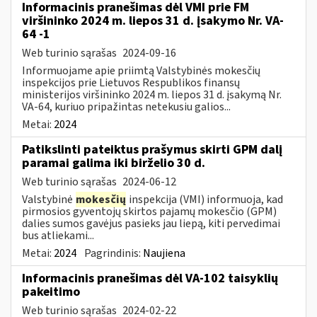
Informacinis pranešimas dėl VMI prie FM
viršininko 2024 m. liepos 31 d. įsakymo Nr. VA-
64 -1
Web turinio sąrašas
2024-09-16
Informuojame apie priimtą Valstybinės mokesčių
inspekcijos prie Lietuvos Respublikos finansų
ministerijos viršininko 2024 m. liepos 31 d. įsakymą Nr.
VA-64, kuriuo pripažintas netekusiu galios...
Metai:
2024
Patikslinti pateiktus prašymus skirti GPM dalį
paramai galima iki birželio 30 d.
Web turinio sąrašas
2024-06-12
Valstybinė
mokesčių
inspekcija (VMI) informuoja, kad
pirmosios gyventojų skirtos pajamų mokesčio (GPM)
dalies sumos gavėjus pasieks jau liepą, kiti pervedimai
bus atliekami...
Metai:
2024
Pagrindinis:
Naujiena
Informacinis pranešimas dėl VA-102 taisyklių
pakeitimo
Web turinio sąrašas
2024-02-22