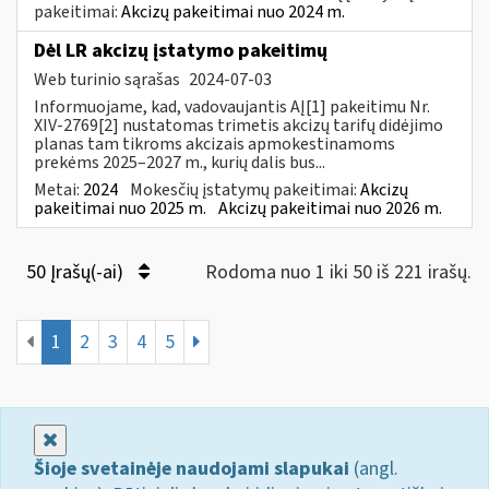
pakeitimai:
Akcizų pakeitimai nuo 2024 m.
Dėl LR akcizų įstatymo pakeitimų
Web turinio sąrašas
2024-07-03
Informuojame, kad, vadovaujantis AĮ[1] pakeitimu Nr.
XIV-2769[2] nustatomas trimetis akcizų tarifų didėjimo
planas tam tikroms akcizais apmokestinamoms
prekėms 2025–2027 m., kurių dalis bus...
Metai:
2024
Mokesčių įstatymų pakeitimai:
Akcizų
pakeitimai nuo 2025 m.
Akcizų pakeitimai nuo 2026 m.
50 Įrašų(-ai)
Rodoma nuo 1 iki 50 iš 221 irašų.
1
2
3
4
5
Uždaryti
Šioje svetainėje naudojami slapukai
(angl.