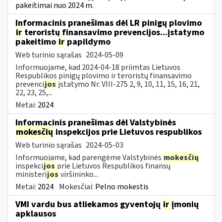
pakeitimai nuo 2024 m.
Informacinis pranešimas dėl LR pinigų plovimo
ir
teroristų finansavimo prevencijos...įstatymo
pakeitimo
ir
papildymo
Web turinio sąrašas
2024-05-09
Informuojame, kad 2024-04-18 priimtas Lietuvos
Respublikos pinigų plovimo ir teroristų finansavimo
prevenci
jos
įstatymo Nr. VIII-275 2, 9, 10, 11, 15, 16, 21,
22, 23, 25,...
Metai:
2024
Informacinis pranešimas dėl Valstybinės
mokesčių
inspekcijos prie Lietuvos respublikos
Web turinio sąrašas
2024-05-03
Informuojame, kad parengėme Valstybinės
mokesčių
inspekci
jos
prie Lietuvos Respublikos finansų
ministeri
jos
viršininko...
Metai:
2024
Mokesčiai:
Pelno mokestis
VMI vardu bus atliekamos gyventojų
ir
įmonių
apklausos