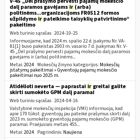
V-45 „Dėl prašymo pervesti pajamų mokesčio
dalį paramos gavėjams
ir
(arba)
politinėms...organizacijoms FR0512 formos
užpildymo
ir
pateikimo taisyklių patvirtinimo“
pakeitimo
Web turinio sąrašas
2024-10-25
Informuojame, kad 2024 m. spalio 22 d. įsakymu Nr. VA-
81[1] buvo pakeistas 2003 m. vasario 7 d. įsakymas Nr. V-
45 „Dėl prašymo pervesti pajamų mokesčio dalį paramos
gavėjams ir (arba) politinėms...
Metai:
2024
Mokesčių žinyno kategorijos:
Mokesčių
įstatymų pakeitimai » Gyventojų pajamų mokesčio
pakeitimai nuo 2025 m.
Atidėlioti neverta — paprastai
ir
greitai galite
skirti sumokėto GPM dalį paramai
Web turinio sąrašas
2024-04-16
Valstybinė mokesčių inspekcija (VMI) informuoja, kad
apie 170 tūkst. gyventojų jau pateikė prašymus skirti dalį
2023 m. sumokėto gyventojų pajamų mokesčio (GPM)
paramai. Praėjusiais metais 455...
Metai:
2024
Pagrindinis:
Naujiena