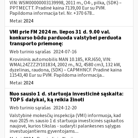
VIN: WSM00000003139998, 2011 m., O4-, pilka, (SDK) –
PPTMECTT. Pradinė kaina 7139,00 Eur su PVM.
Papildoma informacija tel. Nr. +370 678...
Metai:
2024
VMI prie FM 2024 m. liepos 31 d. 9.00 val.
konkurso būdu parduoda valstybei perduota
transporto priemonę:
Web turinio sąrašas
2024-07-16
Krovininis automobilis MAN 10.185, KRJ650, VIN:
WMAL24ZZZ2Y101834, 2002 m., N2, 4580 cm3, 132 kW,
dyzelinas, raudona, (SDK) – CAPMHNCF. Pradinė kaina
11543,40 Eur su PVM. Papildoma informacija...
Metai:
2024
Nuo sausio 1 d. startuoja investicinė sąskaita:
TOP 5 dalykai, ką reikia žinoti
Web turinio sąrašas
2024-12-20
Valstybinė mokesčių inspekcija (VMI) informuoja, kad
nuo 2025 m. sausio 1 d. startuoja investicinės sąskaitos
naujovė, kurios tikslas - sudaryti palankesnes sąlygas
investuojantiems gyventojams....