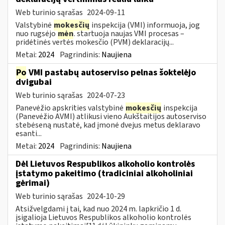
Web turinio sąrašas
2024-09-11
Valstybinė
mokesčių
inspekcija (VMI) informuoja, jog
nuo rugsėjo
mėn
. startuoja naujas VMI procesas –
pridėtinės vertės mokesčio (PVM) deklaracijų...
Metai:
2024
Pagrindinis:
Naujiena
Po
VMI pastabų autoserviso pelnas šoktelėjo
dvigubai
Web turinio sąrašas
2024-07-23
Panevėžio apskrities valstybinė
mokesčių
inspekcija
(Panevėžio AVMI) atlikusi vieno Aukštaitijos autoserviso
stebėseną nustatė, kad įmonė dvejus metus deklaravo
esanti...
Metai:
2024
Pagrindinis:
Naujiena
Dėl Lietuvos Respublikos alkoholio kontrolės
įstatymo pakeitimo (tradiciniai alkoholiniai
gėrimai)
Web turinio sąrašas
2024-10-29
Atsižvelgdami į tai, kad nuo 2024 m. lapkričio 1 d.
įsigalioja Lietuvos Respublikos alkoholio kontrolės