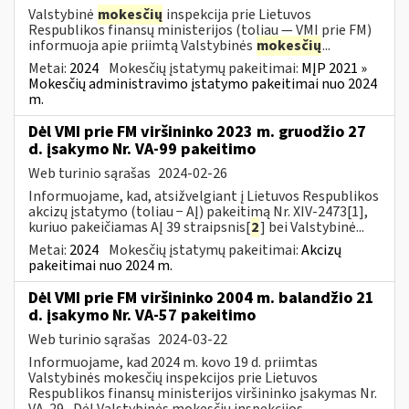
Valstybinė
mokesčių
inspekcija prie Lietuvos
Respublikos finansų ministerijos (toliau ― VMI prie FM)
informuoja apie priimtą Valstybinės
mokesčių
...
Metai:
2024
Mokesčių įstatymų pakeitimai:
MĮP 2021 »
Mokesčių administravimo įstatymo pakeitimai nuo 2024
m.
Dėl VMI prie FM viršininko 2023 m. gruodžio 27
d. įsakymo Nr. VA-99 pakeitimo
Web turinio sąrašas
2024-02-26
Informuojame, kad, atsižvelgiant į Lietuvos Respublikos
akcizų įstatymo (toliau − AĮ) pakeitimą Nr. XIV-2473[1],
kuriuo pakeičiamas AĮ 39 straipsnis[
2
] bei Valstybinė...
Metai:
2024
Mokesčių įstatymų pakeitimai:
Akcizų
pakeitimai nuo 2024 m.
Dėl VMI prie FM viršininko 2004 m. balandžio 21
d. įsakymo Nr. VA-57 pakeitimo
Web turinio sąrašas
2024-03-22
Informuojame, kad 2024 m. kovo 19 d. priimtas
Valstybinės mokesčių inspekcijos prie Lietuvos
Respublikos finansų ministerijos viršininko įsakymas Nr.
VA-29 „Dėl Valstybinės mokesčių inspekcijos...