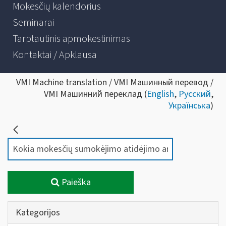
Mokesčių kalendorius
Seminarai
Tarptautinis apmokestinimas
Kontaktai / Apklausa
VMI Machine translation / VMI Машинный перевод /
VMI Машинний переклад (
English
,
Русский
,
Українська
)
Paieška
Kategorijos