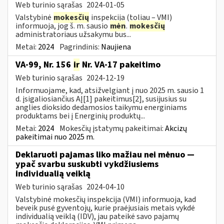
Web turinio sąrašas
2024-01-05
Valstybinė
mokesčių
inspekcija (toliau – VMI)
informuoja, jog š. m. sausio
mėn
.
mokesčių
administratoriaus užsakymu bus...
Metai:
2024
Pagrindinis:
Naujiena
VA-99, Nr. 156
ir
Nr. VA-17 pakeitimo
Web turinio sąrašas
2024-12-19
Informuojame, kad, atsižvelgiant į nuo 2025 m. sausio 1
d. įsigaliosiančius AĮ[1] pakeitimus[2], susijusius su
anglies dioksido dedamosios taikymu energiniams
produktams bei į Energinių produktų...
Metai:
2024
Mokesčių įstatymų pakeitimai:
Akcizų
pakeitimai nuo 2025 m.
Deklaruoti pajamas liko mažiau nei mėnuo —
ypač svarbu suskubti vykdžiusiems
individualią veiklą
Web turinio sąrašas
2024-04-10
Valstybinė mokesčių inspekcija (VMI) informuoja, kad
beveik pusė gyventojų, kurie praėjusiais metais vykdė
individualią veiklą (IDV), jau pateikė savo pajamų