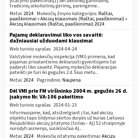
įstatymo pakeitimai[1] dėl ūkininkų gaminamų
tradicinių alkoholinių gėrimų, parengėme...
Metai:
2024
Mokesčių žinyno kategorijos:
Raštai,
paaiškinimai » Akcizų klausimais (Raštai, paaiškinimai) »
Akcizų klausimais (Raštai, paaiškinimai) 2024
Pajamų deklaravimui liko vos savaitė:
dažniausiai užduodami klausimai
Web turinio sąrašas
2024-04-24
Valstybinė mokesčių inspekcija (VMI) primena, kad
pajamas privalantiems deklaruoti gyventojams tai
padaryti liko savaitė. Pajamų mokesčio deklaracijas
pateikti jie turi iki gegužės 2 d. Šiuo metu...
Metai:
2024
Pagrindinis:
Naujiena
Dėl VMI prie FM viršininko 2004 m. gegužės 26 d.
įsakymo Nr. VA-106 pakeitimo
Web turinio sąrašas
2024-01-23
Informuojame, kad, atsižvelgiant į tai, kad akcizų
objektu tapo šildymui skirtos durpės už kurias Lietuvos
Respublikos akcizų įstatymo (toliau - AĮ) 52 straipsnyje
nurodyti asmenys, susiklosčius AĮ...
Metai:
2024
Mokesčių įstatymų pakeitimai:
Akcizų