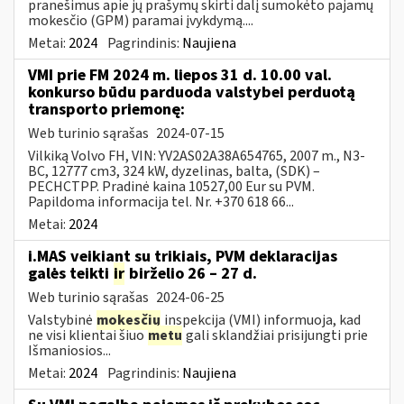
pranešimus apie jų prašymų skirti dalį sumokėto pajamų
mokesčio (GPM) paramai įvykdymą....
Metai:
2024
Pagrindinis:
Naujiena
VMI prie FM 2024 m. liepos 31 d. 10.00 val.
konkurso būdu parduoda valstybei perduotą
transporto priemonę:
Web turinio sąrašas
2024-07-15
Vilkiką Volvo FH, VIN: YV2AS02A38A654765, 2007 m., N3-
BC, 12777 cm3, 324 kW, dyzelinas, balta, (SDK) –
PECHCTPP. Pradinė kaina 10527,00 Eur su PVM.
Papildoma informacija tel. Nr. +370 618 66...
Metai:
2024
i.MAS veikiant su trikiais, PVM deklaracijas
galės teikti
ir
birželio 26 – 27 d.
Web turinio sąrašas
2024-06-25
Valstybinė
mokesčių
inspekcija (VMI) informuoja, kad
ne visi klientai šiuo
metu
gali sklandžiai prisijungti prie
Išmaniosios...
Metai:
2024
Pagrindinis:
Naujiena