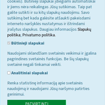
cookies). Būtinieji slapukai įdiegiami automatiškai
ir jiems nėra reikalingas Jūsų sutikimas. Taip pat
galite sutikti ir su kitų slapukų naudojimu. Savo
sutikimą bet kada galėsite atšaukti pakeisdami
interneto naršyklės nustatymus ir ištrindami
įrašytus slapukus. Daugiau informacijos
Slapukų
politika
;
Privatumo politika.
Būtinieji slapukai
Naudojami sklandžiam svetainės veikimui ir įgalina
pagrindines svetainės funkcijas. Be šių slapukų
svetainė negali tinkamai veikti.
Analitiniai slapukai
Renka statistinę informaciją apie svetainės
naudojimą ir naudojami Jūsų naršymo patirties
gerinimui.
PATVIRTINTI