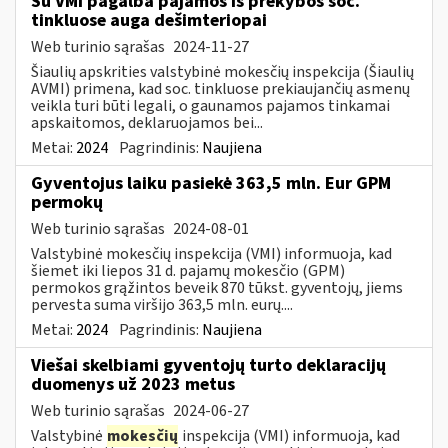
Su VMI pagalba pajamos iš prekybos soc.
tinkluose auga dešimteriopai
Web turinio sąrašas
2024-11-27
Šiaulių apskrities valstybinė mokesčių inspekcija (Šiaulių
AVMI) primena, kad soc. tinkluose prekiaujančių asmenų
veikla turi būti legali, o gaunamos pajamos tinkamai
apskaitomos, deklaruojamos bei...
Metai:
2024
Pagrindinis:
Naujiena
Gyventojus laiku pasiekė 363,5 mln. Eur GPM
permokų
Web turinio sąrašas
2024-08-01
Valstybinė mokesčių inspekcija (VMI) informuoja, kad
šiemet iki liepos 31 d. pajamų mokesčio (GPM)
permokos grąžintos beveik 870 tūkst. gyventojų, jiems
pervesta suma viršijo 363,5 mln. eurų....
Metai:
2024
Pagrindinis:
Naujiena
Viešai skelbiami gyventojų turto deklaracijų
duomenys už 2023 metus
Web turinio sąrašas
2024-06-27
Valstybinė
mokesčių
inspekcija (VMI) informuoja, kad