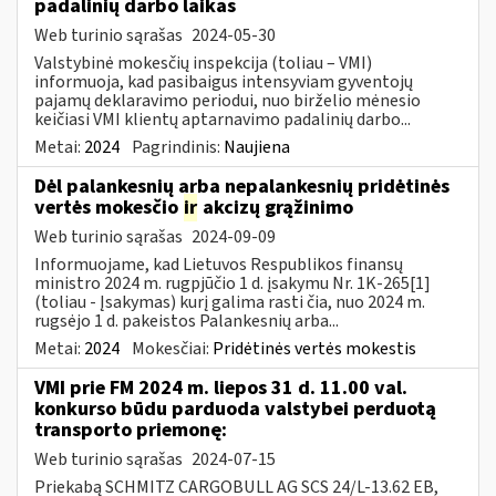
padalinių darbo laikas
Web turinio sąrašas
2024-05-30
Valstybinė mokesčių inspekcija (toliau – VMI)
informuoja, kad pasibaigus intensyviam gyventojų
pajamų deklaravimo periodui, nuo birželio mėnesio
keičiasi VMI klientų aptarnavimo padalinių darbo...
Metai:
2024
Pagrindinis:
Naujiena
Dėl palankesnių arba nepalankesnių pridėtinės
vertės mokesčio
ir
akcizų grąžinimo
Web turinio sąrašas
2024-09-09
Informuojame, kad Lietuvos Respublikos finansų
ministro 2024 m. rugpjūčio 1 d. įsakymu Nr. 1K-265[1]
(toliau - Įsakymas) kurį galima rasti čia, nuo 2024 m.
rugsėjo 1 d. pakeistos Palankesnių arba...
Metai:
2024
Mokesčiai:
Pridėtinės vertės mokestis
VMI prie FM 2024 m. liepos 31 d. 11.00 val.
konkurso būdu parduoda valstybei perduotą
transporto priemonę:
Web turinio sąrašas
2024-07-15
Priekabą SCHMITZ CARGOBULL AG SCS 24/L-13.62 EB,