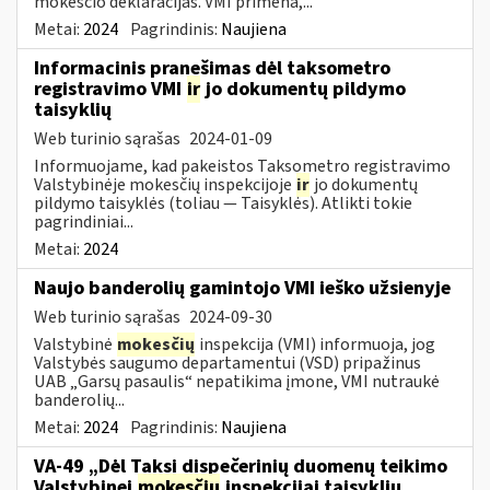
mokesčio deklaracijas. VMI primena,...
Metai:
2024
Pagrindinis:
Naujiena
Informacinis pranešimas dėl taksometro
registravimo VMI
ir
jo dokumentų pildymo
taisyklių
Web turinio sąrašas
2024-01-09
Informuojame, kad pakeistos Taksometro registravimo
Valstybinėje mokesčių inspekcijoje
ir
jo dokumentų
pildymo taisyklės (toliau — Taisyklės). Atlikti tokie
pagrindiniai...
Metai:
2024
Naujo banderolių gamintojo VMI ieško užsienyje
Web turinio sąrašas
2024-09-30
Valstybinė
mokesčių
inspekcija (VMI) informuoja, jog
Valstybės saugumo departamentui (VSD) pripažinus
UAB „Garsų pasaulis“ nepatikima įmone, VMI nutraukė
banderolių...
Metai:
2024
Pagrindinis:
Naujiena
VA-49 „Dėl Taksi dispečerinių duomenų teikimo
Valstybinei
mokesčių
inspekcijai taisyklių