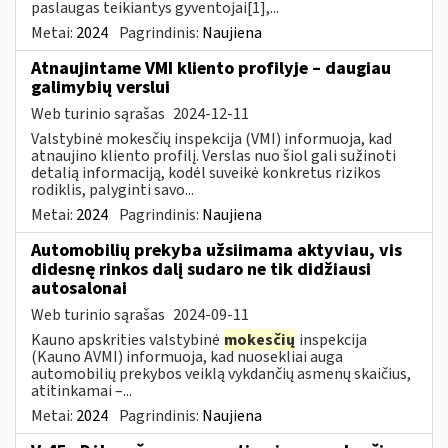
paslaugas teikiantys gyventojai[1],...
Metai:
2024
Pagrindinis:
Naujiena
Atnaujintame VMI kliento profilyje – daugiau
galimybių verslui
Web turinio sąrašas
2024-12-11
Valstybinė mokesčių inspekcija (VMI) informuoja, kad
atnaujino kliento profilį. Verslas nuo šiol gali sužinoti
detalią informaciją, kodėl suveikė konkretus rizikos
rodiklis, palyginti savo...
Metai:
2024
Pagrindinis:
Naujiena
Automobilių prekyba užsiimama aktyviau, vis
didesnę rinkos dalį sudaro ne tik didžiausi
autosalonai
Web turinio sąrašas
2024-09-11
Kauno apskrities valstybinė
mokesčių
inspekcija
(Kauno AVMI) informuoja, kad nuosekliai auga
automobilių prekybos veiklą vykdančių asmenų skaičius,
atitinkamai –...
Metai:
2024
Pagrindinis:
Naujiena