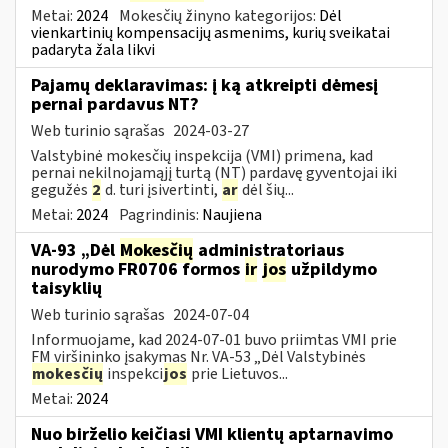
Metai:
2024
Mokesčių žinyno kategorijos:
Dėl
vienkartinių kompensacijų asmenims, kurių sveikatai
padaryta žala likvi
Pajamų deklaravimas: į ką atkreipti dėmesį
pernai pardavus NT?
Web turinio sąrašas
2024-03-27
Valstybinė mokesčių inspekcija (VMI) primena, kad
pernai nekilnojamąjį turtą (NT) pardavę gyventojai iki
gegužės
2
d. turi įsivertinti,
ar
dėl šių...
Metai:
2024
Pagrindinis:
Naujiena
VA-93 „Dėl
Mokesčių
administratoriaus
nurodymo FR0706 formos
ir
jos
užpildymo
taisyklių
Web turinio sąrašas
2024-07-04
Informuojame, kad 2024-07-01 buvo priimtas VMI prie
FM viršininko įsakymas Nr. VA-53 „Dėl Valstybinės
mokesčių
inspekci
jos
prie Lietuvos...
Metai:
2024
Nuo birželio keičiasi VMI klientų aptarnavimo