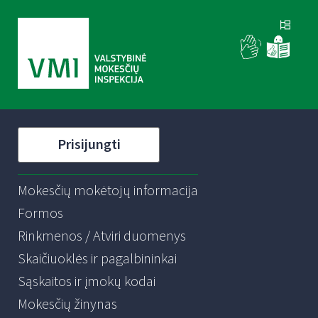
Prisijungti
Mokesčių mokėtojų informacija
Formos
Rinkmenos / Atviri duomenys
Skaičiuoklės ir pagalbininkai
Sąskaitos ir įmokų kodai
Mokesčių žinynas