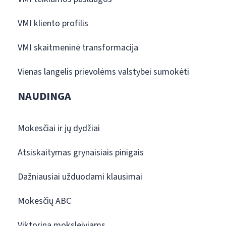
VMI kliento profilis
VMI skaitmeninė transformacija
Vienas langelis prievolėms valstybei sumokėti
NAUDINGA
Mokesčiai ir jų dydžiai
Atsiskaitymas grynaisiais pinigais
Dažniausiai užduodami klausimai
Mokesčių ABC
Viktorina moksleiviams