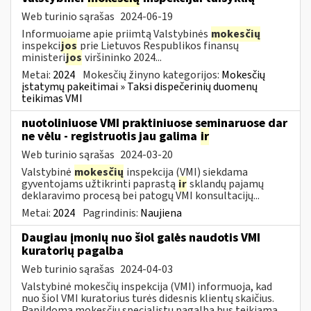
Web turinio sąrašas
2024-06-19
Informuojame apie priimtą Valstybinės
mokesčių
inspekci
jos
prie Lietuvos Respublikos finansų
ministeri
jos
viršininko 2024...
Metai:
2024
Mokesčių žinyno kategorijos:
Mokesčių
įstatymų pakeitimai » Taksi dispečerinių duomenų
teikimas VMI
nuotoliniuose VMI praktiniuose seminaruose dar
ne vėlu - registruotis jau galima
ir
Web turinio sąrašas
2024-03-20
Valstybinė
mokesčių
inspekcija (VMI) siekdama
gyventojams užtikrinti paprastą
ir
sklandų pajamų
deklaravimo procesą bei patogų VMI konsultacijų...
Metai:
2024
Pagrindinis:
Naujiena
Daugiau įmonių nuo šiol galės naudotis VMI
kuratorių pagalba
Web turinio sąrašas
2024-04-03
Valstybinė mokesčių inspekcija (VMI) informuoja, kad
nuo šiol VMI kuratorius turės didesnis klientų skaičius.
Papildoma mokesčių specialistų pagalba bus teikiama