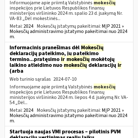
Informuojame apie priimtą Valstybinės
mokesčių
inspekcijos prie Lietuvos Respublikos finansų
ministerijos viršininko 2024 m. spalio 23 d. įsakymą Nr.
VA-83 „Dėl mokestinės...
Metai:
2024
Mokesčių įstatymų pakeitimai:
MĮP 2021 »
Mokesčių administravimo įstatymo pakeitimai nuo 2024
m.
Informacinis pranešimas dėl
Mokesčių
deklaracijų pateikimo, jų pateikimo
termino...pratęsimo
ir
mokesčių
mokėtojų
laikino atleidimo nuo
mokesčių
deklaracijų
ir
(arba
Web turinio sąrašas
2024-07-10
Informuojame apie priimtą Valstybinės
mokesčių
inspekcijos prie Lietuvos Respublikos finansų
ministerijos viršininko 2024 m. liepos 4 d. įsakymą Nr. VA-
54 „Dėl...
Metai:
2024
Mokesčių įstatymų pakeitimai:
MĮP 2021 »
Mokesčių administravimo įstatymo pakeitimai nuo 2024
m.
Startuoja naujas VMI procesas – pilotinis PVM
deklaracijų vertinimas realiu laiku