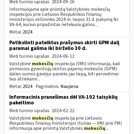
Web turinio sąrašas
2024-09-16
Informuojame apie priimtą Valstybinės mokesčių
inspekcijos prie Lietuvos Respublikos finansų
ministerijos viršininko 2024 m. liepos 31 d. įsakymą Nr.
VA-64, kuriuo pripažintas netekusiu galios...
Metai:
2024
Patikslinti pateiktus prašymus skirti GPM dalį
paramai galima iki birželio 30 d.
Web turinio sąrašas
2024-06-12
Valstybinė
mokesčių
inspekcija (VMI) informuoja, kad
pirmosios gyventojų skirtos pajamų mokesčio (GPM)
dalies sumos gavėjus pasieks jau liepą, kiti pervedimai
bus atliekami...
Metai:
2024
Pagrindinis:
Naujiena
Informacinis pranešimas dėl VA-102 taisyklių
pakeitimo
Web turinio sąrašas
2024-02-22
Valstybinė
mokesčių
inspekcija prie Lietuvos
Respublikos finansų ministerijos (toliau ― VMI prie FM)
informuoja apie priimtą Valstybinės
mokesčių
...