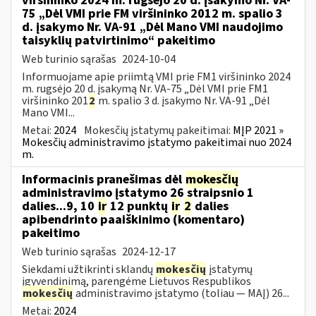
viršininko 2024 m. rugsėjo 20 d. įsakymo Nr. VA-
75 „Dėl VMI prie FM viršininko 2012 m. spalio 3
d. įsakymo Nr. VA-91 „Dėl Mano VMI naudojimo
taisyklių patvirtinimo“ pakeitimo
Web turinio sąrašas
2024-10-04
Informuojame apie priimtą VMI prie FM1 viršininko 2024
m. rugsėjo 20 d. įsakymą Nr. VA-75 „Dėl VMI prie FM1
viršininko 201
2
m. spalio 3 d. įsakymo Nr. VA-91 „Dėl
Mano VMI...
Metai:
2024
Mokesčių įstatymų pakeitimai:
MĮP 2021 »
Mokesčių administravimo įstatymo pakeitimai nuo 2024
m.
Informacinis pranešimas dėl
mokesčių
administravimo įstatymo 26 straipsnio 1
dalies...9, 10
ir
12 punktų
ir
2
dalies
apibendrinto paaiškinimo (komentaro)
pakeitimo
Web turinio sąrašas
2024-12-17
Siekdami užtikrinti sklandų
mokesčių
įstatymų
įgyvendinimą, parengėme Lietuvos Respublikos
mokesčių
administravimo įstatymo (toliau — MAĮ) 26...
Metai:
2024