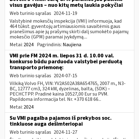
visus gavėjus – nuo kitų metų laukia pokyčiai
Web turinio sąrašas
2024-11-19
Valstybinė mokesčių inspekcija (VMI) informuoja, kad
464 tūkst. gyventojų artimiausiomis savaitėmis gaus
pranešimus apie jų prašymų skirti dalį sumokėto pajamų
mokesčio (GPM) paramai įvykdymą....
Metai:
2024
Pagrindinis:
Naujiena
VMI prie FM 2024 m. liepos 31 d. 10.00 val.
konkurso būdu parduoda valstybei perduotą
transporto priemonę:
Web turinio sąrašas
2024-07-15
Vilkiką Volvo FH, VIN: YV2AS02A38A654765, 2007 m., N3-
BC, 12777 cm3, 324 kW, dyzelinas, balta, (SDK) –
PECHCTPP. Pradinė kaina 10527,00 Eur su PVM.
Papildoma informacija tel. Nr. +370 618 66...
Metai:
2024
Su VMI pagalba pajamos iš prekybos soc.
tinkluose auga dešimteriopai
Web turinio sąrašas
2024-11-27