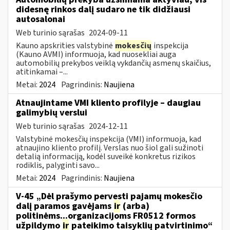
didesnę rinkos dalį sudaro ne tik didžiausi
autosalonai
Web turinio sąrašas
2024-09-11
Kauno apskrities valstybinė
mokesčių
inspekcija
(Kauno AVMI) informuoja, kad nuosekliai auga
automobilių prekybos veiklą vykdančių asmenų skaičius,
atitinkamai –...
Metai:
2024
Pagrindinis:
Naujiena
Atnaujintame VMI kliento profilyje – daugiau
galimybių verslui
Web turinio sąrašas
2024-12-11
Valstybinė mokesčių inspekcija (VMI) informuoja, kad
atnaujino kliento profilį. Verslas nuo šiol gali sužinoti
detalią informaciją, kodėl suveikė konkretus rizikos
rodiklis, palyginti savo...
Metai:
2024
Pagrindinis:
Naujiena
V-45 „Dėl prašymo pervesti pajamų mokesčio
dalį paramos gavėjams
ir
(arba)
politinėms...organizacijoms FR0512 formos
užpildymo
ir
pateikimo taisyklių patvirtinimo“