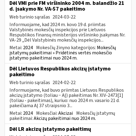
Dėl VMI prie FM viršininko 2004 m. balandžio 21
d. įsakymo Nr. VA-57 pakeitimo
Web turinio sąrašas
2024-03-22
Informuojame, kad 2024 m. kovo 19 d. priimtas
Valstybinės mokesčių inspekcijos prie Lietuvos
Respublikos finansų ministerijos viršininko įsakymas Nr.
VA-29 „Dėl Valstybinės mokesčių inspekcijos...
Metai:
2024
Mokesčių žinyno kategorijos:
Mokesčių
įstatymų pakeitimai » Pridėtinės vertės mokesčio
įstatymo pakeitimai nuo 2024 m.
Dėl Lietuvos Respublikos akcizų įstatymo
pakeitimo
Web turinio sąrašas
2024-02-22
Informuojame, kad buvo priimtas Lietuvos Respublikos
akcizų įstatymo (toliau − AĮ) pakeitimas Nr. XIV-2473[1]
(toliau - pakeitimas), kuriuo: nuo 2024 m. vasario 21 d.
pakeičiama AĮ 37 straipsnio 3...
Metai:
2024
Mokesčiai:
Akcizai
Mokesčių įstatymų
pakeitimai:
Akcizų pakeitimai nuo 2024 m.
Dėl LR akcizų įstatymo pakeitimų