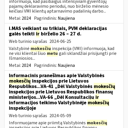
informuoja, kad pasibaigus intensyviam gyventojų
pajamų deklaravimo periodui, nuo birželio mėnesio
keičiasi VMI klientų aptarnavimo padalinių darbo...
Metai:
2024
Pagrindinis:
Naujiena
i.MAS veikiant su trikiais, PVM deklaracijas
galės teikti
ir
birželio 26 – 27 d.
Web turinio sąrašas
2024-06-25
Valstybinė
mokesčių
inspekcija (VMI) informuoja, kad
ne visi klientai šiuo
metu
gali sklandžiai prisijungti prie
Išmaniosios...
Metai:
2024
Pagrindinis:
Naujiena
Informacinis pranešimas apie Valstybinės
mokesčių
inspekcijos prie Lietuvos
Respublikos...VA-41 „Dėl Valstybinės
mokesčių
inspekcijos prie Lietuvos Respublikos finansų
ministerijos...VA-66 „Dėl Konsultacijų
ir
informacijos teikimo Valstybinėje
mokesčių
inspekcijoje
Web turinio sąrašas
2024-05-09
Informuojame apie priimtą Valstybinės
mokesčių
inspekcijos prie Lietuvos Respublikos finansų