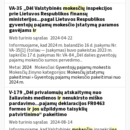
VA-35 „Dėl Valstybinės
mokesčių
inspekcijos
prie Lietuvos Respublikos finansų
ministerijos...pagal Lietuvos Respublikos
gyventojų pajamų mokesčio įstatymą paramos
gavėjams
ir
Web turinio sąrašas
2024-04-22
Informuojame, kad 2024 m. balandžio 16 d. įsakymu Nr.
VA-35[1] (toliau — Įsakymas) buvo pakeistas 2023 m.
lapkričio 17 d. įsakymas Nr. VA-84 „Dėl dalies gyventojų
pajamų mokesčio sumos pervedimo...
Metai:
2024
Mokesčiai:
Gyventojų pajamų mokestis
Mokesčių žinyno kategorijos:
Mokesčių įstatymų
pakeitimai » Gyventojų pajamų mokesčio pakeitimai nuo
2024 m.
V-179 „Dėl privalomųjų atskaitymų nuo
žaliavinės medienos
ir
nenukirsto miško
pardavimo...pajamų deklaracijos FR0463
formos
ir
jos
užpildymo taisyklių
patvirtinimo“ pakeitimo
Web turinio sąrašas
2024-08-14
Informuojame, kad Valstybinės
mokesčių
inspekci
jos