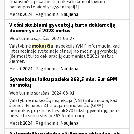
finansinės apskaitos ir mokesčių konsultavimo
paslaugas teikiantys gyventojai[1],...
Metai:
2024
Pagrindinis:
Naujiena
Viešai skelbiami gyventojų turto deklaracijų
duomenys už 2023 metus
Web turinio sąrašas
2024-06-27
Valstybinė
mokesčių
inspekcija (VMI) informuoja, kad
internetinėje svetainėje atnaujino metinių gyventojų
(šeimos) turto deklaracijų duomenis už 2023 metus.
Šiemet...
Metai:
2024
Pagrindinis:
Naujiena
Gyventojus laiku pasiekė 363,5 mln. Eur GPM
permokų
Web turinio sąrašas
2024-08-01
Valstybinė mokesčių inspekcija (VMI) informuoja, kad
šiemet iki liepos 31 d. pajamų mokesčio (GPM)
permokos grąžintos beveik 870 tūkst. gyventojų, jiems
pervesta suma viršijo 363,5 mln. eurų....
Metai:
2024
Pagrindinis:
Naujiena
Automobilių prekyba užsiimama aktyviau, vis