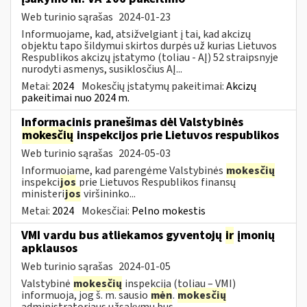
Web turinio sąrašas
2024-01-23
Informuojame, kad, atsižvelgiant į tai, kad akcizų
objektu tapo šildymui skirtos durpės už kurias Lietuvos
Respublikos akcizų įstatymo (toliau - AĮ) 52 straipsnyje
nurodyti asmenys, susiklosčius AĮ...
Metai:
2024
Mokesčių įstatymų pakeitimai:
Akcizų
pakeitimai nuo 2024 m.
Informacinis pranešimas dėl Valstybinės
mokesčių
inspekcijos prie Lietuvos respublikos
Web turinio sąrašas
2024-05-03
Informuojame, kad parengėme Valstybinės
mokesčių
inspekci
jos
prie Lietuvos Respublikos finansų
ministeri
jos
viršininko...
Metai:
2024
Mokesčiai:
Pelno mokestis
VMI vardu bus atliekamos gyventojų
ir
įmonių
apklausos
Web turinio sąrašas
2024-01-05
Valstybinė
mokesčių
inspekcija (toliau – VMI)
informuoja, jog š. m. sausio
mėn
.
mokesčių
administratoriaus užsakymu bus...