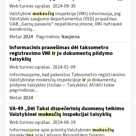
Web turinio sąrašas
2024-09-30
Valstybinė
mokesčių
inspekcija (VMI) informuoja, jog
Valstybės saugumo departamentui (VSD) pripažinus
UAB „Garsų pasaulis“ nepatikima įmone, VMI nutraukė
banderolių...
Metai:
2024
Pagrindinis:
Naujiena
Informacinis pranešimas dėl taksometro
registravimo VMI
ir
jo dokumentų pildymo
taisyklių
Web turinio sąrašas
2024-01-09
Informuojame, kad pakeistos Taksometro registravimo
Valstybinėje mokesčių inspekcijoje
ir
jo dokumentų
pildymo taisyklės (toliau — Taisyklės). Atlikti tokie
pagrindiniai...
Metai:
2024
VA-49 „Dėl Taksi dispečerinių duomenų teikimo
Valstybinei
mokesčių
inspekcijai taisyklių
Web turinio sąrašas
2024-06-19
Informuojame apie priimtą Valstybinės
mokesčių
inspekci
jos
prie Lietuvos Respublikos finansų