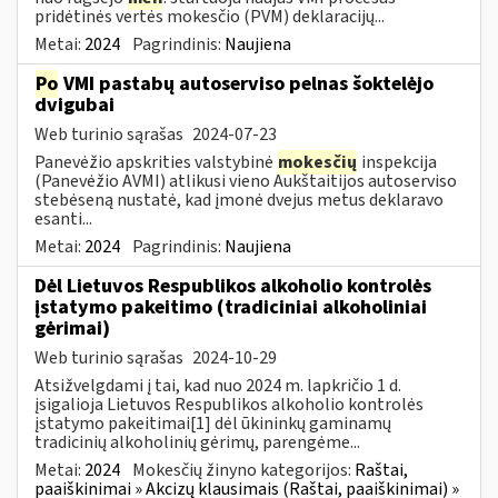
pridėtinės vertės mokesčio (PVM) deklaracijų...
Metai:
2024
Pagrindinis:
Naujiena
Po
VMI pastabų autoserviso pelnas šoktelėjo
dvigubai
Web turinio sąrašas
2024-07-23
Panevėžio apskrities valstybinė
mokesčių
inspekcija
(Panevėžio AVMI) atlikusi vieno Aukštaitijos autoserviso
stebėseną nustatė, kad įmonė dvejus metus deklaravo
esanti...
Metai:
2024
Pagrindinis:
Naujiena
Dėl Lietuvos Respublikos alkoholio kontrolės
įstatymo pakeitimo (tradiciniai alkoholiniai
gėrimai)
Web turinio sąrašas
2024-10-29
Atsižvelgdami į tai, kad nuo 2024 m. lapkričio 1 d.
įsigalioja Lietuvos Respublikos alkoholio kontrolės
įstatymo pakeitimai[1] dėl ūkininkų gaminamų
tradicinių alkoholinių gėrimų, parengėme...
Metai:
2024
Mokesčių žinyno kategorijos:
Raštai,
paaiškinimai » Akcizų klausimais (Raštai, paaiškinimai) »