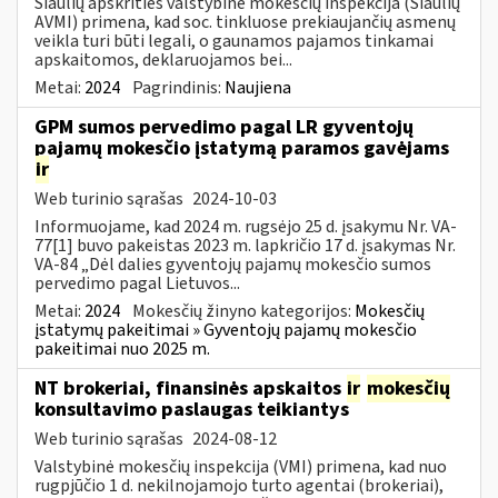
Šiaulių apskrities valstybinė mokesčių inspekcija (Šiaulių
AVMI) primena, kad soc. tinkluose prekiaujančių asmenų
veikla turi būti legali, o gaunamos pajamos tinkamai
apskaitomos, deklaruojamos bei...
Metai:
2024
Pagrindinis:
Naujiena
GPM sumos pervedimo pagal LR gyventojų
pajamų mokesčio įstatymą paramos gavėjams
ir
Web turinio sąrašas
2024-10-03
Informuojame, kad 2024 m. rugsėjo 25 d. įsakymu Nr. VA-
77[1] buvo pakeistas 2023 m. lapkričio 17 d. įsakymas Nr.
VA-84 „Dėl dalies gyventojų pajamų mokesčio sumos
pervedimo pagal Lietuvos...
Metai:
2024
Mokesčių žinyno kategorijos:
Mokesčių
įstatymų pakeitimai » Gyventojų pajamų mokesčio
pakeitimai nuo 2025 m.
NT brokeriai, finansinės apskaitos
ir
mokesčių
konsultavimo paslaugas teikiantys
Web turinio sąrašas
2024-08-12
Valstybinė mokesčių inspekcija (VMI) primena, kad nuo
rugpjūčio 1 d. nekilnojamojo turto agentai (brokeriai),