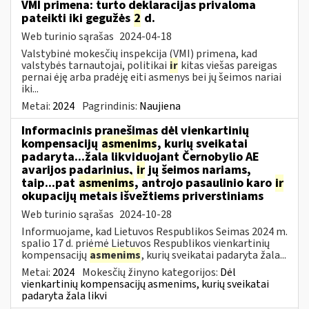
VMI primena: turto deklaracijas privaloma
pateikti iki gegužės
2
d.
Web turinio sąrašas
2024-04-18
Valstybinė mokesčių inspekcija (VMI) primena, kad
valstybės tarnautojai, politikai
ir
kitas viešas pareigas
pernai ėję arba pradėję eiti asmenys bei jų šeimos nariai
iki...
Metai:
2024
Pagrindinis:
Naujiena
Informacinis pranešimas dėl vienkartinių
kompensacijų
asmenims
, kurių sveikatai
padaryta...žala likviduojant Černobylio AE
avarijos padarinius,
ir
jų šeimos nariams,
taip...pat
asmenims
, antrojo pasaulinio karo
ir
okupacijų metais išvežtiems priverstiniams
Web turinio sąrašas
2024-10-28
Informuojame, kad Lietuvos Respublikos Seimas 2024 m.
spalio 17 d. priėmė Lietuvos Respublikos vienkartinių
kompensacijų
asmenims
, kurių sveikatai padaryta žala...
Metai:
2024
Mokesčių žinyno kategorijos:
Dėl
vienkartinių kompensacijų asmenims, kurių sveikatai
padaryta žala likvi