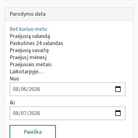
Parodymo data
Bet kuriuo metu
Praėjusią valandą
Paskutines 24 valandas
Praėjusią savaitę
Praėjusį mėnesį
Praėjusiais metais
Laikotarpyje…
Nuo
Iki
Paieška