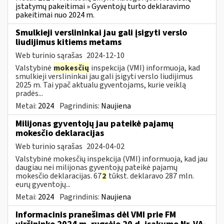
įstatymų pakeitimai » Gyventojų turto deklaravimo
pakeitimai nuo 2024 m.
Smulkieji verslininkai jau gali įsigyti verslo
liudijimus kitiems metams
Web turinio sąrašas
2024-12-10
Valstybinė
mokesčių
inspekcija (VMI) informuoja, kad
smulkieji verslininkai jau gali įsigyti verslo liudijimus
2025 m. Tai ypač aktualu gyventojams, kurie veiklą
pradės...
Metai:
2024
Pagrindinis:
Naujiena
Milijonas gyventojų jau pateikė pajamų
mokesčio deklaracijas
Web turinio sąrašas
2024-04-02
Valstybinė mokesčių inspekcija (VMI) informuoja, kad jau
daugiau nei milijonas gyventojų pateikė pajamų
mokesčio deklaracijas. 67
2
tūkst. deklaravo 287 mln.
eurų gyventojų...
Metai:
2024
Pagrindinis:
Naujiena
Informacinis pranešimas dėl VMI prie FM