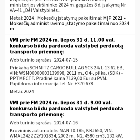
ministerijos viršininko 2024 m. gegužės 8 d. įsakymą Nr.
VA-41 „Dėl Valstybinės...
Metai:
2024
Mokesčių įstatymų pakeitimai:
MĮP 2021 »
Mokesčių administravimo įstatymo pakeitimai nuo 2024
m.
VMI prie FM 2024 m. liepos 31 d. 11.00 val.
konkurso būdu parduoda valstybei perduotą
transporto priemonę:
Web turinio sąrašas
2024-07-15
Priekabą SCHMITZ CARGOBULL AG SCS 24/L-13.62 EB,
VIN: WSM00000003139998, 2011 m., O4-, pilka, (SDK) –
PPTMECTT. Pradinė kaina 7139,00 Eur su PVM.
Papildoma informacija tel. Nr. +370 678...
Metai:
2024
VMI prie FM 2024 m. liepos 31 d. 9.00 val.
konkurso būdu parduoda valstybei perduota
transporto priemonę:
Web turinio sąrašas
2024-07-16
Krovininis automobilis MAN 10.185, KRJ650, VIN:
WMAL24ZZZ2Y101834, 2002 m., N2, 4580 cm3, 132 kW,