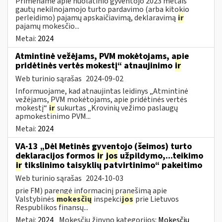
Primename apie nuolatinio gyventojo 2023 metais
gautų nekilnojamojo turto pardavimo (arba kitokio
perleidimo) pajamų apskaičiavimą, deklaravimą
ir
pajamų mokesčio...
Metai:
2024
Atmintinė vežėjams, PVM mokėtojams, apie
pridėtinės vertės mokestį“ atnaujinimo
ir
Web turinio sąrašas
2024-09-02
Informuojame, kad atnaujintas leidinys „Atmintinė
vežėjams, PVM mokėtojams, apie pridėtinės vertės
mokestį“
ir
sukurtas „Krovinių vežimo paslaugų
apmokestinimo PVM...
Metai:
2024
VA-13 „Dėl Metinės gyventojo (šeimos) turto
deklaracijos formos
ir
jos
užpildymo,...teikimo
ir
tikslinimo taisyklių patvirtinimo“ pakeitimo
Web turinio sąrašas
2024-10-03
prie FM) parengė informacinį pranešimą apie
Valstybinės
mokesčių
inspekci
jos
prie Lietuvos
Respublikos finansų...
Metai:
2024
Mokesčių žinyno kategorijos:
Mokesčių