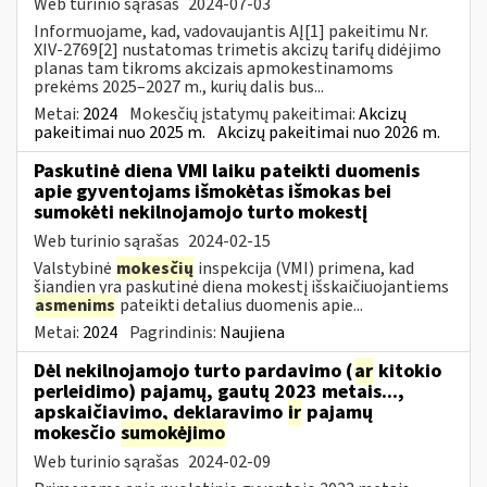
Web turinio sąrašas
2024-07-03
Informuojame, kad, vadovaujantis AĮ[1] pakeitimu Nr.
XIV-2769[2] nustatomas trimetis akcizų tarifų didėjimo
planas tam tikroms akcizais apmokestinamoms
prekėms 2025–2027 m., kurių dalis bus...
Metai:
2024
Mokesčių įstatymų pakeitimai:
Akcizų
pakeitimai nuo 2025 m.
Akcizų pakeitimai nuo 2026 m.
Paskutinė diena VMI laiku pateikti duomenis
apie gyventojams išmokėtas išmokas bei
sumokėti nekilnojamojo turto mokestį
Web turinio sąrašas
2024-02-15
Valstybinė
mokesčių
inspekcija (VMI) primena, kad
šiandien yra paskutinė diena mokestį išskaičiuojantiems
asmenims
pateikti detalius duomenis apie...
Metai:
2024
Pagrindinis:
Naujiena
Dėl nekilnojamojo turto pardavimo (
ar
kitokio
perleidimo) pajamų, gautų 2023 metais...,
apskaičiavimo, deklaravimo
ir
pajamų
mokesčio
sumokėjimo
Web turinio sąrašas
2024-02-09