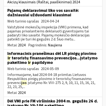
Akcizų klausimais (Raštai, paaiškinimai) 2024
Pajamų deklaravimui liko vos savaitė:
dažniausiai užduodami klausimai
Web turinio sąrašas
2024-04-24
Valstybinė mokesčių inspekcija (VMI) primena, kad
pajamas privalantiems deklaruoti gyventojams tai
padaryti liko savaitė. Pajamų mokesčio deklaracijas
pateikti jie turi iki gegužės 2 d. Šiuo metu...
Metai:
2024
Pagrindinis:
Naujiena
Informacinis pranešimas dėl LR pinigų plovimo
ir
teroristų finansavimo prevencijos...įstatymo
pakeitimo
ir
papildymo
Web turinio sąrašas
2024-05-09
Informuojame, kad 2024-04-18 priimtas Lietuvos
Respublikos pinigų plovimo ir teroristų finansavimo
prevenci
jos
įstatymo Nr. VIII-275 2, 9, 10, 11, 15, 16, 21,
22, 23, 25,...
Metai:
2024
Dėl VMI prie FM viršininko 2004 m. gegužės 26 d.
įsakymo Nr. VA-106 pakeitimo