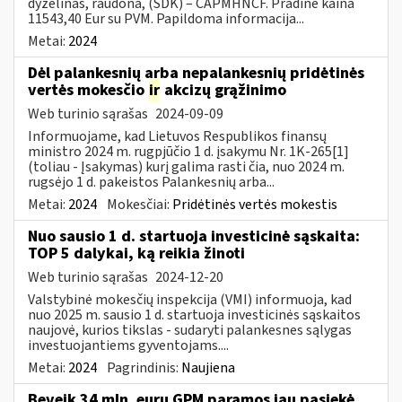
dyzelinas, raudona, (SDK) – CAPMHNCF. Pradinė kaina
11543,40 Eur su PVM. Papildoma informacija...
Metai:
2024
Dėl palankesnių arba nepalankesnių pridėtinės
vertės mokesčio
ir
akcizų grąžinimo
Web turinio sąrašas
2024-09-09
Informuojame, kad Lietuvos Respublikos finansų
ministro 2024 m. rugpjūčio 1 d. įsakymu Nr. 1K-265[1]
(toliau - Įsakymas) kurį galima rasti čia, nuo 2024 m.
rugsėjo 1 d. pakeistos Palankesnių arba...
Metai:
2024
Mokesčiai:
Pridėtinės vertės mokestis
Nuo sausio 1 d. startuoja investicinė sąskaita:
TOP 5 dalykai, ką reikia žinoti
Web turinio sąrašas
2024-12-20
Valstybinė mokesčių inspekcija (VMI) informuoja, kad
nuo 2025 m. sausio 1 d. startuoja investicinės sąskaitos
naujovė, kurios tikslas - sudaryti palankesnes sąlygas
investuojantiems gyventojams....
Metai:
2024
Pagrindinis:
Naujiena
Beveik 34 mln. eurų GPM paramos jau pasiekė