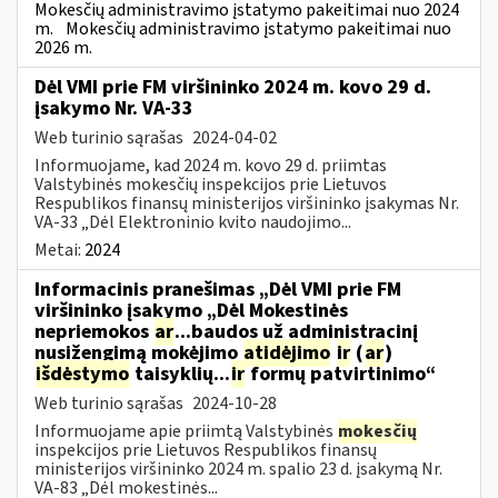
Mokesčių administravimo įstatymo pakeitimai nuo 2024
m.
Mokesčių administravimo įstatymo pakeitimai nuo
2026 m.
Dėl VMI prie FM viršininko 2024 m. kovo 29 d.
įsakymo Nr. VA-33
Web turinio sąrašas
2024-04-02
Informuojame, kad 2024 m. kovo 29 d. priimtas
Valstybinės mokesčių inspekcijos prie Lietuvos
Respublikos finansų ministerijos viršininko įsakymas Nr.
VA-33 „Dėl Elektroninio kvito naudojimo...
Metai:
2024
Informacinis pranešimas „Dėl VMI prie FM
viršininko įsakymo „Dėl Mokestinės
nepriemokos
ar
...baudos už administracinį
nusižengimą mokėjimo
atidėjimo
ir
(
ar
)
išdėstymo
taisyklių...
ir
formų patvirtinimo“
Web turinio sąrašas
2024-10-28
Informuojame apie priimtą Valstybinės
mokesčių
inspekcijos prie Lietuvos Respublikos finansų
ministerijos viršininko 2024 m. spalio 23 d. įsakymą Nr.
VA-83 „Dėl mokestinės...