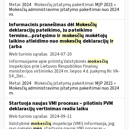
Metai:
2024
Mokesčių įstatymų pakeitimai:
MĮP 2021 »
Mokesčių administravimo įstatymo pakeitimai nuo 2024
m.
Informacinis pranešimas dėl
Mokesčių
deklaracijų pateikimo, jų pateikimo
termino...pratęsimo
ir
mokesčių
mokėtojų
laikino atleidimo nuo
mokesčių
deklaracijų
ir
(arba
Web turinio sąrašas
2024-07-10
Informuojame apie priimtą Valstybinės
mokesčių
inspekcijos prie Lietuvos Respublikos finansų
ministerijos viršininko 2024 m. liepos 4 d. įsakymą Nr. VA-
54 „Dėl...
Metai:
2024
Mokesčių įstatymų pakeitimai:
MĮP 2021 »
Mokesčių administravimo įstatymo pakeitimai nuo 2024
m.
Startuoja naujas VMI procesas – pilotinis PVM
deklaracijų vertinimas realiu laiku
Web turinio sąrašas
2024-09-11
Valstybinė
mokesčių
inspekcija (VMI) informuoja, jog
nuo rugsėjo
mėn
. startuoja naujas VMI procesas –