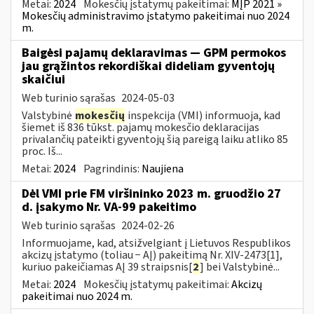
Metai:
2024
Mokesčių įstatymų pakeitimai:
MĮP 2021 »
Mokesčių administravimo įstatymo pakeitimai nuo 2024
m.
Baigėsi pajamų deklaravimas — GPM permokos
jau grąžintos rekordiškai dideliam gyventojų
skaičiui
Web turinio sąrašas
2024-05-03
Valstybinė
mokesčių
inspekcija (VMI) informuoja, kad
šiemet iš 836 tūkst. pajamų mokesčio deklaracijas
privalančių pateikti gyventojų šią pareigą laiku atliko 85
proc. Iš...
Metai:
2024
Pagrindinis:
Naujiena
Dėl VMI prie FM viršininko 2023 m. gruodžio 27
d. įsakymo Nr. VA-99 pakeitimo
Web turinio sąrašas
2024-02-26
Informuojame, kad, atsižvelgiant į Lietuvos Respublikos
akcizų įstatymo (toliau − AĮ) pakeitimą Nr. XIV-2473[1],
kuriuo pakeičiamas AĮ 39 straipsnis[
2
] bei Valstybinė...
Metai:
2024
Mokesčių įstatymų pakeitimai:
Akcizų
pakeitimai nuo 2024 m.