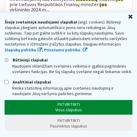
prie Lietuvos Respublikos finansų ministeri
jos
viršininko 2024 m....
U
Metai:
2024
Mokesčių žinyno kategorijos:
Mokesčių
Šioje svetainėje naudojami slapukai
įstatymų pakeitimai » Miškų įstatymo pakeitimai nuo
(angl. cookies). Būtinieji
2024 m.
slapukai įdiegiami automatiškai ir jiems nėra reikalingas Jūsų
sutikimas. Taip pat galite sutikti ir su kitų slapukų naudojimu. Savo
Projektas „Plėtoti elektroninių dokumentų
sutikimą bet kada galėsite atšaukti pakeisdami interneto naršyklės
ekosistemą“
nustatymus ir ištrindami įrašytus slapukus. Daugiau informacijos
Slapukų politika
;
Privatumo politika.
Web turinio sąrašas
2024-01-11
Projekto tikslas Įgalinti verslą keistis informacija ir
Būtinieji slapukai
duomenimis su partneriais, viešosiomis institucijomis ir
Naudojami sklandžiam svetainės veikimui ir įgalina pagrindines
fiziniais asmenimis automatizuotu būdu, taip skatinant
svetainės funkcijas. Be šių slapukų svetainė negali tinkamai veikti.
verslo procesų skaitmeninimą,...
Analitiniai slapukai
Metai:
2024
Renka statistinę informaciją apie svetainės naudojimą ir
113 tūkst. pajamų nedeklaravusių gyventojų —
naudojami Jūsų naršymo patirties gerinimui.
VMI priminimai per EDS
PATVIRTINTI
Web turinio sąrašas
2024-05-08
Visus slapukus
Valstybinė
mokesčių
inspekcija (VMI) informuoja, kad
gyventojams, kurie turėjo, tačiau nepateikė pajamų
PATVIRTINTI
deklaracijos, pradėjo siųsti priminimus. Pirmieji jų
Pasirinktus slapukus
sulaukė 24...