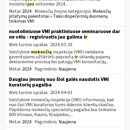
ministeri
jos
viršininko 2024...
Metai:
2024
Mokesčių žinyno kategorijos:
Mokesčių
įstatymų pakeitimai » Taksi dispečerinių duomenų
teikimas VMI
nuotoliniuose VMI praktiniuose seminaruose dar
ne vėlu - registruotis jau galima
ir
Web turinio sąrašas
2024-03-20
Valstybinė
mokesčių
inspekcija (VMI) siekdama
gyventojams užtikrinti paprastą
ir
sklandų pajamų
deklaravimo procesą bei patogų VMI konsultacijų...
Metai:
2024
Pagrindinis:
Naujiena
Daugiau įmonių nuo šiol galės naudotis VMI
kuratorių pagalba
Web turinio sąrašas
2024-04-03
Valstybinė mokesčių inspekcija (VMI) informuoja, kad
nuo šiol VMI kuratorius turės didesnis klientų skaičius.
Papildoma mokesčių specialistų pagalba bus teikiama
600 Vilniaus, Kauno, Klaipėdos,...
Metai:
2024
Pagrindinis:
Naujiena