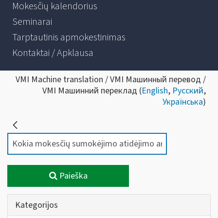
Mokesčių kalendorius
Seminarai
Tarptautinis apmokestinimas
Kontaktai / Apklausa
VMI Machine translation / VMI Машинный перевод /
VMI Машинний переклад (
English
,
Русский
,
Українська
)
Paieška
Kategorijos