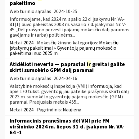
pakeitimo
Web turinio sąrašas
2024-10-25
Informuojame, kad 2024 m. spalio 22 d. įsakymu Nr. VA-
81[1] buvo pakeistas 2003 m. vasario 7 d. įsakymas Nr. V-
45 „Dėl prašymo pervesti pajamų mokesčio dalį paramos
gavėjams ir (arba) politinėms...
Metai:
2024
Mokesčių žinyno kategorijos:
Mokesčių
įstatymų pakeitimai » Gyventojų pajamų mokesčio
pakeitimai nuo 2025 m.
Atidėlioti neverta — paprastai
ir
greitai galite
skirti sumokėto GPM dalį paramai
Web turinio sąrašas
2024-04-16
Valstybinė mokesčių inspekcija (VMI) informuoja, kad
apie 170 tūkst. gyventojų jau pateikė prašymus skirti dalį
2023 m. sumokėto gyventojų pajamų mokesčio (GPM)
paramai. Praėjusiais metais 455...
Metai:
2024
Pagrindinis:
Naujiena
Informacinis pranešimas dėl VMI prie FM
viršininko 2024 m. liepos 31 d. įsakymo Nr. VA-
64 -1