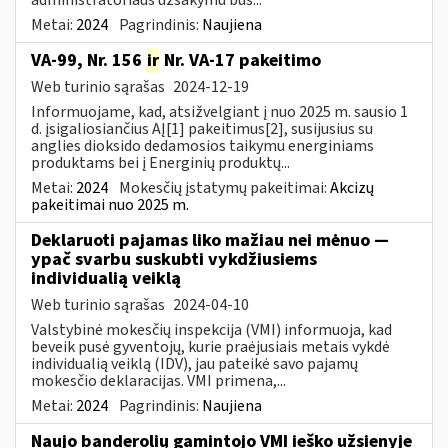
Metai:
2024
Pagrindinis:
Naujiena
VA-99, Nr. 156
ir
Nr. VA-17 pakeitimo
Web turinio sąrašas
2024-12-19
Informuojame, kad, atsižvelgiant į nuo 2025 m. sausio 1
d. įsigaliosiančius AĮ[1] pakeitimus[2], susijusius su
anglies dioksido dedamosios taikymu energiniams
produktams bei į Energinių produktų...
Metai:
2024
Mokesčių įstatymų pakeitimai:
Akcizų
pakeitimai nuo 2025 m.
Deklaruoti pajamas liko mažiau nei mėnuo —
ypač svarbu suskubti vykdžiusiems
individualią veiklą
Web turinio sąrašas
2024-04-10
Valstybinė mokesčių inspekcija (VMI) informuoja, kad
beveik pusė gyventojų, kurie praėjusiais metais vykdė
individualią veiklą (IDV), jau pateikė savo pajamų
mokesčio deklaracijas. VMI primena,...
Metai:
2024
Pagrindinis:
Naujiena
Naujo banderolių gamintojo VMI ieško užsienyje