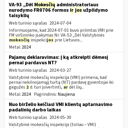
VA-93 „Dėl
Mokesčių
administratoriaus
nurodymo FR0706 formos
ir
jos
užpildymo
taisyklių
Web turinio sąrašas
2024-07-04
Informuojame, kad 2024-07-01 buvo priimtas VMI prie
FM viršininko įsakymas Nr. VA-53 „Dėl Valstybinės
mokesčių
inspekci
jos
prie Lietuvos...
Metai:
2024
Pajamų deklaravimas: į ką atkreipti dėmesį
pernai pardavus NT?
Web turinio sąrašas
2024-03-27
Valstybinė mokesčių inspekcija (VMI) primena, kad
pernai nekilnojamąjį turtą (NT) pardavę gyventojai iki
gegužės
2
d. turi įsivertinti,
ar
dėl šių...
Metai:
2024
Pagrindinis:
Naujiena
Nuo birželio keičiasi VMI klientų aptarnavimo
padalinių darbo laikas
Web turinio sąrašas
2024-05-30
Valstybinė mokesčių inspekcija (toliau – VMI)