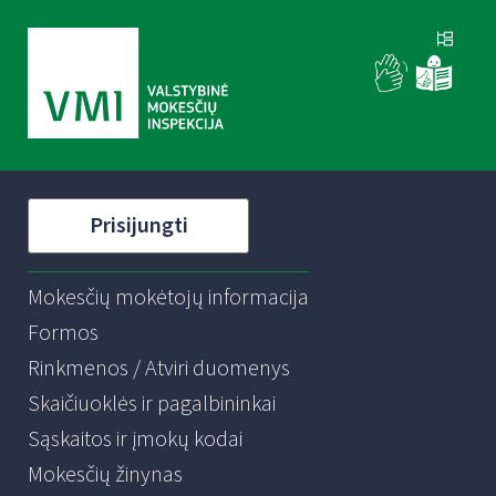
Prisijungti
Mokesčių mokėtojų informacija
Formos
Rinkmenos / Atviri duomenys
Skaičiuoklės ir pagalbininkai
Sąskaitos ir įmokų kodai
Mokesčių žinynas