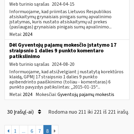
Web turinio sąrašas
2024-04-15
Informuojame, kad priimtas Lietuvos Respublikos
atsiskaitymų grynaisiais pinigais sumų apvalinimo
įstatymas, kuris nustato atsiskaitymų už prekes
(paslaugas) grynaisiais pinigais sumų apvalinimo...
Metai:
2024
Dėl Gyventojų pajamų mokesčio įstatymo 17
straipsnio 1 dalies 9 punkto komentaro
patikslinimo
Web turinio sąrašas
2024-08-20
Informuojame, kad atsižvelgiant į nustatytą korektūros
klaidą, GPMĮ 17 straipsnio 1 dalies 9 punkto
apibendrinto paaiškinimo (toliau - komentaras) 6
punkto pavyzdys patikslintas: „2015-01-15“...
Metai:
2024
Mokesčiai:
Gyventojų pajamų mokestis
30 Įrašų(-ai)
Rodoma nuo 211 iki 221 iš 221 irašų.
1
...
6
7
8