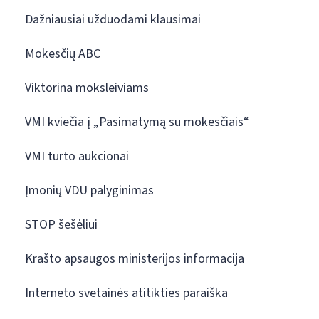
Dažniausiai užduodami klausimai
Mokesčių ABC
Viktorina moksleiviams
VMI kviečia į „Pasimatymą su mokesčiais“
VMI turto aukcionai
Įmonių VDU palyginimas
STOP šešėliui
Krašto apsaugos ministerijos informacija
Interneto svetainės atitikties paraiška