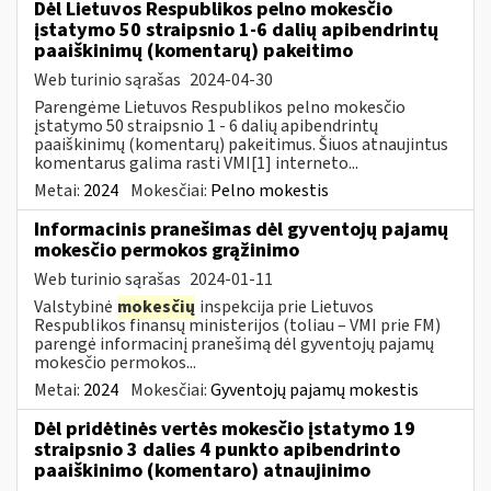
Dėl Lietuvos Respublikos pelno mokesčio
įstatymo 50 straipsnio 1-6 dalių apibendrintų
paaiškinimų (komentarų) pakeitimo
Web turinio sąrašas
2024-04-30
Parengėme Lietuvos Respublikos pelno mokesčio
įstatymo 50 straipsnio 1 - 6 dalių apibendrintų
paaiškinimų (komentarų) pakeitimus. Šiuos atnaujintus
komentarus galima rasti VMI[1] interneto...
Metai:
2024
Mokesčiai:
Pelno mokestis
Informacinis pranešimas dėl gyventojų pajamų
mokesčio permokos grąžinimo
Web turinio sąrašas
2024-01-11
Valstybinė
mokesčių
inspekcija prie Lietuvos
Respublikos finansų ministerijos (toliau – VMI prie FM)
parengė informacinį pranešimą dėl gyventojų pajamų
mokesčio permokos...
Metai:
2024
Mokesčiai:
Gyventojų pajamų mokestis
Dėl pridėtinės vertės mokesčio įstatymo 19
straipsnio 3 dalies 4 punkto apibendrinto
paaiškinimo (komentaro) atnaujinimo