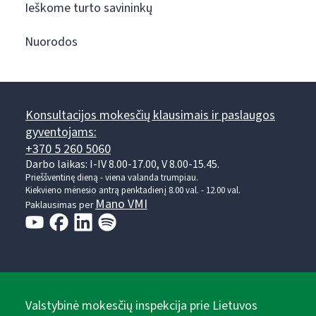
Ieškome turto savininkų
Nuorodos
Konsultacijos mokesčių klausimais ir paslaugos
gyventojams:
+370 5 260 5060
Darbo laikas: I-IV 8.00-17.00, V 8.00-15.45.
Prieššventinę dieną - viena valanda trumpiau.
Kiekvieno mėnesio antrą penktadienį 8.00 val. - 12.00 val.
Mano VMI
Paklausimas per
Valstybinė mokesčių inspekcija prie Lietuvos