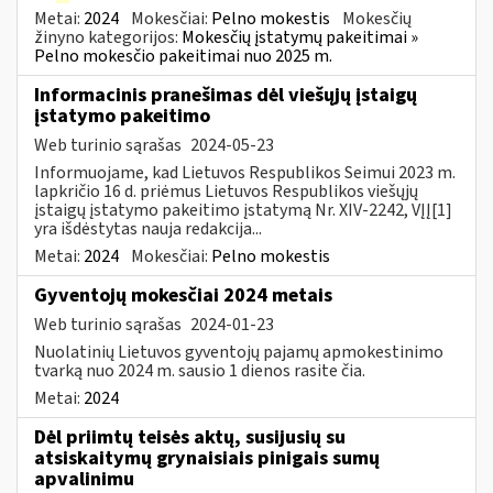
Metai:
2024
Mokesčiai:
Pelno mokestis
Mokesčių
žinyno kategorijos:
Mokesčių įstatymų pakeitimai »
Pelno mokesčio pakeitimai nuo 2025 m.
Informacinis pranešimas dėl viešųjų įstaigų
įstatymo pakeitimo
Web turinio sąrašas
2024-05-23
Informuojame, kad Lietuvos Respublikos Seimui 2023 m.
lapkričio 16 d. priėmus Lietuvos Respublikos viešųjų
įstaigų įstatymo pakeitimo įstatymą Nr. XIV-2242, VĮĮ[1]
yra išdėstytas nauja redakcija...
Metai:
2024
Mokesčiai:
Pelno mokestis
Gyventojų mokesčiai 2024 metais
Web turinio sąrašas
2024-01-23
Nuolatinių Lietuvos gyventojų pajamų apmokestinimo
tvarką nuo 2024 m. sausio 1 dienos rasite čia.
Metai:
2024
Dėl priimtų teisės aktų, susijusių su
atsiskaitymų grynaisiais pinigais sumų
apvalinimu