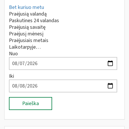
Bet kuriuo metu
Praėjusią valandą
Paskutines 24 valandas
Praėjusią savaitę
Praėjusį mėnesį
Praėjusiais metais
Laikotarpyje…
Nuo
Iki
Paieška