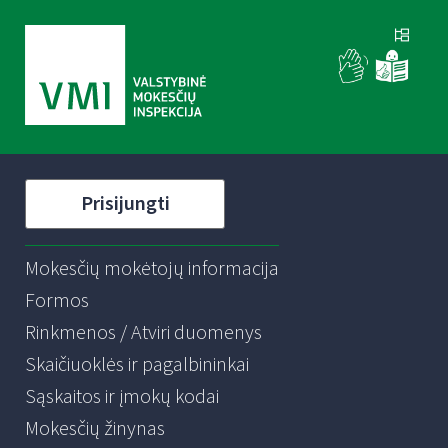
Prisijungti
Mokesčių mokėtojų informacija
Formos
Rinkmenos / Atviri duomenys
Skaičiuoklės ir pagalbininkai
Sąskaitos ir įmokų kodai
Mokesčių žinynas