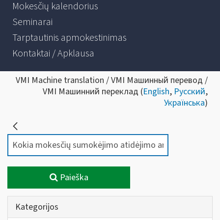
Mokesčių kalendorius
Seminarai
Tarptautinis apmokestinimas
Kontaktai / Apklausa
VMI Machine translation / VMI Машинный перевод /
VMI Машинний переклад (
English
,
Русский
,
Українська
)
Paieška
Kategorijos