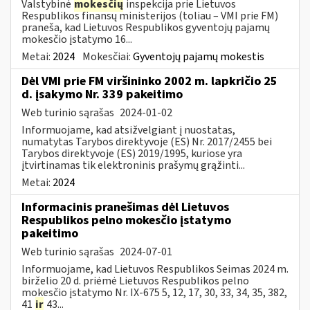
Valstybinė
mokesčių
inspekcija prie Lietuvos
Respublikos finansų ministerijos (toliau – VMI prie FM)
praneša, kad Lietuvos Respublikos gyventojų pajamų
mokesčio įstatymo 16...
Metai:
2024
Mokesčiai:
Gyventojų pajamų mokestis
Dėl VMI prie FM viršininko 2002 m. lapkričio 25
d. įsakymo Nr. 339 pakeitimo
Web turinio sąrašas
2024-01-02
Informuojame, kad atsižvelgiant į nuostatas,
numatytas Tarybos direktyvoje (ES) Nr. 2017/2455 bei
Tarybos direktyvoje (ES) 2019/1995, kuriose yra
įtvirtinamas tik elektroninis prašymų grąžinti...
Metai:
2024
Informacinis pranešimas dėl Lietuvos
Respublikos pelno mokesčio įstatymo
pakeitimo
Web turinio sąrašas
2024-07-01
Informuojame, kad Lietuvos Respublikos Seimas 2024 m.
birželio 20 d. priėmė Lietuvos Respublikos pelno
mokesčio įstatymo Nr. IX-675 5, 12, 17, 30, 33, 34, 35, 382,
41
ir
43...