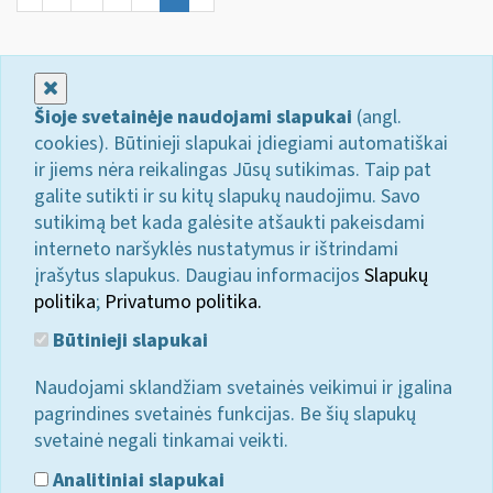
Uždaryti
Šioje svetainėje naudojami slapukai
(angl.
cookies). Būtinieji slapukai įdiegiami automatiškai
ir jiems nėra reikalingas Jūsų sutikimas. Taip pat
galite sutikti ir su kitų slapukų naudojimu. Savo
sutikimą bet kada galėsite atšaukti pakeisdami
interneto naršyklės nustatymus ir ištrindami
įrašytus slapukus. Daugiau informacijos
Slapukų
politika
;
Privatumo politika.
Būtinieji slapukai
Naudojami sklandžiam svetainės veikimui ir įgalina
pagrindines svetainės funkcijas. Be šių slapukų
svetainė negali tinkamai veikti.
Analitiniai slapukai