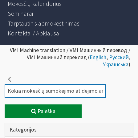
Mokesčių kalendorius
Seminarai
Tarptautinis apmokestinimas
Kontaktai / Apklausa
VMI Machine translation / VMI Машинный перевод /
VMI Машинний переклад (
English
,
Русский
,
Українська
)
Paieška
Kategorijos