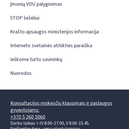
Įmonių VDU palyginimas
STOP šešėliui
Krašto apsaugos ministerijos informacija
Interneto svetainės atitikties paraiška
Ieškome turto savininkų
Nuorodos
Konsultacijos mokesčių klausimais ir paslaugos
gyventojams:
+370 5 260 5060
Darbo laikas: I-IV 8.00-17.00, V 8.00-15.45.
Prieššventinę dieną - viena valanda trumpiau.