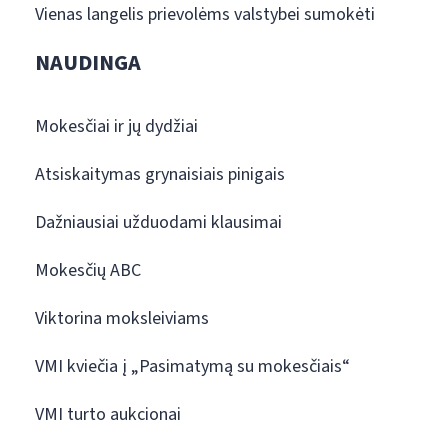
Vienas langelis prievolėms valstybei sumokėti
NAUDINGA
Mokesčiai ir jų dydžiai
Atsiskaitymas grynaisiais pinigais
Dažniausiai užduodami klausimai
Mokesčių ABC
Viktorina moksleiviams
VMI kviečia į „Pasimatymą su mokesčiais“
VMI turto aukcionai