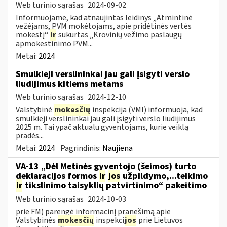
Web turinio sąrašas
2024-09-02
Informuojame, kad atnaujintas leidinys „Atmintinė
vežėjams, PVM mokėtojams, apie pridėtinės vertės
mokestį“
ir
sukurtas „Krovinių vežimo paslaugų
apmokestinimo PVM...
Metai:
2024
Smulkieji verslininkai jau gali įsigyti verslo
liudijimus kitiems metams
Web turinio sąrašas
2024-12-10
Valstybinė
mokesčių
inspekcija (VMI) informuoja, kad
smulkieji verslininkai jau gali įsigyti verslo liudijimus
2025 m. Tai ypač aktualu gyventojams, kurie veiklą
pradės...
Metai:
2024
Pagrindinis:
Naujiena
VA-13 „Dėl Metinės gyventojo (šeimos) turto
deklaracijos formos
ir
jos
užpildymo,...teikimo
ir
tikslinimo taisyklių patvirtinimo“ pakeitimo
Web turinio sąrašas
2024-10-03
prie FM) parengė informacinį pranešimą apie
Valstybinės
mokesčių
inspekci
jos
prie Lietuvos