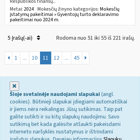
Respublikos finansų...
Metai:
2024
Mokesčių žinyno kategorijos:
Mokesčių
įstatymų pakeitimai » Gyventojų turto deklaravimo
pakeitimai nuo 2024 m.
5 Įrašų(-ai)
Rodoma nuo 51 iki 55 iš 221 irašų.
1
...
10
11
12
...
45
Uždaryti
Šioje svetainėje naudojami slapukai
(angl.
cookies). Būtinieji slapukai įdiegiami automatiškai
ir jiems nėra reikalingas Jūsų sutikimas. Taip pat
galite sutikti ir su kitų slapukų naudojimu. Savo
sutikimą bet kada galėsite atšaukti pakeisdami
interneto naršyklės nustatymus ir ištrindami
įrašytus slapukus. Daugiau informacijos
Slapukų