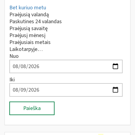
Bet kuriuo metu
Praėjusią valandą
Paskutines 24 valandas
Praėjusią savaitę
Praėjusį mėnesį
Praėjusiais metais
Laikotarpyje…
Nuo
Iki
Paieška