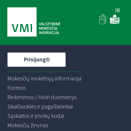
Prisijungti
Mokesčių mokėtojų informacija
Formos
Rinkmenos / Atviri duomenys
Skaičiuoklės ir pagalbininkai
Sąskaitos ir įmokų kodai
Mokesčių žinynas