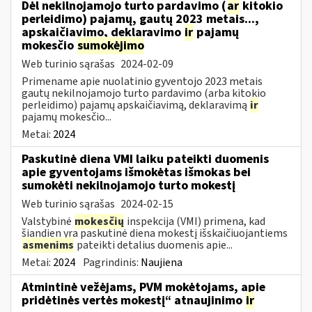
Dėl nekilnojamojo turto pardavimo (
ar
kitokio
perleidimo) pajamų, gautų 2023 metais...,
apskaičiavimo, deklaravimo
ir
pajamų
mokesčio
sumokėjimo
Web turinio sąrašas
2024-02-09
Primename apie nuolatinio gyventojo 2023 metais
gautų nekilnojamojo turto pardavimo (arba kitokio
perleidimo) pajamų apskaičiavimą, deklaravimą
ir
pajamų mokesčio...
Metai:
2024
Paskutinė diena VMI laiku pateikti duomenis
apie gyventojams išmokėtas išmokas bei
sumokėti nekilnojamojo turto mokestį
Web turinio sąrašas
2024-02-15
Valstybinė
mokesčių
inspekcija (VMI) primena, kad
šiandien yra paskutinė diena mokestį išskaičiuojantiems
asmenims
pateikti detalius duomenis apie...
Metai:
2024
Pagrindinis:
Naujiena
Atmintinė vežėjams, PVM mokėtojams, apie
pridėtinės vertės mokestį“ atnaujinimo
ir