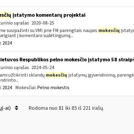
sčių
įstatymo komentarų projektai
urinio sąrašas
2020-08-25
me susipažinti su VMI prie FM parengtais naujais
mokesčių
įstaty
velgiant į komentaro sudėtingumą...
:
2024
Lietuvos Respublikos pelno mokesčio įstatymo 58 straip
urinio sąrašas
2024-05-24
ami užtikrinti sklandų
mokesčių
įstatymų įgyvendinimą, parengė
ndrinto...
:
2024
Mokesčiai:
Pelno mokestis
ų(-ai)
Rodoma nuo 81 iki 85 iš 221 irašų.