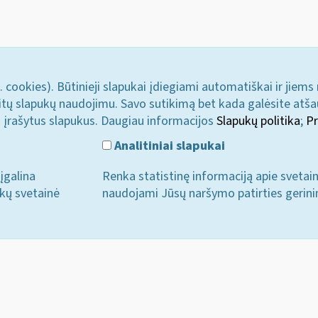
. cookies). Būtinieji slapukai įdiegiami automatiškai ir jiems
u kitų slapukų naudojimu. Savo sutikimą bet kada galėsite atš
i įrašytus slapukus. Daugiau informacijos
Slapukų politika
;
Pr
Analitiniai slapukai
įgalina
Renka statistinę informaciją apie svetai
ukų svetainė
naudojami Jūsų naršymo patirties gerini