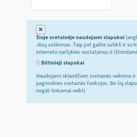
Uždaryti
Šioje svetainėje naudojami slapukai
(angl
Jūsų sutikimas. Taip pat galite sutikti ir s
interneto naršyklės nustatymus ir ištrindam
Būtinieji slapukai
Naudojami sklandžiam svetainės veikimui ir 
pagrindines svetainės funkcijas. Be šių slap
negali tinkamai veikti.