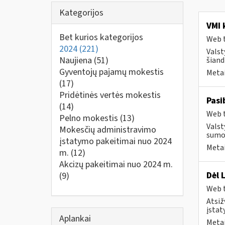
Kategorijos
VMI 
Bet kurios kategorijos
Web t
2024
(221)
Valst
Naujiena
(51)
šiand
Gyventojų pajamų mokestis
Metai
(17)
Pridėtinės vertės mokestis
Pasi
(14)
Web t
Pelno mokestis
(13)
Valst
Mokesčių administravimo
sumok
įstatymo pakeitimai nuo 2024
Metai
m.
(12)
Akcizų pakeitimai nuo 2024 m.
Dėl 
(9)
Web t
Atsiž
įstat
Aplankai
Metai