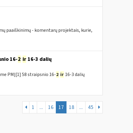
mų paaiškinimų - komentarų projektais, kurie,
snio 16-
2
ir
16-3 dalių
me PMĮ[1] 58 straipsnio 16-
2
ir
16-3 dalių
1
...
16
17
18
...
45