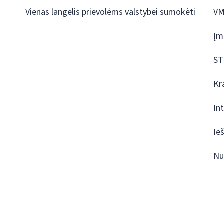
Vienas langelis prievolėms valstybei sumokėti
VM
Įm
ST
Kr
In
Ie
Nu