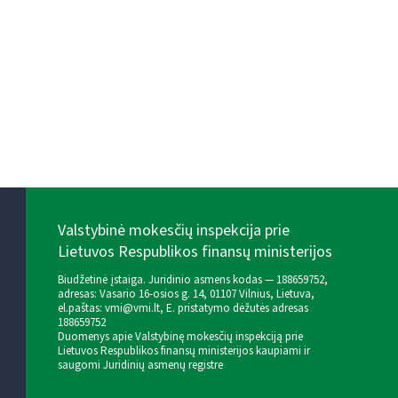
Valstybinė mokesčių inspekcija prie
Lietuvos Respublikos finansų ministerijos
Biudžetinė įstaiga. Juridinio asmens kodas — 188659752,
adresas: Vasario 16-osios g. 14, 01107 Vilnius, Lietuva,
el.paštas:
vmi@vmi.lt
, E. pristatymo dėžutės adresas
188659752
Duomenys apie Valstybinę mokesčių inspekciją prie
Lietuvos Respublikos finansų ministerijos kaupiami ir
saugomi Juridinių asmenų registre