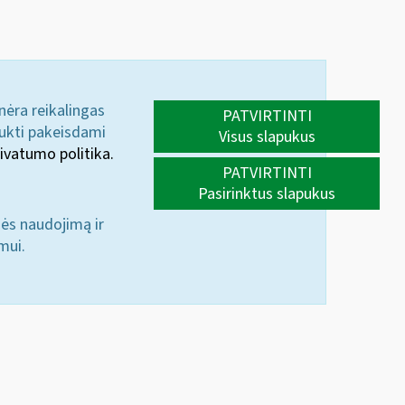
 nėra reikalingas
PATVIRTINTI
aukti pakeisdami
Visus slapukus
ivatumo politika.
PATVIRTINTI
Pasirinktus slapukus
nės naudojimą ir
mui.