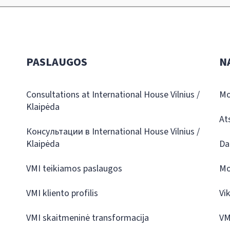
PASLAUGOS
N
Consultations at International House Vilnius /
Mo
Klaipėda
At
Консультации в International House Vilnius /
Klaipėda
Da
VMI teikiamos paslaugos
Mo
VMI kliento profilis
Vi
VMI skaitmeninė transformacija
VM