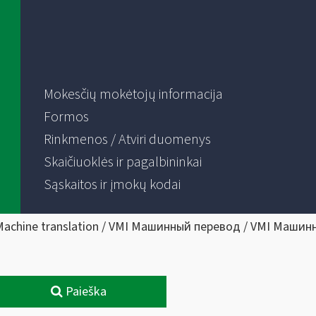
Mokesčių mokėtojų informacija
Formos
Rinkmenos / Atviri duomenys
Skaičiuoklės ir pagalbininkai
Sąskaitos ir įmokų kodai
Machine translation / VMI Машинный перевод / VMI Машин
Paieška