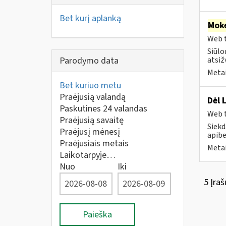
Bet kurį aplanką
Moke
Web t
Siūlo
Parodymo data
atsiž
Metai
Bet kuriuo metu
Praėjusią valandą
Dėl 
Paskutines 24 valandas
Web t
Praėjusią savaitę
Siekd
Praėjusį mėnesį
apibe
Praėjusiais metais
Metai
Laikotarpyje…
Nuo
Iki
5 Įraš
Paieška