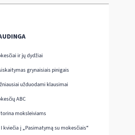
AUDINGA
kesčiai ir jų dydžiai
siskaitymas grynaisiais pinigais
žniausiai užduodami klausimai
kesčių ABC
ktorina moksleiviams
I kviečia į „Pasimatymą su mokesčiais“