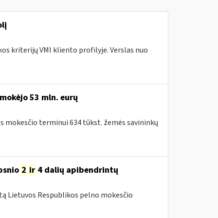
lį
s kriterijų VMI kliento profilyje. Verslas nuo
mokėjo 53 mln. eurų
ės mokesčio terminui 634 tūkst. žemės savininkų
ipsnio
2
ir
4 dalių apibendrintų
mtą Lietuvos Respublikos pelno mokesčio