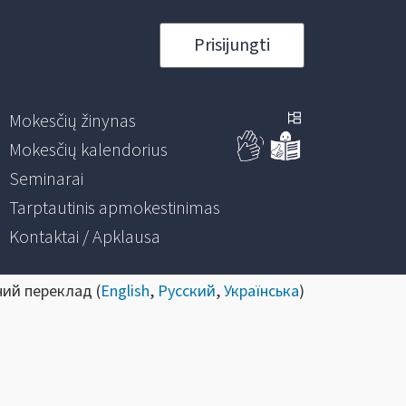
Prisijungti
Mokesčių žinynas
Mokesčių kalendorius
Seminarai
Tarptautinis apmokestinimas
Kontaktai / Apklausa
ний переклад (
English
,
Русский
,
Українська
)