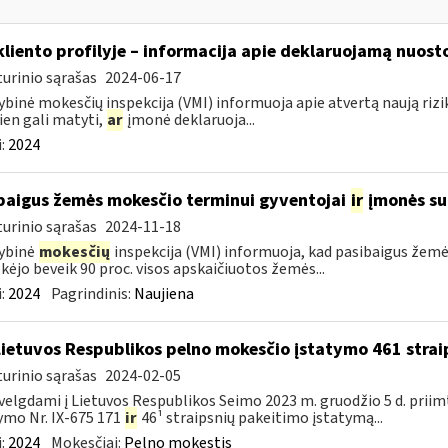
kliento profilyje – informacija apie deklaruojamą nuosto
urinio sąrašas
2024-06-17
ybinė mokesčių inspekcija (VMI) informuoja apie atvertą naują riziko
ien gali matyti,
ar
įmonė deklaruoja...
:
2024
baigus žemės mokesčio terminui gyventojai
ir
įmonės su
urinio sąrašas
2024-11-18
ybinė
mokesčių
inspekcija (VMI) informuoja, kad pasibaigus žem
ėjo beveik 90 proc. visos apskaičiuotos žemės...
:
2024
Pagrindinis:
Naujiena
Lietuvos Respublikos pelno mokesčio įstatymo 461 stra
urinio sąrašas
2024-02-05
velgdami į Lietuvos Respublikos Seimo 2023 m. gruodžio 5 d. prii
ymo Nr. IX-675 171
ir
46¹ straipsnių pakeitimo įstatymą...
:
2024
Mokesčiai:
Pelno mokestis