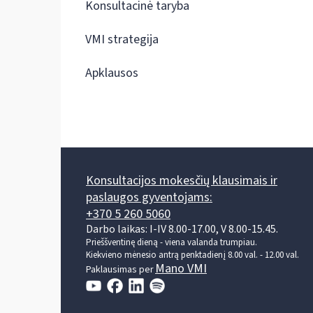
Konsultacinė taryba
VMI strategija
Apklausos
Konsultacijos mokesčių klausimais ir
paslaugos gyventojams:
+370 5 260 5060
Darbo laikas: I-IV 8.00-17.00, V 8.00-15.45.
Prieššventinę dieną - viena valanda trumpiau.
Kiekvieno mėnesio antrą penktadienį 8.00 val. - 12.00 val.
Mano VMI
Paklausimas per