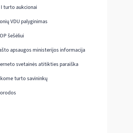
I turto aukcionai
onių VDU palyginimas
OP šešėliui
ašto apsaugos ministerijos informacija
terneto svetainės atitikties paraiška
škome turto savininkų
orodos