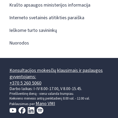
Krašto apsaugos ministerijos informacija
Interneto svetainės atitikties paraiška
Ieškome turto savininkų
Nuorodos
Konsultacijos mokesčių klausimais ir paslaugos
gyventojams:
+370 5 260 5060
Darbo laikas: I-IV 8.00-17.00, V 8.00-15.45.
Prieššventinę dieną - viena valanda trumpiau.
Kiekvieno mėnesio antrą penktadienį 8.00 val. - 12.00 val.
Mano VMI
Paklausimas per