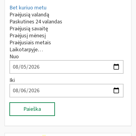
Bet kuriuo metu
Praėjusią valandą
Paskutines 24 valandas
Praėjusią savaitę
Praėjusį mėnesį
Praėjusiais metais
Laikotarpyje…
Nuo
Iki
Paieška