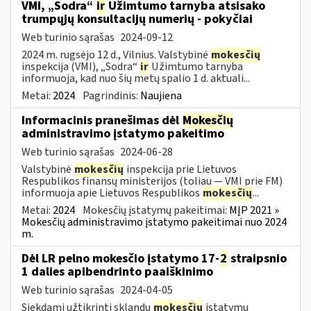
VMI, „Sodra“
ir
Užimtumo tarnyba atsisako
trumpųjų konsultacijų numerių - pokyčiai
Web turinio sąrašas
2024-09-12
2024 m. rugsėjo 12 d., Vilnius. Valstybinė
mokesčių
inspekcija (VMI), „Sodra“
ir
Užimtumo tarnyba
informuoja, kad nuo šių metų spalio 1 d. aktuali...
Metai:
2024
Pagrindinis:
Naujiena
Informacinis pranešimas dėl
Mokesčių
administravimo įstatymo pakeitimo
Web turinio sąrašas
2024-06-28
Valstybinė
mokesčių
inspekcija prie Lietuvos
Respublikos finansų ministerijos (toliau — VMI prie FM)
informuoja apie Lietuvos Respublikos
mokesčių
...
Metai:
2024
Mokesčių įstatymų pakeitimai:
MĮP 2021 »
Mokesčių administravimo įstatymo pakeitimai nuo 2024
m.
Dėl LR pelno mokesčio įstatymo 17-
2
straipsnio
1 dalies apibendrinto paaiškinimo
Web turinio sąrašas
2024-04-05
Siekdami užtikrinti sklandų
mokesčių
įstatymų