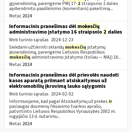
įgyvendinimą, parengėme PMĮ 17-
2
straipsnio 1 dalies
apibendrinto paaiškinimo (komentaro) pakeitimą....
Metai:
2024
Informacinis pranešimas dėl
mokesčių
administravimo įstatymo 16 straipsnio
2
dalies
Web turinio sąrašas
2024-12-23
Siekdami užtikrinti sklandų
mokesčių
įstatymų
įgyvendinimą, parengėme Lietuvos Respublikos
mokesčių
administravimo įstatymo (toliau — MAĮ) 16...
Metai:
2024
Informacinis pranešimas dėl prievolės naudoti
kasos aparatą priimant atsiskaitymus už
elektromobilių įkrovimą lauko sąlygomis
Web turinio sąrašas
2024-02-02
Informuojame, kad pagal Atsiskaitymų už prekes
ir
paslaugas duomenų fiksavimo tvarkos aprašo,
patvirtinto Lietuvos Respublikos Vyriausybės 2002 m.
rugpjūčio 13 d. nutarimu...
Metai:
2024