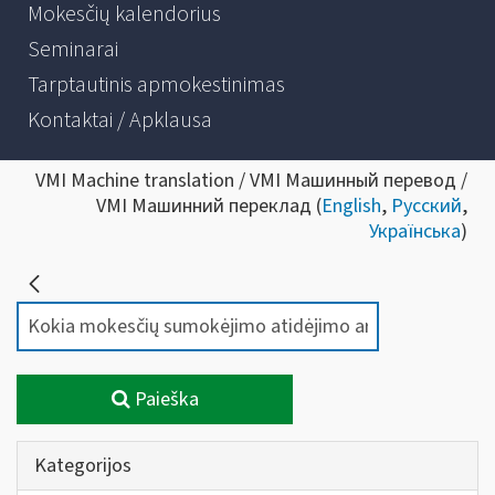
Mokesčių kalendorius
Seminarai
Tarptautinis apmokestinimas
Kontaktai / Apklausa
VMI Machine translation / VMI Машинный перевод /
VMI Машинний переклад (
English
,
Русский
,
Українська
)
Paieška
Kategorijos