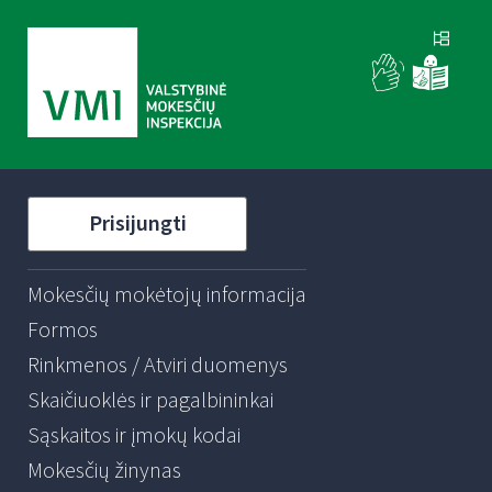
Prisijungti
Mokesčių mokėtojų informacija
Formos
Rinkmenos / Atviri duomenys
Skaičiuoklės ir pagalbininkai
Sąskaitos ir įmokų kodai
Mokesčių žinynas