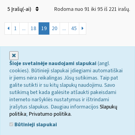
5 Įrašų(-ai)
Rodoma nuo 91 iki 95 iš 221 irašų.
1
...
18
19
20
...
45
Uždaryti
Šioje svetainėje naudojami slapukai
(angl.
cookies). Būtinieji slapukai įdiegiami automatiškai
ir jiems nėra reikalingas Jūsų sutikimas. Taip pat
galite sutikti ir su kitų slapukų naudojimu. Savo
sutikimą bet kada galėsite atšaukti pakeisdami
interneto naršyklės nustatymus ir ištrindami
įrašytus slapukus. Daugiau informacijos
Slapukų
politika
;
Privatumo politika.
Būtinieji slapukai