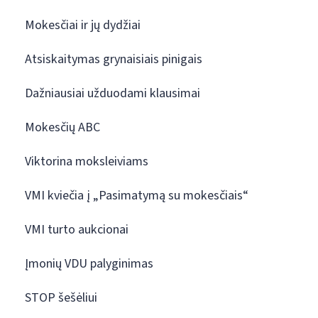
Mokesčiai ir jų dydžiai
Atsiskaitymas grynaisiais pinigais
Dažniausiai užduodami klausimai
Mokesčių ABC
Viktorina moksleiviams
VMI kviečia į „Pasimatymą su mokesčiais“
VMI turto aukcionai
Įmonių VDU palyginimas
STOP šešėliui