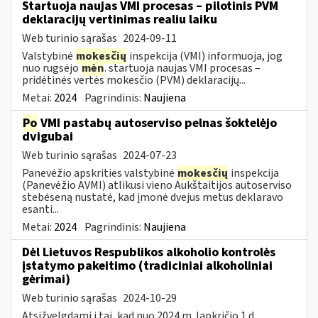
Startuoja naujas VMI procesas – pilotinis PVM
deklaracijų vertinimas realiu laiku
Web turinio sąrašas
2024-09-11
Valstybinė
mokesčių
inspekcija (VMI) informuoja, jog
nuo rugsėjo
mėn
. startuoja naujas VMI procesas –
pridėtinės vertės mokesčio (PVM) deklaracijų...
Metai:
2024
Pagrindinis:
Naujiena
Po
VMI pastabų autoserviso pelnas šoktelėjo
dvigubai
Web turinio sąrašas
2024-07-23
Panevėžio apskrities valstybinė
mokesčių
inspekcija
(Panevėžio AVMI) atlikusi vieno Aukštaitijos autoserviso
stebėseną nustatė, kad įmonė dvejus metus deklaravo
esanti...
Metai:
2024
Pagrindinis:
Naujiena
Dėl Lietuvos Respublikos alkoholio kontrolės
įstatymo pakeitimo (tradiciniai alkoholiniai
gėrimai)
Web turinio sąrašas
2024-10-29
Atsižvelgdami į tai, kad nuo 2024 m. lapkričio 1 d.