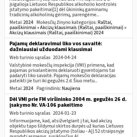
įsigalioja Lietuvos Respublikos alkoholio kontrolės
įstatymo pakeitimai[1] dėl ūkininkų gaminamų
tradicinių alkoholinių gėrimų, parengėme...
Metai:
2024
Mokesčių žinyno kategorijos:
Raštai,
paaiškinimai » Akcizų klausimais (Raštai, paaiškinimai) »
Akcizų klausimais (Raštai, paaiškinimai) 2024
Pajamų deklaravimui liko vos savaitė:
dažniausiai užduodami klausimai
Web turinio sąrašas
2024-04-24
Valstybinė mokesčių inspekcija (VMI) primena, kad
pajamas privalantiems deklaruoti gyventojams tai
padaryti liko savaitė. Pajamų mokesčio deklaracijas
pateikti jie turi iki gegužės 2 d. Šiuo metu...
Metai:
2024
Pagrindinis:
Naujiena
Dėl VMI prie FM viršininko 2004 m. gegužės 26 d.
įsakymo Nr. VA-106 pakeitimo
Web turinio sąrašas
2024-01-23
Informuojame, kad, atsižvelgiant į tai, kad akcizų
objektu tapo šildymui skirtos durpės už kurias Lietuvos
Respublikos akcizų įstatymo (toliau - AĮ) 52 straipsnyje
nurodyti asmenys, susiklosčius AĮ...