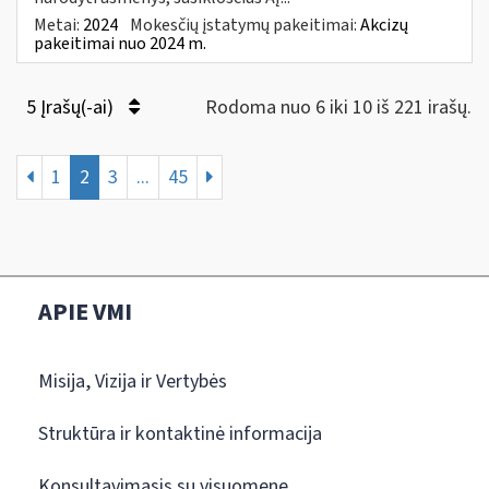
Metai:
2024
Mokesčių įstatymų pakeitimai:
Akcizų
pakeitimai nuo 2024 m.
5 Įrašų(-ai)
Rodoma nuo 6 iki 10 iš 221 irašų.
1
2
3
...
45
APIE VMI
Misija, Vizija ir Vertybės
Struktūra ir kontaktinė informacija
Konsultavimasis su visuomene