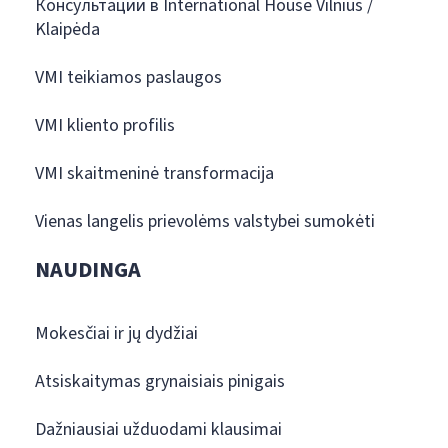
Консультации в International House Vilnius /
Klaipėda
VMI teikiamos paslaugos
VMI kliento profilis
VMI skaitmeninė transformacija
Vienas langelis prievolėms valstybei sumokėti
NAUDINGA
Mokesčiai ir jų dydžiai
Atsiskaitymas grynaisiais pinigais
Dažniausiai užduodami klausimai