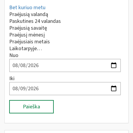
Bet kuriuo metu
Praėjusią valandą
Paskutines 24 valandas
Praėjusią savaitę
Praėjusį mėnesį
Praėjusiais metais
Laikotarpyje…
Nuo
Iki
Paieška