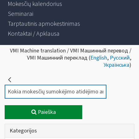
Mokesčių kalendorius
Seminarai
Tarptautinis apmokestinimas
Kontaktai / Apklausa
VMI Machine translation / VMI Машинный перевод /
VMI Машинний переклад (
English
,
Русский
,
Українська
)
Paieška
Kategorijos