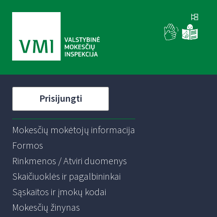
Prisijungti
Mokesčių mokėtojų informacija
Formos
Rinkmenos / Atviri duomenys
Skaičiuoklės ir pagalbininkai
Sąskaitos ir įmokų kodai
Mokesčių žinynas