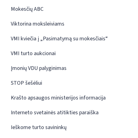
Mokesčių ABC
Viktorina moksleiviams
VMI kviečia į „Pasimatymą su mokesčiais“
VMI turto aukcionai
Įmonių VDU palyginimas
STOP šešėliui
Krašto apsaugos ministerijos informacija
Interneto svetainės atitikties paraiška
Ieškome turto savininkų