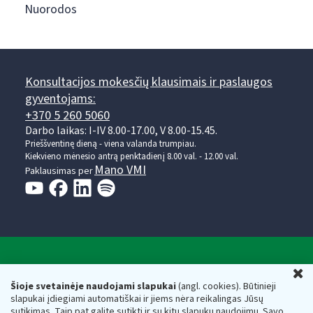
Nuorodos
Konsultacijos mokesčių klausimais ir paslaugos
gyventojams:
+370 5 260 5060
Darbo laikas: I-IV 8.00-17.00, V 8.00-15.45.
Prieššventinę dieną - viena valanda trumpiau.
Kiekvieno mėnesio antrą penktadienį 8.00 val. - 12.00 val.
Mano VMI
Paklausimas per
Valstybinė mokesčių inspekcija prie Lietuvos
U
Respublikos finansų ministerijos
Šioje svetainėje naudojami slapukai
(angl. cookies). Būtinieji
slapukai įdiegiami automatiškai ir jiems nėra reikalingas Jūsų
Biudžetinė įstaiga. Juridinio asmens kodas — 188659752,
sutikimas. Taip pat galite sutikti ir su kitų slapukų naudojimu. Savo