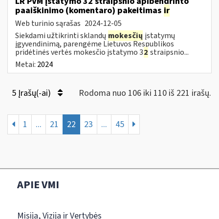
LR PVM įstatymo 32 straipsnio apibendrinto
paaiškinimo (komentaro) pakeitimas
ir
Web turinio sąrašas
2024-12-05
Siekdami užtikrinti sklandų
mokesčių
įstatymų
įgyvendinimą, parengėme Lietuvos Respublikos
pridėtinės vertės mokesčio įstatymo 3
2
straipsnio...
Metai:
2024
5 Įrašų(-ai)
Rodoma nuo 106 iki 110 iš 221 irašų.
1
...
21
22
23
...
45
APIE VMI
Misija, Vizija ir Vertybės