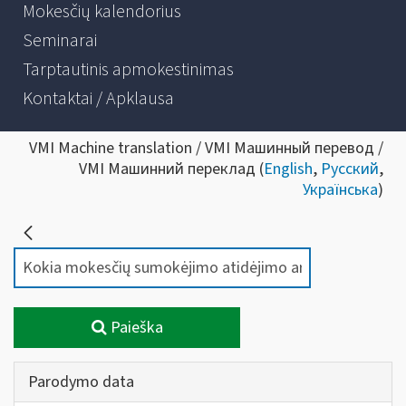
Mokesčių kalendorius
Seminarai
Tarptautinis apmokestinimas
Kontaktai / Apklausa
VMI Machine translation / VMI Машинный перевод /
VMI Машинний переклад (
English
,
Русский
,
Українська
)
Paieška
Parodymo data