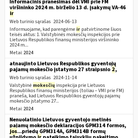
Informacinis pranešimas dėl VMI prie FM
viršininko 2024 m. birželio 13 d. įsakymų VA-46
ir
Web turinio sąrašas
2024-06-13
Informuojame, kad parengėme
ir
patvirtinome šiuos
teisės aktus: 1. Valstybinės mokesčių inspekcijos prie
Lietuvos Respublikos finansų ministerijos viršininko
2024 m....
Metai:
2024
atnaujinto Lietuvos Respublikos gyventojų
pajamų mokesčio įstatymo 27 straipsnio
2
,
Web turinio sąrašas
2024-11-14
Valstybinė
mokesčių
inspekcija prie Lietuvos
Respublikos finansų ministerijos (toliau – VMI prie FM)
praneša, kad Lietuvos Respublikos gyventojų pajamų
mokesčio įstatymo 27...
Metai:
2024
Nenuolatinio Lietuvos gyventojo metinės
pajamų mokesčio deklaracijos GPM314 formos,
jos
...priedų GPM314A, GPM314B formų
užpildymo
ir
pateikimo taisyklių pakeitimo