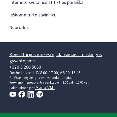
Interneto svetainės atitikties paraiška
Ieškome turto savininkų
Nuorodos
Konsultacijos mokesčių klausimais ir paslaugos
gyventojams:
+370 5 260 5060
Darbo laikas: I-IV 8.00-17.00, V 8.00-15.45.
Prieššventinę dieną - viena valanda trumpiau.
Kiekvieno mėnesio antrą penktadienį 8.00 val. - 12.00 val.
Mano VMI
Paklausimas per