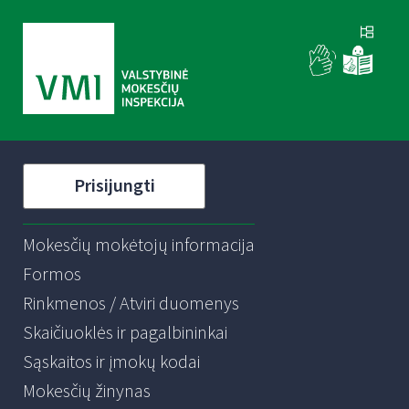
Prisijungti
Mokesčių mokėtojų informacija
Formos
Rinkmenos / Atviri duomenys
Skaičiuoklės ir pagalbininkai
Sąskaitos ir įmokų kodai
Mokesčių žinynas