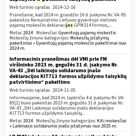
Web turinio sąrašas
2024-12-16
Pranešame, kad 2024 m. gruodžio 10 d. įsakymu Nr. VA-95
pakeistos Nenuolatinio Lietuvos gyventojo metinės
pajamų mokesčio deklaraci
jos
GPM314 formos,...
Metai:
2024
Mokesčiai:
Gyventojų pajamų mokestis
Mokesčių žinyno kategorijos:
Mokesčių įstatymų
pakeitimai » Gyventojų pajamų mokesčio pakeitimai nuo
2024 m.
Informacinis pranešimas dėl VMI prie FM
viršininko 2023 m. gegužės 31 d. įsakymo Nr.
VA-43 „Dėl laikinojo solidarumo įnašo
deklaracijos KIT713 formos užpildymo taisyklių
patvirtinimo“ pakeitimo
Web turinio sąrašas
2024-11-05
Informuojame, kad 2024 m. lapkričio 4 d. įsakymu Nr. VA-
85[1] buvo pakeistas 2023 m. gegužės 31 d. įsakymas Nr.
VA-43 „Dėl Laikinojo solidarumo įnašo deklaracijos
KIT713 formos užpildymo taisyklių...
Metai:
2024
Mokesčių žinyno kategorijos:
Kiti mokesčiai
» Laikinasis solidarumo įnašo įstatymas nuo 2025 m.