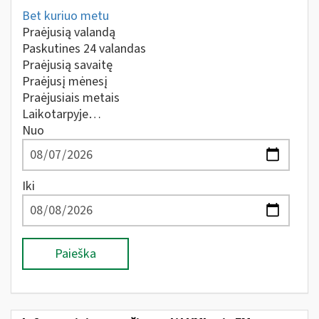
Bet kuriuo metu
Praėjusią valandą
Paskutines 24 valandas
Praėjusią savaitę
Praėjusį mėnesį
Praėjusiais metais
Laikotarpyje…
Nuo
Iki
Paieška