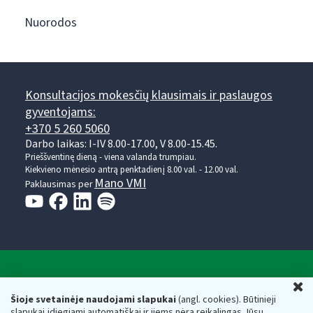
Nuorodos
Konsultacijos mokesčių klausimais ir paslaugos
gyventojams:
+370 5 260 5060
Darbo laikas: I-IV 8.00-17.00, V 8.00-15.45.
Prieššventinę dieną - viena valanda trumpiau.
Kiekvieno mėnesio antrą penktadienį 8.00 val. - 12.00 val.
Mano VMI
Paklausimas per
Valstybinė mokesčių inspekcija prie Lietuvos
U
Respublikos finansų ministerijos
Šioje svetainėje naudojami slapukai
(angl. cookies). Būtinieji
slapukai įdiegiami automatiškai ir jiems nėra reikalingas Jūsų