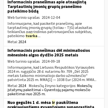
Informacinis pranešimas apie atnaujintą
Tarptautinių įmonių grupių pranešimo
pateikimo būdą
Web turinio sąrašas
2024-12-04
Informuojame, kad pasikeitė pranešimų, apie
tarptautinių įmonių grupių (toliau – TĮG) ataskaitas
teikiančius pagrindinius patronuojančius subjektus,
pateikimo
tvarka
....
Metai:
2024
Informacinis pranešimas dėl minimaliosios
mėnesinės algos dydžio 2025 metais
Web turinio sąrašas
2024-09-18
Informuojame, kad Lietuvos Respublikos Vyriausybės
2024 m. rugpjūčio 28 d. nutarimu Nr. 709 „Dėl 2025
metais taikomo minimaliojo darbo užmokesčio“
patvirtinta 2025 m. MMA[1] — 1038 Eur (2024 m. MMA...
Metai:
2024
Mokesčių žinyno kategorijos:
Mokesčių
įstatymų pakeitimai » Gyventojų pajamų mokesčio
pakeitimai nuo 2025 m.
Nuo gegužės 1 d. mėsa
ir
paukštiena
prekiaujantiems gyventojams supaprastinta