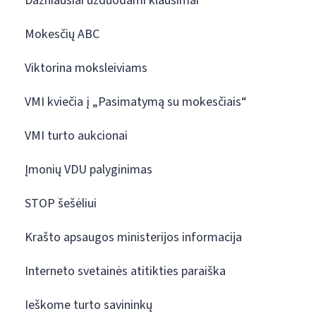
Dažniausiai užduodami klausimai
Mokesčių ABC
Viktorina moksleiviams
VMI kviečia į „Pasimatymą su mokesčiais“
VMI turto aukcionai
Įmonių VDU palyginimas
STOP šešėliui
Krašto apsaugos ministerijos informacija
Interneto svetainės atitikties paraiška
Ieškome turto savininkų