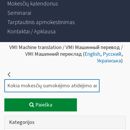
Mokesčių kalendorius
Seminarai
Tarptautinis apmokestinimas
Kontaktai / Apklausa
VMI Machine translation / VMI Машинный перевод /
VMI Машинний переклад (
English
,
Русский
,
Українська
)
Paieška
Kategorijos