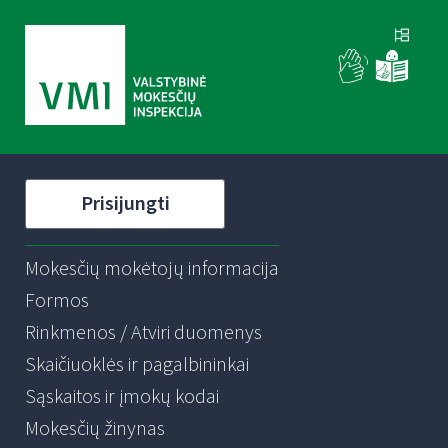
Prisijungti
Mokesčių mokėtojų informacija
Formos
Rinkmenos / Atviri duomenys
Skaičiuoklės ir pagalbininkai
Sąskaitos ir įmokų kodai
Mokesčių žinynas