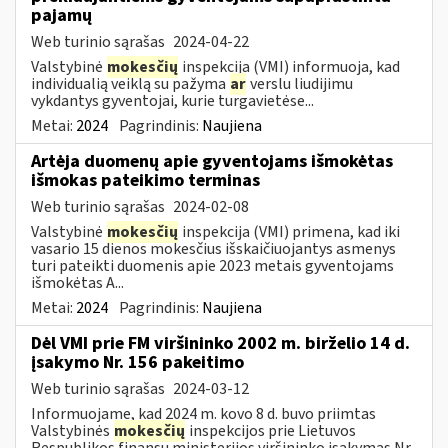
pajamų
Web turinio sąrašas
2024-04-22
Valstybinė
mokesčių
inspekcija (VMI) informuoja, kad
individualią veiklą su pažyma
ar
verslu liudijimu
vykdantys gyventojai, kurie turgavietėse...
Metai:
2024
Pagrindinis:
Naujiena
Artėja duomenų apie gyventojams išmokėtas
išmokas pateikimo terminas
Web turinio sąrašas
2024-02-08
Valstybinė
mokesčių
inspekcija (VMI) primena, kad iki
vasario 15 dienos mokesčius išskaičiuojantys asmenys
turi pateikti duomenis apie 2023 metais gyventojams
išmokėtas A...
Metai:
2024
Pagrindinis:
Naujiena
Dėl VMI prie FM viršininko 2002 m. birželio 14 d.
įsakymo Nr. 156 pakeitimo
Web turinio sąrašas
2024-03-12
Informuojame, kad 2024 m. kovo 8 d. buvo priimtas
Valstybinės
mokesčių
inspekcijos prie Lietuvos
Respublikos finansų ministerijos viršininko įsakymas Nr.