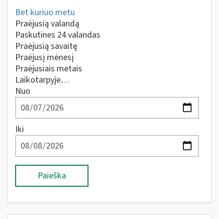
Bet kuriuo metu
Praėjusią valandą
Paskutines 24 valandas
Praėjusią savaitę
Praėjusį mėnesį
Praėjusiais metais
Laikotarpyje…
Nuo
Iki
Paieška