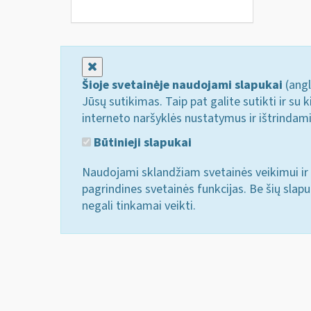
Uždaryti
Šioje svetainėje naudojami slapukai
(angl
Jūsų sutikimas. Taip pat galite sutikti ir s
interneto naršyklės nustatymus ir ištrindam
Būtinieji slapukai
Naudojami sklandžiam svetainės veikimui ir 
pagrindines svetainės funkcijas. Be šių slap
negali tinkamai veikti.