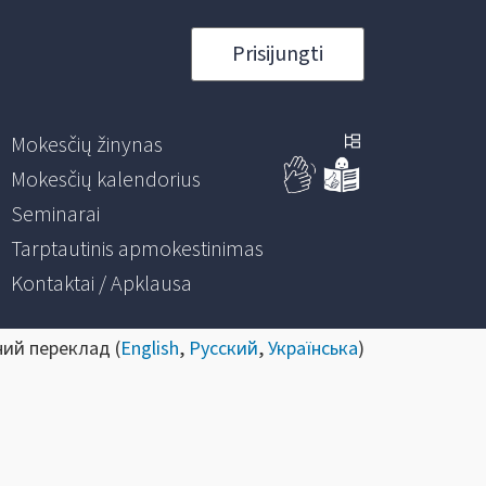
Prisijungti
Mokesčių žinynas
Mokesčių kalendorius
Seminarai
Tarptautinis apmokestinimas
Kontaktai / Apklausa
ний переклад (
English
,
Русский
,
Українська
)