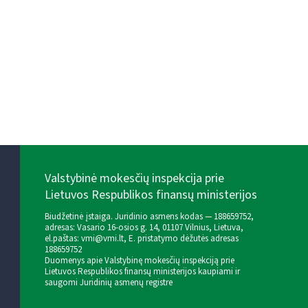
Valstybinė mokesčių inspekcija prie
Lietuvos Respublikos finansų ministerijos
Biudžetinė įstaiga. Juridinio asmens kodas — 188659752,
adresas: Vasario 16-osios g. 14, 01107 Vilnius, Lietuva,
el.paštas:
vmi@vmi.lt
, E. pristatymo dėžutės adresas
188659752
Duomenys apie Valstybinę mokesčių inspekciją prie
Lietuvos Respublikos finansų ministerijos kaupiami ir
saugomi Juridinių asmenų registre