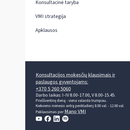
Konsultacinė taryba
VMI strategija
Apklausos
Konsultacijos mokesčių klausimais ir
paslaugos gyventojams:
+370 5 260 5060
Darbo laikas: I-IV 8.00-17.00, V 8.00-15.45.
Prieššventinę dieną - viena valanda trumpiau.
Kiekvieno mėnesio antrą penktadienį 8.00 val. - 12.00 val.
Mano VMI
Paklausimas per