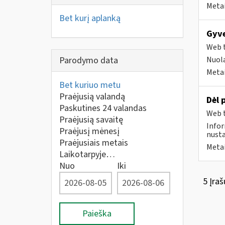
Metai
Bet kurį aplanką
Gyve
Web t
Parodymo data
Nuola
Metai
Bet kuriuo metu
Praėjusią valandą
Dėl 
Paskutines 24 valandas
Web t
Praėjusią savaitę
Infor
Praėjusį mėnesį
nusta
Praėjusiais metais
Metai
Laikotarpyje…
Nuo
Iki
5 Įraš
Paieška