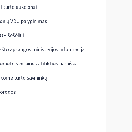
I turto aukcionai
onių VDU palyginimas
OP šešėliui
ašto apsaugos ministerijos informacija
terneto svetainės atitikties paraiška
škome turto savininkų
orodos