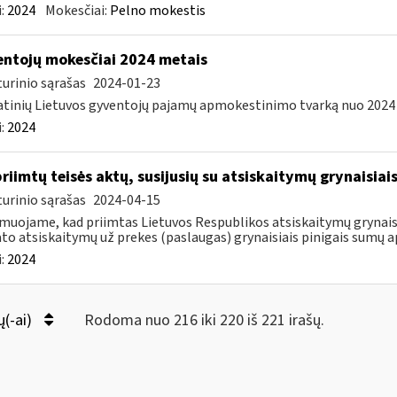
:
2024
Mokesčiai:
Pelno mokestis
ntojų mokesčiai 2024 metais
urinio sąrašas
2024-01-23
tinių Lietuvos gyventojų pajamų apmokestinimo tvarką nuo 2024 m.
:
2024
priimtų teisės aktų, susijusių su atsiskaitymų grynaisia
urinio sąrašas
2024-04-15
muojame, kad priimtas Lietuvos Respublikos atsiskaitymų grynaisi
to atsiskaitymų už prekes (paslaugas) grynaisiais pinigais sumų ap
:
2024
ų(-ai)
Rodoma nuo 216 iki 220 iš 221 irašų.