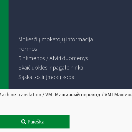
Mokesčių mokėtojų informacija
Formos
Rinkmenos / Atviri duomenys
Skaičiuoklės ir pagalbininkai
Sąskaitos ir įmokų kodai
Machine translation / VMI Машинный перевод / VMI Машин
Paieška