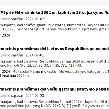
VMI prie FM viršininko 2002 m. lapkričio 25 d. įsakymo N
urinio sąrašas
2024-01-02
muojame, kad atsižvelgiant į nuostatas, numatytas Tarybos direkty
2019/1995, kuriose yra įtvirtinamas tik elektroninis prašymų grąžint
:
2024
rmacinis pranešimas dėl Lietuvos Respublikos pelno mo
urinio sąrašas
2024-07-01
muojame, kad Lietuvos Respublikos Seimas 2024 m. birželio 20 d.
mo Nr. IX-675 5, 12, 17, 30, 33, 34, 35, 382, 41
ir
43...
:
2024
Mokesčiai:
Pelno mokestis
Mokesčių žinyno kategorijos:
timai nuo 2025 m.
rmacinis pranešimas dėl viešųjų įstaigų įstatymo pakei
urinio sąrašas
2024-05-23
muojame, kad Lietuvos Respublikos Seimui 2023 m. lapkričio 16 d. 
ymo pakeitimo įstatymą Nr. XIV-2242, VĮĮ[1] yra išdėstytas nauja red