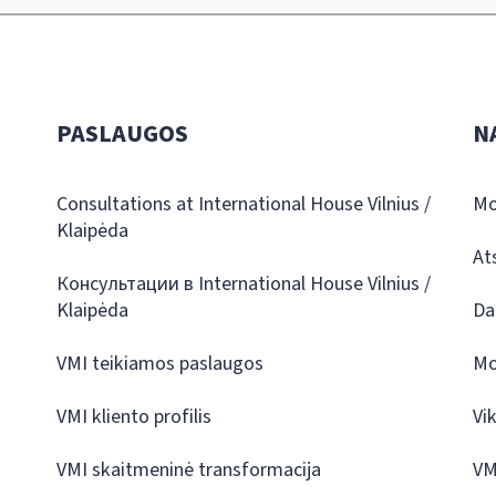
PASLAUGOS
N
Consultations at International House Vilnius /
Mo
Klaipėda
At
Консультации в International House Vilnius /
Klaipėda
Da
VMI teikiamos paslaugos
Mo
VMI kliento profilis
Vi
VMI skaitmeninė transformacija
VM