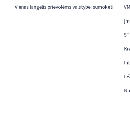
Vienas langelis prievolėms valstybei sumokėti
VM
Įm
ST
Kr
In
Ie
Nu