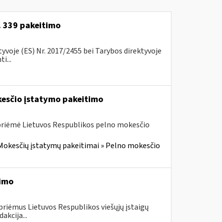
r. 339 pakeitimo
voje (ES) Nr. 2017/2455 bei Tarybos direktyvoje
i...
kesčio įstatymo pakeitimo
 priėmė Lietuvos Respublikos pelno mokesčio
Mokesčių įstatymų pakeitimai » Pelno mokesčio
timo
priėmus Lietuvos Respublikos viešųjų įstaigų
akcija...