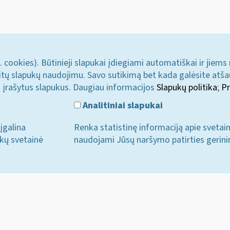
. cookies). Būtinieji slapukai įdiegiami automatiškai ir jiems
u kitų slapukų naudojimu. Savo sutikimą bet kada galėsite atš
i įrašytus slapukus. Daugiau informacijos
Slapukų politika
;
Pr
Analitiniai slapukai
įgalina
Renka statistinę informaciją apie svetai
ukų svetainė
naudojami Jūsų naršymo patirties gerini