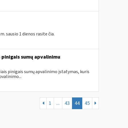
 sausio 1 dienos rasite čia.
is pinigais sumų apvalinimu
ais pinigais sumų apvalinimo įstatymas, kuris
valinimo...
1
...
43
44
45