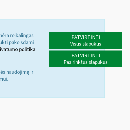
 nėra reikalingas
PATVIRTINTI
aukti pakeisdami
Visus slapukus
ivatumo politika.
PATVIRTINTI
Pasirinktus slapukus
nės naudojimą ir
mui.