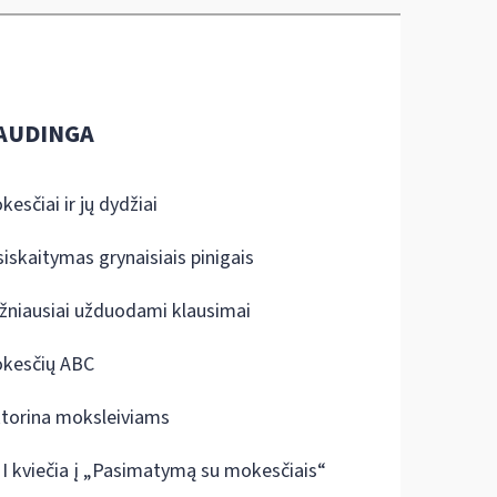
AUDINGA
kesčiai ir jų dydžiai
siskaitymas grynaisiais pinigais
žniausiai užduodami klausimai
kesčių ABC
ktorina moksleiviams
I kviečia į „Pasimatymą su mokesčiais“