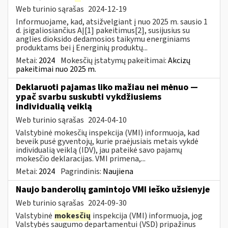
Web turinio sąrašas
2024-12-19
Informuojame, kad, atsižvelgiant į nuo 2025 m. sausio 1
d. įsigaliosiančius AĮ[1] pakeitimus[2], susijusius su
anglies dioksido dedamosios taikymu energiniams
produktams bei į Energinių produktų...
Metai:
2024
Mokesčių įstatymų pakeitimai:
Akcizų
pakeitimai nuo 2025 m.
Deklaruoti pajamas liko mažiau nei mėnuo —
ypač svarbu suskubti vykdžiusiems
individualią veiklą
Web turinio sąrašas
2024-04-10
Valstybinė mokesčių inspekcija (VMI) informuoja, kad
beveik pusė gyventojų, kurie praėjusiais metais vykdė
individualią veiklą (IDV), jau pateikė savo pajamų
mokesčio deklaracijas. VMI primena,...
Metai:
2024
Pagrindinis:
Naujiena
Naujo banderolių gamintojo VMI ieško užsienyje
Web turinio sąrašas
2024-09-30
Valstybinė
mokesčių
inspekcija (VMI) informuoja, jog
Valstybės saugumo departamentui (VSD) pripažinus