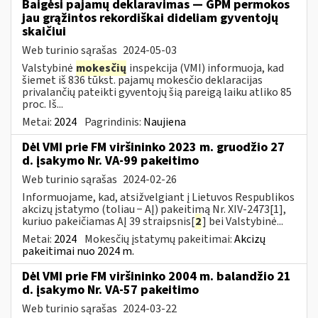
Baigėsi pajamų deklaravimas — GPM permokos
jau grąžintos rekordiškai dideliam gyventojų
skaičiui
Web turinio sąrašas
2024-05-03
Valstybinė
mokesčių
inspekcija (VMI) informuoja, kad
šiemet iš 836 tūkst. pajamų mokesčio deklaracijas
privalančių pateikti gyventojų šią pareigą laiku atliko 85
proc. Iš...
Metai:
2024
Pagrindinis:
Naujiena
Dėl VMI prie FM viršininko 2023 m. gruodžio 27
d. įsakymo Nr. VA-99 pakeitimo
Web turinio sąrašas
2024-02-26
Informuojame, kad, atsižvelgiant į Lietuvos Respublikos
akcizų įstatymo (toliau − AĮ) pakeitimą Nr. XIV-2473[1],
kuriuo pakeičiamas AĮ 39 straipsnis[
2
] bei Valstybinė...
Metai:
2024
Mokesčių įstatymų pakeitimai:
Akcizų
pakeitimai nuo 2024 m.
Dėl VMI prie FM viršininko 2004 m. balandžio 21
d. įsakymo Nr. VA-57 pakeitimo
Web turinio sąrašas
2024-03-22