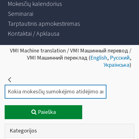
Mokesčių kalendorius
Seminarai
Tarptautinis apmokestinimas
Kontaktai / Apklausa
VMI Machine translation / VMI Машинный перевод /
VMI Машинний переклад (
English
,
Русский
,
Українська
)
Paieška
Kategorijos