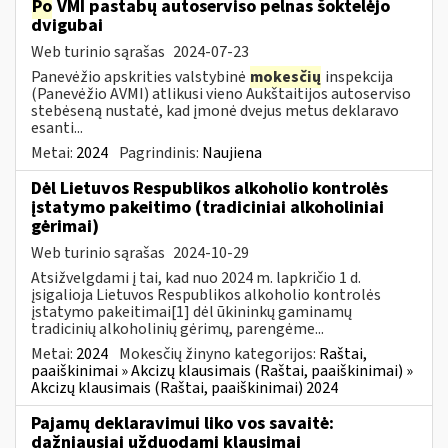
Po
VMI pastabų autoserviso pelnas šoktelėjo
dvigubai
Web turinio sąrašas
2024-07-23
Panevėžio apskrities valstybinė
mokesčių
inspekcija
(Panevėžio AVMI) atlikusi vieno Aukštaitijos autoserviso
stebėseną nustatė, kad įmonė dvejus metus deklaravo
esanti...
Metai:
2024
Pagrindinis:
Naujiena
Dėl Lietuvos Respublikos alkoholio kontrolės
įstatymo pakeitimo (tradiciniai alkoholiniai
gėrimai)
Web turinio sąrašas
2024-10-29
Atsižvelgdami į tai, kad nuo 2024 m. lapkričio 1 d.
įsigalioja Lietuvos Respublikos alkoholio kontrolės
įstatymo pakeitimai[1] dėl ūkininkų gaminamų
tradicinių alkoholinių gėrimų, parengėme...
Metai:
2024
Mokesčių žinyno kategorijos:
Raštai,
paaiškinimai » Akcizų klausimais (Raštai, paaiškinimai) »
Akcizų klausimais (Raštai, paaiškinimai) 2024
Pajamų deklaravimui liko vos savaitė:
dažniausiai užduodami klausimai