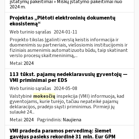
įstatymų pakeitimai » Miškų įstatymo pakeitimai nuo
2024 m.
Projektas „Plėtoti elektroninių dokumentų
ekosistemą“
Web turinio sąrašas
2024-01-11
Projekto tikslas Įgalinti verslą keistis informacija ir
duomenimis su partneriais, viešosiomis institucijomis ir
fiziniais asmenimis automatizuotu būdu, taip skatinant
verslo procesų skaitmeninimą,...
Metai:
2024
113 tūkst. pajamų nedeklaravusių gyventojų —
VMI priminimai per EDS
Web turinio sąrašas
2024-05-08
Valstybinė
mokesčių
inspekcija (VMI) informuoja, kad
gyventojams, kurie turėjo, tačiau nepateikė pajamų
deklaracijos, pradėjo siųsti priminimus. Pirmieji jų
sulaukė 24...
Metai:
2024
Pagrindinis:
Naujiena
VMI pradeda paramos pervedimą: šiemet
gavėjus pasieks rekordinė 31 mln. Eur GPM