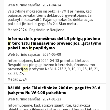
Web turinio sąrašas
2024-04-24
Valstybinė mokesčių inspekcija (VMI) primena, kad
pajamas privalantiems deklaruoti gyventojams tai
padaryti liko savaitė. Pajamų mokesčio deklaracijas
pateikti jie turi iki gegužės 2 d. Šiuo metu...
Metai:
2024
Pagrindinis:
Naujiena
Informacinis pranešimas dėl LR pinigų plovimo
ir
teroristų finansavimo prevencijos...įstatymo
pakeitimo
ir
papildymo
Web turinio sąrašas
2024-05-09
Informuojame, kad 2024-04-18 priimtas Lietuvos
Respublikos pinigų plovimo ir teroristų finansavimo
prevenci
jos
įstatymo Nr. VIII-275 2, 9, 10, 11, 15, 16, 21,
22, 23, 25,...
Metai:
2024
Dėl VMI prie FM viršininko 2004 m. gegužės 26 d.
įsakymo Nr. VA-106 pakeitimo
Web turinio sąrašas
2024-01-23
Informuojame, kad, atsižvelgiant į tai, kad akcizų
objektu tapo šildymui skirtos durpės už kurias Lietuvos