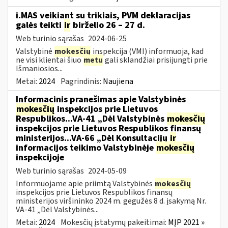
i.MAS veikiant su trikiais, PVM deklaracijas
galės teikti
ir
birželio 26 – 27 d.
Web turinio sąrašas
2024-06-25
Valstybinė
mokesčių
inspekcija (VMI) informuoja, kad
ne visi klientai šiuo
metu
gali sklandžiai prisijungti prie
Išmaniosios...
Metai:
2024
Pagrindinis:
Naujiena
Informacinis pranešimas apie Valstybinės
mokesčių
inspekcijos prie Lietuvos
Respublikos...VA-41 „Dėl Valstybinės
mokesčių
inspekcijos prie Lietuvos Respublikos finansų
ministerijos...VA-66 „Dėl Konsultacijų
ir
informacijos teikimo Valstybinėje
mokesčių
inspekcijoje
Web turinio sąrašas
2024-05-09
Informuojame apie priimtą Valstybinės
mokesčių
inspekcijos prie Lietuvos Respublikos finansų
ministerijos viršininko 2024 m. gegužės 8 d. įsakymą Nr.
VA-41 „Dėl Valstybinės...
Metai:
2024
Mokesčių įstatymų pakeitimai:
MĮP 2021 »