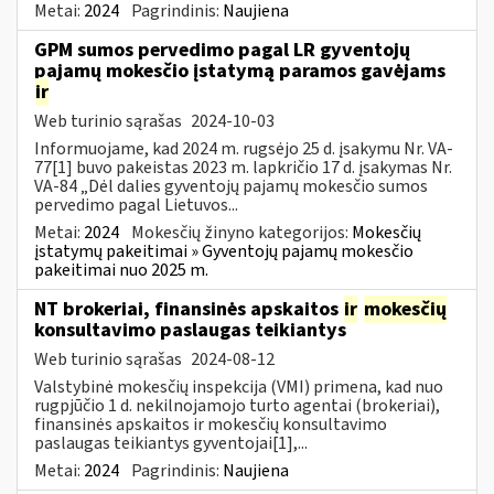
Metai:
2024
Pagrindinis:
Naujiena
GPM sumos pervedimo pagal LR gyventojų
pajamų mokesčio įstatymą paramos gavėjams
ir
Web turinio sąrašas
2024-10-03
Informuojame, kad 2024 m. rugsėjo 25 d. įsakymu Nr. VA-
77[1] buvo pakeistas 2023 m. lapkričio 17 d. įsakymas Nr.
VA-84 „Dėl dalies gyventojų pajamų mokesčio sumos
pervedimo pagal Lietuvos...
Metai:
2024
Mokesčių žinyno kategorijos:
Mokesčių
įstatymų pakeitimai » Gyventojų pajamų mokesčio
pakeitimai nuo 2025 m.
NT brokeriai, finansinės apskaitos
ir
mokesčių
konsultavimo paslaugas teikiantys
Web turinio sąrašas
2024-08-12
Valstybinė mokesčių inspekcija (VMI) primena, kad nuo
rugpjūčio 1 d. nekilnojamojo turto agentai (brokeriai),
finansinės apskaitos ir mokesčių konsultavimo
paslaugas teikiantys gyventojai[1],...
Metai:
2024
Pagrindinis:
Naujiena