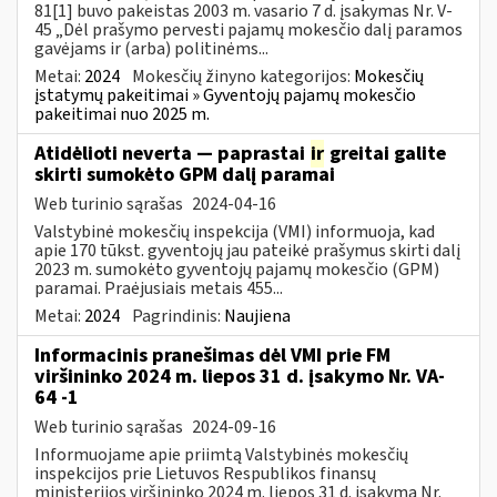
81[1] buvo pakeistas 2003 m. vasario 7 d. įsakymas Nr. V-
45 „Dėl prašymo pervesti pajamų mokesčio dalį paramos
gavėjams ir (arba) politinėms...
Metai:
2024
Mokesčių žinyno kategorijos:
Mokesčių
įstatymų pakeitimai » Gyventojų pajamų mokesčio
pakeitimai nuo 2025 m.
Atidėlioti neverta — paprastai
ir
greitai galite
skirti sumokėto GPM dalį paramai
Web turinio sąrašas
2024-04-16
Valstybinė mokesčių inspekcija (VMI) informuoja, kad
apie 170 tūkst. gyventojų jau pateikė prašymus skirti dalį
2023 m. sumokėto gyventojų pajamų mokesčio (GPM)
paramai. Praėjusiais metais 455...
Metai:
2024
Pagrindinis:
Naujiena
Informacinis pranešimas dėl VMI prie FM
viršininko 2024 m. liepos 31 d. įsakymo Nr. VA-
64 -1
Web turinio sąrašas
2024-09-16
Informuojame apie priimtą Valstybinės mokesčių
inspekcijos prie Lietuvos Respublikos finansų
ministerijos viršininko 2024 m. liepos 31 d. įsakymą Nr.