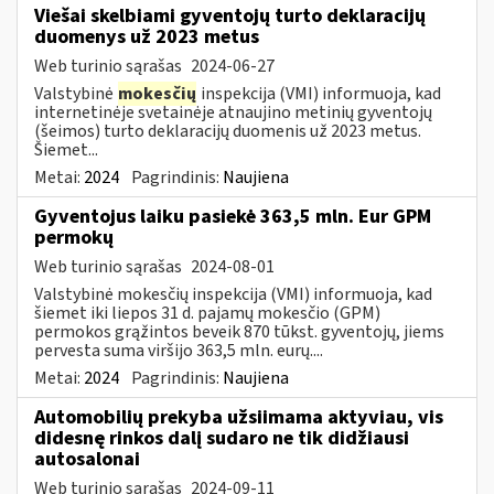
Viešai skelbiami gyventojų turto deklaracijų
duomenys už 2023 metus
Web turinio sąrašas
2024-06-27
Valstybinė
mokesčių
inspekcija (VMI) informuoja, kad
internetinėje svetainėje atnaujino metinių gyventojų
(šeimos) turto deklaracijų duomenis už 2023 metus.
Šiemet...
Metai:
2024
Pagrindinis:
Naujiena
Gyventojus laiku pasiekė 363,5 mln. Eur GPM
permokų
Web turinio sąrašas
2024-08-01
Valstybinė mokesčių inspekcija (VMI) informuoja, kad
šiemet iki liepos 31 d. pajamų mokesčio (GPM)
permokos grąžintos beveik 870 tūkst. gyventojų, jiems
pervesta suma viršijo 363,5 mln. eurų....
Metai:
2024
Pagrindinis:
Naujiena
Automobilių prekyba užsiimama aktyviau, vis
didesnę rinkos dalį sudaro ne tik didžiausi
autosalonai
Web turinio sąrašas
2024-09-11