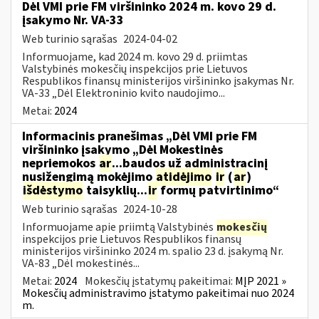
Dėl VMI prie FM viršininko 2024 m. kovo 29 d.
įsakymo Nr. VA-33
Web turinio sąrašas
2024-04-02
Informuojame, kad 2024 m. kovo 29 d. priimtas
Valstybinės mokesčių inspekcijos prie Lietuvos
Respublikos finansų ministerijos viršininko įsakymas Nr.
VA-33 „Dėl Elektroninio kvito naudojimo...
Metai:
2024
Informacinis pranešimas „Dėl VMI prie FM
viršininko įsakymo „Dėl Mokestinės
nepriemokos
ar
...baudos už administracinį
nusižengimą mokėjimo
atidėjimo
ir
(
ar
)
išdėstymo
taisyklių...
ir
formų patvirtinimo“
Web turinio sąrašas
2024-10-28
Informuojame apie priimtą Valstybinės
mokesčių
inspekcijos prie Lietuvos Respublikos finansų
ministerijos viršininko 2024 m. spalio 23 d. įsakymą Nr.
VA-83 „Dėl mokestinės...
Metai:
2024
Mokesčių įstatymų pakeitimai:
MĮP 2021 »
Mokesčių administravimo įstatymo pakeitimai nuo 2024
m.