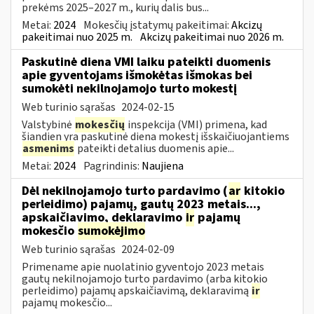
prekėms 2025–2027 m., kurių dalis bus...
Metai:
2024
Mokesčių įstatymų pakeitimai:
Akcizų
pakeitimai nuo 2025 m.
Akcizų pakeitimai nuo 2026 m.
Paskutinė diena VMI laiku pateikti duomenis
apie gyventojams išmokėtas išmokas bei
sumokėti nekilnojamojo turto mokestį
Web turinio sąrašas
2024-02-15
Valstybinė
mokesčių
inspekcija (VMI) primena, kad
šiandien yra paskutinė diena mokestį išskaičiuojantiems
asmenims
pateikti detalius duomenis apie...
Metai:
2024
Pagrindinis:
Naujiena
Dėl nekilnojamojo turto pardavimo (
ar
kitokio
perleidimo) pajamų, gautų 2023 metais...,
apskaičiavimo, deklaravimo
ir
pajamų
mokesčio
sumokėjimo
Web turinio sąrašas
2024-02-09
Primename apie nuolatinio gyventojo 2023 metais
gautų nekilnojamojo turto pardavimo (arba kitokio
perleidimo) pajamų apskaičiavimą, deklaravimą
ir
pajamų mokesčio...