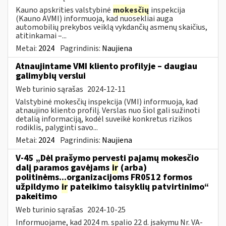
Kauno apskrities valstybinė
mokesčių
inspekcija
(Kauno AVMI) informuoja, kad nuosekliai auga
automobilių prekybos veiklą vykdančių asmenų skaičius,
atitinkamai –...
Metai:
2024
Pagrindinis:
Naujiena
Atnaujintame VMI kliento profilyje – daugiau
galimybių verslui
Web turinio sąrašas
2024-12-11
Valstybinė mokesčių inspekcija (VMI) informuoja, kad
atnaujino kliento profilį. Verslas nuo šiol gali sužinoti
detalią informaciją, kodėl suveikė konkretus rizikos
rodiklis, palyginti savo...
Metai:
2024
Pagrindinis:
Naujiena
V-45 „Dėl prašymo pervesti pajamų mokesčio
dalį paramos gavėjams
ir
(arba)
politinėms...organizacijoms FR0512 formos
užpildymo
ir
pateikimo taisyklių patvirtinimo“
pakeitimo
Web turinio sąrašas
2024-10-25
Informuojame, kad 2024 m. spalio 22 d. įsakymu Nr. VA-