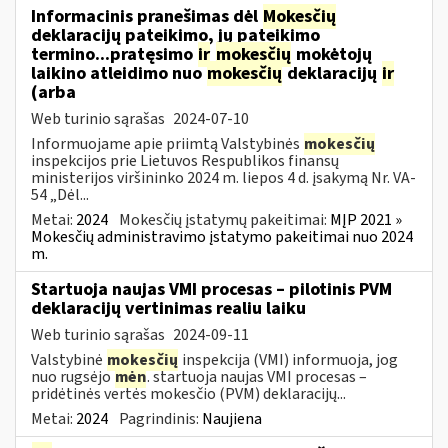
Informacinis pranešimas dėl
Mokesčių
deklaracijų pateikimo, jų pateikimo
termino...pratęsimo
ir
mokesčių
mokėtojų
laikino atleidimo nuo
mokesčių
deklaracijų
ir
(arba
Web turinio sąrašas
2024-07-10
Informuojame apie priimtą Valstybinės
mokesčių
inspekcijos prie Lietuvos Respublikos finansų
ministerijos viršininko 2024 m. liepos 4 d. įsakymą Nr. VA-
54 „Dėl...
Metai:
2024
Mokesčių įstatymų pakeitimai:
MĮP 2021 »
Mokesčių administravimo įstatymo pakeitimai nuo 2024
m.
Startuoja naujas VMI procesas – pilotinis PVM
deklaracijų vertinimas realiu laiku
Web turinio sąrašas
2024-09-11
Valstybinė
mokesčių
inspekcija (VMI) informuoja, jog
nuo rugsėjo
mėn
. startuoja naujas VMI procesas –
pridėtinės vertės mokesčio (PVM) deklaracijų...
Metai:
2024
Pagrindinis:
Naujiena