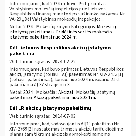
Informuojame, kad 2024 m. kovo 19 d. priimtas
Valstybinės mokesčių inspekcijos prie Lietuvos
Respublikos finansų ministerijos viršininko įsakymas Nr.
VA-29 „Dėl Valstybinės mokesčių inspekcijos...
Metai:
2024
Mokesčių žinyno kategorijos:
Mokesčių
įstatymų pakeitimai » Pridėtinės vertės mokesčio
įstatymo pakeitimai nuo 2024 m.
Dėl Lietuvos Respublikos akcizų įstatymo
pakeitimo
Web turinio sąrašas
2024-02-22
Informuojame, kad buvo priimtas Lietuvos Respublikos
akcizų įstatymo (toliau − AĮ) pakeitimas Nr. XIV-2473[1]
(toliau - pakeitimas), kuriuo: nuo 2024 m. vasario 21 d.
pakeičiama AĮ 37 straipsnio 3...
Metai:
2024
Mokesčiai:
Akcizai
Mokesčių įstatymų
pakeitimai:
Akcizų pakeitimai nuo 2024 m.
Dėl LR akcizų įstatymo pakeitimų
Web turinio sąrašas
2024-07-03
Informuojame, kad, vadovaujantis AĮ[1] pakeitimu Nr.
XIV-2769[2] nustatomas trimetis akcizų tarifų didėjimo
planas tam tikroms akcizais apmokestinamoms