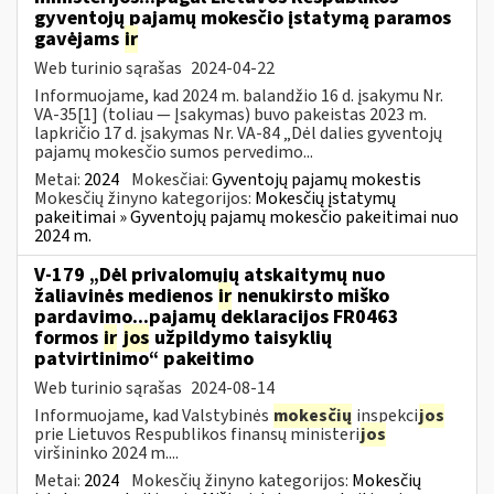
gyventojų pajamų mokesčio įstatymą paramos
gavėjams
ir
Web turinio sąrašas
2024-04-22
Informuojame, kad 2024 m. balandžio 16 d. įsakymu Nr.
VA-35[1] (toliau — Įsakymas) buvo pakeistas 2023 m.
lapkričio 17 d. įsakymas Nr. VA-84 „Dėl dalies gyventojų
pajamų mokesčio sumos pervedimo...
Metai:
2024
Mokesčiai:
Gyventojų pajamų mokestis
Mokesčių žinyno kategorijos:
Mokesčių įstatymų
pakeitimai » Gyventojų pajamų mokesčio pakeitimai nuo
2024 m.
V-179 „Dėl privalomųjų atskaitymų nuo
žaliavinės medienos
ir
nenukirsto miško
pardavimo...pajamų deklaracijos FR0463
formos
ir
jos
užpildymo taisyklių
patvirtinimo“ pakeitimo
Web turinio sąrašas
2024-08-14
Informuojame, kad Valstybinės
mokesčių
inspekci
jos
prie Lietuvos Respublikos finansų ministeri
jos
viršininko 2024 m....
Metai:
2024
Mokesčių žinyno kategorijos:
Mokesčių