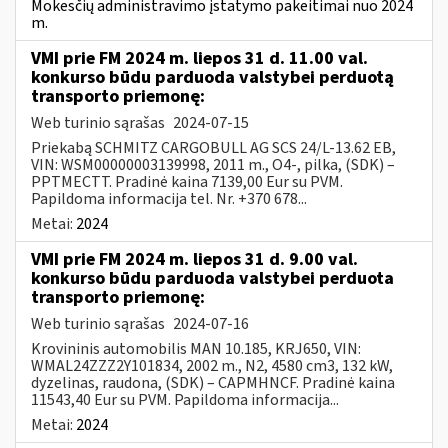
Mokesčių administravimo įstatymo pakeitimai nuo 2024
m.
VMI prie FM 2024 m. liepos 31 d. 11.00 val.
konkurso būdu parduoda valstybei perduotą
transporto priemonę:
Web turinio sąrašas
2024-07-15
Priekabą SCHMITZ CARGOBULL AG SCS 24/L-13.62 EB,
VIN: WSM00000003139998, 2011 m., O4-, pilka, (SDK) –
PPTMECTT. Pradinė kaina 7139,00 Eur su PVM.
Papildoma informacija tel. Nr. +370 678...
Metai:
2024
VMI prie FM 2024 m. liepos 31 d. 9.00 val.
konkurso būdu parduoda valstybei perduota
transporto priemonę:
Web turinio sąrašas
2024-07-16
Krovininis automobilis MAN 10.185, KRJ650, VIN:
WMAL24ZZZ2Y101834, 2002 m., N2, 4580 cm3, 132 kW,
dyzelinas, raudona, (SDK) – CAPMHNCF. Pradinė kaina
11543,40 Eur su PVM. Papildoma informacija...
Metai:
2024