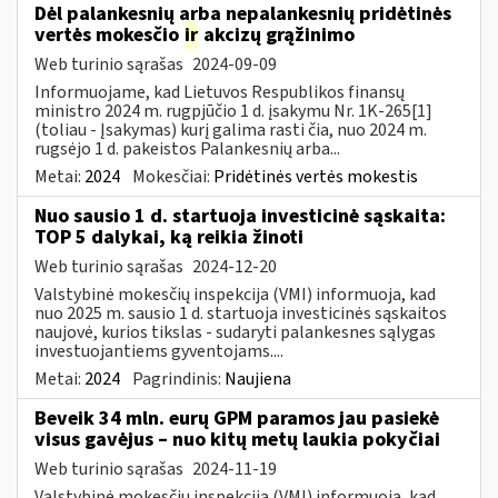
Dėl palankesnių arba nepalankesnių pridėtinės
vertės mokesčio
ir
akcizų grąžinimo
Web turinio sąrašas
2024-09-09
Informuojame, kad Lietuvos Respublikos finansų
ministro 2024 m. rugpjūčio 1 d. įsakymu Nr. 1K-265[1]
(toliau - Įsakymas) kurį galima rasti čia, nuo 2024 m.
rugsėjo 1 d. pakeistos Palankesnių arba...
Metai:
2024
Mokesčiai:
Pridėtinės vertės mokestis
Nuo sausio 1 d. startuoja investicinė sąskaita:
TOP 5 dalykai, ką reikia žinoti
Web turinio sąrašas
2024-12-20
Valstybinė mokesčių inspekcija (VMI) informuoja, kad
nuo 2025 m. sausio 1 d. startuoja investicinės sąskaitos
naujovė, kurios tikslas - sudaryti palankesnes sąlygas
investuojantiems gyventojams....
Metai:
2024
Pagrindinis:
Naujiena
Beveik 34 mln. eurų GPM paramos jau pasiekė
visus gavėjus – nuo kitų metų laukia pokyčiai
Web turinio sąrašas
2024-11-19
Valstybinė mokesčių inspekcija (VMI) informuoja, kad