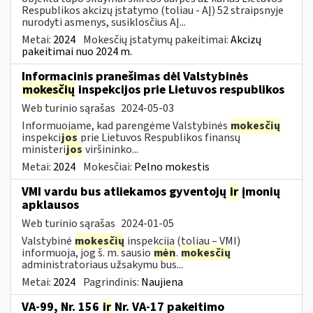
Respublikos akcizų įstatymo (toliau - AĮ) 52 straipsnyje
nurodyti asmenys, susiklosčius AĮ...
Metai:
2024
Mokesčių įstatymų pakeitimai:
Akcizų
pakeitimai nuo 2024 m.
Informacinis pranešimas dėl Valstybinės
mokesčių
inspekcijos prie Lietuvos respublikos
Web turinio sąrašas
2024-05-03
Informuojame, kad parengėme Valstybinės
mokesčių
inspekci
jos
prie Lietuvos Respublikos finansų
ministeri
jos
viršininko...
Metai:
2024
Mokesčiai:
Pelno mokestis
VMI vardu bus atliekamos gyventojų
ir
įmonių
apklausos
Web turinio sąrašas
2024-01-05
Valstybinė
mokesčių
inspekcija (toliau – VMI)
informuoja, jog š. m. sausio
mėn
.
mokesčių
administratoriaus užsakymu bus...
Metai:
2024
Pagrindinis:
Naujiena
VA-99, Nr. 156
ir
Nr. VA-17 pakeitimo