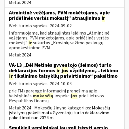
Metai:
2024
Atmintinė vežėjams, PVM mokėtojams, apie
pridėtinės vertės mokestį“ atnaujinimo
ir
Web turinio sąrašas
2024-09-02
Informuojame, kad atnaujintas leidinys „Atmintinė
vežėjams, PVM mokėtojams, apie pridėtinės vertės
mokestį“
ir
sukurtas „Krovinių vežimo paslaugų
apmokestinimo PVM...
Metai:
2024
VA-13 „Dėl Metinės gyventojo (šeimos) turto
deklaracijos formos
ir
jos
užpildymo,...teikimo
ir
tikslinimo taisyklių patvirtinimo“ pakeitimo
Web turinio sąrašas
2024-10-03
prie FM) parengė informacinį pranešimą apie
Valstybinės
mokesčių
inspekci
jos
prie Lietuvos
Respublikos finansų...
Metai:
2024
Mokesčių žinyno kategorijos:
Mokesčių
įstatymų pakeitimai » Gyventojų turto deklaravimo
pakeitimai nuo 2024 m.
Smulkieji verslininkai jau gali įsigyti verslo