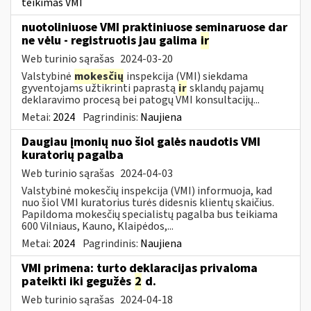
teikimas VMI
nuotoliniuose VMI praktiniuose seminaruose dar
ne vėlu - registruotis jau galima
ir
Web turinio sąrašas
2024-03-20
Valstybinė
mokesčių
inspekcija (VMI) siekdama
gyventojams užtikrinti paprastą
ir
sklandų pajamų
deklaravimo procesą bei patogų VMI konsultacijų...
Metai:
2024
Pagrindinis:
Naujiena
Daugiau įmonių nuo šiol galės naudotis VMI
kuratorių pagalba
Web turinio sąrašas
2024-04-03
Valstybinė mokesčių inspekcija (VMI) informuoja, kad
nuo šiol VMI kuratorius turės didesnis klientų skaičius.
Papildoma mokesčių specialistų pagalba bus teikiama
600 Vilniaus, Kauno, Klaipėdos,...
Metai:
2024
Pagrindinis:
Naujiena
VMI primena: turto deklaracijas privaloma
pateikti iki gegužės
2
d.
Web turinio sąrašas
2024-04-18