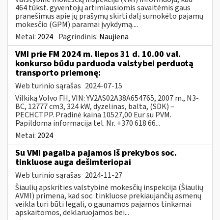
464 tūkst. gyventojų artimiausiomis savaitėmis gaus
pranešimus apie jų prašymų skirti dalį sumokėto pajamų
mokesčio (GPM) paramai įvykdymą....
Metai:
2024
Pagrindinis:
Naujiena
VMI prie FM 2024 m. liepos 31 d. 10.00 val.
konkurso būdu parduoda valstybei perduotą
transporto priemonę:
Web turinio sąrašas
2024-07-15
Vilkiką Volvo FH, VIN: YV2AS02A38A654765, 2007 m., N3-
BC, 12777 cm3, 324 kW, dyzelinas, balta, (SDK) –
PECHCTPP. Pradinė kaina 10527,00 Eur su PVM.
Papildoma informacija tel. Nr. +370 618 66...
Metai:
2024
Su VMI pagalba pajamos iš prekybos soc.
tinkluose auga dešimteriopai
Web turinio sąrašas
2024-11-27
Šiaulių apskrities valstybinė mokesčių inspekcija (Šiaulių
AVMI) primena, kad soc. tinkluose prekiaujančių asmenų
veikla turi būti legali, o gaunamos pajamos tinkamai
apskaitomos, deklaruojamos bei...