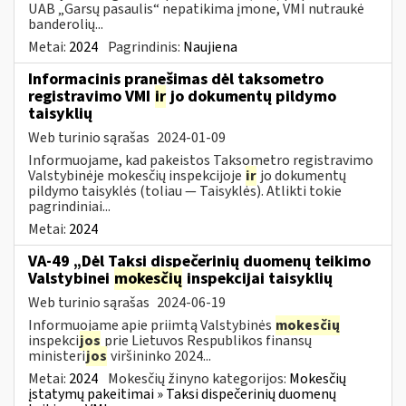
UAB „Garsų pasaulis“ nepatikima įmone, VMI nutraukė
banderolių...
Metai:
2024
Pagrindinis:
Naujiena
Informacinis pranešimas dėl taksometro
registravimo VMI
ir
jo dokumentų pildymo
taisyklių
Web turinio sąrašas
2024-01-09
Informuojame, kad pakeistos Taksometro registravimo
Valstybinėje mokesčių inspekcijoje
ir
jo dokumentų
pildymo taisyklės (toliau — Taisyklės). Atlikti tokie
pagrindiniai...
Metai:
2024
VA-49 „Dėl Taksi dispečerinių duomenų teikimo
Valstybinei
mokesčių
inspekcijai taisyklių
Web turinio sąrašas
2024-06-19
Informuojame apie priimtą Valstybinės
mokesčių
inspekci
jos
prie Lietuvos Respublikos finansų
ministeri
jos
viršininko 2024...
Metai:
2024
Mokesčių žinyno kategorijos:
Mokesčių
įstatymų pakeitimai » Taksi dispečerinių duomenų