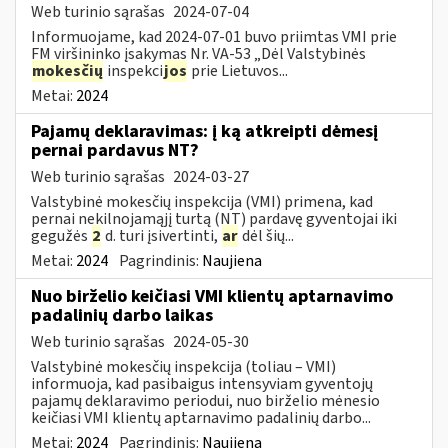
Web turinio sąrašas
2024-07-04
Informuojame, kad 2024-07-01 buvo priimtas VMI prie
FM viršininko įsakymas Nr. VA-53 „Dėl Valstybinės
mokesčių
inspekci
jos
prie Lietuvos...
Metai:
2024
Pajamų deklaravimas: į ką atkreipti dėmesį
pernai pardavus NT?
Web turinio sąrašas
2024-03-27
Valstybinė mokesčių inspekcija (VMI) primena, kad
pernai nekilnojamąjį turtą (NT) pardavę gyventojai iki
gegužės
2
d. turi įsivertinti,
ar
dėl šių...
Metai:
2024
Pagrindinis:
Naujiena
Nuo birželio keičiasi VMI klientų aptarnavimo
padalinių darbo laikas
Web turinio sąrašas
2024-05-30
Valstybinė mokesčių inspekcija (toliau – VMI)
informuoja, kad pasibaigus intensyviam gyventojų
pajamų deklaravimo periodui, nuo birželio mėnesio
keičiasi VMI klientų aptarnavimo padalinių darbo...
Metai:
2024
Pagrindinis:
Naujiena