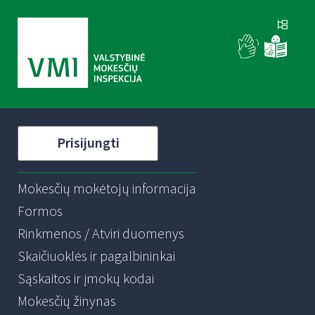
Prisijungti
Mokesčių mokėtojų informacija
Formos
Rinkmenos / Atviri duomenys
Skaičiuoklės ir pagalbininkai
Sąskaitos ir įmokų kodai
Mokesčių žinynas