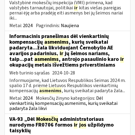
Valstybinė mokesčių inspekcija (VMI) primena, kad
valstybės tarnautojai, politikai
ir
kitas viešas pareigas
pernai ėję arba pradėję eiti asmenys bei jų šeimos nariai
iki...
Metai:
2024
Pagrindinis:
Naujiena
Informacinis pranešimas dėl vienkartinių
kompensacijų
asmenims
, kurių sveikatai
padaryta...žala likviduojant Černobylio AE
avarijos padarinius,
ir
jų šeimos nariams,
taip...pat
asmenims
, antrojo pasaulinio karo
ir
okupacijų metais išvežtiems priverstiniams
Web turinio sąrašas
2024-10-28
Informuojame, kad Lietuvos Respublikos Seimas 2024 m.
spalio 17 d. priėmė Lietuvos Respublikos vienkartinių
kompensacijų
asmenims
, kurių sveikatai padaryta žala...
Metai:
2024
Mokesčių žinyno kategorijos:
Dėl
vienkartinių kompensacijų asmenims, kurių sveikatai
padaryta žala likvi
VA-93 „Dėl
Mokesčių
administratoriaus
nurodymo FR0706 formos
ir
jos
užpildymo
taisyklių