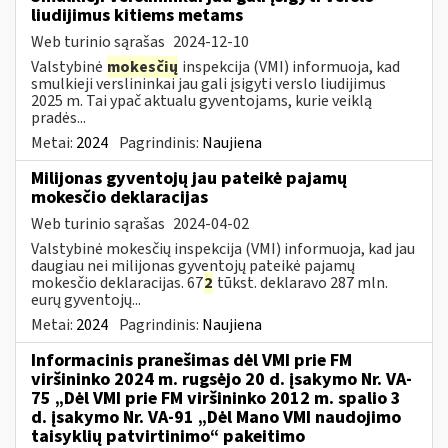
liudijimus kitiems metams
Web turinio sąrašas
2024-12-10
Valstybinė
mokesčių
inspekcija (VMI) informuoja, kad
smulkieji verslininkai jau gali įsigyti verslo liudijimus
2025 m. Tai ypač aktualu gyventojams, kurie veiklą
pradės...
Metai:
2024
Pagrindinis:
Naujiena
Milijonas gyventojų jau pateikė pajamų
mokesčio deklaracijas
Web turinio sąrašas
2024-04-02
Valstybinė mokesčių inspekcija (VMI) informuoja, kad jau
daugiau nei milijonas gyventojų pateikė pajamų
mokesčio deklaracijas. 67
2
tūkst. deklaravo 287 mln.
eurų gyventojų...
Metai:
2024
Pagrindinis:
Naujiena
Informacinis pranešimas dėl VMI prie FM
viršininko 2024 m. rugsėjo 20 d. įsakymo Nr. VA-
75 „Dėl VMI prie FM viršininko 2012 m. spalio 3
d. įsakymo Nr. VA-91 „Dėl Mano VMI naudojimo
taisyklių patvirtinimo“ pakeitimo