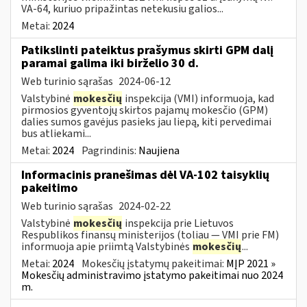
VA-64, kuriuo pripažintas netekusiu galios...
Metai:
2024
Patikslinti pateiktus prašymus skirti GPM dalį
paramai galima iki birželio 30 d.
Web turinio sąrašas
2024-06-12
Valstybinė
mokesčių
inspekcija (VMI) informuoja, kad
pirmosios gyventojų skirtos pajamų mokesčio (GPM)
dalies sumos gavėjus pasieks jau liepą, kiti pervedimai
bus atliekami...
Metai:
2024
Pagrindinis:
Naujiena
Informacinis pranešimas dėl VA-102 taisyklių
pakeitimo
Web turinio sąrašas
2024-02-22
Valstybinė
mokesčių
inspekcija prie Lietuvos
Respublikos finansų ministerijos (toliau ― VMI prie FM)
informuoja apie priimtą Valstybinės
mokesčių
...
Metai:
2024
Mokesčių įstatymų pakeitimai:
MĮP 2021 »
Mokesčių administravimo įstatymo pakeitimai nuo 2024
m.