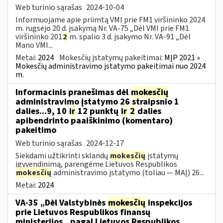
Web turinio sąrašas
2024-10-04
Informuojame apie priimtą VMI prie FM1 viršininko 2024
m. rugsėjo 20 d. įsakymą Nr. VA-75 „Dėl VMI prie FM1
viršininko 201
2
m. spalio 3 d. įsakymo Nr. VA-91 „Dėl
Mano VMI...
Metai:
2024
Mokesčių įstatymų pakeitimai:
MĮP 2021 »
Mokesčių administravimo įstatymo pakeitimai nuo 2024
m.
Informacinis pranešimas dėl
mokesčių
administravimo įstatymo 26 straipsnio 1
dalies...9, 10
ir
12 punktų
ir
2
dalies
apibendrinto paaiškinimo (komentaro)
pakeitimo
Web turinio sąrašas
2024-12-17
Siekdami užtikrinti sklandų
mokesčių
įstatymų
įgyvendinimą, parengėme Lietuvos Respublikos
mokesčių
administravimo įstatymo (toliau — MAĮ) 26...
Metai:
2024
VA-35 „Dėl Valstybinės
mokesčių
inspekcijos
prie Lietuvos Respublikos finansų
ministerijos...pagal Lietuvos Respublikos