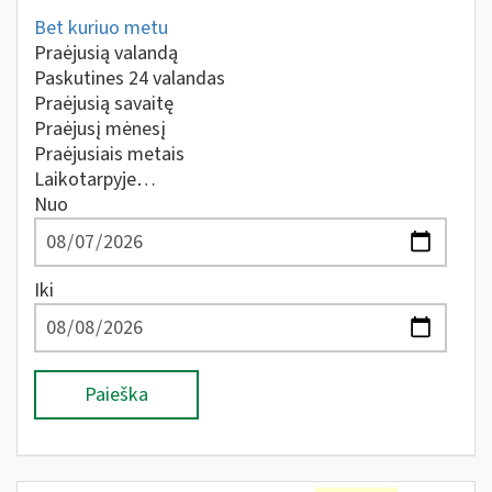
Bet kuriuo metu
Praėjusią valandą
Paskutines 24 valandas
Praėjusią savaitę
Praėjusį mėnesį
Praėjusiais metais
Laikotarpyje…
Nuo
Iki
Paieška