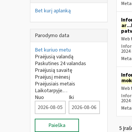
Metai
Bet kurį aplanką
Info
ar
..
patv
Parodymo data
Web t
Infor
Bet kuriuo metu
2024 
Praėjusią valandą
Metai
Paskutines 24 valandas
Praėjusią savaitę
Info
Praėjusį mėnesį
mok
Praėjusiais metais
Web t
Laikotarpyje…
Infor
Nuo
Iki
2024 
Metai
Paieška
5 Įraš