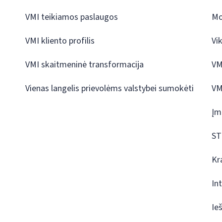
VMI teikiamos paslaugos
Mo
VMI kliento profilis
Vi
VMI skaitmeninė transformacija
VM
Vienas langelis prievolėms valstybei sumokėti
VM
Įm
ST
Kr
In
Ie