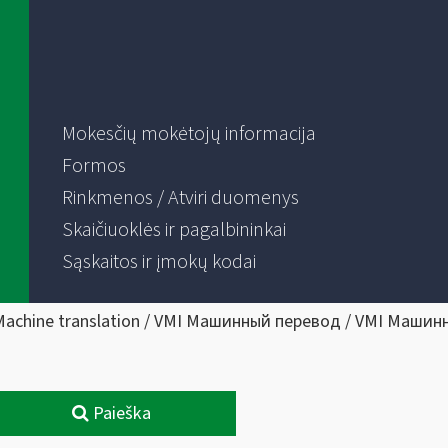
Mokesčių mokėtojų informacija
Formos
Rinkmenos / Atviri duomenys
Skaičiuoklės ir pagalbininkai
Sąskaitos ir įmokų kodai
Machine translation / VMI Машинный перевод / VMI Машин
Paieška