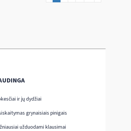
AUDINGA
kesčiai ir jų dydžiai
siskaitymas grynaisiais pinigais
žniausiai užduodami klausimai