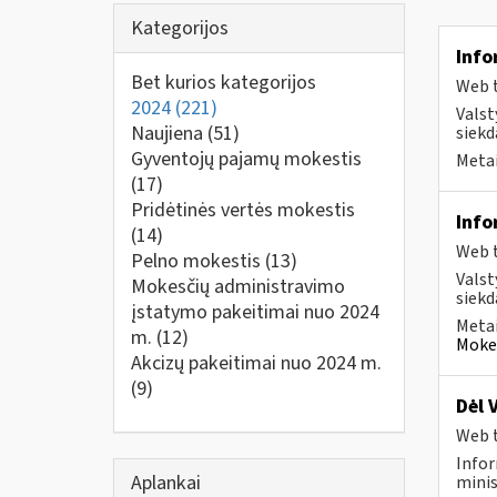
Kategorijos
Info
Bet kurios kategorijos
Web t
2024
(221)
Valst
Naujiena
(51)
siekd
Gyventojų pajamų mokestis
Metai
(17)
Pridėtinės vertės mokestis
Info
(14)
Web t
Pelno mokestis
(13)
Valst
Mokesčių administravimo
siekd
įstatymo pakeitimai nuo 2024
Metai
m.
(12)
Mokes
Akcizų pakeitimai nuo 2024 m.
(9)
Dėl 
Web t
Infor
Aplankai
minis