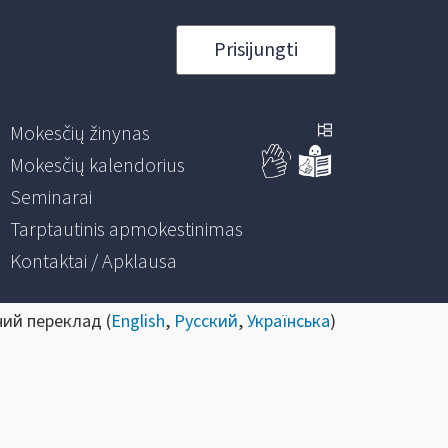
Prisijungti
Mokesčių žinynas
Mokesčių kalendorius
Seminarai
Tarptautinis apmokestinimas
Kontaktai / Apklausa
ний переклад (
English
,
Русский
,
Українська
)