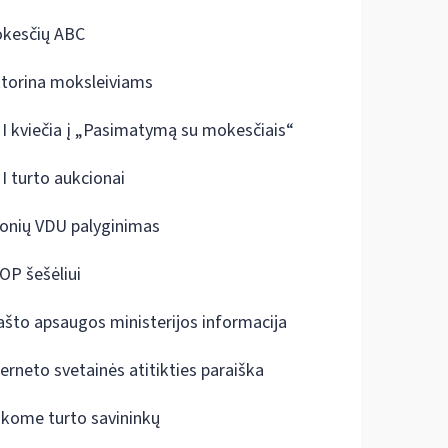
kesčių ABC
ktorina moksleiviams
I kviečia į „Pasimatymą su mokesčiais“
I turto aukcionai
onių VDU palyginimas
OP šešėliui
ašto apsaugos ministerijos informacija
terneto svetainės atitikties paraiška
škome turto savininkų