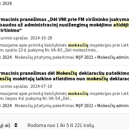
:
2024
rmacinis pranešimas „Dėl VMI prie FM viršininko įsakym
.baudos už administracinį nusižengimą mokėjimo
atidėj
irtinimo“
urinio sąrašas
2024-10-28
muojame apie priimtą Valstybinės
mokesčių
inspekcijos prie Lie
m. spalio 23 d. įsakymą Nr. VA-83 „Dėl mokestinės...
:
2024
Mokesčių įstatymų pakeitimai:
MĮP 2021 » Mokesčių admin
rmacinis pranešimas dėl
Mokesčių
deklaracijų pateikimo
esčių
mokėtojų laikino atleidimo nuo
mokesčių
deklarac
urinio sąrašas
2024-07-10
muojame apie priimtą Valstybinės
mokesčių
inspekcijos prie Lie
m. liepos 4 d. įsakymą Nr. VA-54 „Dėl...
:
2024
Mokesčių įstatymų pakeitimai:
MĮP 2021 » Mokesčių admin
ų(-ai)
Rodoma nuo 1 iki 5 iš 221 irašų.