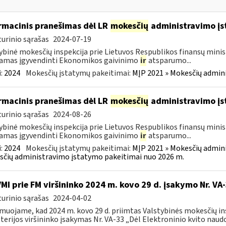
rmacinis pranešimas dėl LR
mokesčių
administravimo į
urinio sąrašas
2024-07-19
ybinė mokesčių inspekcija prie Lietuvos Respublikos finansų minist
amas įgyvendinti Ekonomikos gaivinimo
ir
atsparumo...
:
2024
Mokesčių įstatymų pakeitimai:
MĮP 2021 » Mokesčių admin
rmacinis pranešimas dėl LR
mokesčių
administravimo į
urinio sąrašas
2024-08-26
ybinė mokesčių inspekcija prie Lietuvos Respublikos finansų minist
amas įgyvendinti Ekonomikos gaivinimo
ir
atsparumo...
:
2024
Mokesčių įstatymų pakeitimai:
MĮP 2021 » Mokesčių admin
čių administravimo įstatymo pakeitimai nuo 2026 m.
VMI prie FM viršininko 2024 m. kovo 29 d. įsakymo Nr. VA
urinio sąrašas
2024-04-02
muojame, kad 2024 m. kovo 29 d. priimtas Valstybinės mokesčių in
terijos viršininko įsakymas Nr. VA-33 „Dėl Elektroninio kvito naudo