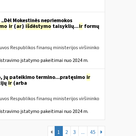
o „Dėl Mokestinės nepriemokos
imo
ir
(
ar
)
išdėstymo
taisyklių...
ir
formų
tuvos Respublikos finansų ministerijos viršininko
istravimo įstatymo pakeitimai nuo 2024 m.
, jų pateikimo termino...pratęsimo
ir
ijų
ir
(arba
tuvos Respublikos finansų ministerijos viršininko
istravimo įstatymo pakeitimai nuo 2024 m.
1
2
3
...
45