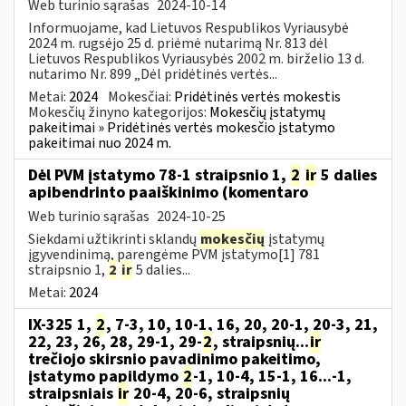
Web turinio sąrašas
2024-10-14
Informuojame, kad Lietuvos Respublikos Vyriausybė
2024 m. rugsėjo 25 d. priėmė nutarimą Nr. 813 dėl
Lietuvos Respublikos Vyriausybės 2002 m. birželio 13 d.
nutarimo Nr. 899 „Dėl pridėtinės vertės...
Metai:
2024
Mokesčiai:
Pridėtinės vertės mokestis
Mokesčių žinyno kategorijos:
Mokesčių įstatymų
pakeitimai » Pridėtinės vertės mokesčio įstatymo
pakeitimai nuo 2024 m.
Dėl PVM įstatymo 78-1 straipsnio 1,
2
ir
5 dalies
apibendrinto paaiškinimo (komentaro
Web turinio sąrašas
2024-10-25
Siekdami užtikrinti sklandų
mokesčių
įstatymų
įgyvendinimą, parengėme PVM įstatymo[1] 781
straipsnio 1,
2
ir
5 dalies...
Metai:
2024
IX-325 1,
2
, 7-3, 10, 10-1, 16, 20, 20-1, 20-3, 21,
22, 23, 26, 28, 29-1, 29-
2
, straipsnių...
ir
trečiojo skirsnio pavadinimo pakeitimo,
įstatymo papildymo
2
-1, 10-4, 15-1, 16...-1,
straipsniais
ir
20-4, 20-6, straipsnių