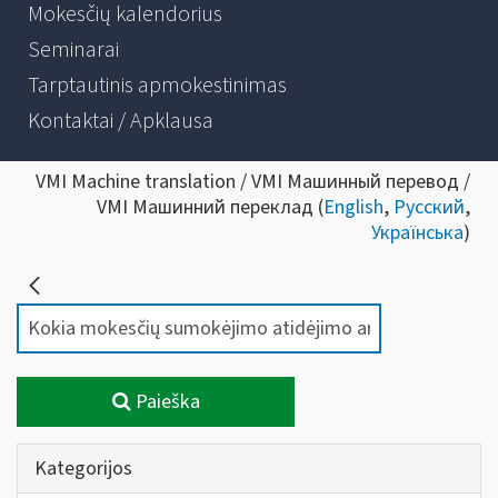
Mokesčių kalendorius
Seminarai
Tarptautinis apmokestinimas
Kontaktai / Apklausa
VMI Machine translation / VMI Машинный перевод /
VMI Машинний переклад (
English
,
Русский
,
Українська
)
Paieška
Kategorijos