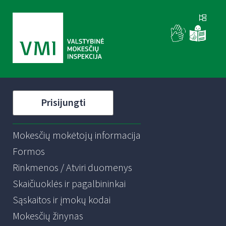
Prisijungti
Mokesčių mokėtojų informacija
Formos
Rinkmenos / Atviri duomenys
Skaičiuoklės ir pagalbininkai
Sąskaitos ir įmokų kodai
Mokesčių žinynas