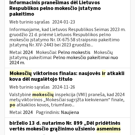
Informacinis pranešimas dėl Lietuvos
Respublikos pelno mokesčio įstatymo
pakeitimo
Web turinio sąrašas
2024-01-23
Informuojame, kad Lietuvos Respublikos Seimas 2023 m.
gruodžio 21 d. priėmė Lietuvos Respublikos pelno
mokesčio įstatymo Nr. IX-675 58 straipsnio pakeitimo
įstatymą Nr. XIV-2443 bei 2023 gruodžio...
Metai:
2024
Mokesčiai:
Pelno mokestis
Mokesčių
įstatymų pakeitimai:
Pelno mokesčio pakeitimai nuo
2024 m.
Mokesčių
viktorinos finalas: naujovės
ir
atkakli
kova dėl nugalėtojo titulo
Web turinio sąrašas
2024-11-26
Valstybinė
mokesčių
inspekcija (VMI) praneša, kad 2024
metų viktorinos „Mokesčiai sugrįžta kiekvienam“ finale,
po
atkaklios kovos, triumfavo...
Metai:
2024
Pagrindinis:
Naujiena
birželio 13 d. nutarimo Nr. 899 „Dėl pridėtinės
vertės mokesčio grąžinimo užsienio
asmenims