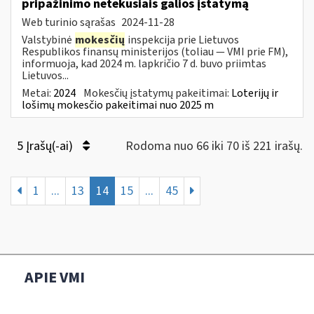
pripažinimo netekusiais galios įstatymą
Web turinio sąrašas
2024-11-28
Valstybinė
mokesčių
inspekcija prie Lietuvos
Respublikos finansų ministerijos (toliau — VMI prie FM),
informuoja, kad 2024 m. lapkričio 7 d. buvo priimtas
Lietuvos...
Metai:
2024
Mokesčių įstatymų pakeitimai:
Loterijų ir
lošimų mokesčio pakeitimai nuo 2025 m
5 Įrašų(-ai)
Rodoma nuo 66 iki 70 iš 221 irašų.
1
...
13
14
15
...
45
APIE VMI