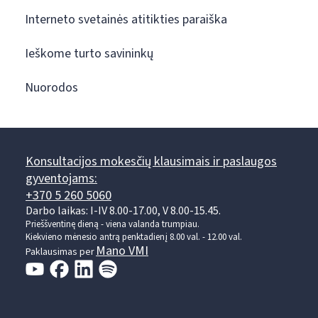
Interneto svetainės atitikties paraiška
Ieškome turto savininkų
Nuorodos
Konsultacijos mokesčių klausimais ir paslaugos
gyventojams:
+370 5 260 5060
Darbo laikas: I-IV 8.00-17.00, V 8.00-15.45.
Prieššventinę dieną - viena valanda trumpiau.
Kiekvieno mėnesio antrą penktadienį 8.00 val. - 12.00 val.
Mano VMI
Paklausimas per