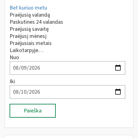
Bet kuriuo metu
Praėjusią valandą
Paskutines 24 valandas
Praėjusią savaitę
Praėjusį mėnesį
Praėjusiais metais
Laikotarpyje…
Nuo
Iki
Paieška