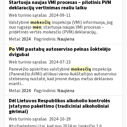
Startuoja naujas VMI procesas – pilotinis PVM
deklaracijų vertinimas realiu laiku
Web turinio sąrašas
2024-09-11
Valstybinė
mokesčių
inspekcija (VMI) informuoja, jog
nuo rugsėjo
mėn
. startuoja naujas VMI procesas –
pridėtinės vertės mokesčio (PVM) deklaracijų...
Metai:
2024
Pagrindinis:
Naujiena
Po
VMI pastabų autoserviso pelnas šoktelėjo
dvigubai
Web turinio sąrašas
2024-07-23
Panevėžio apskrities valstybinė
mokesčių
inspekcija
(Panevėžio AVMI) atlikusi vieno Aukštaitijos autoserviso
stebėseną nustatė, kad įmonė dvejus metus deklaravo
esanti...
Metai:
2024
Pagrindinis:
Naujiena
Dėl Lietuvos Respublikos alkoholio kontrolės
įstatymo pakeitimo (tradiciniai alkoholiniai
gėrimai)
Web turinio sąrašas
2024-10-29
Atsižvelgdami į tai, kad nuo 2024 m. lapkričio 1 d.