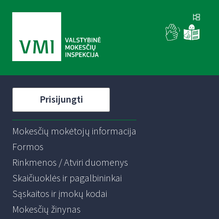
Prisijungti
Mokesčių mokėtojų informacija
Formos
Rinkmenos / Atviri duomenys
Skaičiuoklės ir pagalbininkai
Sąskaitos ir įmokų kodai
Mokesčių žinynas