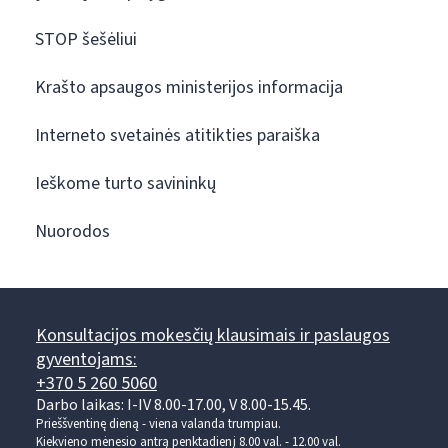
STOP šešėliui
Krašto apsaugos ministerijos informacija
Interneto svetainės atitikties paraiška
Ieškome turto savininkų
Nuorodos
Konsultacijos mokesčių klausimais ir paslaugos
gyventojams:
+370 5 260 5060
Darbo laikas: I-IV 8.00-17.00, V 8.00-15.45.
Prieššventinę dieną - viena valanda trumpiau.
Kiekvieno mėnesio antrą penktadienį 8.00 val. - 12.00 val.