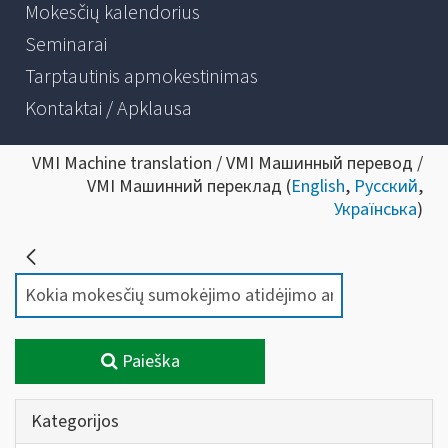
Mokesčių kalendorius
Seminarai
Tarptautinis apmokestinimas
Kontaktai / Apklausa
VMI Machine translation / VMI Машинный перевод /
VMI Машинний переклад (
English
,
Русский
,
Українська
)
Paieška
Kategorijos