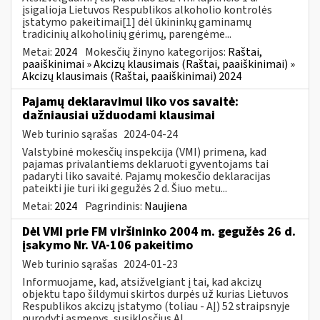
įsigalioja Lietuvos Respublikos alkoholio kontrolės
įstatymo pakeitimai[1] dėl ūkininkų gaminamų
tradicinių alkoholinių gėrimų, parengėme...
Metai:
2024
Mokesčių žinyno kategorijos:
Raštai,
paaiškinimai » Akcizų klausimais (Raštai, paaiškinimai) »
Akcizų klausimais (Raštai, paaiškinimai) 2024
Pajamų deklaravimui liko vos savaitė:
dažniausiai užduodami klausimai
Web turinio sąrašas
2024-04-24
Valstybinė mokesčių inspekcija (VMI) primena, kad
pajamas privalantiems deklaruoti gyventojams tai
padaryti liko savaitė. Pajamų mokesčio deklaracijas
pateikti jie turi iki gegužės 2 d. Šiuo metu...
Metai:
2024
Pagrindinis:
Naujiena
Dėl VMI prie FM viršininko 2004 m. gegužės 26 d.
įsakymo Nr. VA-106 pakeitimo
Web turinio sąrašas
2024-01-23
Informuojame, kad, atsižvelgiant į tai, kad akcizų
objektu tapo šildymui skirtos durpės už kurias Lietuvos
Respublikos akcizų įstatymo (toliau - AĮ) 52 straipsnyje
nurodyti asmenys, susiklosčius AĮ...