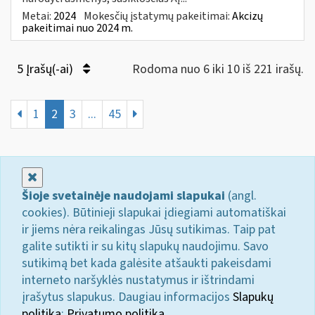
Metai:
2024
Mokesčių įstatymų pakeitimai:
Akcizų
pakeitimai nuo 2024 m.
5 Įrašų(-ai)
Rodoma nuo 6 iki 10 iš 221 irašų.
1
2
3
...
45
Uždaryti
Šioje svetainėje naudojami slapukai
(angl.
cookies). Būtinieji slapukai įdiegiami automatiškai
ir jiems nėra reikalingas Jūsų sutikimas. Taip pat
galite sutikti ir su kitų slapukų naudojimu. Savo
sutikimą bet kada galėsite atšaukti pakeisdami
interneto naršyklės nustatymus ir ištrindami
įrašytus slapukus. Daugiau informacijos
Slapukų
politika
;
Privatumo politika.