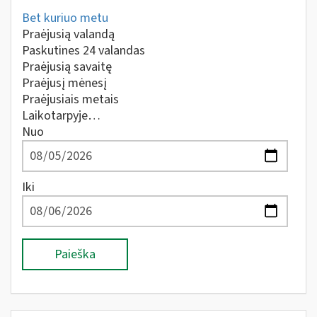
Bet kuriuo metu
Praėjusią valandą
Paskutines 24 valandas
Praėjusią savaitę
Praėjusį mėnesį
Praėjusiais metais
Laikotarpyje…
Nuo
Iki
Paieška