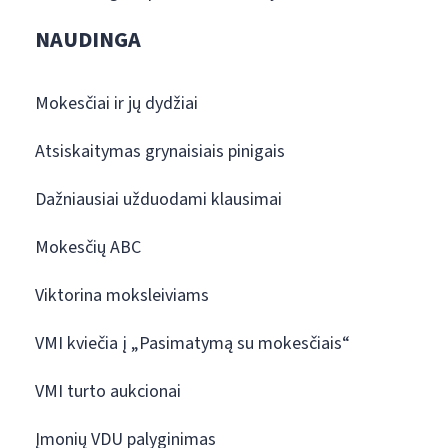
NAUDINGA
Mokesčiai ir jų dydžiai
Atsiskaitymas grynaisiais pinigais
Dažniausiai užduodami klausimai
Mokesčių ABC
Viktorina moksleiviams
VMI kviečia į „Pasimatymą su mokesčiais“
VMI turto aukcionai
Įmonių VDU palyginimas