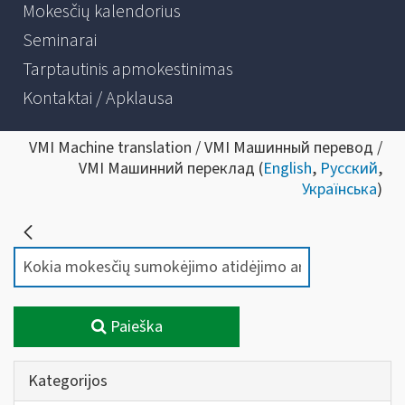
Mokesčių kalendorius
Seminarai
Tarptautinis apmokestinimas
Kontaktai / Apklausa
VMI Machine translation / VMI Машинный перевод /
VMI Машинний переклад (
English
,
Русский
,
Українська
)
Paieška
Kategorijos