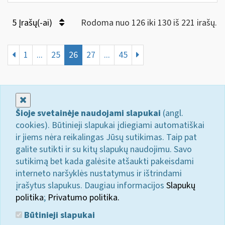
5 Įrašų(-ai)
Rodoma nuo 126 iki 130 iš 221 irašų.
1
...
25
26
27
...
45
Uždaryti
Šioje svetainėje naudojami slapukai
(angl.
cookies). Būtinieji slapukai įdiegiami automatiškai
ir jiems nėra reikalingas Jūsų sutikimas. Taip pat
galite sutikti ir su kitų slapukų naudojimu. Savo
sutikimą bet kada galėsite atšaukti pakeisdami
interneto naršyklės nustatymus ir ištrindami
įrašytus slapukus. Daugiau informacijos
Slapukų
politika
;
Privatumo politika.
Būtinieji slapukai