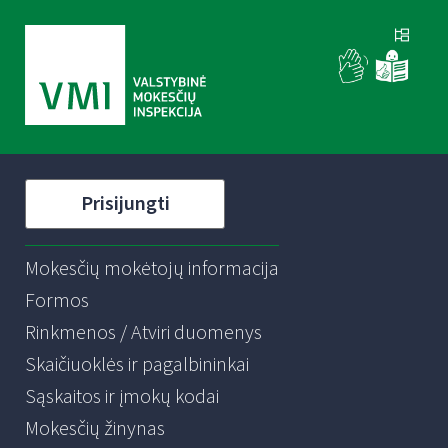
Prisijungti
Mokesčių mokėtojų informacija
Formos
Rinkmenos / Atviri duomenys
Skaičiuoklės ir pagalbininkai
Sąskaitos ir įmokų kodai
Mokesčių žinynas