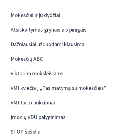
Mokesčiai ir jų dydžiai
Atsiskaitymas grynaisiais pinigais
Dažniausiai užduodami klausimai
Mokesčių ABC
Viktorina moksleiviams
VMI kviečia į „Pasimatymą su mokesčiais“
VMI turto aukcionai
Įmonių VDU palyginimas
STOP šešėliui