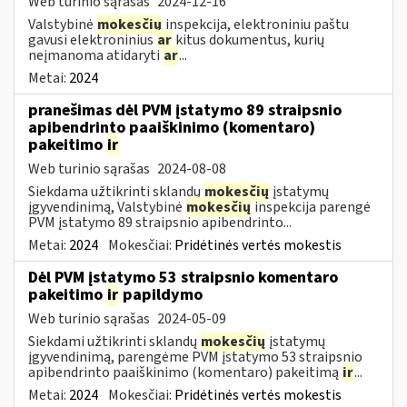
Web turinio sąrašas
2024-12-16
Valstybinė
mokesčių
inspekcija, elektroniniu paštu
gavusi elektroninius
ar
kitus dokumentus, kurių
neįmanoma atidaryti
ar
...
Metai:
2024
pranešimas dėl PVM įstatymo 89 straipsnio
apibendrinto paaiškinimo (komentaro)
pakeitimo
ir
Web turinio sąrašas
2024-08-08
Siekdama užtikrinti sklandų
mokesčių
įstatymų
įgyvendinimą, Valstybinė
mokesčių
inspekcija parengė
PVM įstatymo 89 straipsnio apibendrinto...
Metai:
2024
Mokesčiai:
Pridėtinės vertės mokestis
Dėl PVM įstatymo 53 straipsnio komentaro
pakeitimo
ir
papildymo
Web turinio sąrašas
2024-05-09
Siekdami užtikrinti sklandų
mokesčių
įstatymų
įgyvendinimą, parengėme PVM įstatymo 53 straipsnio
apibendrinto paaiškinimo (komentaro) pakeitimą
ir
...
Metai:
2024
Mokesčiai:
Pridėtinės vertės mokestis