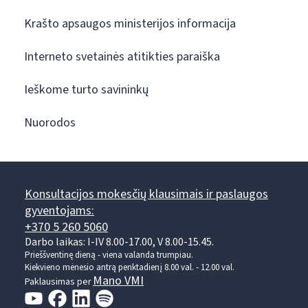
Krašto apsaugos ministerijos informacija
Interneto svetainės atitikties paraiška
Ieškome turto savininkų
Nuorodos
Konsultacijos mokesčių klausimais ir paslaugos
gyventojams:
+370 5 260 5060
Darbo laikas: I-IV 8.00-17.00, V 8.00-15.45.
Prieššventinę dieną - viena valanda trumpiau.
Kiekvieno mėnesio antrą penktadienį 8.00 val. - 12.00 val.
Mano VMI
Paklausimas per