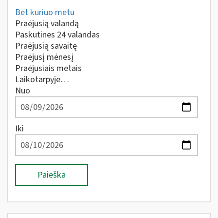
Bet kuriuo metu
Praėjusią valandą
Paskutines 24 valandas
Praėjusią savaitę
Praėjusį mėnesį
Praėjusiais metais
Laikotarpyje…
Nuo
Iki
Paieška