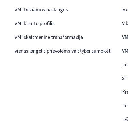
VMI teikiamos paslaugos
Mo
VMI kliento profilis
Vi
VMI skaitmeninė transformacija
VM
Vienas langelis prievolėms valstybei sumokėti
VM
Įm
ST
Kr
In
Ie