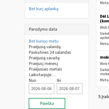
Metai
Bet kurį aplanką
Dėl 
(kom
Web t
Parodymo data
Siekd
apibe
Bet kuriuo metu
Metai
Praėjusią valandą
Paskutines 24 valandas
moke
Praėjusią savaitę
Praėjusį mėnesį
Web t
Praėjusiais metais
Siekd
mokes
Laikotarpyje…
Nuo
Iki
Metai
5 Įraš
Paieška