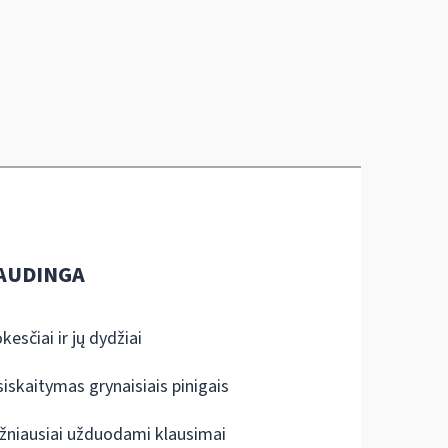
AUDINGA
kesčiai ir jų dydžiai
siskaitymas grynaisiais pinigais
žniausiai užduodami klausimai