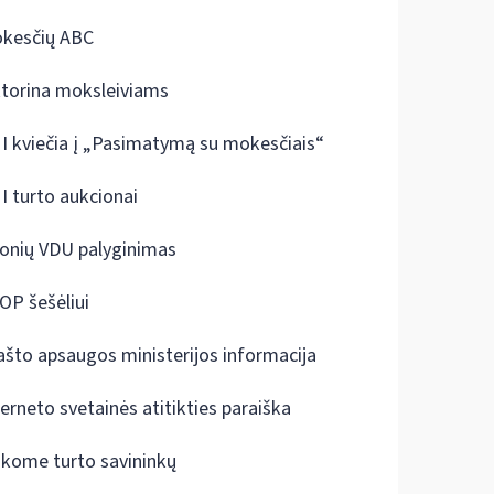
kesčių ABC
ktorina moksleiviams
I kviečia į „Pasimatymą su mokesčiais“
I turto aukcionai
onių VDU palyginimas
OP šešėliui
ašto apsaugos ministerijos informacija
terneto svetainės atitikties paraiška
škome turto savininkų