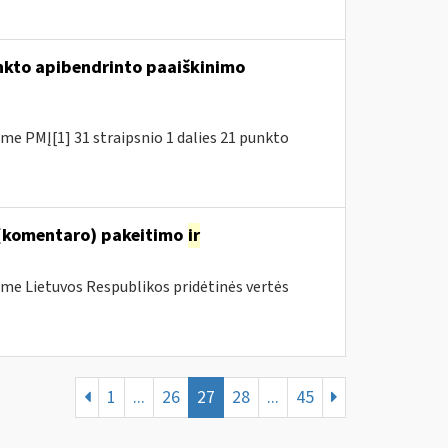
unkto apibendrinto paaiškinimo
e PMĮ[1] 31 straipsnio 1 dalies 21 punkto
 (komentaro) pakeitimo
ir
me Lietuvos Respublikos pridėtinės vertės
1
...
26
27
28
...
45