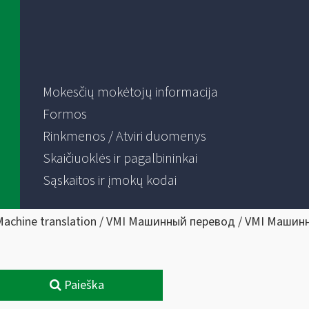
Mokesčių mokėtojų informacija
Formos
Rinkmenos / Atviri duomenys
Skaičiuoklės ir pagalbininkai
Sąskaitos ir įmokų kodai
Machine translation / VMI Машинный перевод / VMI Машин
Paieška