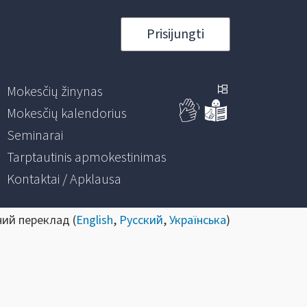
Prisijungti
Mokesčių žinynas
Mokesčių kalendorius
Seminarai
Tarptautinis apmokestinimas
Kontaktai / Apklausa
ний переклад (
English
,
Русский
,
Українська
)