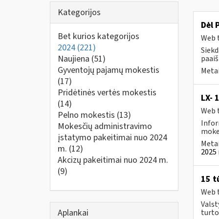
Kategorijos
Dėl 
Bet kurios kategorijos
Web t
2024
(221)
Siekd
Naujiena
(51)
paai
Gyventojų pajamų mokestis
Metai
(17)
Pridėtinės vertės mokestis
LX- 
(14)
Web t
Pelno mokestis
(13)
Infor
Mokesčių administravimo
mokes
įstatymo pakeitimai nuo 2024
Metai
m.
(12)
2025 
Akcizų pakeitimai nuo 2024 m.
(9)
15 t
Web t
Valst
Aplankai
turto