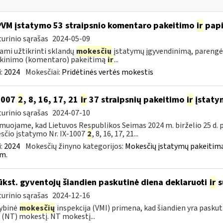
PVM įstatymo 53 straipsnio komentaro pakeitimo
ir
pap
urinio sąrašas
2024-05-09
ami užtikrinti sklandų
mokesčių
įstatymų įgyvendinimą, parengė
škinimo (komentaro) pakeitimą
ir
...
:
2024
Mokesčiai:
Pridėtinės vertės mokestis
1007
2
, 8, 16, 17, 21
ir
37 straipsnių pakeitimo
ir
įstaty
urinio sąrašas
2024-07-10
muojame, kad Lietuvos Respublikos Seimas 2024 m. birželio 25 d.
čio įstatymo Nr. IX-1007
2
, 8, 16, 17, 21...
:
2024
Mokesčių žinyno kategorijos:
Mokesčių įstatymų pakeitima
m.
ūkst. gyventojų šiandien paskutinė diena deklaruoti
ir
s
urinio sąrašas
2024-12-16
ybinė
mokesčių
inspekcija (VMI) primena, kad šiandien yra paskut
 (NT) mokestį. NT mokestį...