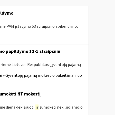
ildymo
me PVM įstatymo 53 straipsnio apibendrinto
mo papildymo 12-1 straipsniu
 priėmė Lietuvos Respublikos gyventojų pajamų
i » Gyventojų pajamų mokesčio pakeitimai nuo
umokėti NT mokestį
inė diena deklaruoti
ir
sumokėti nekilnojamojo