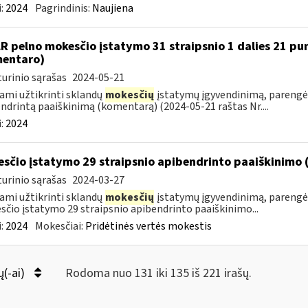
:
2024
Pagrindinis:
Naujiena
LR pelno mokesčio įstatymo 31 straipsnio 1 dalies 21 p
entaro)
urinio sąrašas
2024-05-21
ami užtikrinti sklandų
mokesčių
įstatymų įgyvendinimą, parengėm
ndrintą paaiškinimą (komentarą) (2024-05-21 raštas Nr....
:
2024
sčio įstatymo 29 straipsnio apibendrinto paaiškinimo
urinio sąrašas
2024-03-27
ami užtikrinti sklandų
mokesčių
įstatymų įgyvendinimą, parengė
čio įstatymo 29 straipsnio apibendrinto paaiškinimo...
:
2024
Mokesčiai:
Pridėtinės vertės mokestis
ų(-ai)
Rodoma nuo 131 iki 135 iš 221 irašų.