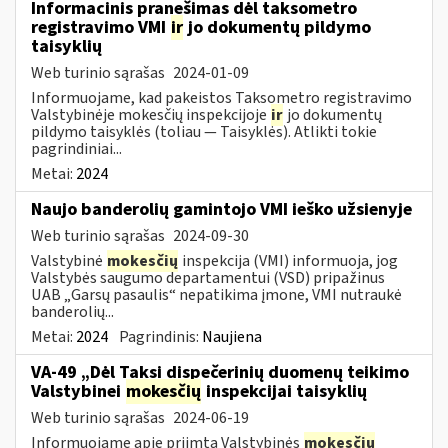
Informacinis pranešimas dėl taksometro
registravimo VMI
ir
jo dokumentų pildymo
taisyklių
Web turinio sąrašas
2024-01-09
Informuojame, kad pakeistos Taksometro registravimo
Valstybinėje mokesčių inspekcijoje
ir
jo dokumentų
pildymo taisyklės (toliau — Taisyklės). Atlikti tokie
pagrindiniai...
Metai:
2024
Naujo banderolių gamintojo VMI ieško užsienyje
Web turinio sąrašas
2024-09-30
Valstybinė
mokesčių
inspekcija (VMI) informuoja, jog
Valstybės saugumo departamentui (VSD) pripažinus
UAB „Garsų pasaulis“ nepatikima įmone, VMI nutraukė
banderolių...
Metai:
2024
Pagrindinis:
Naujiena
VA-49 „Dėl Taksi dispečerinių duomenų teikimo
Valstybinei
mokesčių
inspekcijai taisyklių
Web turinio sąrašas
2024-06-19
Informuojame apie priimtą Valstybinės
mokesčių