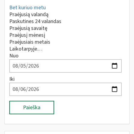
Bet kuriuo metu
Praėjusią valandą
Paskutines 24 valandas
Praėjusią savaitę
Praėjusį mėnesį
Praėjusiais metais
Laikotarpyje…
Nuo
Iki
Paieška