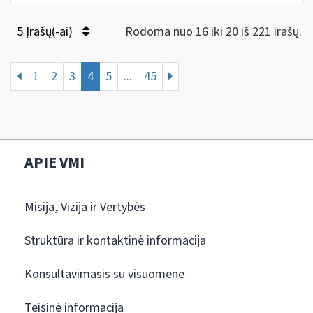
5 Įrašų(-ai)
Rodoma nuo 16 iki 20 iš 221 irašų.
1
2
3
4
5
...
45
APIE VMI
Misija, Vizija ir Vertybės
Struktūra ir kontaktinė informacija
Konsultavimasis su visuomene
Teisinė informacija