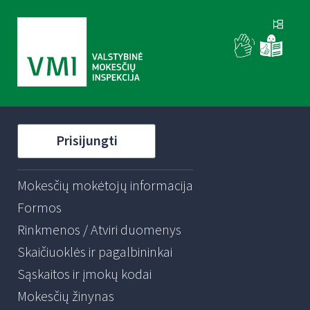
Prisijungti
Mokesčių mokėtojų informacija
Formos
Rinkmenos / Atviri duomenys
Skaičiuoklės ir pagalbininkai
Sąskaitos ir įmokų kodai
Mokesčių žinynas