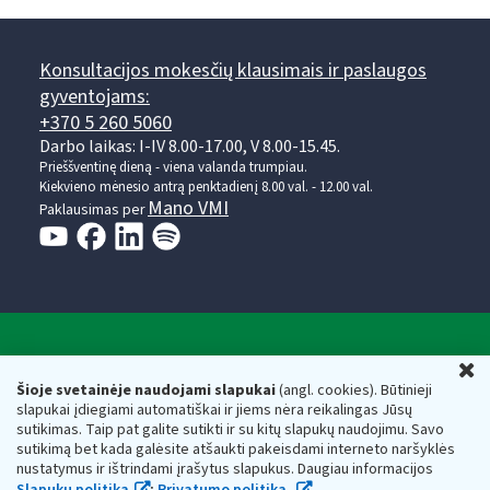
Konsultacijos mokesčių klausimais ir paslaugos
gyventojams:
+370 5 260 5060
Darbo laikas: I-IV 8.00-17.00, V 8.00-15.45.
Prieššventinę dieną - viena valanda trumpiau.
Kiekvieno mėnesio antrą penktadienį 8.00 val. - 12.00 val.
Mano VMI
Paklausimas per
Valstybinė mokesčių inspekcija prie Lietuvos
U
Respublikos finansų ministerijos
Šioje svetainėje naudojami slapukai
(angl. cookies). Būtinieji
slapukai įdiegiami automatiškai ir jiems nėra reikalingas Jūsų
Biudžetinė įstaiga. Juridinio asmens kodas — 188659752,
sutikimas. Taip pat galite sutikti ir su kitų slapukų naudojimu. Savo
adresas: Vasario 16-osios g. 14, 01107 Vilnius, Lietuva, el.paštas:
sutikimą bet kada galėsite atšaukti pakeisdami interneto naršyklės
vmi@vmi.lt
, E. pristatymo dėžutės adresas 188659752
nustatymus ir ištrindami įrašytus slapukus. Daugiau informacijos
Duomenys apie Valstybinę mokesčių inspekciją prie Lietuvos
Slapukų politika
;
Privatumo politika.