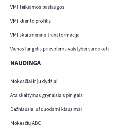
VMI teikiamos paslaugos
VMI kliento profilis
VMI skaitmeninė transformacija
Vienas langelis prievolėms valstybei sumokėti
NAUDINGA
Mokesčiai ir jų dydžiai
Atsiskaitymas grynaisiais pinigais
Dažniausiai užduodami klausimai
Mokesčių ABC