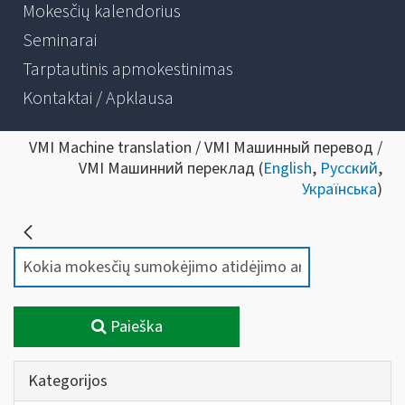
Mokesčių kalendorius
Seminarai
Tarptautinis apmokestinimas
Kontaktai / Apklausa
VMI Machine translation / VMI Машинный перевод /
VMI Машинний переклад (
English
,
Русский
,
Українська
)
Paieška
Kategorijos