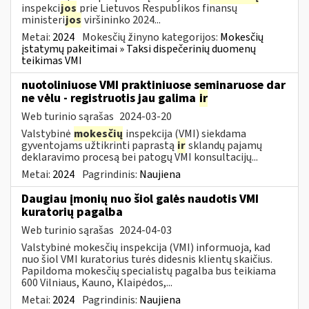
inspekci
jos
prie Lietuvos Respublikos finansų
ministeri
jos
viršininko 2024...
Metai:
2024
Mokesčių žinyno kategorijos:
Mokesčių
įstatymų pakeitimai » Taksi dispečerinių duomenų
teikimas VMI
nuotoliniuose VMI praktiniuose seminaruose dar
ne vėlu - registruotis jau galima
ir
Web turinio sąrašas
2024-03-20
Valstybinė
mokesčių
inspekcija (VMI) siekdama
gyventojams užtikrinti paprastą
ir
sklandų pajamų
deklaravimo procesą bei patogų VMI konsultacijų...
Metai:
2024
Pagrindinis:
Naujiena
Daugiau įmonių nuo šiol galės naudotis VMI
kuratorių pagalba
Web turinio sąrašas
2024-04-03
Valstybinė mokesčių inspekcija (VMI) informuoja, kad
nuo šiol VMI kuratorius turės didesnis klientų skaičius.
Papildoma mokesčių specialistų pagalba bus teikiama
600 Vilniaus, Kauno, Klaipėdos,...
Metai:
2024
Pagrindinis:
Naujiena