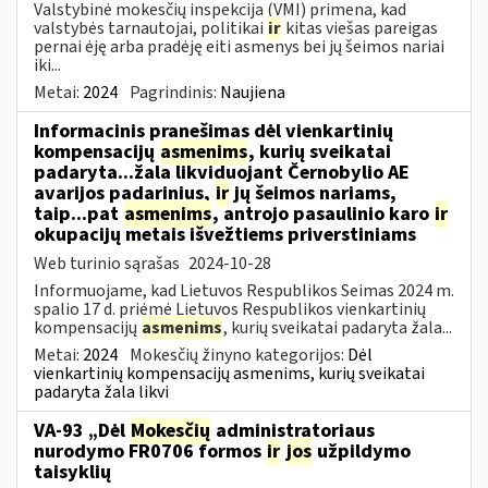
Valstybinė mokesčių inspekcija (VMI) primena, kad
valstybės tarnautojai, politikai
ir
kitas viešas pareigas
pernai ėję arba pradėję eiti asmenys bei jų šeimos nariai
iki...
Metai:
2024
Pagrindinis:
Naujiena
Informacinis pranešimas dėl vienkartinių
kompensacijų
asmenims
, kurių sveikatai
padaryta...žala likviduojant Černobylio AE
avarijos padarinius,
ir
jų šeimos nariams,
taip...pat
asmenims
, antrojo pasaulinio karo
ir
okupacijų metais išvežtiems priverstiniams
Web turinio sąrašas
2024-10-28
Informuojame, kad Lietuvos Respublikos Seimas 2024 m.
spalio 17 d. priėmė Lietuvos Respublikos vienkartinių
kompensacijų
asmenims
, kurių sveikatai padaryta žala...
Metai:
2024
Mokesčių žinyno kategorijos:
Dėl
vienkartinių kompensacijų asmenims, kurių sveikatai
padaryta žala likvi
VA-93 „Dėl
Mokesčių
administratoriaus
nurodymo FR0706 formos
ir
jos
užpildymo
taisyklių