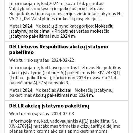
Informuojame, kad 2024 m. kovo 19 d. priimtas
Valstybinės mokesčių inspekcijos prie Lietuvos
Respublikos finansų ministerijos viršininko įsakymas Nr.
VA-29 „Dėl Valstybinės mokesčių inspekcijos...
Metai:
2024
Mokesčių žinyno kategorijos:
Mokesčių
įstatymų pakeitimai » Pridėtinės vertės mokesčio
įstatymo pakeitimai nuo 2024 m.
Dėl Lietuvos Respublikos akcizų įstatymo
pakeitimo
Web turinio sąrašas
2024-02-22
Informuojame, kad buvo priimtas Lietuvos Respublikos
akcizų įstatymo (toliau − AĮ) pakeitimas Nr. XIV-2473[1]
(toliau - pakeitimas), kuriuo: nuo 2024 m. vasario 21 d.
pakeičiama AĮ 37 straipsnio 3...
Metai:
2024
Mokesčiai:
Akcizai
Mokesčių įstatymų
pakeitimai:
Akcizų pakeitimai nuo 2024 m.
Dėl LR akcizų įstatymo pakeitimų
Web turinio sąrašas
2024-07-03
Informuojame, kad, vadovaujantis AĮ[1] pakeitimu Nr.
XIV-2769[2] nustatomas trimetis akcizų tarifų didėjimo
planas tam tikroms akcizais apmokestinamoms