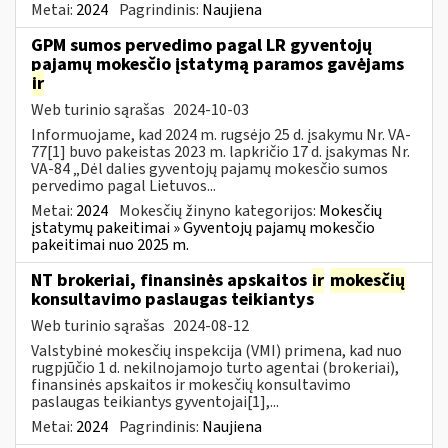
Metai:
2024
Pagrindinis:
Naujiena
GPM sumos pervedimo pagal LR gyventojų
pajamų mokesčio įstatymą paramos gavėjams
ir
Web turinio sąrašas
2024-10-03
Informuojame, kad 2024 m. rugsėjo 25 d. įsakymu Nr. VA-
77[1] buvo pakeistas 2023 m. lapkričio 17 d. įsakymas Nr.
VA-84 „Dėl dalies gyventojų pajamų mokesčio sumos
pervedimo pagal Lietuvos...
Metai:
2024
Mokesčių žinyno kategorijos:
Mokesčių
įstatymų pakeitimai » Gyventojų pajamų mokesčio
pakeitimai nuo 2025 m.
NT brokeriai, finansinės apskaitos
ir
mokesčių
konsultavimo paslaugas teikiantys
Web turinio sąrašas
2024-08-12
Valstybinė mokesčių inspekcija (VMI) primena, kad nuo
rugpjūčio 1 d. nekilnojamojo turto agentai (brokeriai),
finansinės apskaitos ir mokesčių konsultavimo
paslaugas teikiantys gyventojai[1],...
Metai:
2024
Pagrindinis:
Naujiena