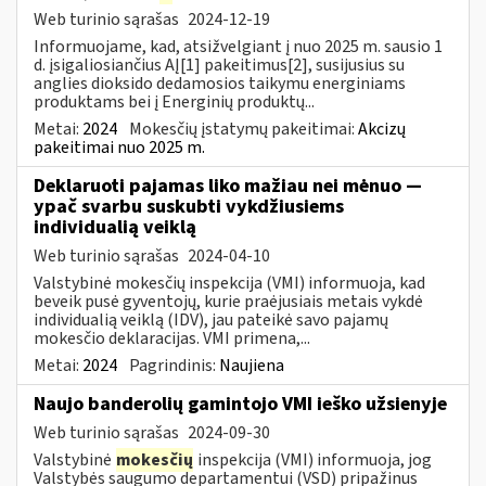
Web turinio sąrašas
2024-12-19
Informuojame, kad, atsižvelgiant į nuo 2025 m. sausio 1
d. įsigaliosiančius AĮ[1] pakeitimus[2], susijusius su
anglies dioksido dedamosios taikymu energiniams
produktams bei į Energinių produktų...
Metai:
2024
Mokesčių įstatymų pakeitimai:
Akcizų
pakeitimai nuo 2025 m.
Deklaruoti pajamas liko mažiau nei mėnuo —
ypač svarbu suskubti vykdžiusiems
individualią veiklą
Web turinio sąrašas
2024-04-10
Valstybinė mokesčių inspekcija (VMI) informuoja, kad
beveik pusė gyventojų, kurie praėjusiais metais vykdė
individualią veiklą (IDV), jau pateikė savo pajamų
mokesčio deklaracijas. VMI primena,...
Metai:
2024
Pagrindinis:
Naujiena
Naujo banderolių gamintojo VMI ieško užsienyje
Web turinio sąrašas
2024-09-30
Valstybinė
mokesčių
inspekcija (VMI) informuoja, jog
Valstybės saugumo departamentui (VSD) pripažinus