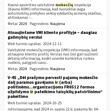
Kauno apskrities valstybinė
mokesčių
inspekcija
(Kauno AVMI) informuoja, kad nuosekliai auga
automobilių prekybos veiklą vykdančių asmenų skaičius,
atitinkamai –...
Metai:
2024
Pagrindinis:
Naujiena
Atnaujintame VMI kliento profilyje – daugiau
galimybių verslui
Web turinio sąrašas
2024-12-11
Valstybinė mokesčių inspekcija (VMI) informuoja, kad
atnaujino kliento profilį. Verslas nuo šiol gali sužinoti
detalią informaciją, kodėl suveikė konkretus rizikos
rodiklis, palyginti savo...
Metai:
2024
Pagrindinis:
Naujiena
V-45 „Dėl prašymo pervesti pajamų mokesčio
dalį paramos gavėjams
ir
(arba)
politinėms...organizacijoms FR0512 formos
užpildymo
ir
pateikimo taisyklių patvirtinimo“
pakeitimo
Web turinio sąrašas
2024-10-25
Informuojame, kad 2024 m. spalio 22 d. įsakymu Nr. VA-