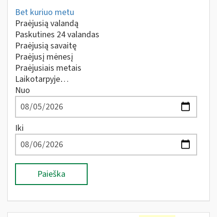
Bet kuriuo metu
Praėjusią valandą
Paskutines 24 valandas
Praėjusią savaitę
Praėjusį mėnesį
Praėjusiais metais
Laikotarpyje…
Nuo
Iki
Paieška