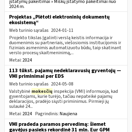
įstatymų pakeitimai » Miškų įstatymo pakeitimai nuo
2024 m.
Projektas „Plėtoti elektroninių dokumentų
ekosistemą“
Web turinio sąrašas
2024-01-11
Projekto tikslas Įgalinti verslą keistis informacija ir
duomenimis su partneriais, viešosiomis institucijomis ir
fiziniais asmenimis automatizuotu būdu, taip skatinant
verslo procesų skaitmeninimą,...
Metai:
2024
113 tūkst. pajamų nedeklaravusių gyventojų —
VMI priminimai per EDS
Web turinio sąrašas
2024-05-08
Valstybinė
mokesčių
inspekcija (VMI) informuoja, kad
gyventojams, kurie turėjo, tačiau nepateikė pajamų
deklaracijos, pradėjo siųsti priminimus. Pirmieji jų
sulaukė 24...
Metai:
2024
Pagrindinis:
Naujiena
VMI pradeda paramos pervedimą: šiemet
gavėjus pasieks rekordinė 31 mln. Eur GPM