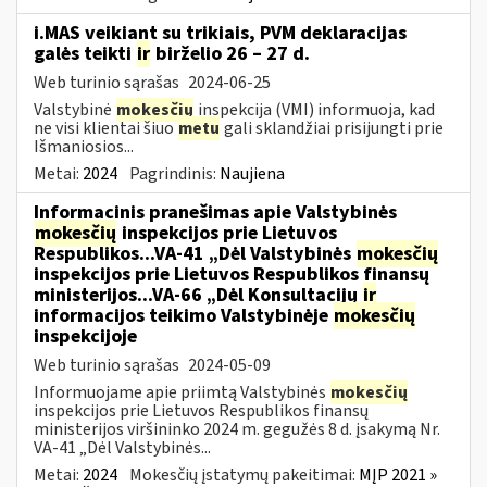
i.MAS veikiant su trikiais, PVM deklaracijas
galės teikti
ir
birželio 26 – 27 d.
Web turinio sąrašas
2024-06-25
Valstybinė
mokesčių
inspekcija (VMI) informuoja, kad
ne visi klientai šiuo
metu
gali sklandžiai prisijungti prie
Išmaniosios...
Metai:
2024
Pagrindinis:
Naujiena
Informacinis pranešimas apie Valstybinės
mokesčių
inspekcijos prie Lietuvos
Respublikos...VA-41 „Dėl Valstybinės
mokesčių
inspekcijos prie Lietuvos Respublikos finansų
ministerijos...VA-66 „Dėl Konsultacijų
ir
informacijos teikimo Valstybinėje
mokesčių
inspekcijoje
Web turinio sąrašas
2024-05-09
Informuojame apie priimtą Valstybinės
mokesčių
inspekcijos prie Lietuvos Respublikos finansų
ministerijos viršininko 2024 m. gegužės 8 d. įsakymą Nr.
VA-41 „Dėl Valstybinės...
Metai:
2024
Mokesčių įstatymų pakeitimai:
MĮP 2021 »