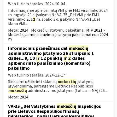
Web turinio sąrašas
2024-10-04
Informuojame apie priimtą VMI prie FM1 viršininko 2024
m. rugsėjo 20 d. įsakymą Nr. VA-75 „Dėl VMI prie FM1
viršininko 201
2
m. spalio 3 d. įsakymo Nr. VA-91 „Dėl
Mano VMI...
Metai:
2024
Mokesčių įstatymų pakeitimai:
MĮP 2021 »
Mokesčių administravimo įstatymo pakeitimai nuo 2024
m.
Informacinis pranešimas dėl
mokesčių
administravimo įstatymo 26 straipsnio 1
dalies...9, 10
ir
12 punktų
ir
2
dalies
apibendrinto paaiškinimo (komentaro)
pakeitimo
Web turinio sąrašas
2024-12-17
Siekdami užtikrinti sklandų
mokesčių
įstatymų
įgyvendinimą, parengėme Lietuvos Respublikos
mokesčių
administravimo įstatymo (toliau — MAĮ) 26...
Metai:
2024
VA-35 „Dėl Valstybinės
mokesčių
inspekcijos
prie Lietuvos Respublikos finansų
ministerijos...pagal Lietuvos Respublikos