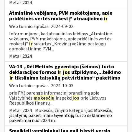
Metai:
2024
Atmintinė vežėjams, PVM mokėtojams, apie
pridėtinės vertės mokestį“ atnaujinimo
ir
Web turinio sąrašas
2024-09-02
Informuojame, kad atnaujintas leidinys „Atmintinė
vežėjams, PVM mokėtojams, apie pridėtinės vertės
mokestį“
ir
sukurtas „Krovinių vežimo paslaugų
apmokestinimo PVM...
Metai:
2024
VA-13 „Dėl Metinės gyventojo (šeimos) turto
deklaracijos formos
ir
jos
užpildymo,...teikimo
ir
tikslinimo taisyklių patvirtinimo“ pakeitimo
Web turinio sąrašas
2024-10-03
prie FM) parengė informacinį pranešimą apie
Valstybinės
mokesčių
inspekci
jos
prie Lietuvos
Respublikos finansų...
Metai:
2024
Mokesčių žinyno kategorijos:
Mokesčių
įstatymų pakeitimai » Gyventojų turto deklaravimo
pakeitimai nuo 2024 m.
Smulkieji verslininkai jau gali įsigyti verslo