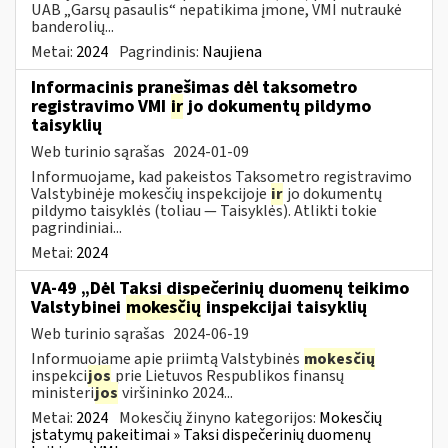
UAB „Garsų pasaulis“ nepatikima įmone, VMI nutraukė
banderolių...
Metai:
2024
Pagrindinis:
Naujiena
Informacinis pranešimas dėl taksometro
registravimo VMI
ir
jo dokumentų pildymo
taisyklių
Web turinio sąrašas
2024-01-09
Informuojame, kad pakeistos Taksometro registravimo
Valstybinėje mokesčių inspekcijoje
ir
jo dokumentų
pildymo taisyklės (toliau — Taisyklės). Atlikti tokie
pagrindiniai...
Metai:
2024
VA-49 „Dėl Taksi dispečerinių duomenų teikimo
Valstybinei
mokesčių
inspekcijai taisyklių
Web turinio sąrašas
2024-06-19
Informuojame apie priimtą Valstybinės
mokesčių
inspekci
jos
prie Lietuvos Respublikos finansų
ministeri
jos
viršininko 2024...
Metai:
2024
Mokesčių žinyno kategorijos:
Mokesčių
įstatymų pakeitimai » Taksi dispečerinių duomenų