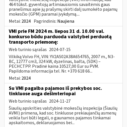
464 tūkst. gyventojų artimiausiomis savaitėmis gaus
pranešimus apie jų prašymų skirti dalį sumokėto pajamų
mokesčio (GPM) paramai įvykdymą....
Metai:
2024
Pagrindinis:
Naujiena
VMI prie FM 2024 m. liepos 31 d. 10.00 val.
konkurso būdu parduoda valstybei perduotą
transporto priemonę:
Web turinio sąrašas
2024-07-15
Vilkiką Volvo FH, VIN: YV2AS02A38A654765, 2007 m., N3-
BC, 12777 cm3, 324 kW, dyzelinas, balta, (SDK) –
PECHCTPP. Pradinė kaina 10527,00 Eur su PVM.
Papildoma informacija tel. Nr. +370 618 66...
Metai:
2024
Su VMI pagalba pajamos iš prekybos soc.
tinkluose auga dešimteriopai
Web turinio sąrašas
2024-11-27
Šiaulių apskrities valstybinė mokesčių inspekcija (Šiaulių
AVMI) primena, kad soc. tinkluose prekiaujančių asmenų
veikla turi būti legali, o gaunamos pajamos tinkamai
apskaitomos, deklaruojamos bei...