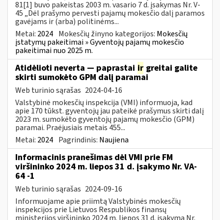
81[1] buvo pakeistas 2003 m. vasario 7 d. įsakymas Nr. V-
45 „Dėl prašymo pervesti pajamų mokesčio dalį paramos
gavėjams ir (arba) politinėms...
Metai:
2024
Mokesčių žinyno kategorijos:
Mokesčių
įstatymų pakeitimai » Gyventojų pajamų mokesčio
pakeitimai nuo 2025 m.
Atidėlioti neverta — paprastai
ir
greitai galite
skirti sumokėto GPM dalį paramai
Web turinio sąrašas
2024-04-16
Valstybinė mokesčių inspekcija (VMI) informuoja, kad
apie 170 tūkst. gyventojų jau pateikė prašymus skirti dalį
2023 m. sumokėto gyventojų pajamų mokesčio (GPM)
paramai. Praėjusiais metais 455...
Metai:
2024
Pagrindinis:
Naujiena
Informacinis pranešimas dėl VMI prie FM
viršininko 2024 m. liepos 31 d. įsakymo Nr. VA-
64 -1
Web turinio sąrašas
2024-09-16
Informuojame apie priimtą Valstybinės mokesčių
inspekcijos prie Lietuvos Respublikos finansų
ministerijos viršininko 2024 m. liepos 31 d. įsakymą Nr.