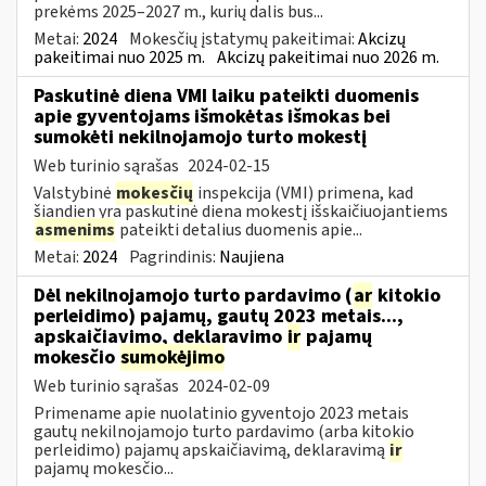
prekėms 2025–2027 m., kurių dalis bus...
Metai:
2024
Mokesčių įstatymų pakeitimai:
Akcizų
pakeitimai nuo 2025 m.
Akcizų pakeitimai nuo 2026 m.
Paskutinė diena VMI laiku pateikti duomenis
apie gyventojams išmokėtas išmokas bei
sumokėti nekilnojamojo turto mokestį
Web turinio sąrašas
2024-02-15
Valstybinė
mokesčių
inspekcija (VMI) primena, kad
šiandien yra paskutinė diena mokestį išskaičiuojantiems
asmenims
pateikti detalius duomenis apie...
Metai:
2024
Pagrindinis:
Naujiena
Dėl nekilnojamojo turto pardavimo (
ar
kitokio
perleidimo) pajamų, gautų 2023 metais...,
apskaičiavimo, deklaravimo
ir
pajamų
mokesčio
sumokėjimo
Web turinio sąrašas
2024-02-09
Primename apie nuolatinio gyventojo 2023 metais
gautų nekilnojamojo turto pardavimo (arba kitokio
perleidimo) pajamų apskaičiavimą, deklaravimą
ir
pajamų mokesčio...