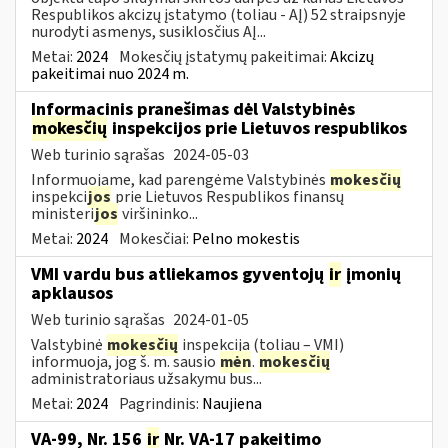
Respublikos akcizų įstatymo (toliau - AĮ) 52 straipsnyje
nurodyti asmenys, susiklosčius AĮ...
Metai:
2024
Mokesčių įstatymų pakeitimai:
Akcizų
pakeitimai nuo 2024 m.
Informacinis pranešimas dėl Valstybinės
mokesčių
inspekcijos prie Lietuvos respublikos
Web turinio sąrašas
2024-05-03
Informuojame, kad parengėme Valstybinės
mokesčių
inspekci
jos
prie Lietuvos Respublikos finansų
ministeri
jos
viršininko...
Metai:
2024
Mokesčiai:
Pelno mokestis
VMI vardu bus atliekamos gyventojų
ir
įmonių
apklausos
Web turinio sąrašas
2024-01-05
Valstybinė
mokesčių
inspekcija (toliau – VMI)
informuoja, jog š. m. sausio
mėn
.
mokesčių
administratoriaus užsakymu bus...
Metai:
2024
Pagrindinis:
Naujiena
VA-99, Nr. 156
ir
Nr. VA-17 pakeitimo