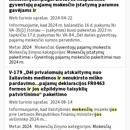
gyventojų pajamų mokesčio įstatymą paramos
gavėjams
ir
Web turinio sąrašas
2024-04-22
Informuojame, kad 2024 m. balandžio 16 d. įsakymu Nr.
VA-35[1] (toliau — Įsakymas) buvo pakeistas 2023 m.
lapkričio 17 d. įsakymas Nr. VA-84 „Dėl dalies gyventojų
pajamų mokesčio sumos pervedimo...
Metai:
2024
Mokesčiai:
Gyventojų pajamų mokestis
Mokesčių žinyno kategorijos:
Mokesčių įstatymų
pakeitimai » Gyventojų pajamų mokesčio pakeitimai nuo
2024 m.
V-179 „Dėl privalomųjų atskaitymų nuo
žaliavinės medienos
ir
nenukirsto miško
pardavimo...pajamų deklaracijos FR0463
formos
ir
jos
užpildymo taisyklių
patvirtinimo“ pakeitimo
Web turinio sąrašas
2024-08-14
Informuojame, kad Valstybinės
mokesčių
inspekci
jos
prie Lietuvos Respublikos finansų ministeri
jos
viršininko 2024 m....
Metai:
2024
Mokesčių žinyno kategorijos:
Mokesčių