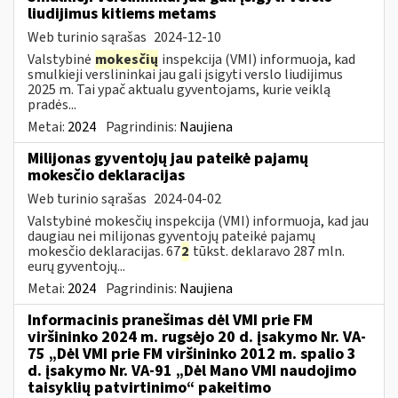
liudijimus kitiems metams
Web turinio sąrašas
2024-12-10
Valstybinė
mokesčių
inspekcija (VMI) informuoja, kad
smulkieji verslininkai jau gali įsigyti verslo liudijimus
2025 m. Tai ypač aktualu gyventojams, kurie veiklą
pradės...
Metai:
2024
Pagrindinis:
Naujiena
Milijonas gyventojų jau pateikė pajamų
mokesčio deklaracijas
Web turinio sąrašas
2024-04-02
Valstybinė mokesčių inspekcija (VMI) informuoja, kad jau
daugiau nei milijonas gyventojų pateikė pajamų
mokesčio deklaracijas. 67
2
tūkst. deklaravo 287 mln.
eurų gyventojų...
Metai:
2024
Pagrindinis:
Naujiena
Informacinis pranešimas dėl VMI prie FM
viršininko 2024 m. rugsėjo 20 d. įsakymo Nr. VA-
75 „Dėl VMI prie FM viršininko 2012 m. spalio 3
d. įsakymo Nr. VA-91 „Dėl Mano VMI naudojimo
taisyklių patvirtinimo“ pakeitimo