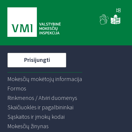
Prisijungti
Mokesčių mokėtojų informacija
Formos
Rinkmenos / Atviri duomenys
Skaičiuoklės ir pagalbininkai
Sąskaitos ir įmokų kodai
Mokesčių žinynas