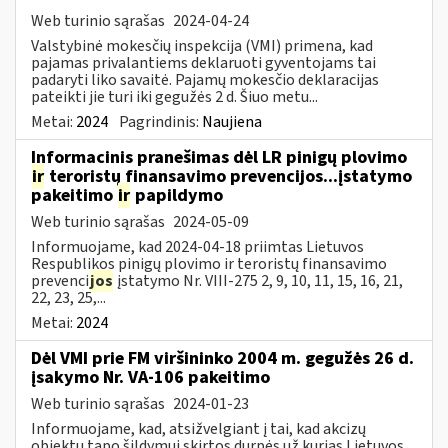
Web turinio sąrašas
2024-04-24
Valstybinė mokesčių inspekcija (VMI) primena, kad
pajamas privalantiems deklaruoti gyventojams tai
padaryti liko savaitė. Pajamų mokesčio deklaracijas
pateikti jie turi iki gegužės 2 d. Šiuo metu...
Metai:
2024
Pagrindinis:
Naujiena
Informacinis pranešimas dėl LR pinigų plovimo
ir
teroristų finansavimo prevencijos...įstatymo
pakeitimo
ir
papildymo
Web turinio sąrašas
2024-05-09
Informuojame, kad 2024-04-18 priimtas Lietuvos
Respublikos pinigų plovimo ir teroristų finansavimo
prevenci
jos
įstatymo Nr. VIII-275 2, 9, 10, 11, 15, 16, 21,
22, 23, 25,...
Metai:
2024
Dėl VMI prie FM viršininko 2004 m. gegužės 26 d.
įsakymo Nr. VA-106 pakeitimo
Web turinio sąrašas
2024-01-23
Informuojame, kad, atsižvelgiant į tai, kad akcizų
objektu tapo šildymui skirtos durpės už kurias Lietuvos