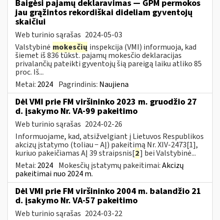
Baigėsi pajamų deklaravimas — GPM permokos
jau grąžintos rekordiškai dideliam gyventojų
skaičiui
Web turinio sąrašas
2024-05-03
Valstybinė
mokesčių
inspekcija (VMI) informuoja, kad
šiemet iš 836 tūkst. pajamų mokesčio deklaracijas
privalančių pateikti gyventojų šią pareigą laiku atliko 85
proc. Iš...
Metai:
2024
Pagrindinis:
Naujiena
Dėl VMI prie FM viršininko 2023 m. gruodžio 27
d. įsakymo Nr. VA-99 pakeitimo
Web turinio sąrašas
2024-02-26
Informuojame, kad, atsižvelgiant į Lietuvos Respublikos
akcizų įstatymo (toliau − AĮ) pakeitimą Nr. XIV-2473[1],
kuriuo pakeičiamas AĮ 39 straipsnis[
2
] bei Valstybinė...
Metai:
2024
Mokesčių įstatymų pakeitimai:
Akcizų
pakeitimai nuo 2024 m.
Dėl VMI prie FM viršininko 2004 m. balandžio 21
d. įsakymo Nr. VA-57 pakeitimo
Web turinio sąrašas
2024-03-22