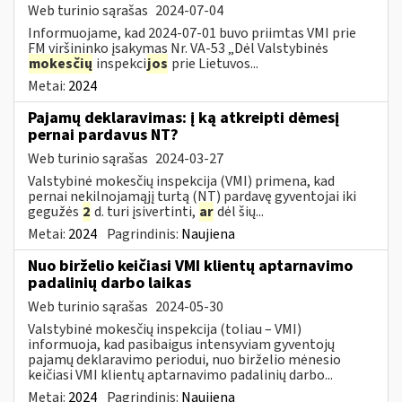
Web turinio sąrašas
2024-07-04
Informuojame, kad 2024-07-01 buvo priimtas VMI prie
FM viršininko įsakymas Nr. VA-53 „Dėl Valstybinės
mokesčių
inspekci
jos
prie Lietuvos...
Metai:
2024
Pajamų deklaravimas: į ką atkreipti dėmesį
pernai pardavus NT?
Web turinio sąrašas
2024-03-27
Valstybinė mokesčių inspekcija (VMI) primena, kad
pernai nekilnojamąjį turtą (NT) pardavę gyventojai iki
gegužės
2
d. turi įsivertinti,
ar
dėl šių...
Metai:
2024
Pagrindinis:
Naujiena
Nuo birželio keičiasi VMI klientų aptarnavimo
padalinių darbo laikas
Web turinio sąrašas
2024-05-30
Valstybinė mokesčių inspekcija (toliau – VMI)
informuoja, kad pasibaigus intensyviam gyventojų
pajamų deklaravimo periodui, nuo birželio mėnesio
keičiasi VMI klientų aptarnavimo padalinių darbo...
Metai:
2024
Pagrindinis:
Naujiena