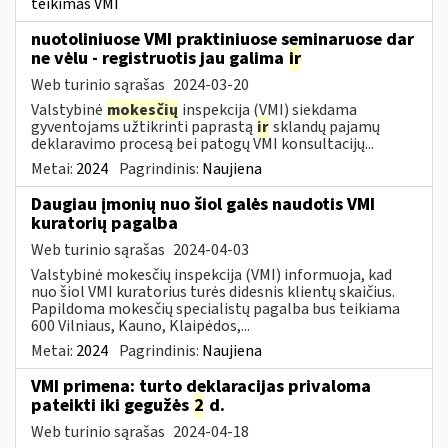
teikimas VMI
nuotoliniuose VMI praktiniuose seminaruose dar
ne vėlu - registruotis jau galima
ir
Web turinio sąrašas
2024-03-20
Valstybinė
mokesčių
inspekcija (VMI) siekdama
gyventojams užtikrinti paprastą
ir
sklandų pajamų
deklaravimo procesą bei patogų VMI konsultacijų...
Metai:
2024
Pagrindinis:
Naujiena
Daugiau įmonių nuo šiol galės naudotis VMI
kuratorių pagalba
Web turinio sąrašas
2024-04-03
Valstybinė mokesčių inspekcija (VMI) informuoja, kad
nuo šiol VMI kuratorius turės didesnis klientų skaičius.
Papildoma mokesčių specialistų pagalba bus teikiama
600 Vilniaus, Kauno, Klaipėdos,...
Metai:
2024
Pagrindinis:
Naujiena
VMI primena: turto deklaracijas privaloma
pateikti iki gegužės
2
d.
Web turinio sąrašas
2024-04-18