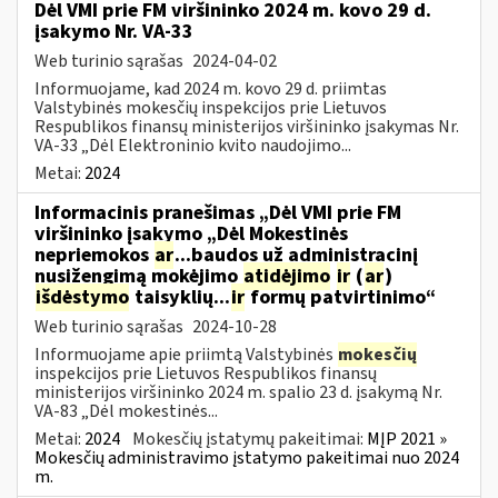
Dėl VMI prie FM viršininko 2024 m. kovo 29 d.
įsakymo Nr. VA-33
Web turinio sąrašas
2024-04-02
Informuojame, kad 2024 m. kovo 29 d. priimtas
Valstybinės mokesčių inspekcijos prie Lietuvos
Respublikos finansų ministerijos viršininko įsakymas Nr.
VA-33 „Dėl Elektroninio kvito naudojimo...
Metai:
2024
Informacinis pranešimas „Dėl VMI prie FM
viršininko įsakymo „Dėl Mokestinės
nepriemokos
ar
...baudos už administracinį
nusižengimą mokėjimo
atidėjimo
ir
(
ar
)
išdėstymo
taisyklių...
ir
formų patvirtinimo“
Web turinio sąrašas
2024-10-28
Informuojame apie priimtą Valstybinės
mokesčių
inspekcijos prie Lietuvos Respublikos finansų
ministerijos viršininko 2024 m. spalio 23 d. įsakymą Nr.
VA-83 „Dėl mokestinės...
Metai:
2024
Mokesčių įstatymų pakeitimai:
MĮP 2021 »
Mokesčių administravimo įstatymo pakeitimai nuo 2024
m.