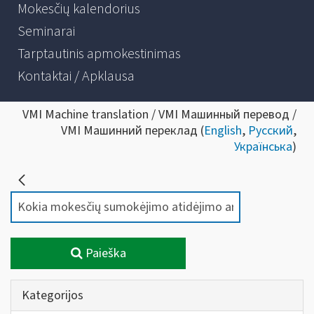
Mokesčių kalendorius
Seminarai
Tarptautinis apmokestinimas
Kontaktai / Apklausa
VMI Machine translation / VMI Машинный перевод /
VMI Машинний переклад (
English
,
Русский
,
Українська
)
Paieška
Kategorijos