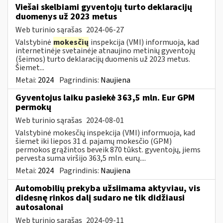
Viešai skelbiami gyventojų turto deklaracijų
duomenys už 2023 metus
Web turinio sąrašas
2024-06-27
Valstybinė
mokesčių
inspekcija (VMI) informuoja, kad
internetinėje svetainėje atnaujino metinių gyventojų
(šeimos) turto deklaracijų duomenis už 2023 metus.
Šiemet...
Metai:
2024
Pagrindinis:
Naujiena
Gyventojus laiku pasiekė 363,5 mln. Eur GPM
permokų
Web turinio sąrašas
2024-08-01
Valstybinė mokesčių inspekcija (VMI) informuoja, kad
šiemet iki liepos 31 d. pajamų mokesčio (GPM)
permokos grąžintos beveik 870 tūkst. gyventojų, jiems
pervesta suma viršijo 363,5 mln. eurų....
Metai:
2024
Pagrindinis:
Naujiena
Automobilių prekyba užsiimama aktyviau, vis
didesnę rinkos dalį sudaro ne tik didžiausi
autosalonai
Web turinio sąrašas
2024-09-11