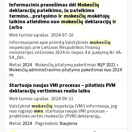
Informacinis pranešimas dėl
Mokesčių
deklaracijų pateikimo, jų pateikimo
termino...pratęsimo
ir
mokesčių
mokėtojų
laikino atleidimo nuo
mokesčių
deklaracijų
ir
(arba
Web turinio sąrašas
2024-07-10
Informuojame apie priimtą Valstybinės
mokesčių
inspekcijos prie Lietuvos Respublikos finansų
ministerijos viršininko 2024 m. liepos 4 d. įsakymą Nr. VA-
54 „Dėl...
Metai:
2024
Mokesčių įstatymų pakeitimai:
MĮP 2021 »
Mokesčių administravimo įstatymo pakeitimai nuo 2024
m.
Startuoja naujas VMI procesas – pilotinis PVM
deklaracijų vertinimas realiu laiku
Web turinio sąrašas
2024-09-11
Valstybinė
mokesčių
inspekcija (VMI) informuoja, jog
nuo rugsėjo
mėn
. startuoja naujas VMI procesas –
pridėtinės vertės mokesčio (PVM) deklaracijų...
Metai:
2024
Pagrindinis:
Naujiena