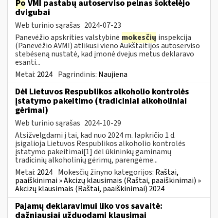
Po
VMI pastabų autoserviso pelnas šoktelėjo
dvigubai
Web turinio sąrašas
2024-07-23
Panevėžio apskrities valstybinė
mokesčių
inspekcija
(Panevėžio AVMI) atlikusi vieno Aukštaitijos autoserviso
stebėseną nustatė, kad įmonė dvejus metus deklaravo
esanti...
Metai:
2024
Pagrindinis:
Naujiena
Dėl Lietuvos Respublikos alkoholio kontrolės
įstatymo pakeitimo (tradiciniai alkoholiniai
gėrimai)
Web turinio sąrašas
2024-10-29
Atsižvelgdami į tai, kad nuo 2024 m. lapkričio 1 d.
įsigalioja Lietuvos Respublikos alkoholio kontrolės
įstatymo pakeitimai[1] dėl ūkininkų gaminamų
tradicinių alkoholinių gėrimų, parengėme...
Metai:
2024
Mokesčių žinyno kategorijos:
Raštai,
paaiškinimai » Akcizų klausimais (Raštai, paaiškinimai) »
Akcizų klausimais (Raštai, paaiškinimai) 2024
Pajamų deklaravimui liko vos savaitė:
dažniausiai užduodami klausimai