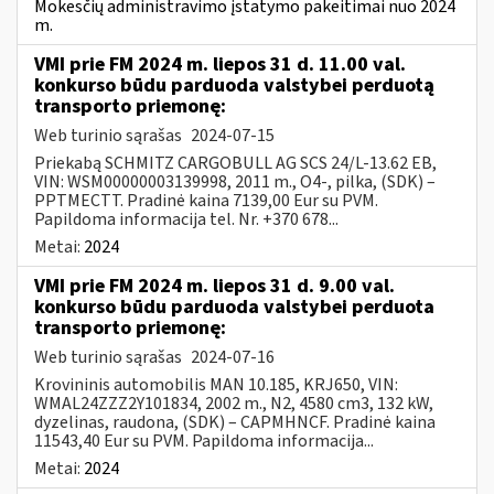
Mokesčių administravimo įstatymo pakeitimai nuo 2024
m.
VMI prie FM 2024 m. liepos 31 d. 11.00 val.
konkurso būdu parduoda valstybei perduotą
transporto priemonę:
Web turinio sąrašas
2024-07-15
Priekabą SCHMITZ CARGOBULL AG SCS 24/L-13.62 EB,
VIN: WSM00000003139998, 2011 m., O4-, pilka, (SDK) –
PPTMECTT. Pradinė kaina 7139,00 Eur su PVM.
Papildoma informacija tel. Nr. +370 678...
Metai:
2024
VMI prie FM 2024 m. liepos 31 d. 9.00 val.
konkurso būdu parduoda valstybei perduota
transporto priemonę:
Web turinio sąrašas
2024-07-16
Krovininis automobilis MAN 10.185, KRJ650, VIN:
WMAL24ZZZ2Y101834, 2002 m., N2, 4580 cm3, 132 kW,
dyzelinas, raudona, (SDK) – CAPMHNCF. Pradinė kaina
11543,40 Eur su PVM. Papildoma informacija...
Metai:
2024