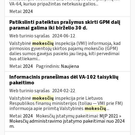
VA-64, kuriuo pripažintas netekusiu galios...
Metai:
2024
Patikslinti pateiktus prašymus skirti GPM dalį
paramai galima iki birželio 30 d.
Web turinio sąrašas
2024-06-12
Valstybinė
mokesčių
inspekcija (VMI) informuoja, kad
pirmosios gyventojų skirtos pajamų mokesčio (GPM)
dalies sumos gavėjus pasieks jau liepą, kiti pervedimai
bus atliekami...
Metai:
2024
Pagrindinis:
Naujiena
Informacinis pranešimas dėl VA-102 taisyklių
pakeitimo
Web turinio sąrašas
2024-02-22
Valstybinė
mokesčių
inspekcija prie Lietuvos
Respublikos finansų ministerijos (toliau ― VMI prie FM)
informuoja apie priimtą Valstybinės
mokesčių
...
Metai:
2024
Mokesčių įstatymų pakeitimai:
MĮP 2021 »
Mokesčių administravimo įstatymo pakeitimai nuo 2024
m.