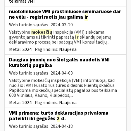
teikimas VMI
nuotoliniuose VMI praktiniuose seminaruose dar
ne vėlu - registruotis jau galima
ir
Web turinio sąrašas
2024-03-20
Valstybinė
mokesčių
inspekcija (VMI) siekdama
gyventojams užtikrinti paprastą
ir
sklandų pajamų
deklaravimo procesą bei patogų VMI konsultacijų...
Metai:
2024
Pagrindinis:
Naujiena
Daugiau įmonių nuo šiol galės naudotis VMI
kuratorių pagalba
Web turinio sąrašas
2024-04-03
Valstybinė mokesčių inspekcija (VMI) informuoja, kad
nuo šiol VMI kuratorius turės didesnis klientų skaičius.
Papildoma mokesčių specialistų pagalba bus teikiama
600 Vilniaus, Kauno, Klaipėdos,...
Metai:
2024
Pagrindinis:
Naujiena
VMI primena: turto deklaracijas privaloma
pateikti iki gegužės
2
d.
Web turinio sąrašas
2024-04-18