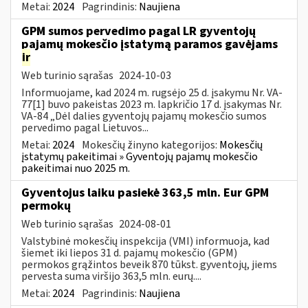
Metai:
2024
Pagrindinis:
Naujiena
GPM sumos pervedimo pagal LR gyventojų
pajamų mokesčio įstatymą paramos gavėjams
ir
Web turinio sąrašas
2024-10-03
Informuojame, kad 2024 m. rugsėjo 25 d. įsakymu Nr. VA-
77[1] buvo pakeistas 2023 m. lapkričio 17 d. įsakymas Nr.
VA-84 „Dėl dalies gyventojų pajamų mokesčio sumos
pervedimo pagal Lietuvos...
Metai:
2024
Mokesčių žinyno kategorijos:
Mokesčių
įstatymų pakeitimai » Gyventojų pajamų mokesčio
pakeitimai nuo 2025 m.
Gyventojus laiku pasiekė 363,5 mln. Eur GPM
permokų
Web turinio sąrašas
2024-08-01
Valstybinė mokesčių inspekcija (VMI) informuoja, kad
šiemet iki liepos 31 d. pajamų mokesčio (GPM)
permokos grąžintos beveik 870 tūkst. gyventojų, jiems
pervesta suma viršijo 363,5 mln. eurų....
Metai:
2024
Pagrindinis:
Naujiena