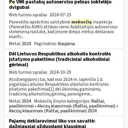
Po
VMI pastabų autoserviso pelnas šoktelėjo
dvigubai
Web turinio sąrašas
2024-07-23
Panevėžio apskrities valstybinė
mokesčių
inspekcija
(Panevėžio AVMI) atlikusi vieno Aukštaitijos autoserviso
stebėseną nustatė, kad įmonė dvejus metus deklaravo
esanti...
Metai:
2024
Pagrindinis:
Naujiena
Dėl Lietuvos Respublikos alkoholio kontrolės
įstatymo pakeitimo (tradiciniai alkoholiniai
gėrimai)
Web turinio sąrašas
2024-10-29
Atsižvelgdami į tai, kad nuo 2024 m. lapkričio 1 d.
įsigalioja Lietuvos Respublikos alkoholio kontrolės
įstatymo pakeitimai[1] dėl ūkininkų gaminamų
tradicinių alkoholinių gėrimų, parengėme...
Metai:
2024
Mokesčių žinyno kategorijos:
Raštai,
paaiškinimai » Akcizų klausimais (Raštai, paaiškinimai) »
Akcizų klausimais (Raštai, paaiškinimai) 2024
Pajamų deklaravimui liko vos savaitė:
dažniausiai užduodami klausimai