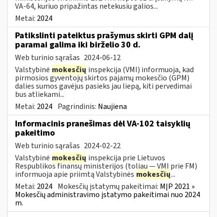
VA-64, kuriuo pripažintas netekusiu galios...
Metai:
2024
Patikslinti pateiktus prašymus skirti GPM dalį
paramai galima iki birželio 30 d.
Web turinio sąrašas
2024-06-12
Valstybinė
mokesčių
inspekcija (VMI) informuoja, kad
pirmosios gyventojų skirtos pajamų mokesčio (GPM)
dalies sumos gavėjus pasieks jau liepą, kiti pervedimai
bus atliekami...
Metai:
2024
Pagrindinis:
Naujiena
Informacinis pranešimas dėl VA-102 taisyklių
pakeitimo
Web turinio sąrašas
2024-02-22
Valstybinė
mokesčių
inspekcija prie Lietuvos
Respublikos finansų ministerijos (toliau ― VMI prie FM)
informuoja apie priimtą Valstybinės
mokesčių
...
Metai:
2024
Mokesčių įstatymų pakeitimai:
MĮP 2021 »
Mokesčių administravimo įstatymo pakeitimai nuo 2024
m.