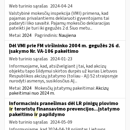
Web turinio sąrašas
2024-04-24
Valstybinė mokesčių inspekcija (VMI) primena, kad
pajamas privalantiems deklaruoti gyventojams tai
padaryti liko savaitė. Pajamų mokesčio deklaracijas
pateikti jie turi iki gegužės 2 d. Šiuo metu...
Metai:
2024
Pagrindinis:
Naujiena
Dėl VMI prie FM viršininko 2004 m. gegužės 26 d.
įsakymo Nr. VA-106 pakeitimo
Web turinio sąrašas
2024-01-23
Informuojame, kad, atsižvelgiant į tai, kad akcizų
objektu tapo šildymui skirtos durpės už kurias Lietuvos
Respublikos akcizų įstatymo (toliau - AĮ) 52 straipsnyje
nurodyti asmenys, susiklosčius AĮ...
Metai:
2024
Mokesčių įstatymų pakeitimai:
Akcizų
pakeitimai nuo 2024 m.
Informacinis pranešimas dėl LR pinigų plovimo
ir
teroristų finansavimo prevencijos...įstatymo
pakeitimo
ir
papildymo
Web turinio sąrašas
2024-05-09
Informuojame, kad 2024-04-18 priimtas Lietuvos