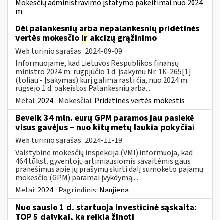
Mokesčių administravimo įstatymo pakeitimai nuo 2024
m.
Dėl palankesnių arba nepalankesnių pridėtinės
vertės mokesčio
ir
akcizų grąžinimo
Web turinio sąrašas
2024-09-09
Informuojame, kad Lietuvos Respublikos finansų
ministro 2024 m. rugpjūčio 1 d. įsakymu Nr. 1K-265[1]
(toliau - Įsakymas) kurį galima rasti čia, nuo 2024 m.
rugsėjo 1 d. pakeistos Palankesnių arba...
Metai:
2024
Mokesčiai:
Pridėtinės vertės mokestis
Beveik 34 mln. eurų GPM paramos jau pasiekė
visus gavėjus – nuo kitų metų laukia pokyčiai
Web turinio sąrašas
2024-11-19
Valstybinė mokesčių inspekcija (VMI) informuoja, kad
464 tūkst. gyventojų artimiausiomis savaitėmis gaus
pranešimus apie jų prašymų skirti dalį sumokėto pajamų
mokesčio (GPM) paramai įvykdymą....
Metai:
2024
Pagrindinis:
Naujiena
Nuo sausio 1 d. startuoja investicinė sąskaita:
TOP 5 dalykai, ką reikia žinoti