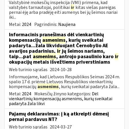
Valstybinė mokesčių inspekcija (VMI) primena, kad
valstybės tarnautojai, politikai
ir
kitas viešas pareigas
pernai ėję arba pradėję eiti asmenys bei jų šeimos nariai
iki...
Metai:
2024
Pagrindinis:
Naujiena
Informacinis pranešimas dėl vienkartinių
kompensacijų
asmenims
, kurių sveikatai
padaryta...žala likviduojant Černobylio AE
avarijos padarinius,
ir
jų šeimos nariams,
taip...pat
asmenims
, antrojo pasaulinio karo
ir
okupacijų metais išvežtiems priverstiniams
Web turinio sąrašas
2024-10-28
Informuojame, kad Lietuvos Respublikos Seimas 2024 m.
spalio 17 d. priėmė Lietuvos Respublikos vienkartinių
kompensacijų
asmenims
, kurių sveikatai padaryta žala...
Metai:
2024
Mokesčių žinyno kategorijos:
Dėl
vienkartinių kompensacijų asmenims, kurių sveikatai
padaryta žala likvi
Pajamų deklaravimas: į ką atkreipti dėmesį
pernai pardavus NT?
Web turinio sąrašas
2024-03-27