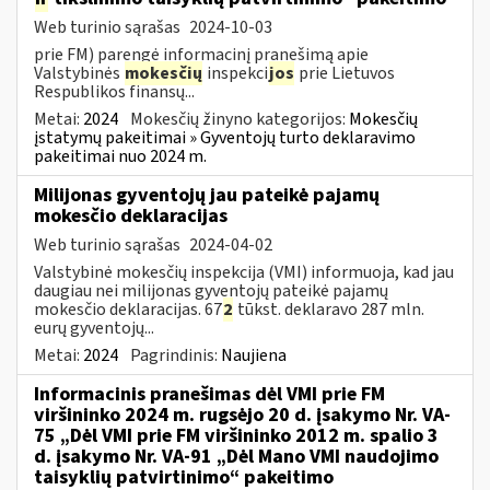
Web turinio sąrašas
2024-10-03
prie FM) parengė informacinį pranešimą apie
Valstybinės
mokesčių
inspekci
jos
prie Lietuvos
Respublikos finansų...
Metai:
2024
Mokesčių žinyno kategorijos:
Mokesčių
įstatymų pakeitimai » Gyventojų turto deklaravimo
pakeitimai nuo 2024 m.
Milijonas gyventojų jau pateikė pajamų
mokesčio deklaracijas
Web turinio sąrašas
2024-04-02
Valstybinė mokesčių inspekcija (VMI) informuoja, kad jau
daugiau nei milijonas gyventojų pateikė pajamų
mokesčio deklaracijas. 67
2
tūkst. deklaravo 287 mln.
eurų gyventojų...
Metai:
2024
Pagrindinis:
Naujiena
Informacinis pranešimas dėl VMI prie FM
viršininko 2024 m. rugsėjo 20 d. įsakymo Nr. VA-
75 „Dėl VMI prie FM viršininko 2012 m. spalio 3
d. įsakymo Nr. VA-91 „Dėl Mano VMI naudojimo
taisyklių patvirtinimo“ pakeitimo