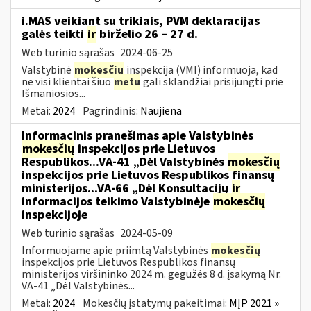
i.MAS veikiant su trikiais, PVM deklaracijas
galės teikti
ir
birželio 26 – 27 d.
Web turinio sąrašas
2024-06-25
Valstybinė
mokesčių
inspekcija (VMI) informuoja, kad
ne visi klientai šiuo
metu
gali sklandžiai prisijungti prie
Išmaniosios...
Metai:
2024
Pagrindinis:
Naujiena
Informacinis pranešimas apie Valstybinės
mokesčių
inspekcijos prie Lietuvos
Respublikos...VA-41 „Dėl Valstybinės
mokesčių
inspekcijos prie Lietuvos Respublikos finansų
ministerijos...VA-66 „Dėl Konsultacijų
ir
informacijos teikimo Valstybinėje
mokesčių
inspekcijoje
Web turinio sąrašas
2024-05-09
Informuojame apie priimtą Valstybinės
mokesčių
inspekcijos prie Lietuvos Respublikos finansų
ministerijos viršininko 2024 m. gegužės 8 d. įsakymą Nr.
VA-41 „Dėl Valstybinės...
Metai:
2024
Mokesčių įstatymų pakeitimai:
MĮP 2021 »