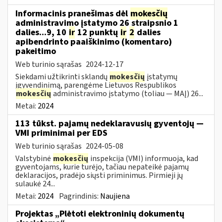
Informacinis pranešimas dėl
mokesčių
administravimo įstatymo 26 straipsnio 1
dalies...9, 10
ir
12 punktų
ir
2
dalies
apibendrinto paaiškinimo (komentaro)
pakeitimo
Web turinio sąrašas
2024-12-17
Siekdami užtikrinti sklandų
mokesčių
įstatymų
įgyvendinimą, parengėme Lietuvos Respublikos
mokesčių
administravimo įstatymo (toliau — MAĮ) 26...
Metai:
2024
113 tūkst. pajamų nedeklaravusių gyventojų —
VMI priminimai per EDS
Web turinio sąrašas
2024-05-08
Valstybinė
mokesčių
inspekcija (VMI) informuoja, kad
gyventojams, kurie turėjo, tačiau nepateikė pajamų
deklaracijos, pradėjo siųsti priminimus. Pirmieji jų
sulaukė 24...
Metai:
2024
Pagrindinis:
Naujiena
Projektas „Plėtoti elektroninių dokumentų