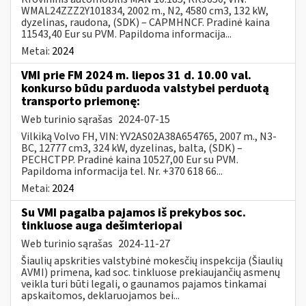
WMAL24ZZZ2Y101834, 2002 m., N2, 4580 cm3, 132 kW,
dyzelinas, raudona, (SDK) – CAPMHNCF. Pradinė kaina
11543,40 Eur su PVM. Papildoma informacija...
Metai:
2024
VMI prie FM 2024 m. liepos 31 d. 10.00 val.
konkurso būdu parduoda valstybei perduotą
transporto priemonę:
Web turinio sąrašas
2024-07-15
Vilkiką Volvo FH, VIN: YV2AS02A38A654765, 2007 m., N3-
BC, 12777 cm3, 324 kW, dyzelinas, balta, (SDK) –
PECHCTPP. Pradinė kaina 10527,00 Eur su PVM.
Papildoma informacija tel. Nr. +370 618 66...
Metai:
2024
Su VMI pagalba pajamos iš prekybos soc.
tinkluose auga dešimteriopai
Web turinio sąrašas
2024-11-27
Šiaulių apskrities valstybinė mokesčių inspekcija (Šiaulių
AVMI) primena, kad soc. tinkluose prekiaujančių asmenų
veikla turi būti legali, o gaunamos pajamos tinkamai
apskaitomos, deklaruojamos bei...