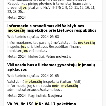
Respublikos pinigų plovimo ir teroristų finansavimo
prevenci
jos
įstatymo Nr. VIII-275 2, 9, 10, 11, 15, 16, 21,
22, 23, 25,...
Metai:
2024
Informacinis pranešimas dėl Valstybinės
mokesčių
inspekcijos prie Lietuvos respublikos
Web turinio sąrašas
2024-05-03
Informuojame, kad parengėme Valstybinės
mokesčių
inspekci
jos
prie Lietuvos Respublikos finansų
ministeri
jos
viršininko...
Metai:
2024
Mokesčiai:
Pelno mokestis
VMI vardu bus atliekamos gyventojų
ir
įmonių
apklausos
Web turinio sąrašas
2024-01-05
Valstybinė
mokesčių
inspekcija (toliau – VMI)
informuoja, jog š. m. sausio
mėn
.
mokesčių
administratoriaus užsakymu bus...
Metai:
2024
Pagrindinis:
Naujiena
VA-99, Nr. 156
ir
Nr. VA-17 pakeitimo