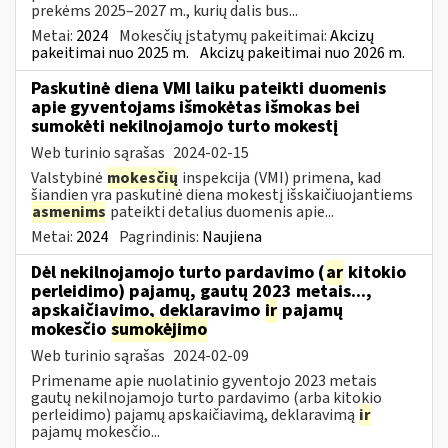
prekėms 2025–2027 m., kurių dalis bus...
Metai:
2024
Mokesčių įstatymų pakeitimai:
Akcizų
pakeitimai nuo 2025 m.
Akcizų pakeitimai nuo 2026 m.
Paskutinė diena VMI laiku pateikti duomenis
apie gyventojams išmokėtas išmokas bei
sumokėti nekilnojamojo turto mokestį
Web turinio sąrašas
2024-02-15
Valstybinė
mokesčių
inspekcija (VMI) primena, kad
šiandien yra paskutinė diena mokestį išskaičiuojantiems
asmenims
pateikti detalius duomenis apie...
Metai:
2024
Pagrindinis:
Naujiena
Dėl nekilnojamojo turto pardavimo (
ar
kitokio
perleidimo) pajamų, gautų 2023 metais...,
apskaičiavimo, deklaravimo
ir
pajamų
mokesčio
sumokėjimo
Web turinio sąrašas
2024-02-09
Primename apie nuolatinio gyventojo 2023 metais
gautų nekilnojamojo turto pardavimo (arba kitokio
perleidimo) pajamų apskaičiavimą, deklaravimą
ir
pajamų mokesčio...