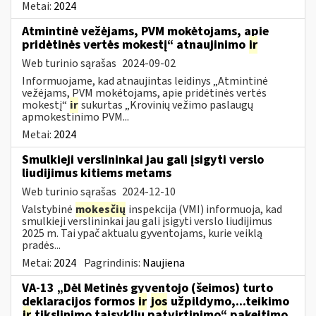
Metai:
2024
Atmintinė vežėjams, PVM mokėtojams, apie
pridėtinės vertės mokestį“ atnaujinimo
ir
Web turinio sąrašas
2024-09-02
Informuojame, kad atnaujintas leidinys „Atmintinė
vežėjams, PVM mokėtojams, apie pridėtinės vertės
mokestį“
ir
sukurtas „Krovinių vežimo paslaugų
apmokestinimo PVM...
Metai:
2024
Smulkieji verslininkai jau gali įsigyti verslo
liudijimus kitiems metams
Web turinio sąrašas
2024-12-10
Valstybinė
mokesčių
inspekcija (VMI) informuoja, kad
smulkieji verslininkai jau gali įsigyti verslo liudijimus
2025 m. Tai ypač aktualu gyventojams, kurie veiklą
pradės...
Metai:
2024
Pagrindinis:
Naujiena
VA-13 „Dėl Metinės gyventojo (šeimos) turto
deklaracijos formos
ir
jos
užpildymo,...teikimo
ir
tikslinimo taisyklių patvirtinimo“ pakeitimo