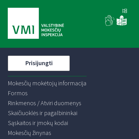
Prisijungti
Mokesčių mokėtojų informacija
Formos
Rinkmenos / Atviri duomenys
Skaičiuoklės ir pagalbininkai
Sąskaitos ir įmokų kodai
Mokesčių žinynas