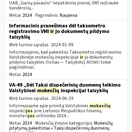
UAB „Garsų pasaulis“ nepatikima įmone, VMI nutraukė
banderolių...
Metai:
2024
Pagrindinis:
Naujiena
Informacinis pranešimas dėl taksometro
registravimo VMI
ir
jo dokumentų pildymo
taisyklių
Web turinio sąrašas
2024-01-09
Informuojame, kad pakeistos Taksometro registravimo
Valstybinėje mokesčių inspekcijoje
ir
jo dokumentų
pildymo taisyklės (toliau — Taisyklės). Atlikti tokie
pagrindiniai...
Metai:
2024
VA-49 „Dėl Taksi dispečerinių duomenų teikimo
Valstybinei
mokesčių
inspekcijai taisyklių
Web turinio sąrašas
2024-06-19
Informuojame apie priimtą Valstybinės
mokesčių
inspekci
jos
prie Lietuvos Respublikos finansų
ministeri
jos
viršininko 2024...
Metai:
2024
Mokesčių žinyno kategorijos:
Mokesčių
įstatymų pakeitimai » Taksi dispečerinių duomenų