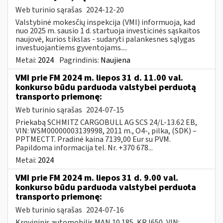
Web turinio sąrašas
2024-12-20
Valstybinė mokesčių inspekcija (VMI) informuoja, kad
nuo 2025 m. sausio 1 d. startuoja investicinės sąskaitos
naujovė, kurios tikslas - sudaryti palankesnes sąlygas
investuojantiems gyventojams....
Metai:
2024
Pagrindinis:
Naujiena
VMI prie FM 2024 m. liepos 31 d. 11.00 val.
konkurso būdu parduoda valstybei perduotą
transporto priemonę:
Web turinio sąrašas
2024-07-15
Priekabą SCHMITZ CARGOBULL AG SCS 24/L-13.62 EB,
VIN: WSM00000003139998, 2011 m., O4-, pilka, (SDK) –
PPTMECTT. Pradinė kaina 7139,00 Eur su PVM.
Papildoma informacija tel. Nr. +370 678...
Metai:
2024
VMI prie FM 2024 m. liepos 31 d. 9.00 val.
konkurso būdu parduoda valstybei perduota
transporto priemonę:
Web turinio sąrašas
2024-07-16
Krovininis automobilis MAN 10.185, KRJ650, VIN: