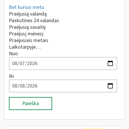
Bet kuriuo metu
Praėjusią valandą
Paskutines 24 valandas
Praėjusią savaitę
Praėjusį mėnesį
Praėjusiais metais
Laikotarpyje…
Nuo
Iki
Paieška