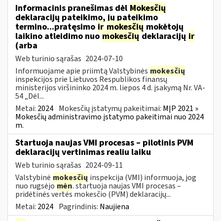
Informacinis pranešimas dėl
Mokesčių
deklaracijų pateikimo, jų pateikimo
termino...pratęsimo
ir
mokesčių
mokėtojų
laikino atleidimo nuo
mokesčių
deklaracijų
ir
(arba
Web turinio sąrašas
2024-07-10
Informuojame apie priimtą Valstybinės
mokesčių
inspekcijos prie Lietuvos Respublikos finansų
ministerijos viršininko 2024 m. liepos 4 d. įsakymą Nr. VA-
54 „Dėl...
Metai:
2024
Mokesčių įstatymų pakeitimai:
MĮP 2021 »
Mokesčių administravimo įstatymo pakeitimai nuo 2024
m.
Startuoja naujas VMI procesas – pilotinis PVM
deklaracijų vertinimas realiu laiku
Web turinio sąrašas
2024-09-11
Valstybinė
mokesčių
inspekcija (VMI) informuoja, jog
nuo rugsėjo
mėn
. startuoja naujas VMI procesas –
pridėtinės vertės mokesčio (PVM) deklaracijų...
Metai:
2024
Pagrindinis:
Naujiena