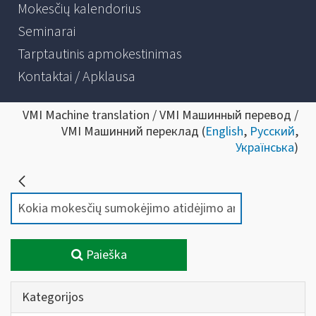
Mokesčių kalendorius
Seminarai
Tarptautinis apmokestinimas
Kontaktai / Apklausa
VMI Machine translation / VMI Машинный перевод /
VMI Машинний переклад (
English
,
Русский
,
Українська
)
Paieška
Kategorijos