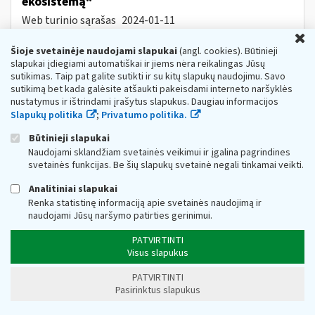
ekosistemą“
Web turinio sąrašas
2024-01-11
U
Projekto tikslas Įgalinti verslą keistis informacija ir
duomenimis su partneriais, viešosiomis institucijomis ir
Šioje svetainėje naudojami slapukai
(angl. cookies). Būtinieji
fiziniais asmenimis automatizuotu būdu, taip skatinant
slapukai įdiegiami automatiškai ir jiems nėra reikalingas Jūsų
verslo procesų skaitmeninimą,...
sutikimas. Taip pat galite sutikti ir su kitų slapukų naudojimu. Savo
sutikimą bet kada galėsite atšaukti pakeisdami interneto naršyklės
Metai:
2024
nustatymus ir ištrindami įrašytus slapukus. Daugiau informacijos
V-179 „Dėl privalomųjų atskaitymų nuo
Slapukų politika
;
Privatumo politika.
žaliavinės medienos
ir
nenukirsto miško
Būtinieji slapukai
pardavimo...pajamų deklaracijos FR0463
Naudojami sklandžiam svetainės veikimui ir įgalina pagrindines
formos
ir
jos
užpildymo taisyklių
svetainės funkcijas. Be šių slapukų svetainė negali tinkamai veikti.
patvirtinimo“ pakeitimo
Web turinio sąrašas
2024-08-14
Analitiniai slapukai
Renka statistinę informaciją apie svetainės naudojimą ir
Informuojame, kad Valstybinės
mokesčių
inspekci
jos
naudojami Jūsų naršymo patirties gerinimui.
prie Lietuvos Respublikos finansų ministeri
jos
viršininko 2024 m....
PATVIRTINTI
Metai:
2024
Mokesčių žinyno kategorijos:
Mokesčių
Visus slapukus
įstatymų pakeitimai » Miškų įstatymo pakeitimai nuo
2024 m.
PATVIRTINTI
Pasirinktus slapukus
VMI pradeda paramos pervedimą: šiemet
gavėjus pasieks rekordinė 31 mln. Eur GPM