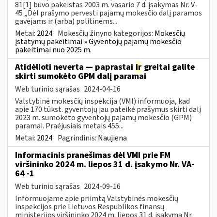
81[1] buvo pakeistas 2003 m. vasario 7 d. įsakymas Nr. V-
45 „Dėl prašymo pervesti pajamų mokesčio dalį paramos
gavėjams ir (arba) politinėms...
Metai:
2024
Mokesčių žinyno kategorijos:
Mokesčių
įstatymų pakeitimai » Gyventojų pajamų mokesčio
pakeitimai nuo 2025 m.
Atidėlioti neverta — paprastai
ir
greitai galite
skirti sumokėto GPM dalį paramai
Web turinio sąrašas
2024-04-16
Valstybinė mokesčių inspekcija (VMI) informuoja, kad
apie 170 tūkst. gyventojų jau pateikė prašymus skirti dalį
2023 m. sumokėto gyventojų pajamų mokesčio (GPM)
paramai. Praėjusiais metais 455...
Metai:
2024
Pagrindinis:
Naujiena
Informacinis pranešimas dėl VMI prie FM
viršininko 2024 m. liepos 31 d. įsakymo Nr. VA-
64 -1
Web turinio sąrašas
2024-09-16
Informuojame apie priimtą Valstybinės mokesčių
inspekcijos prie Lietuvos Respublikos finansų
ministerijos viršininko 2024 m. liepos 31 d. įsakymą Nr.