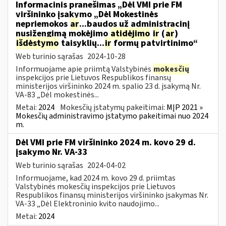
Informacinis pranešimas „Dėl VMI prie FM
viršininko įsakymo „Dėl Mokestinės
nepriemokos
ar
...baudos už administracinį
nusižengimą mokėjimo
atidėjimo
ir
(
ar
)
išdėstymo
taisyklių...
ir
formų patvirtinimo“
Web turinio sąrašas
2024-10-28
Informuojame apie priimtą Valstybinės
mokesčių
inspekcijos prie Lietuvos Respublikos finansų
ministerijos viršininko 2024 m. spalio 23 d. įsakymą Nr.
VA-83 „Dėl mokestinės...
Metai:
2024
Mokesčių įstatymų pakeitimai:
MĮP 2021 »
Mokesčių administravimo įstatymo pakeitimai nuo 2024
m.
Dėl VMI prie FM viršininko 2024 m. kovo 29 d.
įsakymo Nr. VA-33
Web turinio sąrašas
2024-04-02
Informuojame, kad 2024 m. kovo 29 d. priimtas
Valstybinės mokesčių inspekcijos prie Lietuvos
Respublikos finansų ministerijos viršininko įsakymas Nr.
VA-33 „Dėl Elektroninio kvito naudojimo...
Metai:
2024