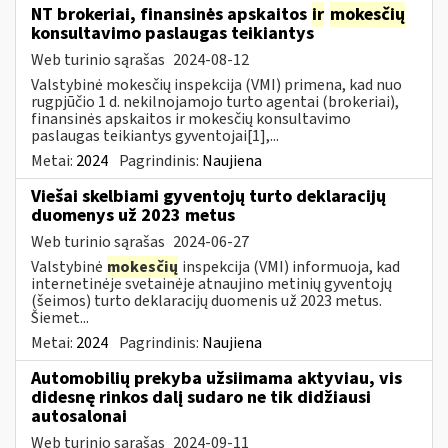
NT brokeriai, finansinės apskaitos
ir
mokesčių
konsultavimo paslaugas teikiantys
Web turinio sąrašas
2024-08-12
Valstybinė mokesčių inspekcija (VMI) primena, kad nuo
rugpjūčio 1 d. nekilnojamojo turto agentai (brokeriai),
finansinės apskaitos ir mokesčių konsultavimo
paslaugas teikiantys gyventojai[1],...
Metai:
2024
Pagrindinis:
Naujiena
Viešai skelbiami gyventojų turto deklaracijų
duomenys už 2023 metus
Web turinio sąrašas
2024-06-27
Valstybinė
mokesčių
inspekcija (VMI) informuoja, kad
internetinėje svetainėje atnaujino metinių gyventojų
(šeimos) turto deklaracijų duomenis už 2023 metus.
Šiemet...
Metai:
2024
Pagrindinis:
Naujiena
Automobilių prekyba užsiimama aktyviau, vis
didesnę rinkos dalį sudaro ne tik didžiausi
autosalonai
Web turinio sąrašas
2024-09-11