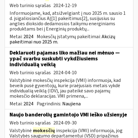
Web turinio sąrašas
2024-12-19
Informuojame, kad, atsižvelgiant į nuo 2025 m. sausio 1
d. įsigaliosiančius AĮ[1] pakeitimus[2], susijusius su
anglies dioksido dedamosios taikymu energiniams
produktams bei į Energinių produktų...
Metai:
2024
Mokesčių įstatymų pakeitimai:
Akcizų
pakeitimai nuo 2025 m.
Deklaruoti pajamas liko mažiau nei mėnuo —
ypač svarbu suskubti vykdžiusiems
individualią veiklą
Web turinio sąrašas
2024-04-10
Valstybinė mokesčių inspekcija (VMI) informuoja, kad
beveik pusė gyventojų, kurie praėjusiais metais vykdė
individualią veiklą (IDV), jau pateikė savo pajamų
mokesčio deklaracijas. VMI primena,...
Metai:
2024
Pagrindinis:
Naujiena
Naujo banderolių gamintojo VMI ieško užsienyje
Web turinio sąrašas
2024-09-30
Valstybinė
mokesčių
inspekcija (VMI) informuoja, jog
Valstybės saugumo departamentui (VSD) pripažinus