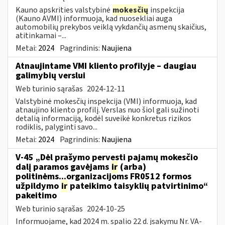
Kauno apskrities valstybinė
mokesčių
inspekcija
(Kauno AVMI) informuoja, kad nuosekliai auga
automobilių prekybos veiklą vykdančių asmenų skaičius,
atitinkamai –...
Metai:
2024
Pagrindinis:
Naujiena
Atnaujintame VMI kliento profilyje – daugiau
galimybių verslui
Web turinio sąrašas
2024-12-11
Valstybinė mokesčių inspekcija (VMI) informuoja, kad
atnaujino kliento profilį. Verslas nuo šiol gali sužinoti
detalią informaciją, kodėl suveikė konkretus rizikos
rodiklis, palyginti savo...
Metai:
2024
Pagrindinis:
Naujiena
V-45 „Dėl prašymo pervesti pajamų mokesčio
dalį paramos gavėjams
ir
(arba)
politinėms...organizacijoms FR0512 formos
užpildymo
ir
pateikimo taisyklių patvirtinimo“
pakeitimo
Web turinio sąrašas
2024-10-25
Informuojame, kad 2024 m. spalio 22 d. įsakymu Nr. VA-