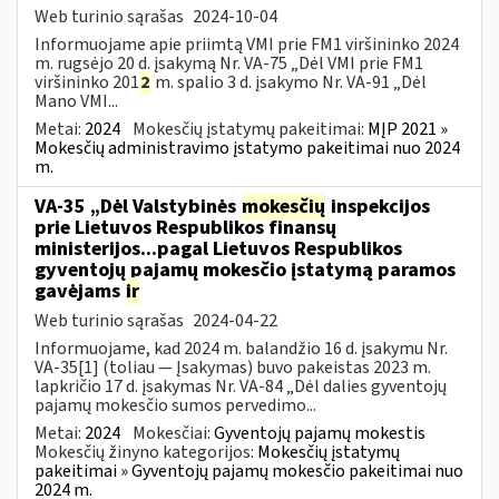
Web turinio sąrašas
2024-10-04
Informuojame apie priimtą VMI prie FM1 viršininko 2024
m. rugsėjo 20 d. įsakymą Nr. VA-75 „Dėl VMI prie FM1
viršininko 201
2
m. spalio 3 d. įsakymo Nr. VA-91 „Dėl
Mano VMI...
Metai:
2024
Mokesčių įstatymų pakeitimai:
MĮP 2021 »
Mokesčių administravimo įstatymo pakeitimai nuo 2024
m.
VA-35 „Dėl Valstybinės
mokesčių
inspekcijos
prie Lietuvos Respublikos finansų
ministerijos...pagal Lietuvos Respublikos
gyventojų pajamų mokesčio įstatymą paramos
gavėjams
ir
Web turinio sąrašas
2024-04-22
Informuojame, kad 2024 m. balandžio 16 d. įsakymu Nr.
VA-35[1] (toliau — Įsakymas) buvo pakeistas 2023 m.
lapkričio 17 d. įsakymas Nr. VA-84 „Dėl dalies gyventojų
pajamų mokesčio sumos pervedimo...
Metai:
2024
Mokesčiai:
Gyventojų pajamų mokestis
Mokesčių žinyno kategorijos:
Mokesčių įstatymų
pakeitimai » Gyventojų pajamų mokesčio pakeitimai nuo
2024 m.