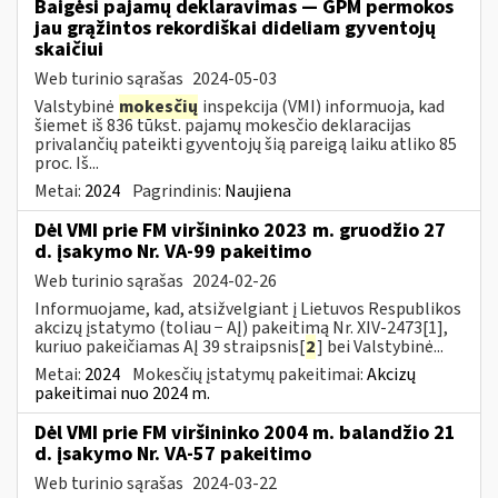
Baigėsi pajamų deklaravimas — GPM permokos
jau grąžintos rekordiškai dideliam gyventojų
skaičiui
Web turinio sąrašas
2024-05-03
Valstybinė
mokesčių
inspekcija (VMI) informuoja, kad
šiemet iš 836 tūkst. pajamų mokesčio deklaracijas
privalančių pateikti gyventojų šią pareigą laiku atliko 85
proc. Iš...
Metai:
2024
Pagrindinis:
Naujiena
Dėl VMI prie FM viršininko 2023 m. gruodžio 27
d. įsakymo Nr. VA-99 pakeitimo
Web turinio sąrašas
2024-02-26
Informuojame, kad, atsižvelgiant į Lietuvos Respublikos
akcizų įstatymo (toliau − AĮ) pakeitimą Nr. XIV-2473[1],
kuriuo pakeičiamas AĮ 39 straipsnis[
2
] bei Valstybinė...
Metai:
2024
Mokesčių įstatymų pakeitimai:
Akcizų
pakeitimai nuo 2024 m.
Dėl VMI prie FM viršininko 2004 m. balandžio 21
d. įsakymo Nr. VA-57 pakeitimo
Web turinio sąrašas
2024-03-22