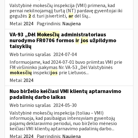
Valstybinė mokesčių inspekcija (VMI) primena, kad
pernai nekilnojamąjį turtą (NT) pardavę gyventojai iki
gegužės
2
d. turi įsivertinti,
ar
dėl šių...
Metai:
2024
Pagrindinis:
Naujiena
VA-93 „Dėl
Mokesčių
administratoriaus
nurodymo FR0706 formos
ir
jos
užpildymo
taisyklių
Web turinio sąrašas
2024-07-04
Informuojame, kad 2024-07-01 buvo priimtas VMI prie
FM viršininko įsakymas Nr. VA-53 „Dėl Valstybinės
mokesčių
inspekci
jos
prie Lietuvos...
Metai:
2024
Nuo birželio keičiasi VMI klientų aptarnavimo
padalinių darbo laikas
Web turinio sąrašas
2024-05-30
Valstybinė mokesčių inspekcija (toliau – VMI)
informuoja, kad pasibaigus intensyviam gyventojų
pajamų deklaravimo periodui, nuo birželio mėnesio
keičiasi VMI klientų aptarnavimo padalinių darbo...
Metai:
2024
Pagrindinis:
Naujiena