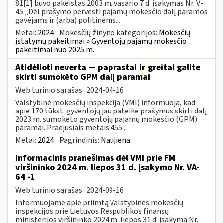
81[1] buvo pakeistas 2003 m. vasario 7 d. įsakymas Nr. V-
45 „Dėl prašymo pervesti pajamų mokesčio dalį paramos
gavėjams ir (arba) politinėms...
Metai:
2024
Mokesčių žinyno kategorijos:
Mokesčių
įstatymų pakeitimai » Gyventojų pajamų mokesčio
pakeitimai nuo 2025 m.
Atidėlioti neverta — paprastai
ir
greitai galite
skirti sumokėto GPM dalį paramai
Web turinio sąrašas
2024-04-16
Valstybinė mokesčių inspekcija (VMI) informuoja, kad
apie 170 tūkst. gyventojų jau pateikė prašymus skirti dalį
2023 m. sumokėto gyventojų pajamų mokesčio (GPM)
paramai. Praėjusiais metais 455...
Metai:
2024
Pagrindinis:
Naujiena
Informacinis pranešimas dėl VMI prie FM
viršininko 2024 m. liepos 31 d. įsakymo Nr. VA-
64 -1
Web turinio sąrašas
2024-09-16
Informuojame apie priimtą Valstybinės mokesčių
inspekcijos prie Lietuvos Respublikos finansų
ministerijos viršininko 2024 m. liepos 31 d. įsakymą Nr.