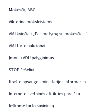
Mokesčių ABC
Viktorina moksleiviams
VMI kviečia į „Pasimatymą su mokesčiais“
VMI turto aukcionai
Įmonių VDU palyginimas
STOP šešėliui
Krašto apsaugos ministerijos informacija
Interneto svetainės atitikties paraiška
Ieškome turto savininkų