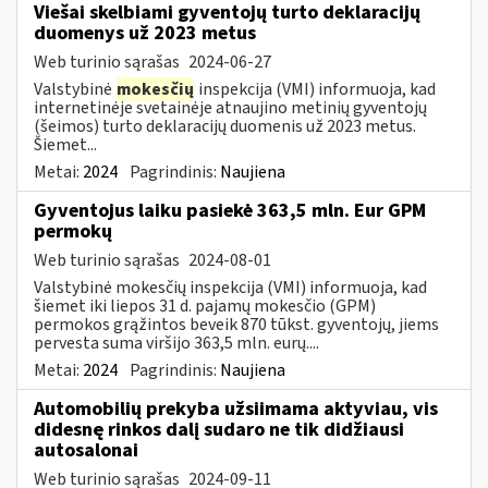
Viešai skelbiami gyventojų turto deklaracijų
duomenys už 2023 metus
Web turinio sąrašas
2024-06-27
Valstybinė
mokesčių
inspekcija (VMI) informuoja, kad
internetinėje svetainėje atnaujino metinių gyventojų
(šeimos) turto deklaracijų duomenis už 2023 metus.
Šiemet...
Metai:
2024
Pagrindinis:
Naujiena
Gyventojus laiku pasiekė 363,5 mln. Eur GPM
permokų
Web turinio sąrašas
2024-08-01
Valstybinė mokesčių inspekcija (VMI) informuoja, kad
šiemet iki liepos 31 d. pajamų mokesčio (GPM)
permokos grąžintos beveik 870 tūkst. gyventojų, jiems
pervesta suma viršijo 363,5 mln. eurų....
Metai:
2024
Pagrindinis:
Naujiena
Automobilių prekyba užsiimama aktyviau, vis
didesnę rinkos dalį sudaro ne tik didžiausi
autosalonai
Web turinio sąrašas
2024-09-11