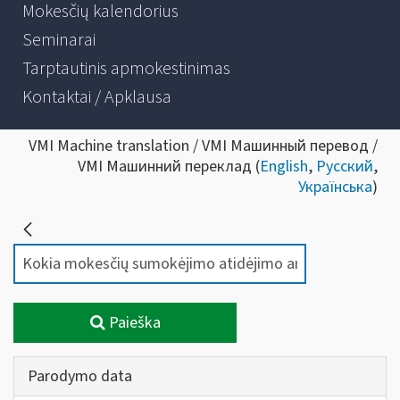
Mokesčių kalendorius
Seminarai
Tarptautinis apmokestinimas
Kontaktai / Apklausa
VMI Machine translation / VMI Машинный перевод /
VMI Машинний переклад (
English
,
Русский
,
Українська
)
Paieška
Parodymo data