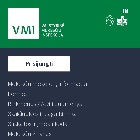
Prisijungti
Mokesčių mokėtojų informacija
Formos
Rinkmenos / Atviri duomenys
Skaičiuoklės ir pagalbininkai
Sąskaitos ir įmokų kodai
Mokesčių žinynas