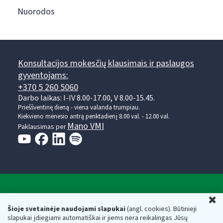
Nuorodos
Konsultacijos mokesčių klausimais ir paslaugos
gyventojams:
+370 5 260 5060
Darbo laikas: I-IV 8.00-17.00, V 8.00-15.45.
Prieššventinę dieną - viena valanda trumpiau.
Kiekvieno mėnesio antrą penktadienį 8.00 val. - 12.00 val.
Mano VMI
Paklausimas per
Valstybinė mokesčių inspekcija prie Lietuvos
U
Respublikos finansų ministerijos
Šioje svetainėje naudojami slapukai
(angl. cookies). Būtinieji
slapukai įdiegiami automatiškai ir jiems nėra reikalingas Jūsų