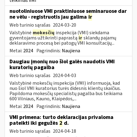
teikimas VMI
nuotoliniuose VMI praktiniuose seminaruose dar
ne vėlu - registruotis jau galima
ir
Web turinio sąrašas
2024-03-20
Valstybinė
mokesčių
inspekcija (VMI) siekdama
gyventojams užtikrinti paprastą
ir
sklandų pajamų
deklaravimo procesą bei patogų VMI konsultacijų...
Metai:
2024
Pagrindinis:
Naujiena
Daugiau įmonių nuo šiol galės naudotis VMI
kuratorių pagalba
Web turinio sąrašas
2024-04-03
Valstybinė mokesčių inspekcija (VMI) informuoja, kad
nuo šiol VMI kuratorius turės didesnis klientų skaičius.
Papildoma mokesčių specialistų pagalba bus teikiama
600 Vilniaus, Kauno, Klaipėdos,...
Metai:
2024
Pagrindinis:
Naujiena
VMI primena: turto deklaracijas privaloma
pateikti iki gegužės
2
d.
Web turinio sąrašas
2024-04-18