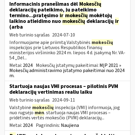
Informacinis pranešimas dėl
Mokesčių
deklaracijų pateikimo, jų pateikimo
termino...pratęsimo
ir
mokesčių
mokėtojų
laikino atleidimo nuo
mokesčių
deklaracijų
ir
(arba
Web turinio sąrašas
2024-07-10
Informuojame apie priimtą Valstybinės
mokesčių
inspekcijos prie Lietuvos Respublikos finansų
ministerijos viršininko 2024 m. liepos 4 d. įsakymą Nr. VA-
54 „Dėl...
Metai:
2024
Mokesčių įstatymų pakeitimai:
MĮP 2021 »
Mokesčių administravimo įstatymo pakeitimai nuo 2024
m.
Startuoja naujas VMI procesas – pilotinis PVM
deklaracijų vertinimas realiu laiku
Web turinio sąrašas
2024-09-11
Valstybinė
mokesčių
inspekcija (VMI) informuoja, jog
nuo rugsėjo
mėn
. startuoja naujas VMI procesas –
pridėtinės vertės mokesčio (PVM) deklaracijų...
Metai:
2024
Pagrindinis:
Naujiena