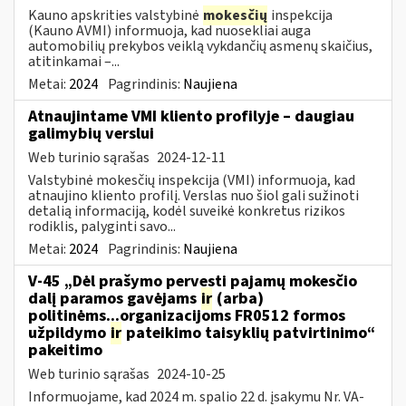
Kauno apskrities valstybinė
mokesčių
inspekcija
(Kauno AVMI) informuoja, kad nuosekliai auga
automobilių prekybos veiklą vykdančių asmenų skaičius,
atitinkamai –...
Metai:
2024
Pagrindinis:
Naujiena
Atnaujintame VMI kliento profilyje – daugiau
galimybių verslui
Web turinio sąrašas
2024-12-11
Valstybinė mokesčių inspekcija (VMI) informuoja, kad
atnaujino kliento profilį. Verslas nuo šiol gali sužinoti
detalią informaciją, kodėl suveikė konkretus rizikos
rodiklis, palyginti savo...
Metai:
2024
Pagrindinis:
Naujiena
V-45 „Dėl prašymo pervesti pajamų mokesčio
dalį paramos gavėjams
ir
(arba)
politinėms...organizacijoms FR0512 formos
užpildymo
ir
pateikimo taisyklių patvirtinimo“
pakeitimo
Web turinio sąrašas
2024-10-25
Informuojame, kad 2024 m. spalio 22 d. įsakymu Nr. VA-