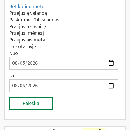
Bet kuriuo metu
Praėjusią valandą
Paskutines 24 valandas
Praėjusią savaitę
Praėjusį mėnesį
Praėjusiais metais
Laikotarpyje…
Nuo
Iki
Paieška