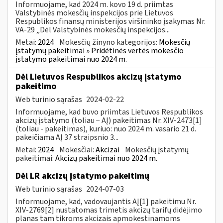
Informuojame, kad 2024 m. kovo 19 d. priimtas
Valstybinės mokesčių inspekcijos prie Lietuvos
Respublikos finansų ministerijos viršininko įsakymas Nr.
VA-29 „Dėl Valstybinės mokesčių inspekcijos...
Metai:
2024
Mokesčių žinyno kategorijos:
Mokesčių
įstatymų pakeitimai » Pridėtinės vertės mokesčio
įstatymo pakeitimai nuo 2024 m.
Dėl Lietuvos Respublikos akcizų įstatymo
pakeitimo
Web turinio sąrašas
2024-02-22
Informuojame, kad buvo priimtas Lietuvos Respublikos
akcizų įstatymo (toliau − AĮ) pakeitimas Nr. XIV-2473[1]
(toliau - pakeitimas), kuriuo: nuo 2024 m. vasario 21 d.
pakeičiama AĮ 37 straipsnio 3...
Metai:
2024
Mokesčiai:
Akcizai
Mokesčių įstatymų
pakeitimai:
Akcizų pakeitimai nuo 2024 m.
Dėl LR akcizų įstatymo pakeitimų
Web turinio sąrašas
2024-07-03
Informuojame, kad, vadovaujantis AĮ[1] pakeitimu Nr.
XIV-2769[2] nustatomas trimetis akcizų tarifų didėjimo
planas tam tikroms akcizais apmokestinamoms