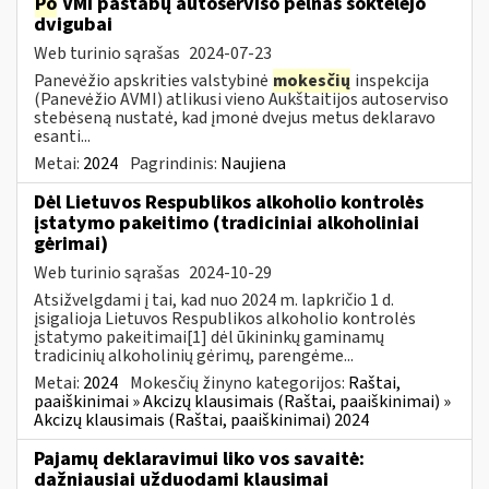
Po
VMI pastabų autoserviso pelnas šoktelėjo
dvigubai
Web turinio sąrašas
2024-07-23
Panevėžio apskrities valstybinė
mokesčių
inspekcija
(Panevėžio AVMI) atlikusi vieno Aukštaitijos autoserviso
stebėseną nustatė, kad įmonė dvejus metus deklaravo
esanti...
Metai:
2024
Pagrindinis:
Naujiena
Dėl Lietuvos Respublikos alkoholio kontrolės
įstatymo pakeitimo (tradiciniai alkoholiniai
gėrimai)
Web turinio sąrašas
2024-10-29
Atsižvelgdami į tai, kad nuo 2024 m. lapkričio 1 d.
įsigalioja Lietuvos Respublikos alkoholio kontrolės
įstatymo pakeitimai[1] dėl ūkininkų gaminamų
tradicinių alkoholinių gėrimų, parengėme...
Metai:
2024
Mokesčių žinyno kategorijos:
Raštai,
paaiškinimai » Akcizų klausimais (Raštai, paaiškinimai) »
Akcizų klausimais (Raštai, paaiškinimai) 2024
Pajamų deklaravimui liko vos savaitė:
dažniausiai užduodami klausimai