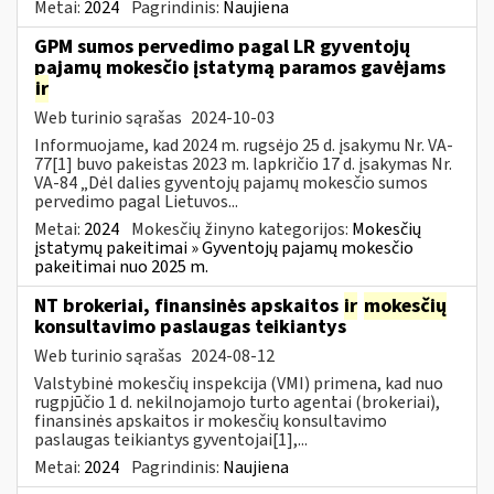
Metai:
2024
Pagrindinis:
Naujiena
GPM sumos pervedimo pagal LR gyventojų
pajamų mokesčio įstatymą paramos gavėjams
ir
Web turinio sąrašas
2024-10-03
Informuojame, kad 2024 m. rugsėjo 25 d. įsakymu Nr. VA-
77[1] buvo pakeistas 2023 m. lapkričio 17 d. įsakymas Nr.
VA-84 „Dėl dalies gyventojų pajamų mokesčio sumos
pervedimo pagal Lietuvos...
Metai:
2024
Mokesčių žinyno kategorijos:
Mokesčių
įstatymų pakeitimai » Gyventojų pajamų mokesčio
pakeitimai nuo 2025 m.
NT brokeriai, finansinės apskaitos
ir
mokesčių
konsultavimo paslaugas teikiantys
Web turinio sąrašas
2024-08-12
Valstybinė mokesčių inspekcija (VMI) primena, kad nuo
rugpjūčio 1 d. nekilnojamojo turto agentai (brokeriai),
finansinės apskaitos ir mokesčių konsultavimo
paslaugas teikiantys gyventojai[1],...
Metai:
2024
Pagrindinis:
Naujiena