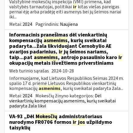
Valstybinė mokesčių inspekcija (VMI) primena, kad
valstybės tarnautojai, politikai
ir
kitas viešas pareigas
pernai ėję arba pradėję eiti asmenys bei jų šeimos nariai
iki...
Metai:
2024
Pagrindinis:
Naujiena
Informacinis pranešimas dėl vienkartinių
kompensacijų
asmenims
, kurių sveikatai
padaryta...žala likviduojant Černobylio AE
avarijos padarinius,
ir
jų šeimos nariams,
taip...pat
asmenims
, antrojo pasaulinio karo
ir
okupacijų metais išvežtiems priverstiniams
Web turinio sąrašas
2024-10-28
Informuojame, kad Lietuvos Respublikos Seimas 2024 m.
spalio 17 d. priėmė Lietuvos Respublikos vienkartinių
kompensacijų
asmenims
, kurių sveikatai padaryta žala...
Metai:
2024
Mokesčių žinyno kategorijos:
Dėl
vienkartinių kompensacijų asmenims, kurių sveikatai
padaryta žala likvi
VA-93 „Dėl
Mokesčių
administratoriaus
nurodymo FR0706 formos
ir
jos
užpildymo
taisyklių