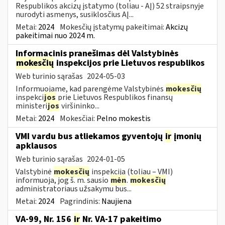
Respublikos akcizų įstatymo (toliau - AĮ) 52 straipsnyje
nurodyti asmenys, susiklosčius AĮ...
Metai:
2024
Mokesčių įstatymų pakeitimai:
Akcizų
pakeitimai nuo 2024 m.
Informacinis pranešimas dėl Valstybinės
mokesčių
inspekcijos prie Lietuvos respublikos
Web turinio sąrašas
2024-05-03
Informuojame, kad parengėme Valstybinės
mokesčių
inspekci
jos
prie Lietuvos Respublikos finansų
ministeri
jos
viršininko...
Metai:
2024
Mokesčiai:
Pelno mokestis
VMI vardu bus atliekamos gyventojų
ir
įmonių
apklausos
Web turinio sąrašas
2024-01-05
Valstybinė
mokesčių
inspekcija (toliau – VMI)
informuoja, jog š. m. sausio
mėn
.
mokesčių
administratoriaus užsakymu bus...
Metai:
2024
Pagrindinis:
Naujiena
VA-99, Nr. 156
ir
Nr. VA-17 pakeitimo