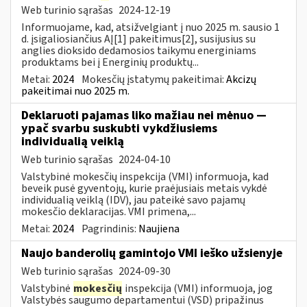
Web turinio sąrašas
2024-12-19
Informuojame, kad, atsižvelgiant į nuo 2025 m. sausio 1
d. įsigaliosiančius AĮ[1] pakeitimus[2], susijusius su
anglies dioksido dedamosios taikymu energiniams
produktams bei į Energinių produktų...
Metai:
2024
Mokesčių įstatymų pakeitimai:
Akcizų
pakeitimai nuo 2025 m.
Deklaruoti pajamas liko mažiau nei mėnuo —
ypač svarbu suskubti vykdžiusiems
individualią veiklą
Web turinio sąrašas
2024-04-10
Valstybinė mokesčių inspekcija (VMI) informuoja, kad
beveik pusė gyventojų, kurie praėjusiais metais vykdė
individualią veiklą (IDV), jau pateikė savo pajamų
mokesčio deklaracijas. VMI primena,...
Metai:
2024
Pagrindinis:
Naujiena
Naujo banderolių gamintojo VMI ieško užsienyje
Web turinio sąrašas
2024-09-30
Valstybinė
mokesčių
inspekcija (VMI) informuoja, jog
Valstybės saugumo departamentui (VSD) pripažinus