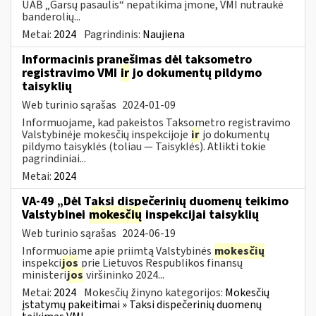
UAB „Garsų pasaulis“ nepatikima įmone, VMI nutraukė
banderolių...
Metai:
2024
Pagrindinis:
Naujiena
Informacinis pranešimas dėl taksometro
registravimo VMI
ir
jo dokumentų pildymo
taisyklių
Web turinio sąrašas
2024-01-09
Informuojame, kad pakeistos Taksometro registravimo
Valstybinėje mokesčių inspekcijoje
ir
jo dokumentų
pildymo taisyklės (toliau — Taisyklės). Atlikti tokie
pagrindiniai...
Metai:
2024
VA-49 „Dėl Taksi dispečerinių duomenų teikimo
Valstybinei
mokesčių
inspekcijai taisyklių
Web turinio sąrašas
2024-06-19
Informuojame apie priimtą Valstybinės
mokesčių
inspekci
jos
prie Lietuvos Respublikos finansų
ministeri
jos
viršininko 2024...
Metai:
2024
Mokesčių žinyno kategorijos:
Mokesčių
įstatymų pakeitimai » Taksi dispečerinių duomenų