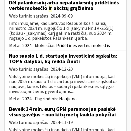
Dėl palankesnių arba nepalankesnių pridėtinės
vertės mokesčio
ir
akcizų grąžinimo
Web turinio sąrašas
2024-09-09
Informuojame, kad Lietuvos Respublikos finansų
ministro 2024 m. rugpjūčio 1 d. įsakymu Nr. 1K-265[1]
(toliau - Įsakymas) kurį galima rasti čia, nuo 2024 m.
rugsėjo 1 d. pakeistos Palankesnių arba...
Metai:
2024
Mokesčiai:
Pridėtinės vertės mokestis
Nuo sausio 1 d. startuoja investicinė sąskaita:
TOP 5 dalykai, ką reikia žinoti
Web turinio sąrašas
2024-12-20
Valstybinė mokesčių inspekcija (VMI) informuoja, kad
nuo 2025 m. sausio 1 d. startuoja investicinės sąskaitos
naujovė, kurios tikslas - sudaryti palankesnes sąlygas
investuojantiems gyventojams....
Metai:
2024
Pagrindinis:
Naujiena
Beveik 34 mln. eurų GPM paramos jau pasiekė
visus gavėjus – nuo kitų metų laukia pokyčiai
Web turinio sąrašas
2024-11-19
Valstybinė mokesčių inspekcija (VMI) informuoja, kad