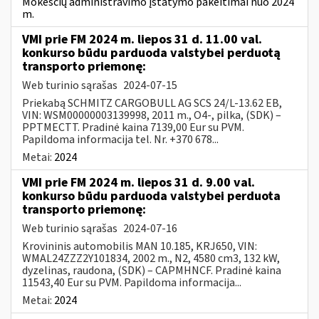
Mokesčių administravimo įstatymo pakeitimai nuo 2024
m.
VMI prie FM 2024 m. liepos 31 d. 11.00 val.
konkurso būdu parduoda valstybei perduotą
transporto priemonę:
Web turinio sąrašas
2024-07-15
Priekabą SCHMITZ CARGOBULL AG SCS 24/L-13.62 EB,
VIN: WSM00000003139998, 2011 m., O4-, pilka, (SDK) –
PPTMECTT. Pradinė kaina 7139,00 Eur su PVM.
Papildoma informacija tel. Nr. +370 678...
Metai:
2024
VMI prie FM 2024 m. liepos 31 d. 9.00 val.
konkurso būdu parduoda valstybei perduota
transporto priemonę:
Web turinio sąrašas
2024-07-16
Krovininis automobilis MAN 10.185, KRJ650, VIN:
WMAL24ZZZ2Y101834, 2002 m., N2, 4580 cm3, 132 kW,
dyzelinas, raudona, (SDK) – CAPMHNCF. Pradinė kaina
11543,40 Eur su PVM. Papildoma informacija...
Metai:
2024