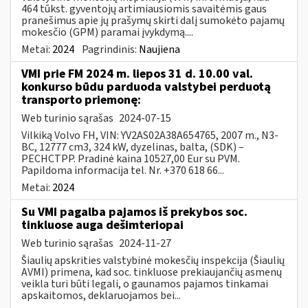
464 tūkst. gyventojų artimiausiomis savaitėmis gaus
pranešimus apie jų prašymų skirti dalį sumokėto pajamų
mokesčio (GPM) paramai įvykdymą....
Metai:
2024
Pagrindinis:
Naujiena
VMI prie FM 2024 m. liepos 31 d. 10.00 val.
konkurso būdu parduoda valstybei perduotą
transporto priemonę:
Web turinio sąrašas
2024-07-15
Vilkiką Volvo FH, VIN: YV2AS02A38A654765, 2007 m., N3-
BC, 12777 cm3, 324 kW, dyzelinas, balta, (SDK) –
PECHCTPP. Pradinė kaina 10527,00 Eur su PVM.
Papildoma informacija tel. Nr. +370 618 66...
Metai:
2024
Su VMI pagalba pajamos iš prekybos soc.
tinkluose auga dešimteriopai
Web turinio sąrašas
2024-11-27
Šiaulių apskrities valstybinė mokesčių inspekcija (Šiaulių
AVMI) primena, kad soc. tinkluose prekiaujančių asmenų
veikla turi būti legali, o gaunamos pajamos tinkamai
apskaitomos, deklaruojamos bei...