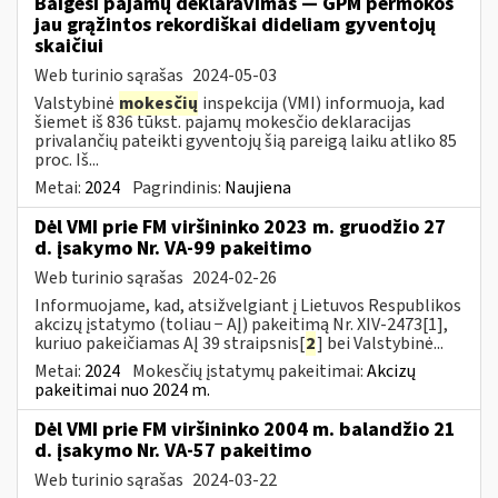
Baigėsi pajamų deklaravimas — GPM permokos
jau grąžintos rekordiškai dideliam gyventojų
skaičiui
Web turinio sąrašas
2024-05-03
Valstybinė
mokesčių
inspekcija (VMI) informuoja, kad
šiemet iš 836 tūkst. pajamų mokesčio deklaracijas
privalančių pateikti gyventojų šią pareigą laiku atliko 85
proc. Iš...
Metai:
2024
Pagrindinis:
Naujiena
Dėl VMI prie FM viršininko 2023 m. gruodžio 27
d. įsakymo Nr. VA-99 pakeitimo
Web turinio sąrašas
2024-02-26
Informuojame, kad, atsižvelgiant į Lietuvos Respublikos
akcizų įstatymo (toliau − AĮ) pakeitimą Nr. XIV-2473[1],
kuriuo pakeičiamas AĮ 39 straipsnis[
2
] bei Valstybinė...
Metai:
2024
Mokesčių įstatymų pakeitimai:
Akcizų
pakeitimai nuo 2024 m.
Dėl VMI prie FM viršininko 2004 m. balandžio 21
d. įsakymo Nr. VA-57 pakeitimo
Web turinio sąrašas
2024-03-22