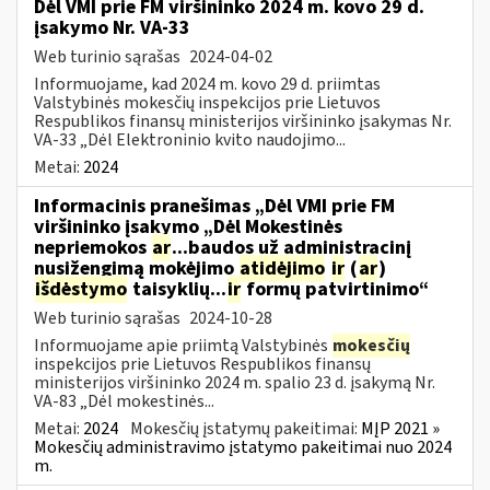
Dėl VMI prie FM viršininko 2024 m. kovo 29 d.
įsakymo Nr. VA-33
Web turinio sąrašas
2024-04-02
Informuojame, kad 2024 m. kovo 29 d. priimtas
Valstybinės mokesčių inspekcijos prie Lietuvos
Respublikos finansų ministerijos viršininko įsakymas Nr.
VA-33 „Dėl Elektroninio kvito naudojimo...
Metai:
2024
Informacinis pranešimas „Dėl VMI prie FM
viršininko įsakymo „Dėl Mokestinės
nepriemokos
ar
...baudos už administracinį
nusižengimą mokėjimo
atidėjimo
ir
(
ar
)
išdėstymo
taisyklių...
ir
formų patvirtinimo“
Web turinio sąrašas
2024-10-28
Informuojame apie priimtą Valstybinės
mokesčių
inspekcijos prie Lietuvos Respublikos finansų
ministerijos viršininko 2024 m. spalio 23 d. įsakymą Nr.
VA-83 „Dėl mokestinės...
Metai:
2024
Mokesčių įstatymų pakeitimai:
MĮP 2021 »
Mokesčių administravimo įstatymo pakeitimai nuo 2024
m.