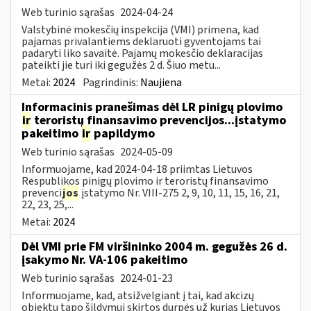
Web turinio sąrašas
2024-04-24
Valstybinė mokesčių inspekcija (VMI) primena, kad
pajamas privalantiems deklaruoti gyventojams tai
padaryti liko savaitė. Pajamų mokesčio deklaracijas
pateikti jie turi iki gegužės 2 d. Šiuo metu...
Metai:
2024
Pagrindinis:
Naujiena
Informacinis pranešimas dėl LR pinigų plovimo
ir
teroristų finansavimo prevencijos...įstatymo
pakeitimo
ir
papildymo
Web turinio sąrašas
2024-05-09
Informuojame, kad 2024-04-18 priimtas Lietuvos
Respublikos pinigų plovimo ir teroristų finansavimo
prevenci
jos
įstatymo Nr. VIII-275 2, 9, 10, 11, 15, 16, 21,
22, 23, 25,...
Metai:
2024
Dėl VMI prie FM viršininko 2004 m. gegužės 26 d.
įsakymo Nr. VA-106 pakeitimo
Web turinio sąrašas
2024-01-23
Informuojame, kad, atsižvelgiant į tai, kad akcizų
objektu tapo šildymui skirtos durpės už kurias Lietuvos