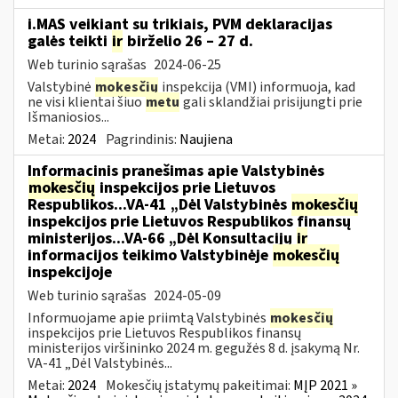
i.MAS veikiant su trikiais, PVM deklaracijas
galės teikti
ir
birželio 26 – 27 d.
Web turinio sąrašas
2024-06-25
Valstybinė
mokesčių
inspekcija (VMI) informuoja, kad
ne visi klientai šiuo
metu
gali sklandžiai prisijungti prie
Išmaniosios...
Metai:
2024
Pagrindinis:
Naujiena
Informacinis pranešimas apie Valstybinės
mokesčių
inspekcijos prie Lietuvos
Respublikos...VA-41 „Dėl Valstybinės
mokesčių
inspekcijos prie Lietuvos Respublikos finansų
ministerijos...VA-66 „Dėl Konsultacijų
ir
informacijos teikimo Valstybinėje
mokesčių
inspekcijoje
Web turinio sąrašas
2024-05-09
Informuojame apie priimtą Valstybinės
mokesčių
inspekcijos prie Lietuvos Respublikos finansų
ministerijos viršininko 2024 m. gegužės 8 d. įsakymą Nr.
VA-41 „Dėl Valstybinės...
Metai:
2024
Mokesčių įstatymų pakeitimai:
MĮP 2021 »