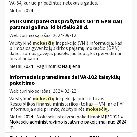
VA-64, kuriuo pripažintas netekusiu galios...
Metai:
2024
Patikslinti pateiktus prašymus skirti GPM dalį
paramai galima iki birželio 30 d.
Web turinio sąrašas
2024-06-12
Valstybinė
mokesčių
inspekcija (VMI) informuoja, kad
pirmosios gyventojų skirtos pajamų mokesčio (GPM)
dalies sumos gavėjus pasieks jau liepą, kiti pervedimai
bus atliekami...
Metai:
2024
Pagrindinis:
Naujiena
Informacinis pranešimas dėl VA-102 taisyklių
pakeitimo
Web turinio sąrašas
2024-02-22
Valstybinė
mokesčių
inspekcija prie Lietuvos
Respublikos finansų ministerijos (toliau ― VMI prie FM)
informuoja apie priimtą Valstybinės
mokesčių
...
Metai:
2024
Mokesčių įstatymų pakeitimai:
MĮP 2021 »
Mokesčių administravimo įstatymo pakeitimai nuo 2024
m.