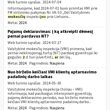
Web turinio sąrašas
2024-07-04
Informuojame, kad 2024-07-01 buvo priimtas VMI prie
FM viršininko įsakymas Nr. VA-53 „Dėl Valstybinės
mokesčių
inspekci
jos
prie Lietuvos...
Metai:
2024
Pajamų deklaravimas: į ką atkreipti dėmesį
pernai pardavus NT?
Web turinio sąrašas
2024-03-27
Valstybinė mokesčių inspekcija (VMI) primena, kad
pernai nekilnojamąjį turtą (NT) pardavę gyventojai iki
gegužės
2
d. turi įsivertinti,
ar
dėl šių...
Metai:
2024
Pagrindinis:
Naujiena
Nuo birželio keičiasi VMI klientų aptarnavimo
padalinių darbo laikas
Web turinio sąrašas
2024-05-30
Valstybinė mokesčių inspekcija (toliau – VMI)
informuoja, kad pasibaigus intensyviam gyventojų
pajamų deklaravimo periodui, nuo birželio mėnesio
keičiasi VMI klientų aptarnavimo padalinių darbo...
Metai:
2024
Pagrindinis:
Naujiena