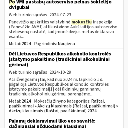
Po
VMI pastabų autoserviso pelnas šoktelėjo
dvigubai
Web turinio sąrašas
2024-07-23
Panevėžio apskrities valstybinė
mokesčių
inspekcija
(Panevėžio AVMI) atlikusi vieno Aukštaitijos autoserviso
stebėseną nustatė, kad įmonė dvejus metus deklaravo
esanti...
Metai:
2024
Pagrindinis:
Naujiena
Dėl Lietuvos Respublikos alkoholio kontrolės
įstatymo pakeitimo (tradiciniai alkoholiniai
gėrimai)
Web turinio sąrašas
2024-10-29
Atsižvelgdami į tai, kad nuo 2024 m. lapkričio 1 d.
įsigalioja Lietuvos Respublikos alkoholio kontrolės
įstatymo pakeitimai[1] dėl ūkininkų gaminamų
tradicinių alkoholinių gėrimų, parengėme...
Metai:
2024
Mokesčių žinyno kategorijos:
Raštai,
paaiškinimai » Akcizų klausimais (Raštai, paaiškinimai) »
Akcizų klausimais (Raštai, paaiškinimai) 2024
Pajamų deklaravimui liko vos savaitė:
dažniausiai užduodami klausimai