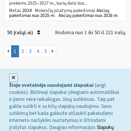
prekėms 2025–2027 m., kurių dalis bus...
Metai:
2024
Mokesčių įstatymų pakeitimai:
Akcizų
pakeitimai nuo 2025 m.
Akcizų pakeitimai nuo 2026 m.
50 Įrašų(-ai)
Rodoma nuo 1 iki 50 iš 221 irašų.
1
2
3
4
5
Uždaryti
Šioje svetainėje naudojami slapukai
(angl.
cookies). Būtinieji slapukai įdiegiami automatiškai
ir jiems nėra reikalingas Jūsų sutikimas. Taip pat
galite sutikti ir su kitų slapukų naudojimu. Savo
sutikimą bet kada galėsite atšaukti pakeisdami
interneto naršyklės nustatymus ir ištrindami
įrašytus slapukus. Daugiau informacijos
Slapukų