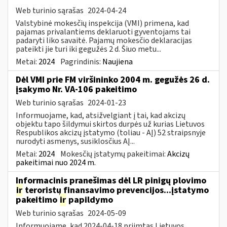
Web turinio sąrašas
2024-04-24
Valstybinė mokesčių inspekcija (VMI) primena, kad
pajamas privalantiems deklaruoti gyventojams tai
padaryti liko savaitė. Pajamų mokesčio deklaracijas
pateikti jie turi iki gegužės 2 d. Šiuo metu...
Metai:
2024
Pagrindinis:
Naujiena
Dėl VMI prie FM viršininko 2004 m. gegužės 26 d.
įsakymo Nr. VA-106 pakeitimo
Web turinio sąrašas
2024-01-23
Informuojame, kad, atsižvelgiant į tai, kad akcizų
objektu tapo šildymui skirtos durpės už kurias Lietuvos
Respublikos akcizų įstatymo (toliau - AĮ) 52 straipsnyje
nurodyti asmenys, susiklosčius AĮ...
Metai:
2024
Mokesčių įstatymų pakeitimai:
Akcizų
pakeitimai nuo 2024 m.
Informacinis pranešimas dėl LR pinigų plovimo
ir
teroristų finansavimo prevencijos...įstatymo
pakeitimo
ir
papildymo
Web turinio sąrašas
2024-05-09
Informuojame, kad 2024-04-18 priimtas Lietuvos