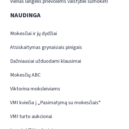
Vienas langelis prievolėms valstybei sumokėti
NAUDINGA
Mokesčiai ir jų dydžiai
Atsiskaitymas grynaisiais pinigais
Dažniausiai užduodami klausimai
Mokesčių ABC
Viktorina moksleiviams
VMI kviečia į „Pasimatymą su mokesčiais“
VMI turto aukcionai