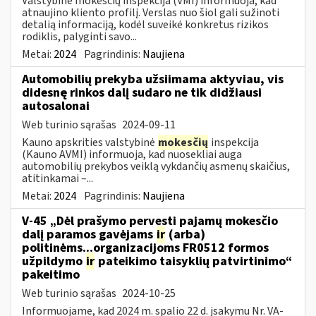
Valstybinė mokesčių inspekcija (VMI) informuoja, kad
atnaujino kliento profilį. Verslas nuo šiol gali sužinoti
detalią informaciją, kodėl suveikė konkretus rizikos
rodiklis, palyginti savo...
Metai:
2024
Pagrindinis:
Naujiena
Automobilių prekyba užsiimama aktyviau, vis
didesnę rinkos dalį sudaro ne tik didžiausi
autosalonai
Web turinio sąrašas
2024-09-11
Kauno apskrities valstybinė
mokesčių
inspekcija
(Kauno AVMI) informuoja, kad nuosekliai auga
automobilių prekybos veiklą vykdančių asmenų skaičius,
atitinkamai –...
Metai:
2024
Pagrindinis:
Naujiena
V-45 „Dėl prašymo pervesti pajamų mokesčio
dalį paramos gavėjams
ir
(arba)
politinėms...organizacijoms FR0512 formos
užpildymo
ir
pateikimo taisyklių patvirtinimo“
pakeitimo
Web turinio sąrašas
2024-10-25
Informuojame, kad 2024 m. spalio 22 d. įsakymu Nr. VA-