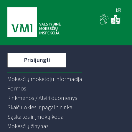
Prisijungti
Mokesčių mokėtojų informacija
Formos
Rinkmenos / Atviri duomenys
Skaičiuoklės ir pagalbininkai
Sąskaitos ir įmokų kodai
Mokesčių žinynas