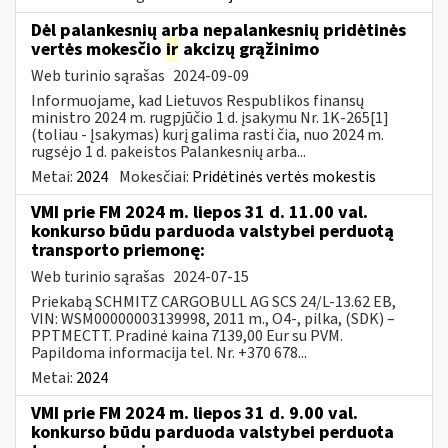
Dėl palankesnių arba nepalankesnių pridėtinės
vertės mokesčio
ir
akcizų grąžinimo
Web turinio sąrašas
2024-09-09
Informuojame, kad Lietuvos Respublikos finansų
ministro 2024 m. rugpjūčio 1 d. įsakymu Nr. 1K-265[1]
(toliau - Įsakymas) kurį galima rasti čia, nuo 2024 m.
rugsėjo 1 d. pakeistos Palankesnių arba...
Metai:
2024
Mokesčiai:
Pridėtinės vertės mokestis
VMI prie FM 2024 m. liepos 31 d. 11.00 val.
konkurso būdu parduoda valstybei perduotą
transporto priemonę:
Web turinio sąrašas
2024-07-15
Priekabą SCHMITZ CARGOBULL AG SCS 24/L-13.62 EB,
VIN: WSM00000003139998, 2011 m., O4-, pilka, (SDK) –
PPTMECTT. Pradinė kaina 7139,00 Eur su PVM.
Papildoma informacija tel. Nr. +370 678...
Metai:
2024
VMI prie FM 2024 m. liepos 31 d. 9.00 val.
konkurso būdu parduoda valstybei perduota