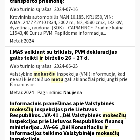
transporto priemonę:
Web turinio sąrašas
2024-07-16
Krovininis automobilis MAN 10.185, KRJ650, VIN:
WMAL24ZZZ2Y101834, 2002 m., N2, 4580 cm3, 132 kW,
dyzelinas, raudona, (SDK) – CAPMHNCF. Pradinė kaina
11543,40 Eur su PVM. Papildoma informacija...
Metai:
2024
i.MAS veikiant su trikiais, PVM deklaracijas
galės teikti
ir
birželio 26 – 27 d.
Web turinio sąrašas
2024-06-25
Valstybinė
mokesčių
inspekcija (VMI) informuoja, kad
ne visi klientai šiuo
metu
gali sklandžiai prisijungti prie
Išmaniosios...
Metai:
2024
Pagrindinis:
Naujiena
Informacinis pranešimas apie Valstybinės
mokesčių
inspekcijos prie Lietuvos
Respublikos...VA-41 „Dėl Valstybinės
mokesčių
inspekcijos prie Lietuvos Respublikos finansų
ministerijos...VA-66 „Dėl Konsultacijų
ir
informacijos teikimo Valstybinėje
mokesčių
inspekcijoje