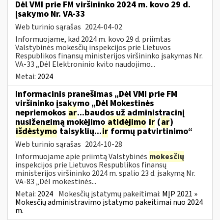
Dėl VMI prie FM viršininko 2024 m. kovo 29 d.
įsakymo Nr. VA-33
Web turinio sąrašas
2024-04-02
Informuojame, kad 2024 m. kovo 29 d. priimtas
Valstybinės mokesčių inspekcijos prie Lietuvos
Respublikos finansų ministerijos viršininko įsakymas Nr.
VA-33 „Dėl Elektroninio kvito naudojimo...
Metai:
2024
Informacinis pranešimas „Dėl VMI prie FM
viršininko įsakymo „Dėl Mokestinės
nepriemokos
ar
...baudos už administracinį
nusižengimą mokėjimo
atidėjimo
ir
(
ar
)
išdėstymo
taisyklių...
ir
formų patvirtinimo“
Web turinio sąrašas
2024-10-28
Informuojame apie priimtą Valstybinės
mokesčių
inspekcijos prie Lietuvos Respublikos finansų
ministerijos viršininko 2024 m. spalio 23 d. įsakymą Nr.
VA-83 „Dėl mokestinės...
Metai:
2024
Mokesčių įstatymų pakeitimai:
MĮP 2021 »
Mokesčių administravimo įstatymo pakeitimai nuo 2024
m.