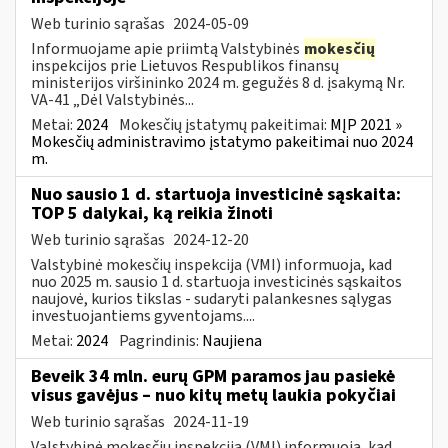
Web turinio sąrašas
2024-05-09
Informuojame apie priimtą Valstybinės
mokesčių
inspekcijos prie Lietuvos Respublikos finansų
ministerijos viršininko 2024 m. gegužės 8 d. įsakymą Nr.
VA-41 „Dėl Valstybinės...
Metai:
2024
Mokesčių įstatymų pakeitimai:
MĮP 2021 »
Mokesčių administravimo įstatymo pakeitimai nuo 2024
m.
Nuo sausio 1 d. startuoja investicinė sąskaita:
TOP 5 dalykai, ką reikia žinoti
Web turinio sąrašas
2024-12-20
Valstybinė mokesčių inspekcija (VMI) informuoja, kad
nuo 2025 m. sausio 1 d. startuoja investicinės sąskaitos
naujovė, kurios tikslas - sudaryti palankesnes sąlygas
investuojantiems gyventojams....
Metai:
2024
Pagrindinis:
Naujiena
Beveik 34 mln. eurų GPM paramos jau pasiekė
visus gavėjus – nuo kitų metų laukia pokyčiai
Web turinio sąrašas
2024-11-19
Valstybinė mokesčių inspekcija (VMI) informuoja, kad