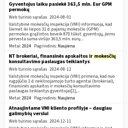
Gyventojus laiku pasiekė 363,5 mln. Eur GPM
permokų
Web turinio sąrašas
2024-08-01
Valstybinė mokesčių inspekcija (VMI) informuoja, kad
šiemet iki liepos 31 d. pajamų mokesčio (GPM)
permokos grąžintos beveik 870 tūkst. gyventojų, jiems
pervesta suma viršijo 363,5 mln. eurų....
Metai:
2024
Pagrindinis:
Naujiena
NT brokeriai, finansinės apskaitos
ir
mokesčių
konsultavimo paslaugas teikiantys
Web turinio sąrašas
2024-08-12
Valstybinė mokesčių inspekcija (VMI) primena, kad nuo
rugpjūčio 1 d. nekilnojamojo turto agentai (brokeriai),
finansinės apskaitos ir mokesčių konsultavimo
paslaugas teikiantys gyventojai[1],...
Metai:
2024
Pagrindinis:
Naujiena
Atnaujintame VMI kliento profilyje – daugiau
galimybių verslui
Web turinio sąrašas
2024-12-11