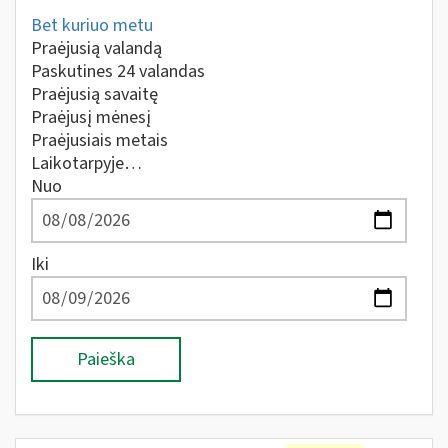
Bet kuriuo metu
Praėjusią valandą
Paskutines 24 valandas
Praėjusią savaitę
Praėjusį mėnesį
Praėjusiais metais
Laikotarpyje…
Nuo
Iki
Paieška