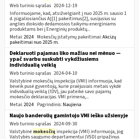
Web turinio sąrašas
2024-12-19
Informuojame, kad, atsižvelgiant į nuo 2025 m. sausio 1
d. įsigaliosiančius AĮ[1] pakeitimus[2], susijusius su
anglies dioksido dedamosios taikymu energiniams
produktams bei į Energinių produktų...
Metai:
2024
Mokesčių įstatymų pakeitimai:
Akcizų
pakeitimai nuo 2025 m.
Deklaruoti pajamas liko mažiau nei mėnuo —
ypač svarbu suskubti vykdžiusiems
individualią veiklą
Web turinio sąrašas
2024-04-10
Valstybinė mokesčių inspekcija (VMI) informuoja, kad
beveik pusė gyventojų, kurie praėjusiais metais vykdė
individualią veiklą (IDV), jau pateikė savo pajamų
mokesčio deklaracijas. VMI primena,...
Metai:
2024
Pagrindinis:
Naujiena
Naujo banderolių gamintojo VMI ieško užsienyje
Web turinio sąrašas
2024-09-30
Valstybinė
mokesčių
inspekcija (VMI) informuoja, jog
Valstybės saugumo departamentui (VSD) pripažinus