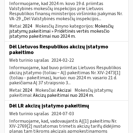
Informuojame, kad 2024 m. kovo 19 d. priimtas
Valstybinės mokesčių inspekcijos prie Lietuvos
Respublikos finansų ministerijos viršininko įsakymas Nr.
VA-29 „Dėl Valstybinės mokesčių inspekcijos...
Metai:
2024
Mokesčių žinyno kategorijos:
Mokesčių
įstatymų pakeitimai » Pridėtinės vertės mokesčio
įstatymo pakeitimai nuo 2024 m.
Dėl Lietuvos Respublikos akcizų įstatymo
pakeitimo
Web turinio sąrašas
2024-02-22
Informuojame, kad buvo priimtas Lietuvos Respublikos
akcizų įstatymo (toliau − AĮ) pakeitimas Nr. XIV-2473[1]
(toliau - pakeitimas), kuriuo: nuo 2024 m. vasario 21 d.
pakeičiama AĮ 37 straipsnio 3...
Metai:
2024
Mokesčiai:
Akcizai
Mokesčių įstatymų
pakeitimai:
Akcizų pakeitimai nuo 2024 m.
Dėl LR akcizų įstatymo pakeitimų
Web turinio sąrašas
2024-07-03
Informuojame, kad, vadovaujantis AĮ[1] pakeitimu Nr.
XIV-2769[2] nustatomas trimetis akcizų tarifų didėjimo
planas tam tikroms akcizais apmokestinamoms