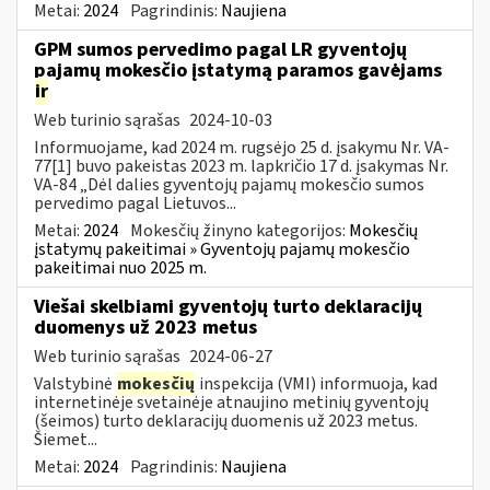
Metai:
2024
Pagrindinis:
Naujiena
GPM sumos pervedimo pagal LR gyventojų
pajamų mokesčio įstatymą paramos gavėjams
ir
Web turinio sąrašas
2024-10-03
Informuojame, kad 2024 m. rugsėjo 25 d. įsakymu Nr. VA-
77[1] buvo pakeistas 2023 m. lapkričio 17 d. įsakymas Nr.
VA-84 „Dėl dalies gyventojų pajamų mokesčio sumos
pervedimo pagal Lietuvos...
Metai:
2024
Mokesčių žinyno kategorijos:
Mokesčių
įstatymų pakeitimai » Gyventojų pajamų mokesčio
pakeitimai nuo 2025 m.
Viešai skelbiami gyventojų turto deklaracijų
duomenys už 2023 metus
Web turinio sąrašas
2024-06-27
Valstybinė
mokesčių
inspekcija (VMI) informuoja, kad
internetinėje svetainėje atnaujino metinių gyventojų
(šeimos) turto deklaracijų duomenis už 2023 metus.
Šiemet...
Metai:
2024
Pagrindinis:
Naujiena