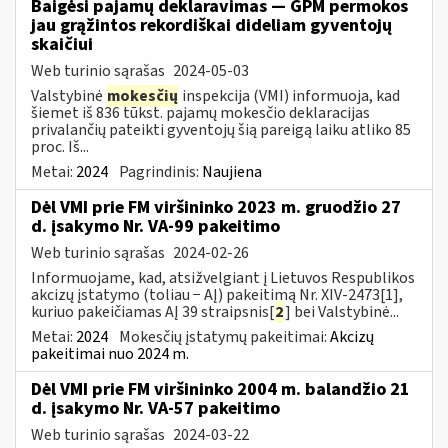
Baigėsi pajamų deklaravimas — GPM permokos
jau grąžintos rekordiškai dideliam gyventojų
skaičiui
Web turinio sąrašas
2024-05-03
Valstybinė
mokesčių
inspekcija (VMI) informuoja, kad
šiemet iš 836 tūkst. pajamų mokesčio deklaracijas
privalančių pateikti gyventojų šią pareigą laiku atliko 85
proc. Iš...
Metai:
2024
Pagrindinis:
Naujiena
Dėl VMI prie FM viršininko 2023 m. gruodžio 27
d. įsakymo Nr. VA-99 pakeitimo
Web turinio sąrašas
2024-02-26
Informuojame, kad, atsižvelgiant į Lietuvos Respublikos
akcizų įstatymo (toliau − AĮ) pakeitimą Nr. XIV-2473[1],
kuriuo pakeičiamas AĮ 39 straipsnis[
2
] bei Valstybinė...
Metai:
2024
Mokesčių įstatymų pakeitimai:
Akcizų
pakeitimai nuo 2024 m.
Dėl VMI prie FM viršininko 2004 m. balandžio 21
d. įsakymo Nr. VA-57 pakeitimo
Web turinio sąrašas
2024-03-22