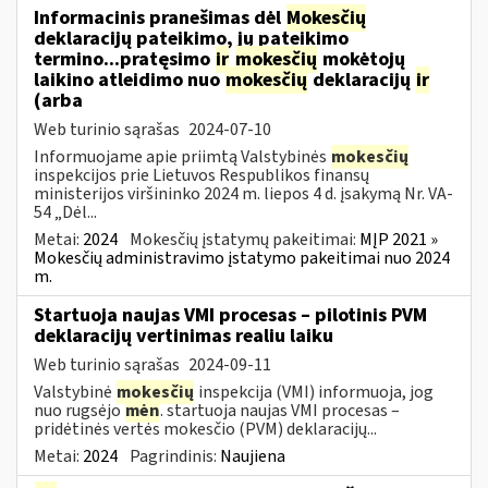
Informacinis pranešimas dėl
Mokesčių
deklaracijų pateikimo, jų pateikimo
termino...pratęsimo
ir
mokesčių
mokėtojų
laikino atleidimo nuo
mokesčių
deklaracijų
ir
(arba
Web turinio sąrašas
2024-07-10
Informuojame apie priimtą Valstybinės
mokesčių
inspekcijos prie Lietuvos Respublikos finansų
ministerijos viršininko 2024 m. liepos 4 d. įsakymą Nr. VA-
54 „Dėl...
Metai:
2024
Mokesčių įstatymų pakeitimai:
MĮP 2021 »
Mokesčių administravimo įstatymo pakeitimai nuo 2024
m.
Startuoja naujas VMI procesas – pilotinis PVM
deklaracijų vertinimas realiu laiku
Web turinio sąrašas
2024-09-11
Valstybinė
mokesčių
inspekcija (VMI) informuoja, jog
nuo rugsėjo
mėn
. startuoja naujas VMI procesas –
pridėtinės vertės mokesčio (PVM) deklaracijų...
Metai:
2024
Pagrindinis:
Naujiena