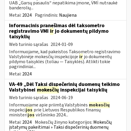
UAB „Garsų pasaulis“ nepatikima įmone, VMI nutraukė
banderolių...
Metai:
2024
Pagrindinis:
Naujiena
Informacinis pranešimas dėl taksometro
registravimo VMI
ir
jo dokumentų pildymo
taisyklių
Web turinio sąrašas
2024-01-09
Informuojame, kad pakeistos Taksometro registravimo
Valstybinėje mokesčių inspekcijoje
ir
jo dokumentų
pildymo taisyklės (toliau — Taisyklės). Atlikti tokie
pagrindiniai...
Metai:
2024
VA-49 „Dėl Taksi dispečerinių duomenų teikimo
Valstybinei
mokesčių
inspekcijai taisyklių
Web turinio sąrašas
2024-06-19
Informuojame apie priimtą Valstybinės
mokesčių
inspekci
jos
prie Lietuvos Respublikos finansų
ministeri
jos
viršininko 2024...
Metai:
2024
Mokesčių žinyno kategorijos:
Mokesčių
įstatymų pakeitimai » Taksi dispečerinių duomenų