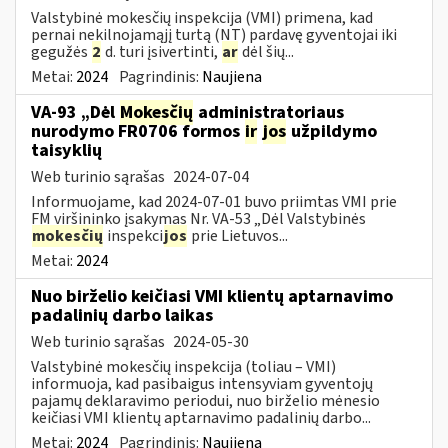
Valstybinė mokesčių inspekcija (VMI) primena, kad
pernai nekilnojamąjį turtą (NT) pardavę gyventojai iki
gegužės
2
d. turi įsivertinti,
ar
dėl šių...
Metai:
2024
Pagrindinis:
Naujiena
VA-93 „Dėl
Mokesčių
administratoriaus
nurodymo FR0706 formos
ir
jos
užpildymo
taisyklių
Web turinio sąrašas
2024-07-04
Informuojame, kad 2024-07-01 buvo priimtas VMI prie
FM viršininko įsakymas Nr. VA-53 „Dėl Valstybinės
mokesčių
inspekci
jos
prie Lietuvos...
Metai:
2024
Nuo birželio keičiasi VMI klientų aptarnavimo
padalinių darbo laikas
Web turinio sąrašas
2024-05-30
Valstybinė mokesčių inspekcija (toliau – VMI)
informuoja, kad pasibaigus intensyviam gyventojų
pajamų deklaravimo periodui, nuo birželio mėnesio
keičiasi VMI klientų aptarnavimo padalinių darbo...
Metai:
2024
Pagrindinis:
Naujiena