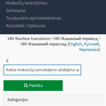
Mokesčių kalendorius
Seminarai
Tarptautinis apmokestinimas
Kontaktai / Apklausa
VMI Machine translation / VMI Машинный перевод /
VMI Машинний переклад (
English
,
Русский
,
Українська
)
Paieška
Kategorijos