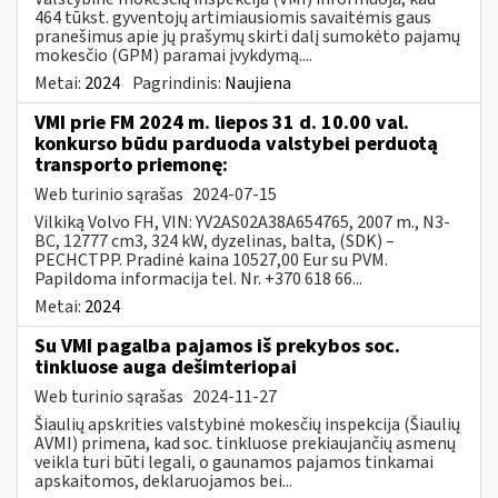
464 tūkst. gyventojų artimiausiomis savaitėmis gaus
pranešimus apie jų prašymų skirti dalį sumokėto pajamų
mokesčio (GPM) paramai įvykdymą....
Metai:
2024
Pagrindinis:
Naujiena
VMI prie FM 2024 m. liepos 31 d. 10.00 val.
konkurso būdu parduoda valstybei perduotą
transporto priemonę:
Web turinio sąrašas
2024-07-15
Vilkiką Volvo FH, VIN: YV2AS02A38A654765, 2007 m., N3-
BC, 12777 cm3, 324 kW, dyzelinas, balta, (SDK) –
PECHCTPP. Pradinė kaina 10527,00 Eur su PVM.
Papildoma informacija tel. Nr. +370 618 66...
Metai:
2024
Su VMI pagalba pajamos iš prekybos soc.
tinkluose auga dešimteriopai
Web turinio sąrašas
2024-11-27
Šiaulių apskrities valstybinė mokesčių inspekcija (Šiaulių
AVMI) primena, kad soc. tinkluose prekiaujančių asmenų
veikla turi būti legali, o gaunamos pajamos tinkamai
apskaitomos, deklaruojamos bei...