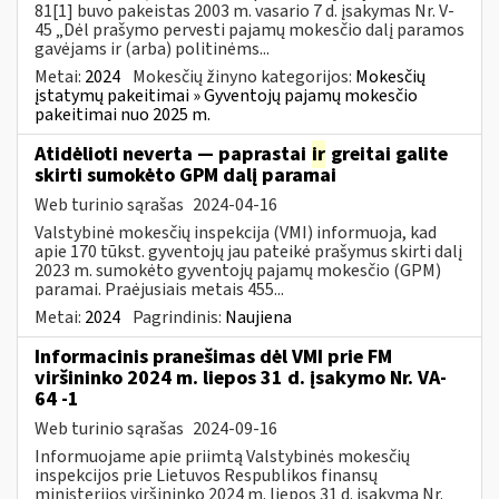
81[1] buvo pakeistas 2003 m. vasario 7 d. įsakymas Nr. V-
45 „Dėl prašymo pervesti pajamų mokesčio dalį paramos
gavėjams ir (arba) politinėms...
Metai:
2024
Mokesčių žinyno kategorijos:
Mokesčių
įstatymų pakeitimai » Gyventojų pajamų mokesčio
pakeitimai nuo 2025 m.
Atidėlioti neverta — paprastai
ir
greitai galite
skirti sumokėto GPM dalį paramai
Web turinio sąrašas
2024-04-16
Valstybinė mokesčių inspekcija (VMI) informuoja, kad
apie 170 tūkst. gyventojų jau pateikė prašymus skirti dalį
2023 m. sumokėto gyventojų pajamų mokesčio (GPM)
paramai. Praėjusiais metais 455...
Metai:
2024
Pagrindinis:
Naujiena
Informacinis pranešimas dėl VMI prie FM
viršininko 2024 m. liepos 31 d. įsakymo Nr. VA-
64 -1
Web turinio sąrašas
2024-09-16
Informuojame apie priimtą Valstybinės mokesčių
inspekcijos prie Lietuvos Respublikos finansų
ministerijos viršininko 2024 m. liepos 31 d. įsakymą Nr.