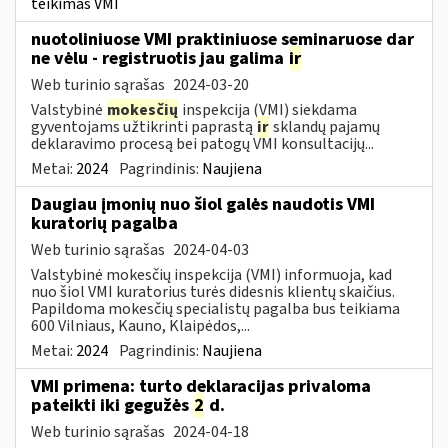
teikimas VMI
nuotoliniuose VMI praktiniuose seminaruose dar
ne vėlu - registruotis jau galima
ir
Web turinio sąrašas
2024-03-20
Valstybinė
mokesčių
inspekcija (VMI) siekdama
gyventojams užtikrinti paprastą
ir
sklandų pajamų
deklaravimo procesą bei patogų VMI konsultacijų...
Metai:
2024
Pagrindinis:
Naujiena
Daugiau įmonių nuo šiol galės naudotis VMI
kuratorių pagalba
Web turinio sąrašas
2024-04-03
Valstybinė mokesčių inspekcija (VMI) informuoja, kad
nuo šiol VMI kuratorius turės didesnis klientų skaičius.
Papildoma mokesčių specialistų pagalba bus teikiama
600 Vilniaus, Kauno, Klaipėdos,...
Metai:
2024
Pagrindinis:
Naujiena
VMI primena: turto deklaracijas privaloma
pateikti iki gegužės
2
d.
Web turinio sąrašas
2024-04-18