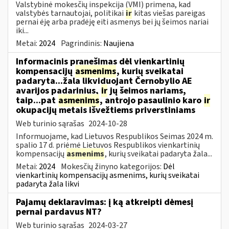
Valstybinė mokesčių inspekcija (VMI) primena, kad
valstybės tarnautojai, politikai
ir
kitas viešas pareigas
pernai ėję arba pradėję eiti asmenys bei jų šeimos nariai
iki...
Metai:
2024
Pagrindinis:
Naujiena
Informacinis pranešimas dėl vienkartinių
kompensacijų
asmenims
, kurių sveikatai
padaryta...žala likviduojant Černobylio AE
avarijos padarinius,
ir
jų šeimos nariams,
taip...pat
asmenims
, antrojo pasaulinio karo
ir
okupacijų metais išvežtiems priverstiniams
Web turinio sąrašas
2024-10-28
Informuojame, kad Lietuvos Respublikos Seimas 2024 m.
spalio 17 d. priėmė Lietuvos Respublikos vienkartinių
kompensacijų
asmenims
, kurių sveikatai padaryta žala...
Metai:
2024
Mokesčių žinyno kategorijos:
Dėl
vienkartinių kompensacijų asmenims, kurių sveikatai
padaryta žala likvi
Pajamų deklaravimas: į ką atkreipti dėmesį
pernai pardavus NT?
Web turinio sąrašas
2024-03-27