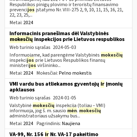
Respublikos pinigų plovimo ir teroristų finansavimo
prevenci
jos
įstatymo Nr. VIII-275 2, 9, 10, 11, 15, 16, 21,
22, 23, 25,...
Metai:
2024
Informacinis pranešimas dėl Valstybinės
mokesčių
inspekcijos prie Lietuvos respublikos
Web turinio sąrašas
2024-05-03
Informuojame, kad parengėme Valstybinės
mokesčių
inspekci
jos
prie Lietuvos Respublikos finansų
ministeri
jos
viršininko...
Metai:
2024
Mokesčiai:
Pelno mokestis
VMI vardu bus atliekamos gyventojų
ir
įmonių
apklausos
Web turinio sąrašas
2024-01-05
Valstybinė
mokesčių
inspekcija (toliau – VMI)
informuoja, jog š. m. sausio
mėn
.
mokesčių
administratoriaus užsakymu bus...
Metai:
2024
Pagrindinis:
Naujiena
VA-99, Nr. 156
ir
Nr. VA-17 pakeitimo