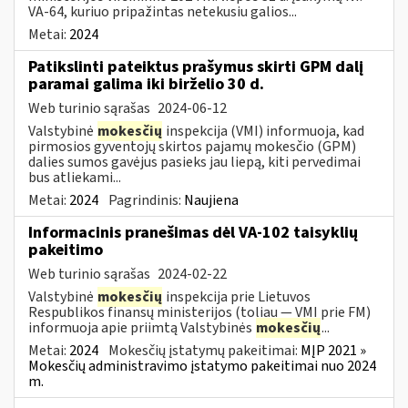
VA-64, kuriuo pripažintas netekusiu galios...
Metai:
2024
Patikslinti pateiktus prašymus skirti GPM dalį
paramai galima iki birželio 30 d.
Web turinio sąrašas
2024-06-12
Valstybinė
mokesčių
inspekcija (VMI) informuoja, kad
pirmosios gyventojų skirtos pajamų mokesčio (GPM)
dalies sumos gavėjus pasieks jau liepą, kiti pervedimai
bus atliekami...
Metai:
2024
Pagrindinis:
Naujiena
Informacinis pranešimas dėl VA-102 taisyklių
pakeitimo
Web turinio sąrašas
2024-02-22
Valstybinė
mokesčių
inspekcija prie Lietuvos
Respublikos finansų ministerijos (toliau ― VMI prie FM)
informuoja apie priimtą Valstybinės
mokesčių
...
Metai:
2024
Mokesčių įstatymų pakeitimai:
MĮP 2021 »
Mokesčių administravimo įstatymo pakeitimai nuo 2024
m.