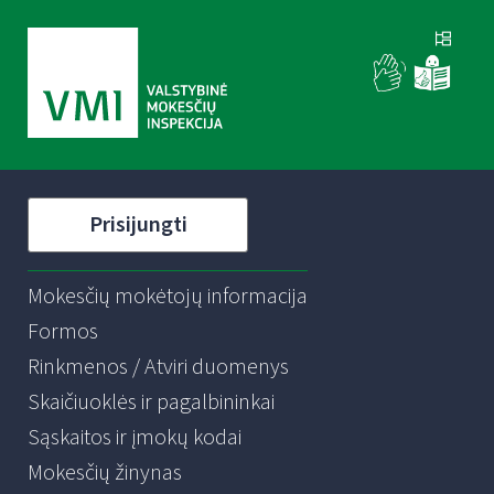
Prisijungti
Mokesčių mokėtojų informacija
Formos
Rinkmenos / Atviri duomenys
Skaičiuoklės ir pagalbininkai
Sąskaitos ir įmokų kodai
Mokesčių žinynas