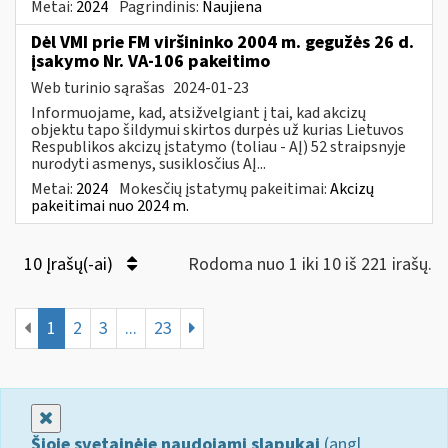
Metai:
2024
Pagrindinis:
Naujiena
Dėl VMI prie FM viršininko 2004 m. gegužės 26 d.
įsakymo Nr. VA-106 pakeitimo
Web turinio sąrašas
2024-01-23
Informuojame, kad, atsižvelgiant į tai, kad akcizų
objektu tapo šildymui skirtos durpės už kurias Lietuvos
Respublikos akcizų įstatymo (toliau - AĮ) 52 straipsnyje
nurodyti asmenys, susiklosčius AĮ...
Metai:
2024
Mokesčių įstatymų pakeitimai:
Akcizų
pakeitimai nuo 2024 m.
10 Įrašų(-ai)
Rodoma nuo 1 iki 10 iš 221 irašų.
1
2
3
...
23
Uždaryti
Šioje svetainėje naudojami slapukai
(angl.