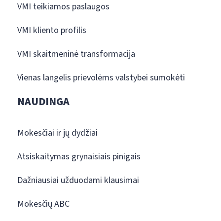
VMI teikiamos paslaugos
VMI kliento profilis
VMI skaitmeninė transformacija
Vienas langelis prievolėms valstybei sumokėti
NAUDINGA
Mokesčiai ir jų dydžiai
Atsiskaitymas grynaisiais pinigais
Dažniausiai užduodami klausimai
Mokesčių ABC