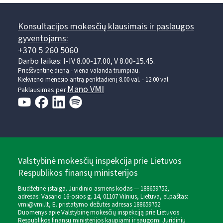
Konsultacijos mokesčių klausimais ir paslaugos
gyventojams:
+370 5 260 5060
Darbo laikas: I-IV 8.00-17.00, V 8.00-15.45.
Prieššventinę dieną - viena valanda trumpiau.
Kiekvieno mėnesio antrą penktadienį 8.00 val. - 12.00 val.
Mano VMI
Paklausimas per
Valstybinė mokesčių inspekcija prie Lietuvos
Respublikos finansų ministerijos
Biudžetinė įstaiga. Juridinio asmens kodas — 188659752,
adresas: Vasario 16-osios g. 14, 01107 Vilnius, Lietuva, el.paštas:
vmi@vmi.lt
, E. pristatymo dėžutės adresas 188659752
Duomenys apie Valstybinę mokesčių inspekciją prie Lietuvos
Respublikos finansų ministerijos kaupiami ir saugomi Juridinių