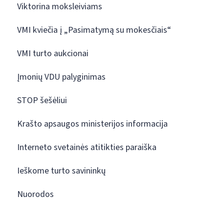
Viktorina moksleiviams
VMI kviečia į „Pasimatymą su mokesčiais“
VMI turto aukcionai
Įmonių VDU palyginimas
STOP šešėliui
Krašto apsaugos ministerijos informacija
Interneto svetainės atitikties paraiška
Ieškome turto savininkų
Nuorodos