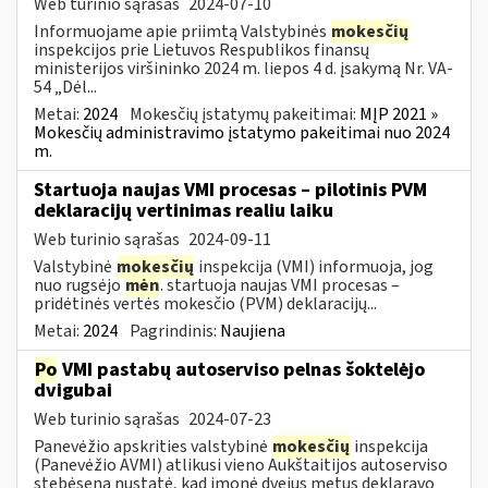
Web turinio sąrašas
2024-07-10
Informuojame apie priimtą Valstybinės
mokesčių
inspekcijos prie Lietuvos Respublikos finansų
ministerijos viršininko 2024 m. liepos 4 d. įsakymą Nr. VA-
54 „Dėl...
Metai:
2024
Mokesčių įstatymų pakeitimai:
MĮP 2021 »
Mokesčių administravimo įstatymo pakeitimai nuo 2024
m.
Startuoja naujas VMI procesas – pilotinis PVM
deklaracijų vertinimas realiu laiku
Web turinio sąrašas
2024-09-11
Valstybinė
mokesčių
inspekcija (VMI) informuoja, jog
nuo rugsėjo
mėn
. startuoja naujas VMI procesas –
pridėtinės vertės mokesčio (PVM) deklaracijų...
Metai:
2024
Pagrindinis:
Naujiena
Po
VMI pastabų autoserviso pelnas šoktelėjo
dvigubai
Web turinio sąrašas
2024-07-23
Panevėžio apskrities valstybinė
mokesčių
inspekcija
(Panevėžio AVMI) atlikusi vieno Aukštaitijos autoserviso
stebėseną nustatė, kad įmonė dvejus metus deklaravo