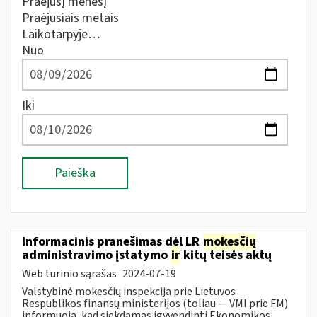
Praėjusį mėnesį
Praėjusiais metais
Laikotarpyje…
Nuo
Iki
Paieška
Informacinis pranešimas dėl LR
mokesčių
administravimo įstatymo
ir
kitų teisės aktų
Web turinio sąrašas
2024-07-19
Valstybinė mokesčių inspekcija prie Lietuvos
Respublikos finansų ministerijos (toliau — VMI prie FM)
informuoja, kad siekdamas įgyvendinti Ekonomikos