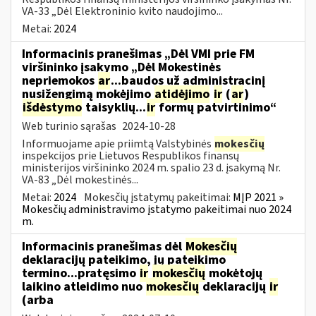
VA-33 „Dėl Elektroninio kvito naudojimo...
Metai:
2024
Informacinis pranešimas „Dėl VMI prie FM
viršininko įsakymo „Dėl Mokestinės
nepriemokos
ar
...baudos už administracinį
nusižengimą mokėjimo
atidėjimo
ir
(
ar
)
išdėstymo
taisyklių...
ir
formų patvirtinimo“
Web turinio sąrašas
2024-10-28
Informuojame apie priimtą Valstybinės
mokesčių
inspekcijos prie Lietuvos Respublikos finansų
ministerijos viršininko 2024 m. spalio 23 d. įsakymą Nr.
VA-83 „Dėl mokestinės...
Metai:
2024
Mokesčių įstatymų pakeitimai:
MĮP 2021 »
Mokesčių administravimo įstatymo pakeitimai nuo 2024
m.
Informacinis pranešimas dėl
Mokesčių
deklaracijų pateikimo, jų pateikimo
termino...pratęsimo
ir
mokesčių
mokėtojų
laikino atleidimo nuo
mokesčių
deklaracijų
ir
(arba