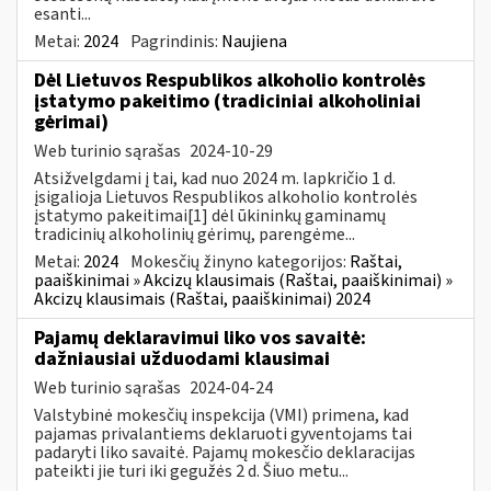
esanti...
Metai:
2024
Pagrindinis:
Naujiena
Dėl Lietuvos Respublikos alkoholio kontrolės
įstatymo pakeitimo (tradiciniai alkoholiniai
gėrimai)
Web turinio sąrašas
2024-10-29
Atsižvelgdami į tai, kad nuo 2024 m. lapkričio 1 d.
įsigalioja Lietuvos Respublikos alkoholio kontrolės
įstatymo pakeitimai[1] dėl ūkininkų gaminamų
tradicinių alkoholinių gėrimų, parengėme...
Metai:
2024
Mokesčių žinyno kategorijos:
Raštai,
paaiškinimai » Akcizų klausimais (Raštai, paaiškinimai) »
Akcizų klausimais (Raštai, paaiškinimai) 2024
Pajamų deklaravimui liko vos savaitė:
dažniausiai užduodami klausimai
Web turinio sąrašas
2024-04-24
Valstybinė mokesčių inspekcija (VMI) primena, kad
pajamas privalantiems deklaruoti gyventojams tai
padaryti liko savaitė. Pajamų mokesčio deklaracijas
pateikti jie turi iki gegužės 2 d. Šiuo metu...