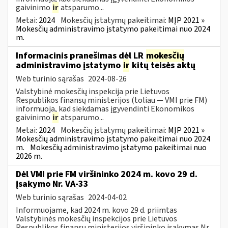
gaivinimo
ir
atsparumo...
Metai:
2024
Mokesčių įstatymų pakeitimai:
MĮP 2021 »
Mokesčių administravimo įstatymo pakeitimai nuo 2024
m.
Informacinis pranešimas dėl LR
mokesčių
administravimo įstatymo
ir
kitų teisės aktų
Web turinio sąrašas
2024-08-26
Valstybinė mokesčių inspekcija prie Lietuvos
Respublikos finansų ministerijos (toliau — VMI prie FM)
informuoja, kad siekdamas įgyvendinti Ekonomikos
gaivinimo
ir
atsparumo...
Metai:
2024
Mokesčių įstatymų pakeitimai:
MĮP 2021 »
Mokesčių administravimo įstatymo pakeitimai nuo 2024
m.
Mokesčių administravimo įstatymo pakeitimai nuo
2026 m.
Dėl VMI prie FM viršininko 2024 m. kovo 29 d.
įsakymo Nr. VA-33
Web turinio sąrašas
2024-04-02
Informuojame, kad 2024 m. kovo 29 d. priimtas
Valstybinės mokesčių inspekcijos prie Lietuvos
Respublikos finansų ministerijos viršininko įsakymas Nr.