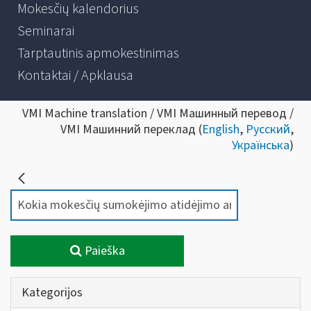
Mokesčių kalendorius
Seminarai
Tarptautinis apmokestinimas
Kontaktai / Apklausa
VMI Machine translation / VMI Машинный перевод /
VMI Машинний переклад (
English
,
Русский
,
Українська
)
Paieška
Kategorijos