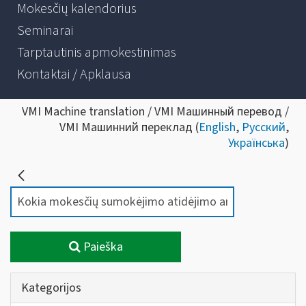
Mokesčių kalendorius
Seminarai
Tarptautinis apmokestinimas
Kontaktai / Apklausa
VMI Machine translation / VMI Машинный перевод /
VMI Машинний переклад (
English
,
Русский
,
Українська
)
Paieška
Kategorijos