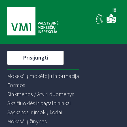
Prisijungti
Mokesčių mokėtojų informacija
Formos
Rinkmenos / Atviri duomenys
Skaičiuoklės ir pagalbininkai
Sąskaitos ir įmokų kodai
Mokesčių žinynas