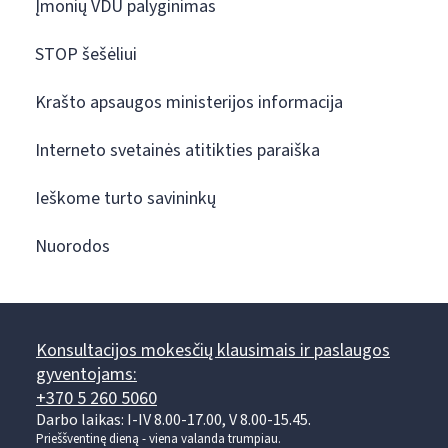
Įmonių VDU palyginimas
STOP šešėliui
Krašto apsaugos ministerijos informacija
Interneto svetainės atitikties paraiška
Ieškome turto savininkų
Nuorodos
Konsultacijos mokesčių klausimais ir paslaugos
gyventojams:
+370 5 260 5060
Darbo laikas: I-IV 8.00-17.00, V 8.00-15.45.
Prieššventinę dieną - viena valanda trumpiau.