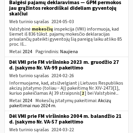
Baigėsi pajamų deklaravimas — GPM permokos
jau grąžintos rekordiškai dideliam gyventojų
skaičiui
Web turinio sąrašas
2024-05-03
Valstybinė
mokesčių
inspekcija (VMI) informuoja, kad
šiemet iš 836 tūkst. pajamų mokesčio deklaracijas
privalančių pateikti gyventojų šią pareigą laiku atliko 85
proc. Iš...
Metai:
2024
Pagrindinis:
Naujiena
Dėl VMI prie FM viršininko 2023 m. gruodžio 27
d. įsakymo Nr. VA-99 pakeitimo
Web turinio sąrašas
2024-02-26
Informuojame, kad, atsižvelgiant į Lietuvos Respublikos
akcizų įstatymo (toliau − AĮ) pakeitimą Nr. XIV-2473[1],
kuriuo pakeičiamas AĮ 39 straipsnis[
2
] bei Valstybinė...
Metai:
2024
Mokesčių įstatymų pakeitimai:
Akcizų
pakeitimai nuo 2024 m.
Dėl VMI prie FM viršininko 2004 m. balandžio 21
d. įsakymo Nr. VA-57 pakeitimo
Web turinio sąrašas
2024-03-22