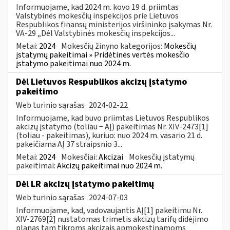
Informuojame, kad 2024 m. kovo 19 d. priimtas
Valstybinės mokesčių inspekcijos prie Lietuvos
Respublikos finansų ministerijos viršininko įsakymas Nr.
VA-29 „Dėl Valstybinės mokesčių inspekcijos...
Metai:
2024
Mokesčių žinyno kategorijos:
Mokesčių
įstatymų pakeitimai » Pridėtinės vertės mokesčio
įstatymo pakeitimai nuo 2024 m.
Dėl Lietuvos Respublikos akcizų įstatymo
pakeitimo
Web turinio sąrašas
2024-02-22
Informuojame, kad buvo priimtas Lietuvos Respublikos
akcizų įstatymo (toliau − AĮ) pakeitimas Nr. XIV-2473[1]
(toliau - pakeitimas), kuriuo: nuo 2024 m. vasario 21 d.
pakeičiama AĮ 37 straipsnio 3...
Metai:
2024
Mokesčiai:
Akcizai
Mokesčių įstatymų
pakeitimai:
Akcizų pakeitimai nuo 2024 m.
Dėl LR akcizų įstatymo pakeitimų
Web turinio sąrašas
2024-07-03
Informuojame, kad, vadovaujantis AĮ[1] pakeitimu Nr.
XIV-2769[2] nustatomas trimetis akcizų tarifų didėjimo
planas tam tikroms akcizais apmokestinamoms