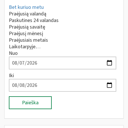
Bet kuriuo metu
Praėjusią valandą
Paskutines 24 valandas
Praėjusią savaitę
Praėjusį mėnesį
Praėjusiais metais
Laikotarpyje…
Nuo
Iki
Paieška