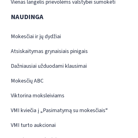
Vienas langelis prievolėms valstybei sumokėti
NAUDINGA
Mokesčiai ir jų dydžiai
Atsiskaitymas grynaisiais pinigais
Dažniausiai užduodami klausimai
Mokesčių ABC
Viktorina moksleiviams
VMI kviečia į „Pasimatymą su mokesčiais“
VMI turto aukcionai