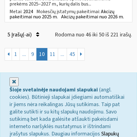
prekėms 2025–2027 m., kurių dalis bus...
Metai:
2024
Mokesčių įstatymų pakeitimai:
Akcizų
pakeitimai nuo 2025 m.
Akcizų pakeitimai nuo 2026 m.
5 Įrašų(-ai)
Rodoma nuo 46 iki 50 iš 221 irašų.
1
...
9
10
11
...
45
Uždaryti
Šioje svetainėje naudojami slapukai
(angl.
cookies). Būtinieji slapukai įdiegiami automatiškai
ir jiems nėra reikalingas Jūsų sutikimas. Taip pat
galite sutikti ir su kitų slapukų naudojimu. Savo
sutikimą bet kada galėsite atšaukti pakeisdami
interneto naršyklės nustatymus ir ištrindami
įrašytus slapukus. Daugiau informacijos
Slapukų