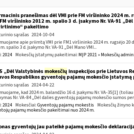
rmacinis pranešimas dėl VMI prie FM viršininko 2024 m. r
 FM viršininko 2012 m. spalio 3 d. įsakymo Nr. VA-91 „Dė
irtinimo“ pakeitimo
urinio sąrašas
2024-10-04
muojame apie priimtą VMI prie FM1 viršininko 2024 m. rugsėjo 20 d.
m. spalio 3 d. įsakymo Nr. VA-91 „Dėl Mano VMI...
:
2024
Mokesčių įstatymų pakeitimai:
MĮP 2021 » Mokesčių admin
5 „Dėl Valstybinės
mokesčių
inspekcijos prie Lietuvos R
uvos Respublikos gyventojų pajamų mokesčio įstatym
urinio sąrašas
2024-04-22
muojame, kad 2024 m. balandžio 16 d. įsakymu Nr. VA-35[1] (toliau
akymas Nr. VA-84 „Dėl dalies gyventojų pajamų mokesčio sumos per
:
2024
Mokesčiai:
Gyventojų pajamų mokestis
Mokesčių žinyno k
tojų pajamų mokesčio pakeitimai nuo 2024 m.
jonas gyventojų jau pateikė pajamų mokesčio deklaracij