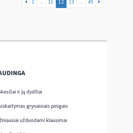
1
...
11
12
13
...
45
AUDINGA
kesčiai ir jų dydžiai
siskaitymas grynaisiais pinigais
žniausiai užduodami klausimai