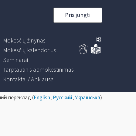
Prisijungti
Mokesčių žinynas
Mokesčių kalendorius
Seminarai
Tarptautinis apmokestinimas
Kontaktai / Apklausa
ний переклад (
English
,
Русский
,
Українська
)