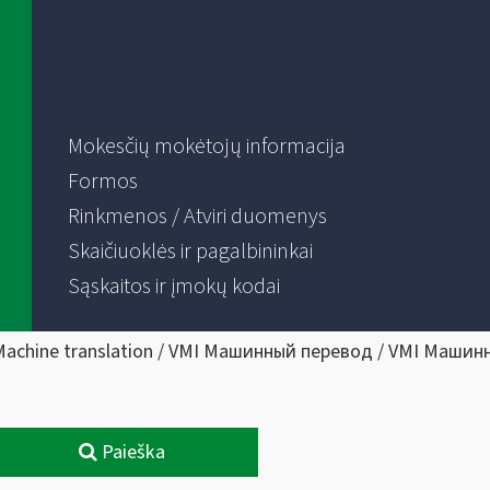
Mokesčių mokėtojų informacija
Formos
Rinkmenos / Atviri duomenys
Skaičiuoklės ir pagalbininkai
Sąskaitos ir įmokų kodai
Machine translation / VMI Машинный перевод / VMI Машин
Paieška