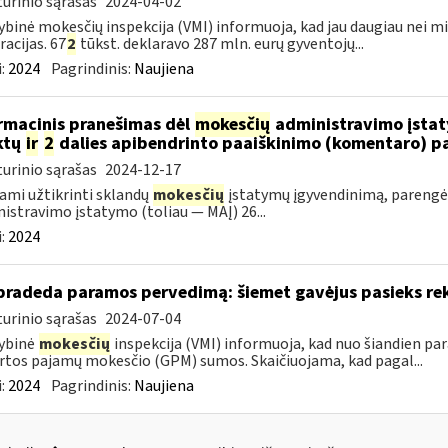
urinio sąrašas
2024-04-02
ybinė mokesčių inspekcija (VMI) informuoja, kad jau daugiau nei 
racijas. 67
2
tūkst. deklaravo 287 mln. eurų gyventojų...
:
2024
Pagrindinis:
Naujiena
rmacinis pranešimas dėl
mokesčių
administravimo įstaty
ktų
ir
2
dalies apibendrinto paaiškinimo (komentaro) p
urinio sąrašas
2024-12-17
ami užtikrinti sklandų
mokesčių
įstatymų įgyvendinimą, pareng
istravimo įstatymo (toliau — MAĮ) 26...
:
2024
pradeda paramos pervedimą: šiemet gavėjus pasieks re
urinio sąrašas
2024-07-04
ybinė
mokesčių
inspekcija (VMI) informuoja, kad nuo šiandien pa
rtos pajamų mokesčio (GPM) sumos. Skaičiuojama, kad pagal...
:
2024
Pagrindinis:
Naujiena