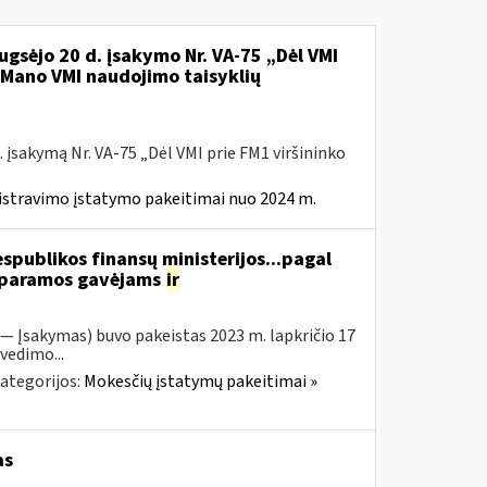
ugsėjo 20 d. įsakymo Nr. VA-75 „Dėl VMI
l Mano VMI naudojimo taisyklių
 įsakymą Nr. VA-75 „Dėl VMI prie FM1 viršininko
istravimo įstatymo pakeitimai nuo 2024 m.
espublikos finansų ministerijos...pagal
ą paramos gavėjams
ir
 — Įsakymas) buvo pakeistas 2023 m. lapkričio 17
vedimo...
ategorijos:
Mokesčių įstatymų pakeitimai »
as