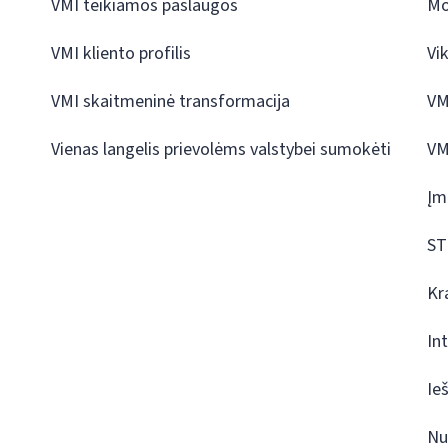
VMI teikiamos paslaugos
Mo
VMI kliento profilis
Vi
VMI skaitmeninė transformacija
VM
Vienas langelis prievolėms valstybei sumokėti
VM
Įm
ST
Kr
In
Ie
Nu