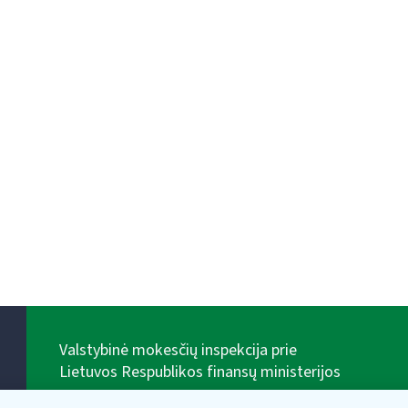
Valstybinė mokesčių inspekcija prie
Lietuvos Respublikos finansų ministerijos
Biudžetinė įstaiga. Juridinio asmens kodas — 188659752,