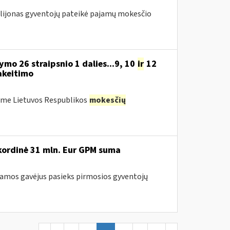
milijonas gyventojų pateikė pajamų mokesčio
mo 26 straipsnio 1 dalies...9, 10
ir
12
akeitimo
ėme Lietuvos Respublikos
mokesčių
kordinė 31 mln. Eur GPM suma
ramos gavėjus pasieks pirmosios gyventojų