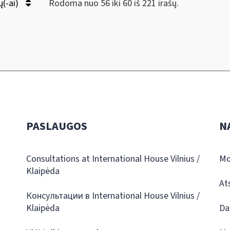
ų(-ai)
Rodoma nuo 56 iki 60 iš 221 irašų.
PASLAUGOS
N
Consultations at International House Vilnius /
Mo
Klaipėda
At
Консультации в International House Vilnius /
Klaipėda
Da