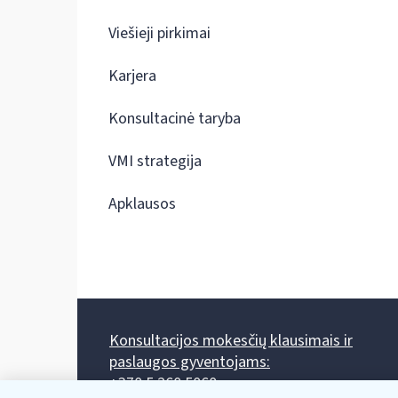
Viešieji pirkimai
Karjera
Konsultacinė taryba
VMI strategija
Apklausos
Konsultacijos mokesčių klausimais ir
paslaugos gyventojams:
+370 5 260 5060