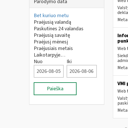
Web t
Parodymo data
Valst
dekla
Bet kuriuo metu
Metai
Praėjusią valandą
Paskutines 24 valandas
Praėjusią savaitę
Info
pun
Praėjusį mėnesį
Praėjusiais metais
Web t
Laikotarpyje…
Siekd
admin
Nuo
Iki
Metai
VMI 
Paieška
Web t
Valst
paski
Metai