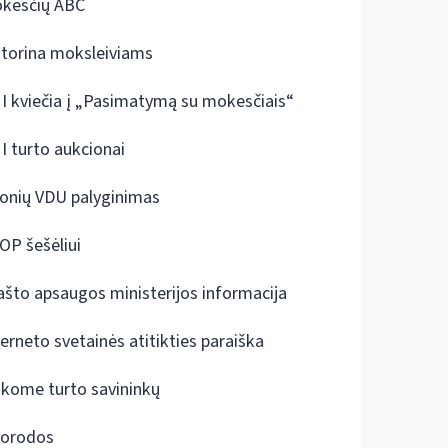
kesčių ABC
ktorina moksleiviams
I kviečia į „Pasimatymą su mokesčiais“
I turto aukcionai
onių VDU palyginimas
OP šešėliui
ašto apsaugos ministerijos informacija
terneto svetainės atitikties paraiška
škome turto savininkų
orodos