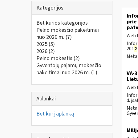
Kategorijos
Info
prie
Bet kurios kategorijos
patv
Pelno mokesčio pakeitimai
Web t
nuo 2026 m.
(7)
Infor
2025
(5)
201
2
2026
(2)
Metai
Pelno mokestis
(2)
Gyventojų pajamų mokesčio
pakeitimai nuo 2026 m.
(1)
VA-3
Liet
Web t
Infor
Aplankai
d. įs
Metai
Bet kurį aplanką
Gyven
Mili